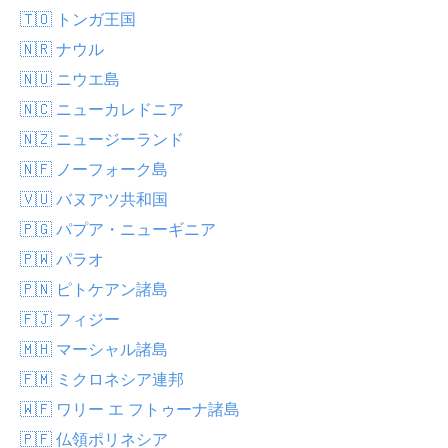
🇹🇴 トンガ王国
🇳🇷 ナウル
🇳🇺 ニウエ島
🇳🇨 ニューカレドニア
🇳🇿 ニュージーランド
🇳🇫 ノーフォーク島
🇻🇺 バヌアツ共和国
🇵🇬 パプア・ニューギニア
🇵🇼 パラオ
🇵🇳 ピトケアン諸島
🇫🇯 フィジー
🇲🇭 マーシャル諸島
🇫🇲 ミクロネシア連邦
🇼🇫 ワリー エ フトゥーナ諸島
🇵🇫 仏領ポリネシア