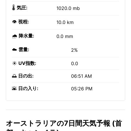
🌡️
気圧:
1020.0 mb
👁️
視程:
10.0 km
🌧️
降水量:
0.0 mm
☁️
雲量:
2%
☀️
UV指数:
0.0
🌅
日の出:
06:51 AM
🌇
日の入り:
05:26 PM
オーストラリアの7日間天気予報 (首