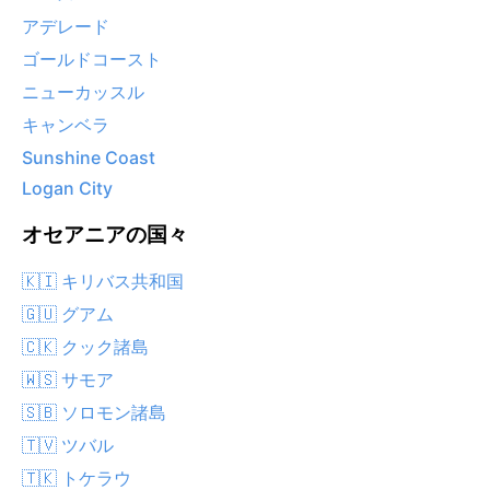
アデレード
ゴールドコースト
ニューカッスル
キャンベラ
Sunshine Coast
Logan City
オセアニアの国々
🇰🇮 キリバス共和国
🇬🇺 グアム
🇨🇰 クック諸島
🇼🇸 サモア
🇸🇧 ソロモン諸島
🇹🇻 ツバル
🇹🇰 トケラウ