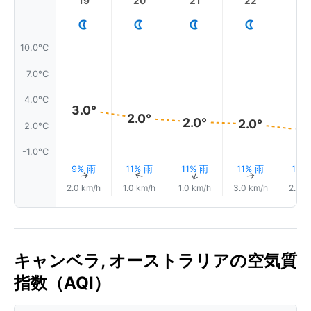
19
20
21
22
2
10.0°C
7.0°C
4.0°C
3.0°
2.0°
2.0°
2.0°
2.0°C
1.
-1.0°C
9% 雨
11% 雨
11% 雨
11% 雨
12%
↑
↑
↑
↑
2.0 km/h
1.0 km/h
1.0 km/h
3.0 km/h
2.0 k
キャンベラ, オーストラリアの空気質
指数（AQI）