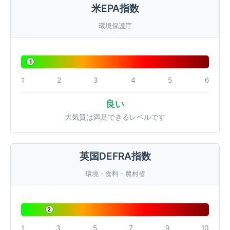
米EPA指数
環境保護庁
1
1
2
3
4
5
6
良い
大気質は満足できるレベルです
英国DEFRA指数
環境・食料・農村省
2
1
3
5
7
9
10