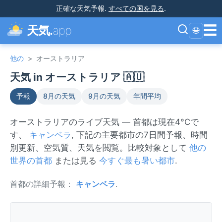
正確な天気予報
.
すべての国を見る
.
☰
天気.
app
🌐
他の
>
オーストラリア
天気 in オーストラリア 🇦🇺
予報
8月の天気
9月の天気
年間平均
オーストラリアのライブ天気 — 首都は現在4°Cで
す、
キャンベラ
, 下記の主要都市の7日間予報、時間
別更新、空気質、天気を閲覧。比較対象として
他の
世界の首都
または見る
今すぐ最も暑い都市
.
首都の詳細予報：
キャンベラ
.