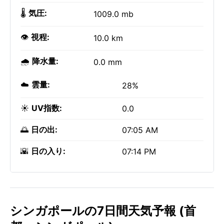
🌡️
気圧:
1009.0 mb
👁️
視程:
10.0 km
🌧️
降水量:
0.0 mm
☁️
雲量:
28%
☀️
UV指数:
0.0
🌅
日の出:
07:05 AM
🌇
日の入り:
07:14 PM
シンガポールの7日間天気予報 (首