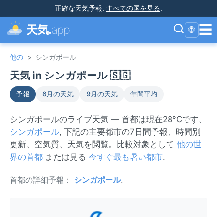
正確な天気予報
.
すべての国を見る
.
☰
天気.
app
🌐
他の
>
シンガポール
天気 in シンガポール 🇸🇬
予報
8月の天気
9月の天気
年間平均
シンガポールのライブ天気 — 首都は現在28°Cです、
シンガポール
, 下記の主要都市の7日間予報、時間別
更新、空気質、天気を閲覧。比較対象として
他の世
界の首都
または見る
今すぐ最も暑い都市
.
首都の詳細予報：
シンガポール
.