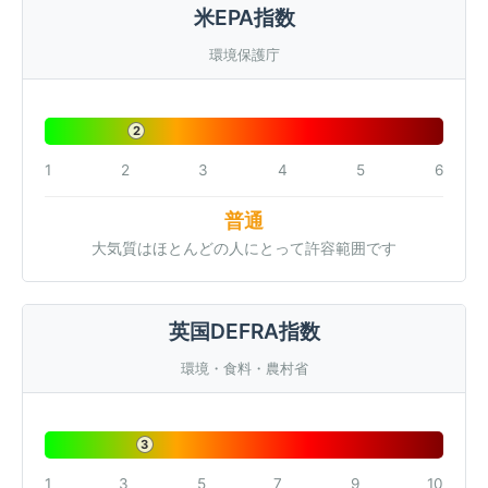
米EPA指数
環境保護庁
2
1
2
3
4
5
6
普通
大気質はほとんどの人にとって許容範囲です
英国DEFRA指数
環境・食料・農村省
3
1
3
5
7
9
10