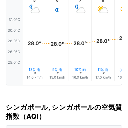
5
6
7
8
9
31.0°C
30.0°C
28.
28.0°
28.0°C
28.0°
28.0°
28.0°
26.0°C
25.0°C
13% 雨
9% 雨
10% 雨
11% 雨
0.0
↑
↑
↑
↑
14.0 km/h
15.0 km/h
16.0 km/h
17.0 km/h
16.0 
シンガポール, シンガポールの空気質
指数（AQI）