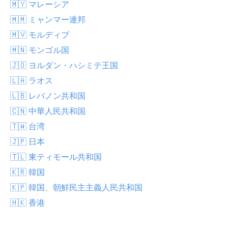
🇲🇾 マレーシア
🇲🇲 ミャンマー連邦
🇲🇻 モルディブ
🇲🇳 モンゴル国
🇯🇴 ヨルダン・ハシミテ王国
🇱🇦 ラオス
🇱🇧 レバノン共和国
🇨🇳 中華人民共和国
🇹🇼 台湾
🇯🇵 日本
🇹🇱 東ティモール共和国
🇰🇷 韓国
🇰🇵 韓国、朝鮮民主主義人民共和国
🇭🇰 香港