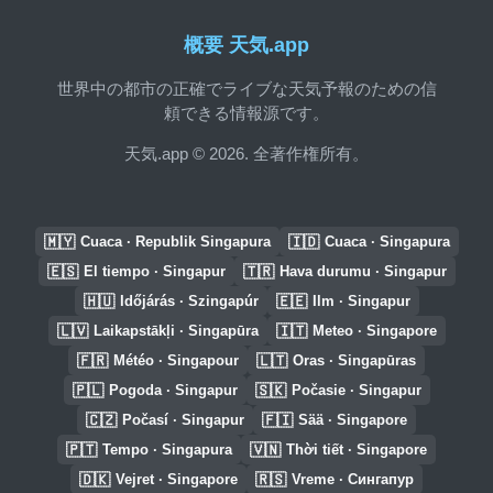
概要 天気.app
世界中の都市の正確でライブな天気予報のための信
頼できる情報源です。
天気.app © 2026. 全著作権所有。
🇲🇾
🇮🇩
Cuaca · Republik Singapura
Cuaca · Singapura
🇪🇸
🇹🇷
El tiempo · Singapur
Hava durumu · Singapur
🇭🇺
🇪🇪
Időjárás · Szingapúr
Ilm · Singapur
🇱🇻
🇮🇹
Laikapstākļi · Singapūra
Meteo · Singapore
🇫🇷
🇱🇹
Météo · Singapour
Oras · Singapūras
🇵🇱
🇸🇰
Pogoda · Singapur
Počasie · Singapur
🇨🇿
🇫🇮
Počasí · Singapur
Sää · Singapore
🇵🇹
🇻🇳
Tempo · Singapura
Thời tiết · Singapore
🇩🇰
🇷🇸
Vejret · Singapore
Vreme · Сингапур