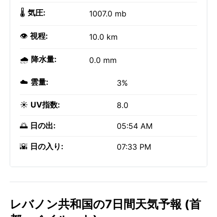
🌡️
気圧:
1007.0 mb
👁️
視程:
10.0 km
🌧️
降水量:
0.0 mm
☁️
雲量:
3%
☀️
UV指数:
8.0
🌅
日の出:
05:54 AM
🌇
日の入り:
07:33 PM
レバノン共和国の7日間天気予報 (首