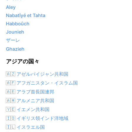
Aley
Nabatîyé et Tahta
Habboûch
Jounieh
ザーレ
Ghazieh
アジアの国々
🇦🇿 アゼルバイジャン共和国
🇦🇫 アフガニスタン・イスラム国
🇦🇪 アラブ首長国連邦
🇦🇲 アルメニア共和国
🇾🇪 イエメン共和国
🇮🇴 イギリス領インド洋地域
🇮🇱 イスラエル国