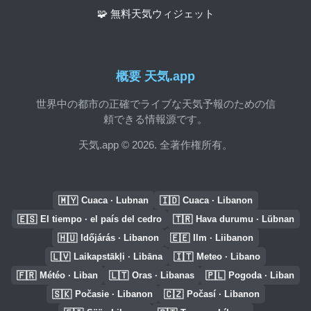
🧩 無料天気ウィジェット
概要 天気.app
世界中の都市の正確でライブな天気予報のための信
頼できる情報源です。
天気.app © 2026. 全著作権所有。
🇲🇾
🇮🇩
Cuaca · Lubnan
Cuaca · Libanon
🇪🇸
🇹🇷
El tiempo · el país del cedro
Hava durumu · Lübnan
🇭🇺
🇪🇪
Időjárás · Libanon
Ilm · Liibanon
🇱🇻
🇮🇹
Laikapstākļi · Libāna
Meteo · Libano
🇫🇷
🇱🇹
🇵🇱
Météo · Liban
Oras · Libanas
Pogoda · Liban
🇸🇰
🇨🇿
Počasie · Libanon
Počasí · Libanon