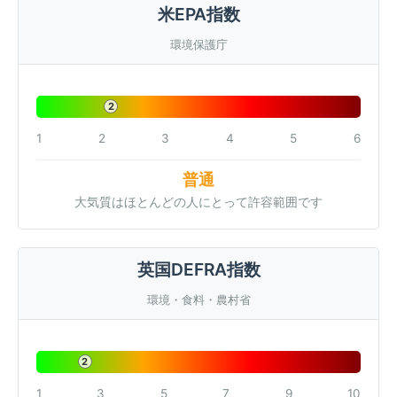
米EPA指数
環境保護庁
2
1
2
3
4
5
6
普通
大気質はほとんどの人にとって許容範囲です
英国DEFRA指数
環境・食料・農村省
2
1
3
5
7
9
10