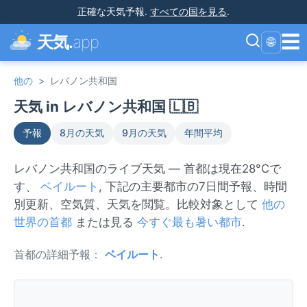
正確な天気予報
.
すべての国を見る
.
☰
天気.
app
🌐
他の
>
レバノン共和国
天気 in レバノン共和国 🇱🇧
予報
8月の天気
9月の天気
年間平均
レバノン共和国のライブ天気 — 首都は現在28°Cで
す、
ベイルート
, 下記の主要都市の7日間予報、時間
別更新、空気質、天気を閲覧。比較対象として
他の
世界の首都
または見る
今すぐ最も暑い都市
.
首都の詳細予報：
ベイルート
.