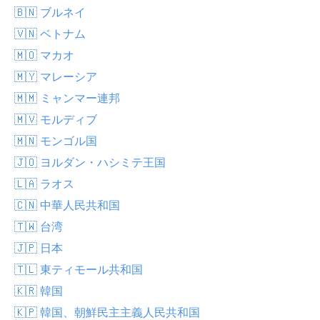
🇧🇳 ブルネイ
🇻🇳 ベトナム
🇲🇴 マカオ
🇲🇾 マレーシア
🇲🇲 ミャンマー連邦
🇲🇻 モルディブ
🇲🇳 モンゴル国
🇯🇴 ヨルダン・ハシミテ王国
🇱🇦 ラオス
🇨🇳 中華人民共和国
🇹🇼 台湾
🇯🇵 日本
🇹🇱 東ティモール共和国
🇰🇷 韓国
🇰🇵 韓国、朝鮮民主主義人民共和国