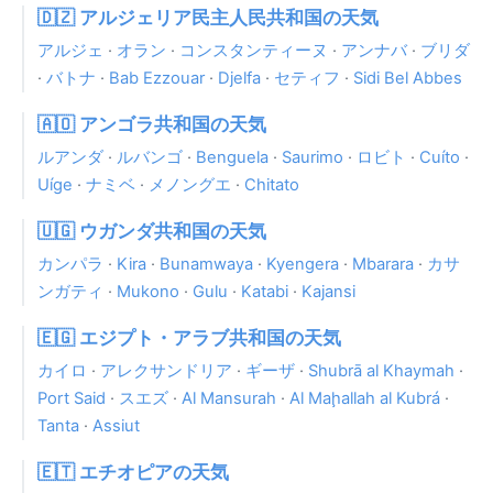
🇩🇿 アルジェリア民主人民共和国の天気
アルジェ
·
オラン
·
コンスタンティーヌ
·
アンナバ
·
ブリダ
·
バトナ
·
Bab Ezzouar
·
Djelfa
·
セティフ
·
Sidi Bel Abbes
🇦🇴 アンゴラ共和国の天気
ルアンダ
·
ルバンゴ
·
Benguela
·
Saurimo
·
ロビト
·
Cuíto
·
Uíge
·
ナミベ
·
メノングエ
·
Chitato
🇺🇬 ウガンダ共和国の天気
カンパラ
·
Kira
·
Bunamwaya
·
Kyengera
·
Mbarara
·
カサ
ンガティ
·
Mukono
·
Gulu
·
Katabi
·
Kajansi
🇪🇬 エジプト・アラブ共和国の天気
カイロ
·
アレクサンドリア
·
ギーザ
·
Shubrā al Khaymah
·
Port Said
·
スエズ
·
Al Mansurah
·
Al Maḩallah al Kubrá
·
Tanta
·
Assiut
🇪🇹 エチオピアの天気