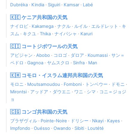
Dubréka
·
Kindia
·
Siguiri
·
Kamsar
·
Labé
🇰🇪 ケニア共和国の天気
ナイロビ
·
Kakamega
·
ナクル
·
ルイル
·
エルドレット
·
キ
スム
·
キクユ
·
Thika
·
ナイバシャ
·
Karuri
🇨🇮 コートジボワールの天気
アビジャン
·
Abobo
·
コロゴ
·
ダロア
·
Koumassi
·
サン＝
ペドロ
·
Gagnoa
·
ヤムスクロ
·
Sinfra
·
Man
🇰🇲 コモロ・イスラム連邦共和国の天気
モロニ
·
Moutsamoudou
·
Fomboni
·
トンベウー
·
ドモニ
·
Mirontsi
·
アッドア・ダウエニ
·
ワニ
·
シマ
·
コニ＝ジョジ
ョ
🇨🇬 コンゴ共和国の天気
ブラザヴィル
·
Pointe-Noire
·
ドリシー
·
Nkayi
·
Kayes
·
Impfondo
·
Ouésso
·
Owando
·
Sibiti
·
Loutété