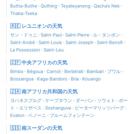
Butha-Buthe
·
Quthing
·
Teyateyaneng
·
Qacha’s Nek
·
Thaba-Tseka
🇷🇪 レユニオンの天気
サン・ドゥニ
·
Saint-Paul
·
Saint-Pierre
·
ル・タンポン
·
Saint-André
·
Saint-Louis
·
Saint-Joseph
·
Saint-Benoît
·
La Possession
·
Saint-Leu
🇨🇫 中央アフリカの天気
Bimbo
·
Bégoua
·
Carnot
·
Berbérati
·
Bambari
·
ブワル
·
Bossangoa
·
Kaga-Bandoro
·
Bria
·
Kouango
🇿🇦 南アフリカ共和国の天気
ヨハネスブルグ
·
ケープタウン
·
ダーバン
·
ソウェト
·
ポー
ト・エリザベス
·
Soshanguve
·
ピーターマリッツバーグ
·
Evaton
·
ベノーニ
·
ブルームフォンテーン
🇸🇸 南スーダンの天気