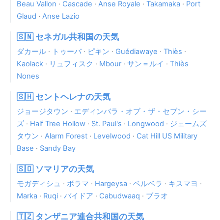
Beau Vallon
·
Cascade
·
Anse Royale
·
Takamaka
·
Port
Glaud
·
Anse Lazio
🇸🇳 セネガル共和国の天気
ダカール
·
トゥーバ
·
ピキン
·
Guédiawaye
·
Thiès
·
Kaolack
·
リュフィスク
·
Mbour
·
サン＝ルイ
·
Thiès
Nones
🇸🇭 セントヘレナの天気
ジョージタウン
·
エディンバラ・オブ・ザ・セブン・シー
ズ
·
Half Tree Hollow
·
St. Paul's
·
Longwood
·
ジェームズ
タウン
·
Alarm Forest
·
Levelwood
·
Cat Hill US Military
Base
·
Sandy Bay
🇸🇴 ソマリアの天気
モガディシュ
·
ボラマ
·
Hargeysa
·
ベルベラ
·
キスマヨ
·
Marka
·
Ruqi
·
バイドア
·
Cabudwaaq
·
ブラオ
🇹🇿 タンザニア連合共和国の天気