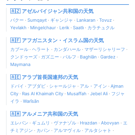
🇦🇿 アゼルバイジャン共和国の天気
バクー
·
Sumqayıt
·
ギャンジャ
·
Lankaran
·
Tovuz
·
Yevlakh
·
Mingelchaur
·
Lerik
·
Saatlı
·
カラチュクル
🇦🇫 アフガニスタン・イスラム国の天気
カブール
·
ヘラート
·
カンダハール
·
マザーリシャリーフ
·
クンドゥーズ
·
ガズニー
·
バルフ
·
Baghlān
·
Gardez
·
Maymana
🇦🇪 アラブ首長国連邦の天気
ドバイ
·
アブダビ
·
シャールジャ
·
アル・アイン
·
Ajman
City
·
Ras Al Khaimah City
·
Musaffah
·
Jebel Ali
·
フジャ
イラ
·
Warīsān
🇦🇲 アルメニア共和国の天気
エレバン
·
ギュムリ
·
ヴァナゾル
·
Hrazdan
·
Abovyan
·
エ
チミアジン
·
カパン
·
アルマヴィル
·
アルタシャト
·