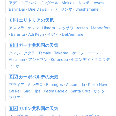
アディスアベバ
·
ゴンダール
·
Mek'ele
·
Nazrēt
·
Awasa
·
Bahir Dar
·
Dire Dawa
·
デセ
·
ジンマ
·
Shashamane
🇪🇷 エリトリアの天気
アスマラ
·
ケレン
·
Himora
·
マッサワ
·
Assab
·
Mendefera
·
Barentu
·
Adi Keyh
·
イディ
·
Dek’emhāre
🇬🇭 ガーナ共和国の天気
クマシ
·
アクラ
·
Tamale
·
Takoradi
·
ケープ・コースト
·
Atsiaman
·
アシャマン
·
Koforidua
·
セコンディ・タコラデ
ィ
·
ホ
🇨🇻 カーボベルデの天気
プライア
·
ミンデロ
·
Espargos
·
Assomada
·
Porto Novo
·
Sal Rei
·
São Filipe
·
Pedra Badejo
·
Santa Cruz
·
サンタ・
マリア
🇬🇦 ガボン共和国の天気