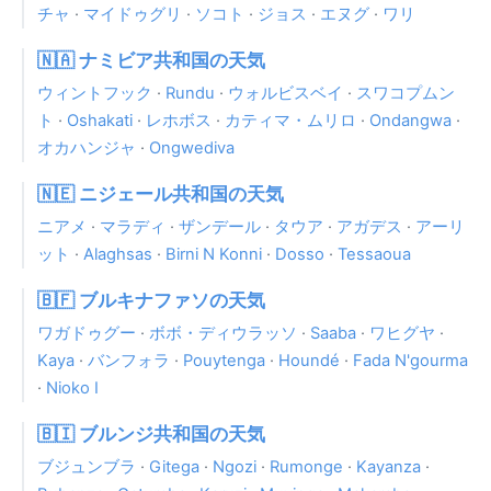
チャ
·
マイドゥグリ
·
ソコト
·
ジョス
·
エヌグ
·
ワリ
🇳🇦 ナミビア共和国の天気
ウィントフック
·
Rundu
·
ウォルビスベイ
·
スワコプムン
ト
·
Oshakati
·
レホボス
·
カティマ・ムリロ
·
Ondangwa
·
オカハンジャ
·
Ongwediva
🇳🇪 ニジェール共和国の天気
ニアメ
·
マラディ
·
ザンデール
·
タウア
·
アガデス
·
アーリ
ット
·
Alaghsas
·
Birni N Konni
·
Dosso
·
Tessaoua
🇧🇫 ブルキナファソの天気
ワガドゥグー
·
ボボ・ディウラッソ
·
Saaba
·
ワヒグヤ
·
Kaya
·
バンフォラ
·
Pouytenga
·
Houndé
·
Fada N'gourma
·
Nioko I
🇧🇮 ブルンジ共和国の天気
ブジュンブラ
·
Gitega
·
Ngozi
·
Rumonge
·
Kayanza
·