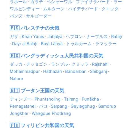
ラホール
·
カラチ
·
ペシャーワル
·
ファイサラバード
·
ラー
ワルピンディー
·
ムルターン
·
ハイデラバード
·
クエッタ
·
バンヌ
·
サルゴーダー
🇵🇸 パレスチナの天気
ガザ
·
Khān Yūnis
·
Jabālyā
·
ヘブロン
·
ナーブルス
·
Rafaḩ
·
Dayr al Balaḩ
·
Bayt Lāhyā
·
トゥルカーム
·
ラマッラー
🇧🇩 バングラディッシュ人民共和国の天気
ダッカ
·
チッタゴン
·
ランプル
·
クミッラ
·
Rajshahi
·
Mohāmmadpur
·
Hāthazāri
·
Bāndarban
·
Shibganj
·
Natore
🇧🇹 ブータン王国の天気
ティンプー
·
Phuntsholing
·
Tsirang
·
Punākha
·
Pemagatshel
·
パロ
·
Sarpang
·
Geylegphug
·
Samdrup
Jongkhar
·
Wangdue Phodrang
🇵🇭 フィリピン共和国の天気