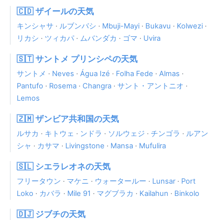
🇨🇩 ザイールの天気
キンシャサ
·
ルブンバシ
·
Mbuji-Mayi
·
Bukavu
·
Kolwezi
·
リカシ
·
ツィカパ
·
ムバンダカ
·
ゴマ
·
Uvira
🇸🇹 サントメ プリンシペの天気
サントメ
·
Neves
·
Água Izé
·
Folha Fede
·
Almas
·
Pantufo
·
Rosema
·
Changra
·
サント・アントニオ
·
Lemos
🇿🇲 ザンビア共和国の天気
ルサカ
·
キトウェ
·
ンドラ
·
ソルウェジ
·
チンゴラ
·
ルアン
シャ
·
カサマ
·
Livingstone
·
Mansa
·
Mufulira
🇸🇱 シエラレオネの天気
フリータウン
·
マケニ
·
ウォータールー
·
Lunsar
·
Port
Loko
·
カバラ
·
Mile 91
·
マグブラカ
·
Kailahun
·
Binkolo
🇩🇯 ジブチの天気