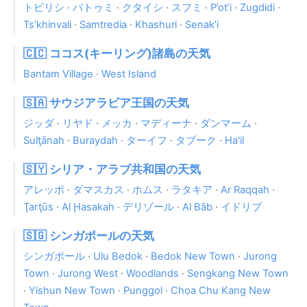
トビリシ
·
バトゥミ
·
クタイシ
·
スフミ
·
P’ot’i
·
Zugdidi
·
Ts’khinvali
·
Samtredia
·
Khashuri
·
Senak’i
🇨🇨 ココス(キーリング)諸島の天気
Bantam Village
·
West Island
🇸🇦 サウジアラビア王国の天気
ジッダ
·
リヤド
·
メッカ
·
マディーナ
·
ダンマーム
·
Sulţānah
·
Buraydah
·
ターイフ
·
タブーク
·
Ha'il
🇸🇾 シリア・アラブ共和国の天気
アレッポ
·
ダマスカス
·
ホムス
·
ラタキア
·
Ar Raqqah
·
Ţarţūs
·
Al Ḩasakah
·
デリゾール
·
Al Bāb
·
イドリブ
🇸🇬 シンガポールの天気
シンガポール
·
Ulu Bedok
·
Bedok New Town
·
Jurong
Town
·
Jurong West
·
Woodlands
·
Sengkang New Town
·
Yishun New Town
·
Punggol
·
Choa Chu Kang New