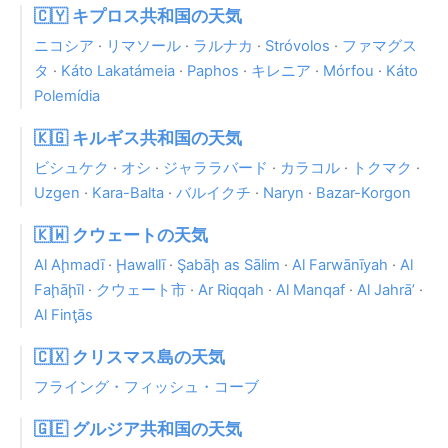
🇨🇾 キプロス共和国の天気
ニコシア
·
リマソール
·
ラルナカ
·
Stróvolos
·
ファマグス
タ
·
Káto Lakatámeia
·
Paphos
·
キレニア
·
Mórfou
·
Káto
Polemídia
🇰🇬 キルギス共和国の天気
ビシュケク
·
オシ
·
ジャララバード
·
カラコル
·
トクマク
·
Uzgen
·
Kara-Balta
·
バルイクチ
·
Naryn
·
Bazar-Korgon
🇰🇼 クウェートの天気
Al Aḩmadī
·
Ḩawallī
·
Şabāḩ as Sālim
·
Al Farwānīyah
·
Al
Faḩāḩīl
·
クウェート市
·
Ar Riqqah
·
Al Manqaf
·
Al Jahrā’
·
Al Finţās
🇨🇽 クリスマス島の天気
フライング・フィッシュ・コーブ
🇬🇪 グルジア共和国の天気