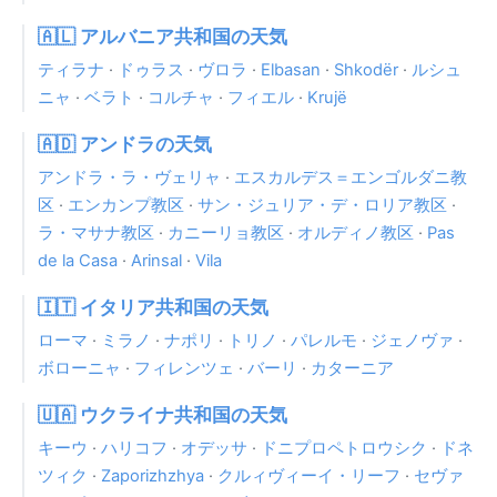
🇦🇱 アルバニア共和国の天気
ティラナ
·
ドゥラス
·
ヴロラ
·
Elbasan
·
Shkodër
·
ルシュ
ニャ
·
ベラト
·
コルチャ
·
フィエル
·
Krujë
🇦🇩 アンドラの天気
アンドラ・ラ・ヴェリャ
·
エスカルデス＝エンゴルダニ教
区
·
エンカンプ教区
·
サン・ジュリア・デ・ロリア教区
·
ラ・マサナ教区
·
カニーリョ教区
·
オルディノ教区
·
Pas
de la Casa
·
Arinsal
·
Vila
🇮🇹 イタリア共和国の天気
ローマ
·
ミラノ
·
ナポリ
·
トリノ
·
パレルモ
·
ジェノヴァ
·
ボローニャ
·
フィレンツェ
·
バーリ
·
カターニア
🇺🇦 ウクライナ共和国の天気
キーウ
·
ハリコフ
·
オデッサ
·
ドニプロペトロウシク
·
ドネ
ツィク
·
Zaporizhzhya
·
クルィヴィーイ・リーフ
·
セヴァ