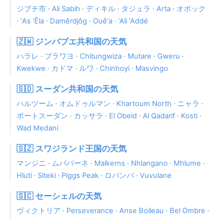
ジブチ市
·
Ali Sabih
·
ディキル
·
タジュラ
·
Arta
·
オボック
·
‘As ‘Êla
·
Damêrdjôg
·
Ouê‘a
·
‘Ali ‘Addé
🇿🇼 ジンバブエ共和国の天気
ハラレ
·
ブラワヨ
·
Chitungwiza
·
Mutare
·
Gweru
·
Kwekwe
·
カドマ
·
ルワ
·
Chinhoyi
·
Masvingo
🇸🇩 スーダン共和国の天気
ハルツーム
·
オムドゥルマン
·
Khartoum North
·
ニャラ
·
ポートスーダン
·
カッサラ
·
El Obeid
·
Al Qadarif
·
Kosti
·
Wad Medani
🇸🇿 スワジランド王国の天気
マンジニ
·
ムババーネ
·
Malkerns
·
Nhlangano
·
Mhlume
·
Hluti
·
Siteki
·
Piggs Peak
·
ロバンバ
·
Vuvulane
🇸🇨 セーシェルの天気
ヴィクトリア
·
Perseverance
·
Anse Boileau
·
Bel Ombre
·