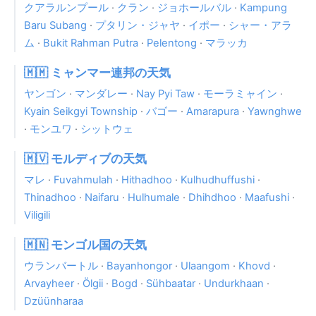
クアラルンプール
·
クラン
·
ジョホールバル
·
Kampung
Baru Subang
·
プタリン・ジャヤ
·
イポー
·
シャー・アラ
ム
·
Bukit Rahman Putra
·
Pelentong
·
マラッカ
🇲🇲 ミャンマー連邦の天気
ヤンゴン
·
マンダレー
·
Nay Pyi Taw
·
モーラミャイン
·
Kyain Seikgyi Township
·
バゴー
·
Amarapura
·
Yawnghwe
·
モンユワ
·
シットウェ
🇲🇻 モルディブの天気
マレ
·
Fuvahmulah
·
Hithadhoo
·
Kulhudhuffushi
·
Thinadhoo
·
Naifaru
·
Hulhumale
·
Dhihdhoo
·
Maafushi
·
Viligili
🇲🇳 モンゴル国の天気
ウランバートル
·
Bayanhongor
·
Ulaangom
·
Khovd
·
Arvayheer
·
Ölgii
·
Bogd
·
Sühbaatar
·
Undurkhaan
·
Dzüünharaa