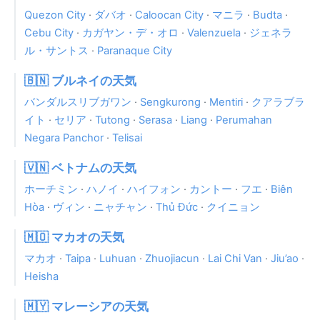
Quezon City
·
ダバオ
·
Caloocan City
·
マニラ
·
Budta
·
Cebu City
·
カガヤン・デ・オロ
·
Valenzuela
·
ジェネラ
ル・サントス
·
Paranaque City
🇧🇳 ブルネイの天気
バンダルスリブガワン
·
Sengkurong
·
Mentiri
·
クアラブラ
イト
·
セリア
·
Tutong
·
Serasa
·
Liang
·
Perumahan
Negara Panchor
·
Telisai
🇻🇳 ベトナムの天気
ホーチミン
·
ハノイ
·
ハイフォン
·
カントー
·
フエ
·
Biên
Hòa
·
ヴィン
·
ニャチャン
·
Thủ Đức
·
クイニョン
🇲🇴 マカオの天気
マカオ
·
Taipa
·
Luhuan
·
Zhuojiacun
·
Lai Chi Van
·
Jiu’ao
·
Heisha
🇲🇾 マレーシアの天気