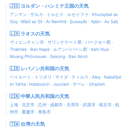
🇯🇴 ヨルダン・ハシミテ王国の天気
アンマン
·
ザルカ
·
イルビド
·
ルセイファ
·
Khuraybat as
Sūq
·
Wādī as Sīr
·
Ar Ramthā
·
Ṣuwayliḥ
·
‘Ajlūn
·
As Salţ
🇱🇦 ラオスの天気
ヴィエンチャン市
·
サワンナケート県
·
パークセー郡
·
Thakhèk
·
Ban Napè
·
ルアンパバーン郡
·
Xam Nua
·
Muang Phônsavan
·
Sekong
·
Ban Xénô
🇱🇧 レバノン共和国の天気
ベイルート
·
トリポリ
·
サイダ
·
ティルス
·
Aley
·
Nabatîyé
et Tahta
·
Habboûch
·
Jounieh
·
ザーレ
·
Ghazieh
🇨🇳 中華人民共和国の天気
上海
·
北京市
·
広州
·
成都市
·
天津市
·
武漢市
·
南京市
·
杭
州市
·
重慶市
·
青島市
🇹🇼 台湾の天気