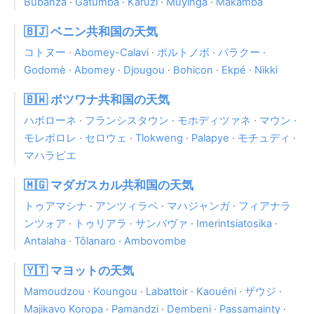
Bubanza
·
Gatumba
·
Karuzi
·
Muyinga
·
Makamba
🇧🇯 ベニン共和国の天気
コトヌー
·
Abomey-Calavi
·
ポルトノボ
·
パラクー
·
Godomè
·
Abomey
·
Djougou
·
Bohicon
·
Ekpé
·
Nikki
🇧🇼 ボツワナ共和国の天気
ハボローネ
·
フランシスタウン
·
モホディツァネ
·
マウン
·
モレポロレ
·
セロウェ
·
Tlokweng
·
Palapye
·
モチュディ
·
マハラピエ
🇲🇬 マダガスカル共和国の天気
トゥアマシナ
·
アンツィラベ
·
マハジャンガ
·
フィアナラ
ンツォア
·
トゥリアラ
·
サンバヴァ
·
Imerintsiatosika
·
Antalaha
·
Tôlanaro
·
Ambovombe
🇾🇹 マヨットの天気
Mamoudzou
·
Koungou
·
Labattoir
·
Kaouéni
·
ザウジ
·
Majikavo Koropa
·
Pamandzi
·
Dembeni
·
Passamainty
·