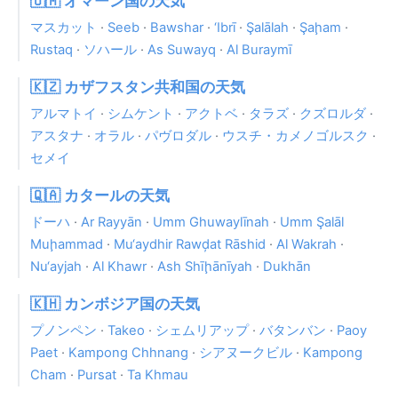
🇴🇲 オマーン国の天気
マスカット
·
Seeb
·
Bawshar
·
‘Ibrī
·
Şalālah
·
Şaḩam
·
Rustaq
·
ソハール
·
As Suwayq
·
Al Buraymī
🇰🇿 カザフスタン共和国の天気
アルマトイ
·
シムケント
·
アクトベ
·
タラズ
·
クズロルダ
·
アスタナ
·
オラル
·
パヴロダル
·
ウスチ・カメノゴルスク
·
セメイ
🇶🇦 カタールの天気
ドーハ
·
Ar Rayyān
·
Umm Ghuwaylīnah
·
Umm Şalāl
Muḩammad
·
Mu‘aydhir Rawḑat Rāshid
·
Al Wakrah
·
Nu‘ayjah
·
Al Khawr
·
Ash Shīḩānīyah
·
Dukhān
🇰🇭 カンボジア国の天気
プノンペン
·
Takeo
·
シェムリアップ
·
バタンバン
·
Paoy
Paet
·
Kampong Chhnang
·
シアヌークビル
·
Kampong
Cham
·
Pursat
·
Ta Khmau