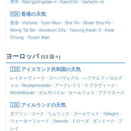
津市
·
Man’gyŏngdae-ri
·
Kaech’ŏn
·
Sariwŏn-si
🇭🇰 香港の天気
香港
·
Victoria
·
Tuen Mun
·
Sha Tin
·
Sham Shui Po
·
Wong Tai Sin
·
Kowloon City
·
Tseung Kwan O
·
Kwai
Chung
·
Tsuen Wan
ヨーロッパ
(53 国々)
🇮🇸 アイスランド共和国の天気
レイキャヴィーク
·
コーパヴォグル
·
ハフナルフィヨルズ
ゥル
·
Reykjanesbær
·
アークレイリ
·
ケプラヴィーク
·
Mosfellsbær
·
ガルザバイル
·
セールフォス
·
アクラネース
🇮🇪 アイルランドの天気
ダブリン
·
コーク
·
リムリック
·
ゴールウェイ
·
Tallaght
·
ウォーターフォード
·
Swords
·
ドロヘダ
·
ダンドーク
·
ブ
レイ