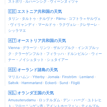
ストポリ
·
ルハーンシク
·
ヴィーンヌィツャ
🇪🇪 エストニア共和国の天気
タリン
·
タルトゥ
·
ナルヴァ
·
Pärnu
·
コフトラ＝ヤルヴェ
·
ヴィリャンディ
·
マールドゥ
·
ラクヴェレ
·
クレサーレ
·
シッラマエ
🇦🇹 オーストリア共和国の天気
Vienna
·
グラーツ
·
リンツ
·
ザルツブルク
·
インスブルッ
ク
·
クラーゲンフルト
·
フィラッハ
·
ドルンビルン
·
ウィー
ナー・ノイシュタット
·
シュタイアー
🇦🇽 オーランド諸島の天気
マリエハムン
·
Ytterby
·
Jomala
·
Finström
·
Lemland
·
Saltvik
·
Hammarland
·
Eckerö
·
Sund
·
Föglö
🇳🇱 オランダ王国の天気
Amusuterudamu
·
ロッテルダム
·
デン・ハーグ
·
ユトレヒ
ト
·
フローニンゲン市
·
アイントホーフェン
·
ティルブル