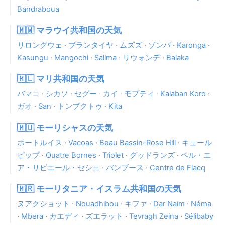
Bandraboua
🇲🇼 マラウイ共和国の天気
リロングウェ
·
ブランタイヤ
·
ムズズ
·
ゾンバ
·
Karonga
·
Kasungu
·
Mangochi
·
Salima
·
リウォンデ
·
Balaka
🇲🇱 マリ共和国の天気
バマコ
·
シカソ
·
セグー
·
カイ
·
モプティ
·
Kalaban Koro
·
ガオ
·
San
·
トンブクトゥ
·
Kita
🇲🇺 モーリシャスの天気
ポートルイス
·
Vacoas
·
Beau Bassin-Rose Hill
·
キュール
ピップ
·
Quatre Bornes
·
Triolet
·
グッドランズ
·
ベル・エ
ア・リビエール・セシェ
·
バンブース
·
Centre de Flacq
🇲🇷 モーリタニア・イスラム共和国の天気
ヌアクショット
·
Nouadhibou
·
キファ
·
Dar Naim
·
Néma
·
Mbera
·
カエディ
·
ズエラット
·
Tevragh Zeina
·
Sélibaby