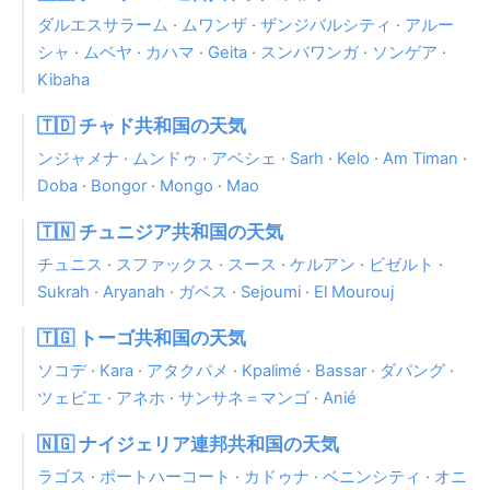
ダルエスサラーム
·
ムワンザ
·
ザンジバルシティ
·
アルー
シャ
·
ムベヤ
·
カハマ
·
Geita
·
スンバワンガ
·
ソンゲア
·
Kibaha
🇹🇩 チャド共和国の天気
ンジャメナ
·
ムンドゥ
·
アベシェ
·
Sarh
·
Kelo
·
Am Timan
·
Doba
·
Bongor
·
Mongo
·
Mao
🇹🇳 チュニジア共和国の天気
チュニス
·
スファックス
·
スース
·
ケルアン
·
ビゼルト
·
Sukrah
·
Aryanah
·
ガベス
·
Sejoumi
·
El Mourouj
🇹🇬 トーゴ共和国の天気
ソコデ
·
Kara
·
アタクパメ
·
Kpalimé
·
Bassar
·
ダパング
·
ツェビエ
·
アネホ
·
サンサネ＝マンゴ
·
Anié
🇳🇬 ナイジェリア連邦共和国の天気
ラゴス
·
ポートハーコート
·
カドゥナ
·
ベニンシティ
·
オニ