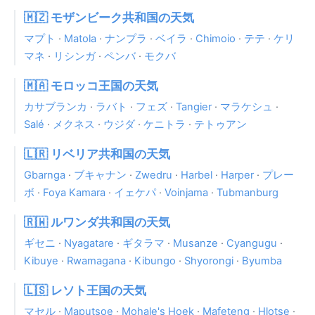
🇲🇿 モザンビーク共和国の天気
マプト
·
Matola
·
ナンプラ
·
ベイラ
·
Chimoio
·
テテ
·
ケリ
マネ
·
リシンガ
·
ペンバ
·
モクバ
🇲🇦 モロッコ王国の天気
カサブランカ
·
ラバト
·
フェズ
·
Tangier
·
マラケシュ
·
Salé
·
メクネス
·
ウジダ
·
ケニトラ
·
テトゥアン
🇱🇷 リベリア共和国の天気
Gbarnga
·
ブキャナン
·
Zwedru
·
Harbel
·
Harper
·
プレー
ボ
·
Foya Kamara
·
イェケパ
·
Voinjama
·
Tubmanburg
🇷🇼 ルワンダ共和国の天気
ギセニ
·
Nyagatare
·
ギタラマ
·
Musanze
·
Cyangugu
·
Kibuye
·
Rwamagana
·
Kibungo
·
Shyorongi
·
Byumba
🇱🇸 レソト王国の天気
マセル
·
Maputsoe
·
Mohale's Hoek
·
Mafeteng
·
Hlotse
·