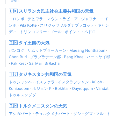
Town
🇱🇰 スリランカ民主社会主義共和国の天気
コロンボ
·
デヒワラ・マウントラビニア
·
ジャフナ
·
ニゴ
ンボ
·
Pita Kotte
·
スリジャヤワルダナプラコッテ
·
キャン
ディ
·
トリンコマリー
·
ゴール
·
ポイント・ペドロ
🇹🇭 タイ王国の天気
バンコク
·
サムットプラーカーン
·
Mueang Nonthaburi
·
Chon Buri
·
プラプラデーン郡
·
Bang Khae
·
ハートヤイ郡
·
Pak Kret
·
Sai Mai
·
Si Racha
🇹🇯 タジキスタン共和国の天気
ドゥシャンベ
·
イスファラ
·
イスタラフシャン
·
Kŭlob
·
Konibodom
·
ホジェンド
·
Bokhtar
·
Qayroqqum
·
Vahdat
·
トゥルスンゾダ
🇹🇲 トルクメニスタンの天気
アシガバート
·
テュルクメナバート
·
ダショグズ
·
マル
·
ト