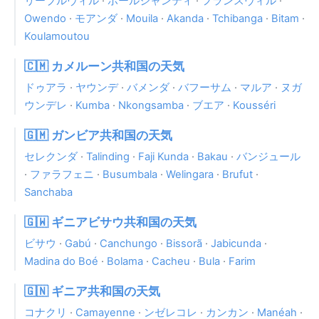
リーブルヴィル
·
ポールジャンティ
·
フランスヴィル
·
Owendo
·
モアンダ
·
Mouila
·
Akanda
·
Tchibanga
·
Bitam
·
Koulamoutou
🇨🇲 カメルーン共和国の天気
ドゥアラ
·
ヤウンデ
·
バメンダ
·
バフーサム
·
マルア
·
ヌガ
ウンデレ
·
Kumba
·
Nkongsamba
·
ブエア
·
Kousséri
🇬🇲 ガンビア共和国の天気
セレクンダ
·
Talinding
·
Faji Kunda
·
Bakau
·
バンジュール
·
ファラフェニ
·
Busumbala
·
Welingara
·
Brufut
·
Sanchaba
🇬🇼 ギニアビサウ共和国の天気
ビサウ
·
Gabú
·
Canchungo
·
Bissorã
·
Jabicunda
·
Madina do Boé
·
Bolama
·
Cacheu
·
Bula
·
Farim
🇬🇳 ギニア共和国の天気
コナクリ
·
Camayenne
·
ンゼレコレ
·
カンカン
·
Manéah
·