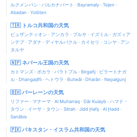
ルクメンバシ
·
バルカナバート
·
Bayramaly
·
Tejen
·
Abadan
·
Yolöten
🇹🇷 トルコ共和国の天気
ビュザンティオン
·
アンカラ
·
ブルサ
·
イズミル
·
ガズィア
ンテプ
·
アダナ
·
ディヤルバクル
·
カイセリ
·
コンヤ
·
アン
タルヤ
🇳🇵 ネパール王国の天気
カトマンズ
·
ポカラ
·
バラトプル
·
Birgañj
·
ビラートナガ
ル
·
Dhangaḍhi̇̄
·
ヘトウラ
·
Butwāl
·
Dharān
·
Nepalgunj
🇧🇭 バーレーンの天気
リファー
·
マナーマ
·
Al Muharraq
·
Dār Kulayb
·
ハマド・
タウン
·
イーサ・タウン
·
Sitrah
·
Jidd Ḩafş
·
Al Ḩadd
·
Sanābis
🇵🇰 パキスタン・イスラム共和国の天気