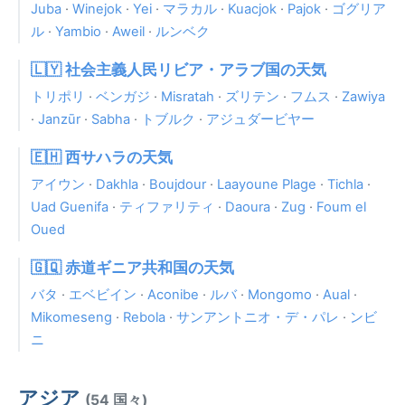
Juba
·
Winejok
·
Yei
·
マラカル
·
Kuacjok
·
Pajok
·
ゴグリア
ル
·
Yambio
·
Aweil
·
ルンベク
🇱🇾 社会主義人民リビア・アラブ国の天気
トリポリ
·
ベンガジ
·
Misratah
·
ズリテン
·
フムス
·
Zawiya
·
Janzūr
·
Sabha
·
トブルク
·
アジュダービヤー
🇪🇭 西サハラの天気
アイウン
·
Dakhla
·
Boujdour
·
Laayoune Plage
·
Tichla
·
Uad Guenifa
·
ティファリティ
·
Daoura
·
Zug
·
Foum el
Oued
🇬🇶 赤道ギニア共和国の天気
バタ
·
エベビイン
·
Aconibe
·
ルバ
·
Mongomo
·
Aual
·
Mikomeseng
·
Rebola
·
サンアントニオ・デ・パレ
·
ンビ
ニ
アジア
(54 国々)