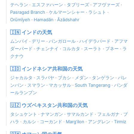
テヘラン
·
エスファハーン
·
タブリーズ
·
アフヴァーズ
·
Pasragad Branch
·
ケルマーンシャー
·
ラシュト
·
Orūmīyeh
·
Hamadān
·
Āzādshahr
🇮🇳 インドの天気
ムンバイ
·
デリー
·
バンガロール
·
ハイデラバード
·
アフマ
ダーバード
·
チェンナイ
·
コルカタ
·
スーラト
·
プネー
·
ラ
クナウ
🇮🇩 インドネシア共和国の天気
ジャカルタ
·
スラバヤ
·
ブカシ
·
メダン
·
タンゲラン
·
パレ
ンバン
·
スマラン
·
マカッサル
·
South Tangerang
·
バンダ
ールランプン
🇺🇿 ウズベキスタン共和国の天気
タシュケント
·
ナマンガン
·
サマルカンド
·
フェルガナ
·
ブ
ハラ
·
カルシ
·
コーカンド
·
Marg‘ilon
·
アングレン
·
Tirmiz