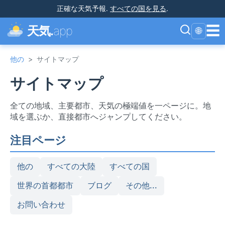
正確な天気予報
.
すべての国を見る
.
☰
天気.
app
🌐
他の
>
サイトマップ
サイトマップ
全ての地域、主要都市、天気の極端値を一ページに。地
域を選ぶか、直接都市へジャンプしてください。
注目ページ
他の
すべての大陸
すべての国
世界の首都都市
ブログ
その他...
お問い合わせ