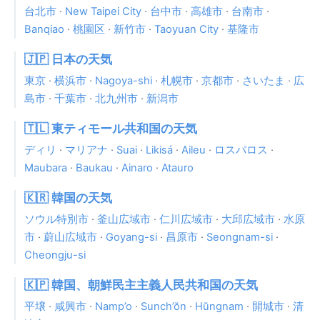
台北市
·
New Taipei City
·
台中市
·
高雄市
·
台南市
·
Banqiao
·
桃園区
·
新竹市
·
Taoyuan City
·
基隆市
🇯🇵 日本の天気
東京
·
横浜市
·
Nagoya-shi
·
札幌市
·
京都市
·
さいたま
·
広
島市
·
千葉市
·
北九州市
·
新潟市
🇹🇱 東ティモール共和国の天気
ディリ
·
マリアナ
·
Suai
·
Likisá
·
Aileu
·
ロスパロス
·
Maubara
·
Baukau
·
Ainaro
·
Atauro
🇰🇷 韓国の天気
ソウル特別市
·
釜山広域市
·
仁川広域市
·
大邱広域市
·
水原
市
·
蔚山広域市
·
Goyang-si
·
昌原市
·
Seongnam-si
·
Cheongju-si
🇰🇵 韓国、朝鮮民主主義人民共和国の天気
平壌
·
咸興市
·
Namp’o
·
Sunch’ŏn
·
Hŭngnam
·
開城市
·
清