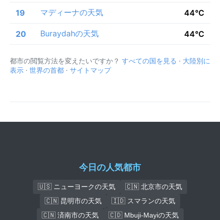
マディーナの天気
19
44°C
Buraydahの天気
20
44°C
都市の閲覧方法を変えたいですか？
すべての国を見る
·
大陸別に
表示
·
世界の首都
·
サイトマップ
今日の人気都市
🇺🇸 ニューヨークの天気
🇨🇳 北京市の天気
🇨🇳 昆明市の天気
🇮🇩 スマランの天気
🇨🇳 済南市の天気
🇨🇩 Mbuji-Mayiの天気