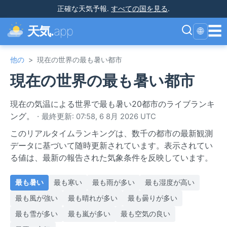
正確な天気予報
.
すべての国を見る
.
☰
天気.
app
🌐
他の
>
現在の世界の最も暑い都市
現在の世界の最も暑い都市
現在の気温による世界で最も暑い20都市のライブランキ
ング。
·
最終更新: 07:58, 6 8月 2026 UTC
このリアルタイムランキングは、数千の都市の最新観測
データに基づいて随時更新されています。表示されてい
る値は、最新の報告された気象条件を反映しています。
最も暑い
最も寒い
最も雨が多い
最も湿度が高い
最も風が強い
最も晴れが多い
最も曇りが多い
最も雪が多い
最も嵐が多い
最も空気の良い