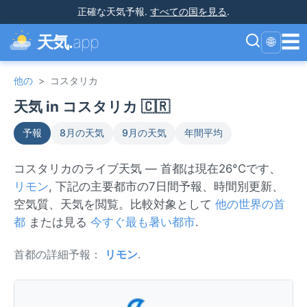
正確な天気予報
.
すべての国を見る
.
☰
天気.
app
🌐
他の
>
コスタリカ
天気 in コスタリカ 🇨🇷
予報
8月の天気
9月の天気
年間平均
コスタリカのライブ天気 — 首都は現在26°Cです、
リモン
, 下記の主要都市の7日間予報、時間別更新、
空気質、天気を閲覧。比較対象として
他の世界の首
都
または見る
今すぐ最も暑い都市
.
首都の詳細予報：
リモン
.