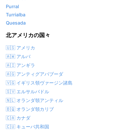
Purral
Turrialba
Quesada
北アメリカの国々
🇺🇸 アメリカ
🇦🇼 アルバ
🇦🇮 アンギラ
🇦🇬 アンティグアバブーダ
🇻🇬 イギリス領ヴァージン諸島
🇸🇻 エルサルバドル
🇳🇱 オランダ領アンティル
🇧🇶 オランダ領カリブ
🇨🇦 カナダ
🇨🇺 キューバ共和国