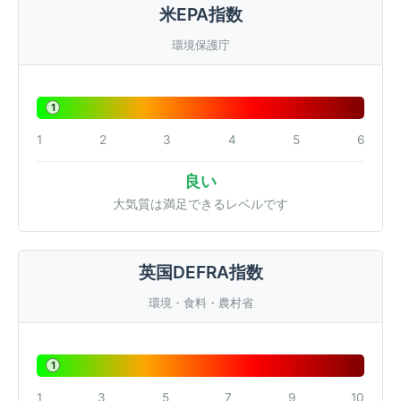
米EPA指数
環境保護庁
1
1
2
3
4
5
6
良い
大気質は満足できるレベルです
英国DEFRA指数
環境・食料・農村省
1
1
3
5
7
9
10