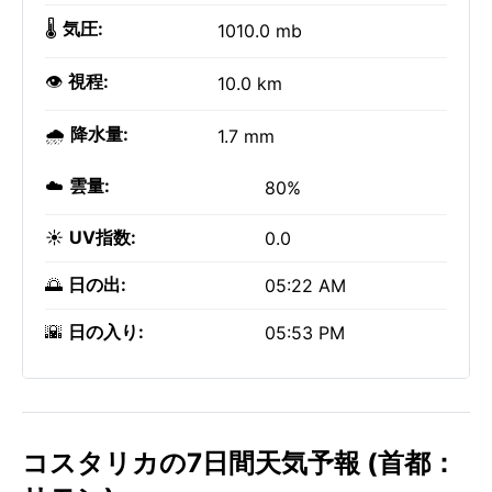
🌡️
気圧:
1010.0 mb
👁️
視程:
10.0 km
🌧️
降水量:
1.7 mm
☁️
雲量:
80%
☀️
UV指数:
0.0
🌅
日の出:
05:22 AM
🌇
日の入り:
05:53 PM
コスタリカの7日間天気予報 (首都：