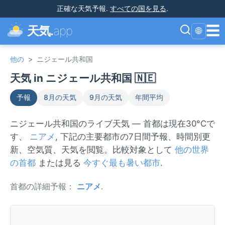
正確な天気予報
.
すべての国を見る
.
☰
天気.
app
🌐
他の
>
ニジェール共和国
天気 in ニジェール共和国 🇳🇪
予報
8月の天気
9月の天気
年間平均
ニジェール共和国のライブ天気 — 首都は現在30°Cで
す、
ニアメ
, 下記の主要都市の7日間予報、時間別更
新、空気質、天気を閲覧。比較対象として
他の世界
の首都
または見る
今すぐ最も暑い都市
.
首都の詳細予報：
ニアメ
.