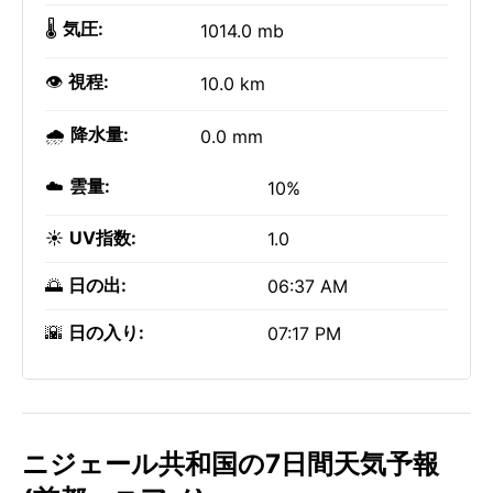
🌡️
気圧:
1014.0 mb
👁️
視程:
10.0 km
🌧️
降水量:
0.0 mm
☁️
雲量:
10%
☀️
UV指数:
1.0
🌅
日の出:
06:37 AM
🌇
日の入り:
07:17 PM
ニジェール共和国の7日間天気予報