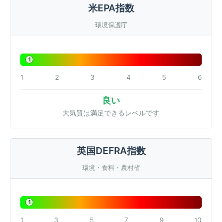
米EPA指数
環境保護庁
1
1
2
3
4
5
6
良い
大気質は満足できるレベルです
英国DEFRA指数
環境・食料・農村省
1
1
3
5
7
9
10