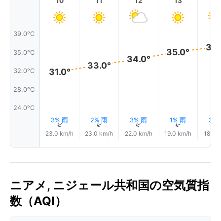
10
11
12
13
1
39.0°C
36.
35.0°
35.0°C
34.0°
33.0°
31.0°
32.0°C
28.0°C
24.0°C
3% 雨
2% 雨
3% 雨
1% 雨
3%
↑
↑
↑
↑
23.0 km/h
23.0 km/h
22.0 km/h
19.0 km/h
18.0 
ニアメ, ニジェール共和国の空気質指
数（AQI）