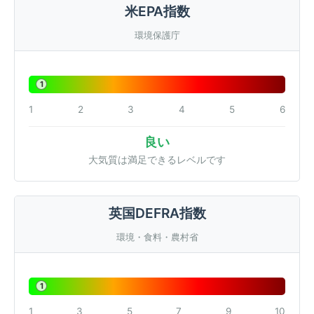
米EPA指数
環境保護庁
1
1
2
3
4
5
6
良い
大気質は満足できるレベルです
英国DEFRA指数
環境・食料・農村省
1
1
3
5
7
9
10