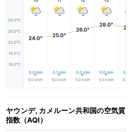
10
11
12
13
1
29.0°C
28.0°
27.
26.0°
26.0°C
25.0°
24.0°
22.0°C
19.0°C
16.0°C
0.0 mm
0.1 mm
0.0 mm
0.0 mm
0.9
↑
↑
↑
↑
6.0 km/h
6.0 km/h
5.0 km/h
4.0 km/h
6.0 k
ヤウンデ, カメルーン共和国の空気質
指数（AQI）