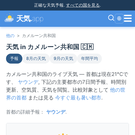
正確な天気予報
.
すべての国を見る
.
☰
天気.
app
🌐
他の
>
カメルーン共和国
天気 in カメルーン共和国 🇨🇲
予報
8月の天気
9月の天気
年間平均
カメルーン共和国のライブ天気 — 首都は現在21°Cで
す、
ヤウンデ
, 下記の主要都市の7日間予報、時間別
更新、空気質、天気を閲覧。比較対象として
他の世
界の首都
または見る
今すぐ最も暑い都市
.
首都の詳細予報：
ヤウンデ
.