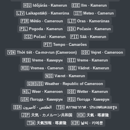
🇭🇺
🇪🇪
Időjárás · Kamerun
Ilm · Kamerun
🇱🇻
🇮🇹
Laikapstākļi · Kamerūna
Meteo · Camerun
🇫🇷
🇱🇹
Météo · Cameroun
Oras · Kamerūnas
🇵🇱
🇸🇰
Pogoda · Kamerun
Počasie · Kamerun
🇨🇿
🇫🇮
Počasí · Kamerun
Sää · Kamerun
🇵🇹
Tempo · Camarões
🇻🇳
🇩🇰
Thời tiết · Ca-mơ-run (Cameroon)
Vejret · Cameroon
🇷🇸
🇸🇮
Vreme · Камерун
Vreme · Kamerun
🇷🇴
🇸🇪
Vremea · Camerun
Vädret · Kamerun
🇳🇴
Været · Kamerun
🇬🇧🇺🇸
Weather · Republic of Cameroon
🇳🇱
🇩🇪
Weer · Kameroen
Wetter · Kamerun
🇺🇦
🇷🇺
Погода · Камерун
Погода · Камерун
🇸🇦
🇹🇭
الطقس · كاميرون
สภาพอากาศ · ประเทศแคเมอรูน
🇯🇵
🇭🇰
天気 · カメルーン共和国
天氣 · 喀麥隆
🇹🇼
🇰🇷
天氣預報 · 喀麥隆
날씨 · 카메룬