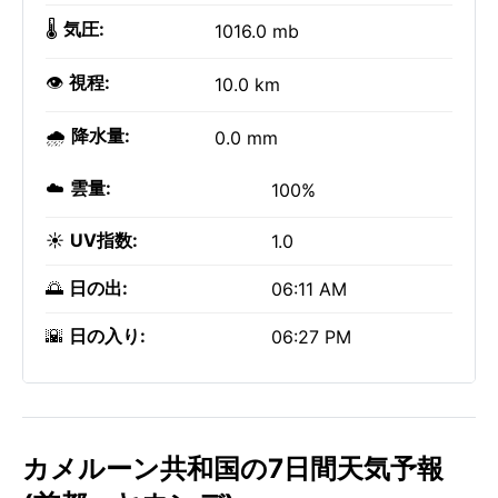
🌡️
気圧:
1016.0 mb
👁️
視程:
10.0 km
🌧️
降水量:
0.0 mm
☁️
雲量:
100%
☀️
UV指数:
1.0
🌅
日の出:
06:11 AM
🌇
日の入り:
06:27 PM
カメルーン共和国の7日間天気予報