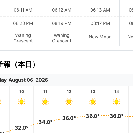
06:11 AM
06:12 AM
06:13 AM
0
08:20 PM
08:19 PM
08:17 PM
0
Waning
Waning
New Moon
N
Crescent
Crescent
予報（本日）
ay, August 06, 2026
10
11
12
13
14
36.0°
36.0°
36.0°
34.0°
32.0°