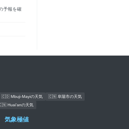
の予報を確
🇨🇩 Mbuji-Mayiの天気
🇨🇳 阜陽市の天気
🇨🇳 Huai'anの天気
気象極値