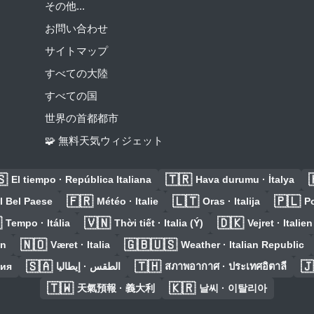
その他...
お問い合わせ
サイトマップ
すべての大陸
すべての国
世界の首都都市
🧩 無料天気ウィジェット
🇸
🇹🇷
El tiempo · República Italiana
Hava durumu · İtalya
🇫🇷
🇱🇹
🇵🇱
il Bel Paese
Météo · Italie
Oras · Italija
P

🇻🇳
🇩🇰
Tempo · Itália
Thời tiết · Italia (Ý)
Vejret · Italien
🇳🇴
🇬🇧🇺🇸
en
Været · Italia
Weather · Italian Republic
🇸🇦
🇹🇭
🇯
лия
الطقس · إيطاليا
สภาพอากาศ · ประเทศอิตาลี
🇹🇼
🇰🇷
天氣預報 · 義大利
날씨 · 이탈리아