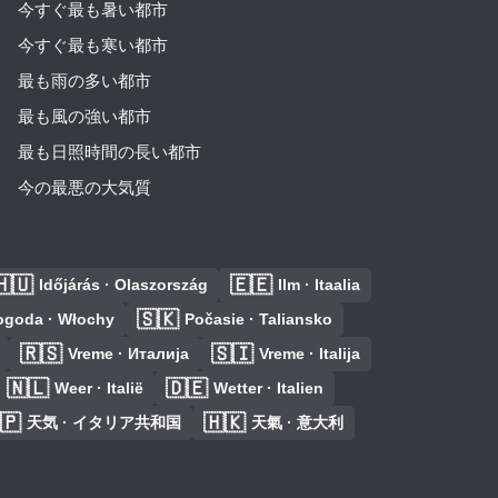
今すぐ最も暑い都市
今すぐ最も寒い都市
最も雨の多い都市
最も風の強い都市
最も日照時間の長い都市
今の最悪の大気質
🇭🇺
🇪🇪
Időjárás · Olaszország
Ilm · Itaalia
🇸🇰
ogoda · Włochy
Počasie · Taliansko
🇷🇸
🇸🇮
Vreme · Италија
Vreme · Italija
🇳🇱
🇩🇪
Weer · Italië
Wetter · Italien
🇵
🇭🇰
天気 · イタリア共和国
天氣 · 意大利