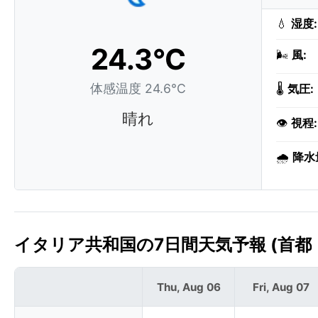
💧
湿度:
24.3°C
🌬️
風:
体感温度 24.6°C
🌡️
気圧:
晴れ
👁️
視程:
🌧️
降水
イタリア共和国の7日間天気予報 (首都
Thu, Aug 06
Fri, Aug 07