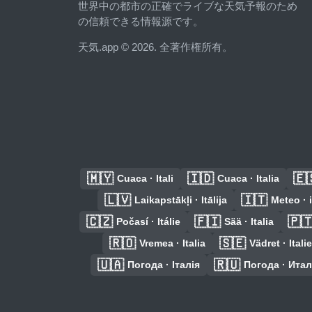
世界中の都市の正確でライブな天気予報のため
の信頼できる情報源です。
天気.app © 2026. 全著作権所有。
🇲🇾
🇮🇩
🇪
Cuaca · Itali
Cuaca · Italia
🇱🇻
🇮🇹
Laikapstākļi · Itālija
Meteo · 
🇨🇿
🇫🇮
🇵
Počasí · Itálie
Sää · Italia
🇷🇴
🇸🇪
Vremea · Italia
Vädret · Itali
🇺🇦
🇷🇺
Погода · Італія
Погода · Ита