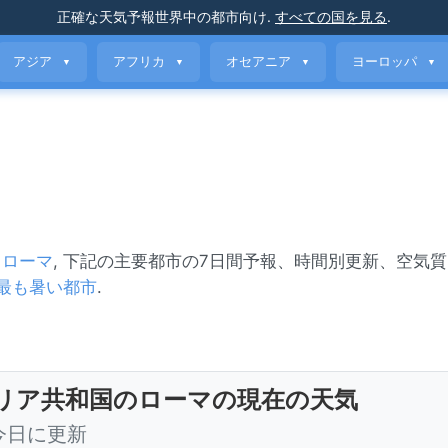
正確な天気予報
世界中の都市向け
.
すべての国を見る
.
アジア
アフリカ
オセアニア
ヨーロッパ
▼
▼
▼
▼
、
ローマ
, 下記の主要都市の7日間予報、時間別更新、空気
最も暑い都市
.
リア共和国のローマの現在の天気
 今日に更新