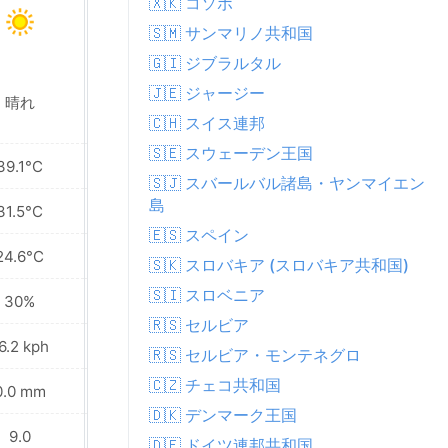
🇽🇰 コソボ
🇸🇲 サンマリノ共和国
🇬🇮 ジブラルタル
🇯🇪 ジャージー
晴れ
晴れ
🇨🇭 スイス連邦
🇸🇪 スウェーデン王国
39.1°C
38.9°C
🇸🇯 スバールバル諸島・ヤンマイエン
島
31.5°C
31.6°C
🇪🇸 スペイン
24.6°C
24.7°C
🇸🇰 スロバキア (スロバキア共和国)
🇸🇮 スロベニア
30%
34%
🇷🇸 セルビア
6.2 kph
18.4 kph
🇷🇸 セルビア・モンテネグロ
🇨🇿 チェコ共和国
0.0 mm
0.0 mm
🇩🇰 デンマーク王国
9.0
9.0
🇩🇪 ドイツ連邦共和国