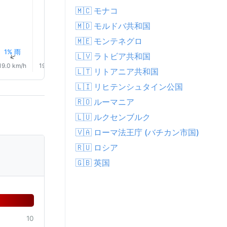
🇲🇨 モナコ
🇲🇩 モルドバ共和国
🇲🇪 モンテネグロ
1% 雨
1% 雨
1% 雨
2% 雨
0.0 mm
0.0 mm
🇱🇻 ラトビア共和国
↑
↑
↑
↑
↑
↑
19.0 km/h
19.0 km/h
19.0 km/h
17.0 km/h
14.0 km/h
10.0 km/
🇱🇹 リトアニア共和国
🇱🇮 リヒテンシュタイン公国
🇷🇴 ルーマニア
🇱🇺 ルクセンブルク
🇻🇦 ローマ法王庁 (バチカン市国)
🇷🇺 ロシア
🇬🇧 英国
10