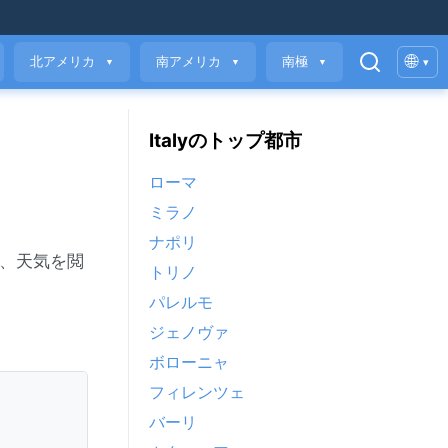
🌐
北アメリカ
南アメリカ
南極
▾
▼
▼
▼
Italyのトップ都市
ローマ
ミラノ
ナポリ
質、天気を閲
トリノ
パレルモ
ジェノヴァ
ボローニャ
フィレンツェ
バーリ