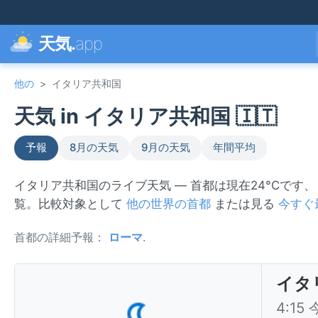
天気.
app
他の
>
イタリア共和国
天気 in イタリア共和国 🇮🇹
予報
8月の天気
9月の天気
年間平均
イタリア共和国のライブ天気 — 首都は現在24°Cです
覧。比較対象として
他の世界の首都
または見る
今すぐ
首都の詳細予報：
ローマ
.
イタ
4:15