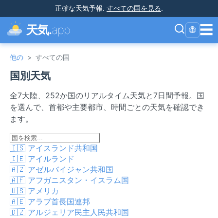
正確な天気予報
.
すべての国を見る
.
☰
天気.
app
🌐
他の
>
すべての国
国別天気
全7大陸、252か国のリアルタイム天気と7日間予報。国
を選んで、首都や主要都市、時間ごとの天気を確認でき
ます。
🇮🇸
アイスランド共和国
🇮🇪
アイルランド
🇦🇿
アゼルバイジャン共和国
🇦🇫
アフガニスタン・イスラム国
🇺🇸
アメリカ
🇦🇪
アラブ首長国連邦
🇩🇿
アルジェリア民主人民共和国