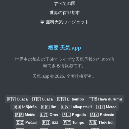
すべての国
世界の首都都市
🧩 無料天気ウィジェット
概要 天気.app
世界中の都市の正確でライブな天気予報のための信
頼できる情報源です。
天気.app © 2026. 全著作権所有。
🇲🇾
🇮🇩
🇪🇸
🇹🇷
Cuaca
Cuaca
El tiempo
Hava durumu
🇭🇺
🇪🇪
🇱🇻
🇮🇹
Időjárás
Ilm
Laikapstākļi
Meteo
🇫🇷
🇱🇹
🇵🇱
🇸🇰
Météo
Oras
Pogoda
Počasie
🇨🇿
🇫🇮
🇵🇹
🇻🇳
Počasí
Sää
Tempo
Thời tiết