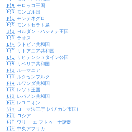
🇲🇦
モロッコ王国
🇲🇳
モンゴル国
🇲🇪
モンテネグロ
🇲🇸
モントセラト島
🇯🇴
ヨルダン・ハシミテ王国
🇱🇦
ラオス
🇱🇻
ラトビア共和国
🇱🇹
リトアニア共和国
🇱🇮
リヒテンシュタイン公国
🇱🇷
リベリア共和国
🇷🇴
ルーマニア
🇱🇺
ルクセンブルク
🇷🇼
ルワンダ共和国
🇱🇸
レソト王国
🇱🇧
レバノン共和国
🇷🇪
レユニオン
🇻🇦
ローマ法王庁 (バチカン市国)
🇷🇺
ロシア
🇼🇫
ワリー エ フトゥーナ諸島
🇨🇫
中央アフリカ