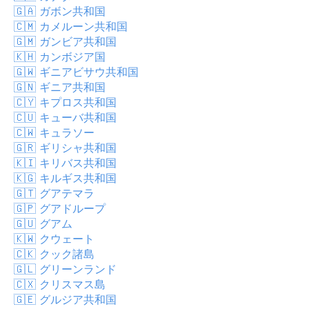
🇬🇦
ガボン共和国
🇨🇲
カメルーン共和国
🇬🇲
ガンビア共和国
🇰🇭
カンボジア国
🇬🇼
ギニアビサウ共和国
🇬🇳
ギニア共和国
🇨🇾
キプロス共和国
🇨🇺
キューバ共和国
🇨🇼
キュラソー
🇬🇷
ギリシャ共和国
🇰🇮
キリバス共和国
🇰🇬
キルギス共和国
🇬🇹
グアテマラ
🇬🇵
グアドループ
🇬🇺
グアム
🇰🇼
クウェート
🇨🇰
クック諸島
🇬🇱
グリーンランド
🇨🇽
クリスマス島
🇬🇪
グルジア共和国