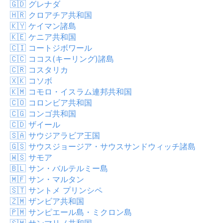
🇬🇩
グレナダ
🇭🇷
クロアチア共和国
🇰🇾
ケイマン諸島
🇰🇪
ケニア共和国
🇨🇮
コートジボワール
🇨🇨
ココス(キーリング)諸島
🇨🇷
コスタリカ
🇽🇰
コソボ
🇰🇲
コモロ・イスラム連邦共和国
🇨🇴
コロンビア共和国
🇨🇬
コンゴ共和国
🇨🇩
ザイール
🇸🇦
サウジアラビア王国
🇬🇸
サウスジョージア・サウスサンドウィッチ諸島
🇼🇸
サモア
🇧🇱
サン・バルテルミー島
🇲🇫
サン・マルタン
🇸🇹
サントメ プリンシペ
🇿🇲
ザンビア共和国
🇵🇲
サンピエール島・ミクロン島