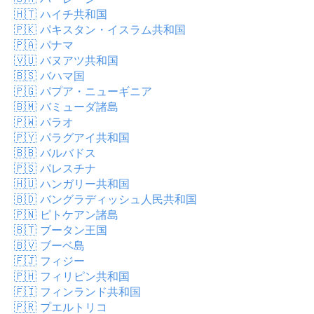
🇭🇹
ハイチ共和国
🇵🇰
パキスタン・イスラム共和国
🇵🇦
パナマ
🇻🇺
バヌアツ共和国
🇧🇸
バハマ国
🇵🇬
パプア・ニューギニア
🇧🇲
バミューダ諸島
🇵🇼
パラオ
🇵🇾
パラグアイ共和国
🇧🇧
バルバドス
🇵🇸
パレスチナ
🇭🇺
ハンガリー共和国
🇧🇩
バングラディッシュ人民共和国
🇵🇳
ピトケアン諸島
🇧🇹
ブータン王国
🇧🇻
ブーベ島
🇫🇯
フィジー
🇵🇭
フィリピン共和国
🇫🇮
フィンランド共和国
🇵🇷
プエルトリコ