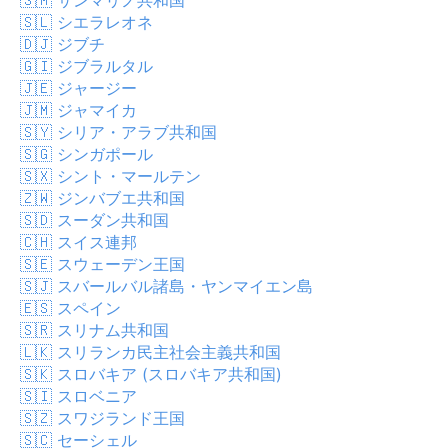
🇸🇲
サンマリノ共和国
🇸🇱
シエラレオネ
🇩🇯
ジブチ
🇬🇮
ジブラルタル
🇯🇪
ジャージー
🇯🇲
ジャマイカ
🇸🇾
シリア・アラブ共和国
🇸🇬
シンガポール
🇸🇽
シント・マールテン
🇿🇼
ジンバブエ共和国
🇸🇩
スーダン共和国
🇨🇭
スイス連邦
🇸🇪
スウェーデン王国
🇸🇯
スバールバル諸島・ヤンマイエン島
🇪🇸
スペイン
🇸🇷
スリナム共和国
🇱🇰
スリランカ民主社会主義共和国
🇸🇰
スロバキア (スロバキア共和国)
🇸🇮
スロベニア
🇸🇿
スワジランド王国
🇸🇨
セーシェル