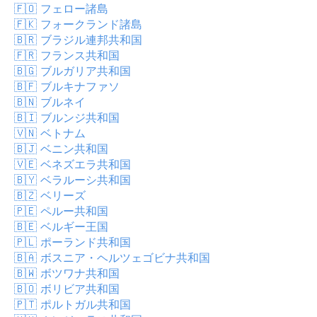
🇫🇴
フェロー諸島
🇫🇰
フォークランド諸島
🇧🇷
ブラジル連邦共和国
🇫🇷
フランス共和国
🇧🇬
ブルガリア共和国
🇧🇫
ブルキナファソ
🇧🇳
ブルネイ
🇧🇮
ブルンジ共和国
🇻🇳
ベトナム
🇧🇯
ベニン共和国
🇻🇪
ベネズエラ共和国
🇧🇾
ベラルーシ共和国
🇧🇿
ベリーズ
🇵🇪
ペルー共和国
🇧🇪
ベルギー王国
🇵🇱
ポーランド共和国
🇧🇦
ボスニア・ヘルツェゴビナ共和国
🇧🇼
ボツワナ共和国
🇧🇴
ボリビア共和国
🇵🇹
ポルトガル共和国