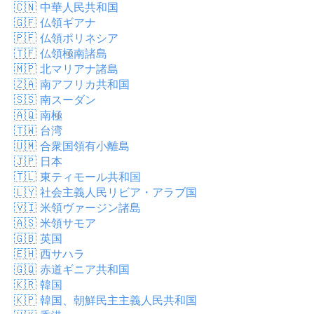
🇨🇳
中華人民共和国
🇬🇫
仏領ギアナ
🇵🇫
仏領ポリネシア
🇹🇫
仏領極南諸島
🇲🇵
北マリアナ諸島
🇿🇦
南アフリカ共和国
🇸🇸
南スーダン
🇦🇶
南極
🇹🇼
台湾
🇺🇲
合衆国領有小離島
🇯🇵
日本
🇹🇱
東ティモール共和国
🇱🇾
社会主義人民リビア・アラブ国
🇻🇮
米領ヴァージン諸島
🇦🇸
米領サモア
🇬🇧
英国
🇪🇭
西サハラ
🇬🇶
赤道ギニア共和国
🇰🇷
韓国
🇰🇵
韓国、朝鮮民主主義人民共和国