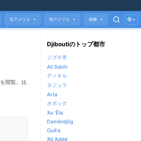
🌐
北アメリカ
南アメリカ
南極
▾
▼
▼
▼
Djiboutiのトップ都市
ジブチ市
Ali Sabih
ディキル
気を閲覧。比
タジュラ
Arta
オボック
‘As ‘Êla
Damêrdjôg
Ouê‘a
‘Ali ‘Addé