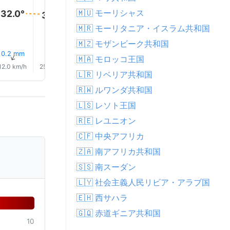
33.0
32.0°
32.0°
🇲🇺 モーリシャス
32.0°
32.0°
32.0°
🇲🇷 モーリタニア・イスラム共和国
🇲🇿 モザンビーク共和国
3% 雨
3% 雨
4% 雨
4% 雨
3% 雨
0.2 mm
↑
↑
↑
↑
↑
↑
🇲🇦 モロッコ王国
12.0 km/h
25.0 km/h
31.0 km/h
28.0 km/h
37.0 km/h
35.0 km/
🇱🇷 リベリア共和国
🇷🇼 ルワンダ共和国
🇱🇸 レソト王国
🇷🇪 レユニオン
🇨🇫 中央アフリカ
🇿🇦 南アフリカ共和国
🇸🇸 南スーダン
🇱🇾 社会主義人民リビア・アラブ国
🇪🇭 西サハラ
🇬🇶 赤道ギニア共和国
10