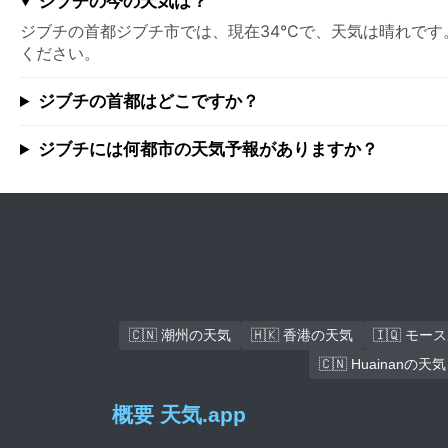
ジブチの今の天気は？
ジブチの首都ジブチ市では、現在34°Cで、天気は晴れで
ください。
ジブチの首都はどこですか？
ジブチには何都市の天気予報がありますか？
🇨🇳 潮州の天気
🇭🇰 香港の天気
🇮🇶 モ
🇨🇳 Huainanの天気
概要 天気.app