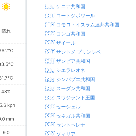
🇰🇪 ケニア共和国
🇨🇮 コートジボワール
🇰🇲 コモロ・イスラム連邦共和国
晴れ
晴れ
🇨🇬 コンゴ共和国
🇨🇩 ザイール
36.2°C
36.9°C
🇸🇹 サントメ プリンシペ
🇿🇲 ザンビア共和国
33.5°C
33.8°C
🇸🇱 シエラレオネ
31.7°C
31.6°C
🇿🇼 ジンバブエ共和国
🇸🇩 スーダン共和国
48%
44%
🇸🇿 スワジランド王国
5.6 kph
27.4 kph
🇸🇨 セーシェル
🇸🇳 セネガル共和国
0.0 mm
0.0 mm
🇸🇭 セントヘレナ
9.0
9.0
🇸🇴 ソマリア