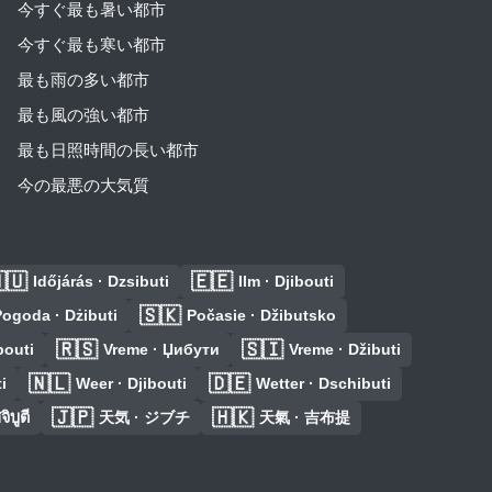
今すぐ最も暑い都市
今すぐ最も寒い都市
最も雨の多い都市
最も風の強い都市
最も日照時間の長い都市
今の最悪の大気質
🇺
🇪🇪
Időjárás · Dzsibuti
Ilm · Djibouti
🇸🇰
ogoda · Dżibuti
Počasie · Džibutsko
🇷🇸
🇸🇮
bouti
Vreme · Џибути
Vreme · Džibuti
🇳🇱
🇩🇪
i
Weer · Djibouti
Wetter · Dschibuti
🇯🇵
🇭🇰
บูตี
天気 · ジブチ
天氣 · 吉布提