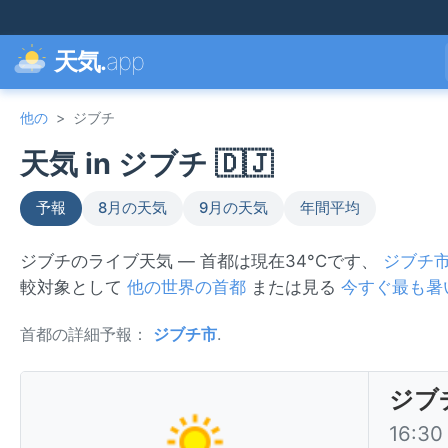
天気.
app
他の
>
ジブチ
天気 in ジブチ 🇩🇯
予報
8月の天気
9月の天気
年間平均
ジブチのライブ天気 — 首都は現在34°Cです、
ジブチ
較対象として
他の世界の首都
または見る
今すぐ最も暑
首都の詳細予報：
ジブチ市
.
ジブ
16:3