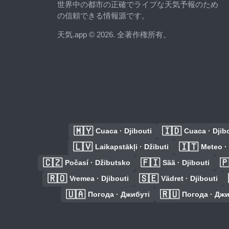
世界中の都市の正確でライブな天気予報のため
の信頼できる情報源です。
天気.app © 2026. 全著作権所有。
🇲🇾
🇮🇩
Cuaca · Djibouti
Cuaca · Djib
🇱🇻
🇮🇹
Laikapstākļi · Džibuti
Meteo · 
🇨🇿
🇫🇮

Počasí · Džibutsko
Sää · Djibouti
🇷🇴
🇸🇪
Vremea · Djibouti
Vädret · Djibouti
🇺🇦
🇷🇺
Погода · Джибуті
Погода · Дж