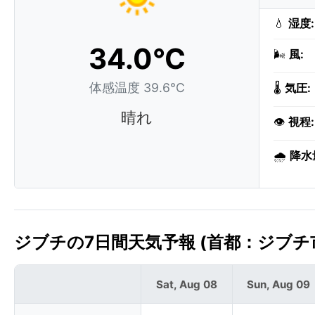
💧
湿度:
34.0°C
🌬️
風:
体感温度 39.6°C
🌡️
気圧:
晴れ
👁️
視程:
🌧️
降水
ジブチの7日間天気予報 (首都：ジブチ
Sat, Aug 08
Sun, Aug 09