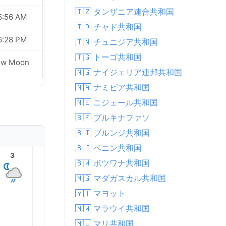
🇹🇿 タンザニア連合共和国
5:56 AM
05:56 AM
🇹🇩 チャド共和国
6:28 PM
06:27 PM
🇹🇳 チュニジア共和国
🇹🇬 トーゴ共和国
Waxing
ew Moon
Crescent
🇳🇬 ナイジェリア連邦共和国
🇳🇦 ナミビア共和国
🇳🇪 ニジェール共和国
🇧🇫 ブルキナファソ
🇧🇮 ブルンジ共和国
🇧🇯 ベニン共和国
3
4
5
6
7
8
🇧🇼 ボツワナ共和国
🇲🇬 マダガスカル共和国
🇾🇹 マヨット
🇲🇼 マラウイ共和国
🇲🇱 マリ共和国