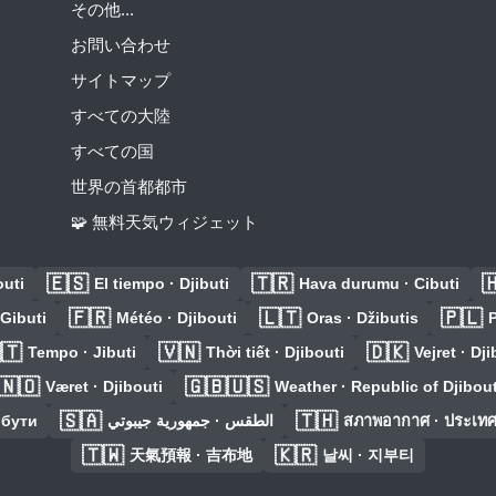
その他...
お問い合わせ
サイトマップ
すべての大陸
すべての国
世界の首都都市
🧩 無料天気ウィジェット
🇪🇸
🇹🇷

outi
El tiempo · Djibuti
Hava durumu · Cibuti
🇫🇷
🇱🇹
🇵🇱
Gibuti
Météo · Djibouti
Oras · Džibutis
P
🇹
🇻🇳
🇩🇰
Tempo · Jibuti
Thời tiết · Djibouti
Vejret · Dji
🇳🇴
🇬🇧🇺🇸
Været · Djibouti
Weather · Republic of Djibout
🇸🇦
🇹🇭
ибути
الطقس · جمهورية جيبوتي
สภาพอากาศ · ประเทศจิ
🇹🇼
🇰🇷
天氣預報 · 吉布地
날씨 · 지부티