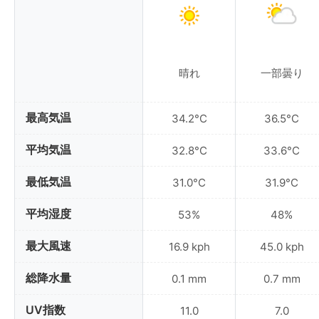
晴れ
一部曇り
最高気温
34.2°C
36.5°C
平均気温
32.8°C
33.6°C
最低気温
31.0°C
31.9°C
平均湿度
53%
48%
最大風速
16.9 kph
45.0 kph
総降水量
0.1 mm
0.7 mm
UV指数
11.0
7.0