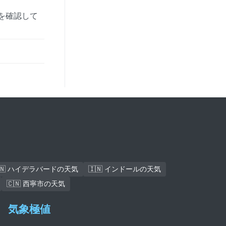
を確認して
🇳 ハイデラバードの天気
🇮🇳 インドールの天気
🇨🇳 西寧市の天気
気象極値