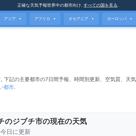
正確な天気予報
世界中の都市向け
.
すべての国を見る
.
アジア
アフリカ
オセアニア
ヨーロッパ
▼
▼
▼
▼
市
, 下記の主要都市の7日間予報、時間別更新、空気質、天
い都市
.
チのジブチ市の現在の天気
0 今日に更新