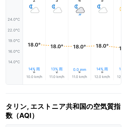
2
3
4
5
6
24.0°C
22.0°C
19.0°C
18.0°
18.0°
18.0°
18.0°
17.
16.0°C
14.0°C
14% 雨
13% 雨
14% 雨
18%
0.0 mm
↑
↑
↑
↑
10.0 km/h
11.0 km/h
11.0 km/h
12.0 km/h
12.0 
タリン, エストニア共和国の空気質指
数（AQI）