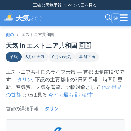
正確な天気予報
.
すべての国を見る
.
☰
天気.
app
🌐
他の
>
エストニア共和国
天気 in エストニア共和国 🇪🇪
予報
8月の天気
9月の天気
年間平均
エストニア共和国のライブ天気 — 首都は現在19°Cで
す、
タリン
, 下記の主要都市の7日間予報、時間別更
新、空気質、天気を閲覧。比較対象として
他の世界
の首都
または見る
今すぐ最も暑い都市
.
首都の詳細予報：
タリン
.