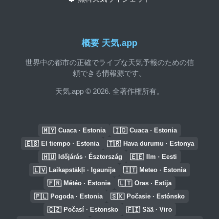
概要 天気.app
世界中の都市の正確でライブな天気予報のための信
頼できる情報源です。
天気.app © 2026. 全著作権所有。
🇲🇾
🇮🇩
Cuaca · Estonia
Cuaca · Estonia
🇪🇸
🇹🇷
El tiempo · Estonia
Hava durumu · Estonya
🇭🇺
🇪🇪
Időjárás · Észtország
Ilm · Eesti
🇱🇻
🇮🇹
Laikapstākļi · Igaunija
Meteo · Estonia
🇫🇷
🇱🇹
Météo · Estonie
Oras · Estija
🇵🇱
🇸🇰
Pogoda · Estonia
Počasie · Estónsko
🇨🇿
🇫🇮
Počasí · Estonsko
Sää · Viro