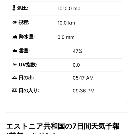
🌡️
気圧:
1010.0 mb
👁️
視程:
10.0 km
🌧️
降水量:
0.0 mm
☁️
雲量:
47%
☀️
UV指数:
0.0
🌅
日の出:
05:17 AM
🌇
日の入り:
09:36 PM
エストニア共和国の7日間天気予報