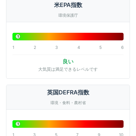
米EPA指数
環境保護庁
1
1
2
3
4
5
6
良い
大気質は満足できるレベルです
英国DEFRA指数
環境・食料・農村省
1
1
3
5
7
9
10