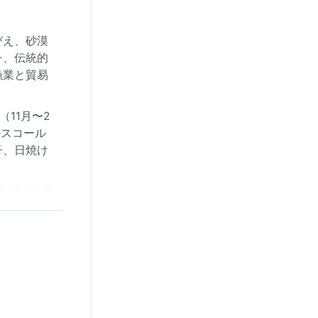
びえ、砂漠
チ、伝統的
漁業と貿易
11月〜2
のスコール
子、日焼け
北風が砂塵
の心配はな