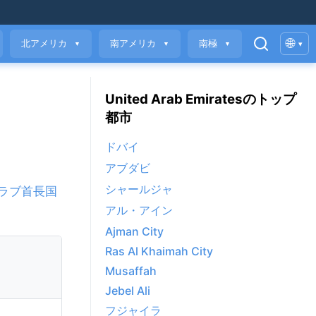
🌐
北アメリカ
南アメリカ
南極
▾
▼
▼
▼
United Arab Emiratesのトップ
都市
ドバイ
アブダビ
シャールジャ
ラブ首長国
アル・アイン
Ajman City
Ras Al Khaimah City
Musaffah
Jebel Ali
フジャイラ