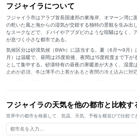
フジャイラについて
フジャイラ市はアラブ首長国連邦の東海岸、オマーン湾に
の乾いた風と海からの湿気が交錯する独特の景観を生み出
なスークなどで、ドバイやアブダビのような喧騒はなく、ア
が息づく小さな都市である。
気候区分は砂漠気候（BWh）に該当する。夏（6月〜9月）
月）は温暖で、昼間は25度前後、夜間は15度程度まで下が
として集中する。砂漠特有の昼夜の寒暖差が大きく、湿度
止めが必須。冬は薄手の上着があると夜間の冷え込みに対
最も快適な季節は11月から3月。穏やかな陽気のもと、山
を巻き上げる砂嵐があり、海岸沿いでは高い湿度がもやを
く、真夏の暑さにさえ注意すれば、年間を通じて訪問可能
フジャイラの天気を他の都市と比較す
世界中の都市を検索して、気温、天気、予報を横並びで比較で