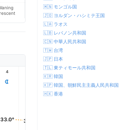
🇲🇳 モンゴル国
Waning
Waning
rescent
Crescent
🇯🇴 ヨルダン・ハシミテ王国
🇱🇦 ラオス
🇱🇧 レバノン共和国
🇨🇳 中華人民共和国
🇹🇼 台湾
🇯🇵 日本
🇹🇱 東ティモール共和国
4
5
6
7
8
9
🇰🇷 韓国
🇰🇵 韓国、朝鮮民主主義人民共和国
🇭🇰 香港
35.0°
33.0°
33.0°
33.0°
33.0°
32.0°