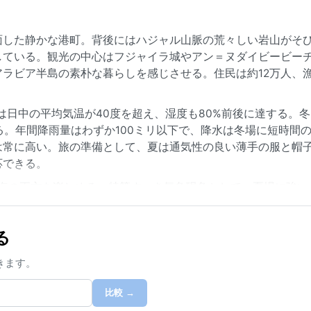
面した静かな港町。背後にはハジャル山脈の荒々しい岩山がそ
している。観光の中心はフジャイラ城やアン＝ヌダイビービー
ラビア半島の素朴な暮らしを感じさせる。住民は約12万人、
は日中の平均気温が40度を超え、湿度も80%前後に達する。冬（
る。年間降雨量はわずか100ミリ以下で、降水は冬場に短時間
は常に高い。旅の準備として、夏は通気性の良い薄手の服と帽
応できる。
と海の両方を楽しめる。特筆すべき気象現象として、夏場に強い
発生させることもある。冬場はほぼ毎日晴天が続く。台風や雪
な都市である。
る
きます。
比較 →