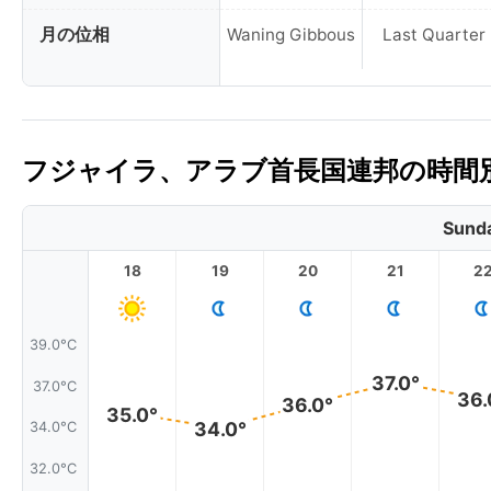
月の位相
Waning Gibbous
Last Quarter
フジャイラ、アラブ首長国連邦の時間別
Sunda
18
19
20
21
2
39.0°C
37.0°
37.0°C
36.
36.0°
35.0°
34.0°
34.0°C
32.0°C