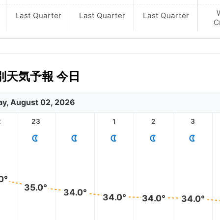
Last Quarter
Last Quarter
Last Quarter
C
天気予報 今日
y, August 02, 2026
2
23
1
2
3
0°
35.0°
34.0°
34.0°
34.0°
34.0°