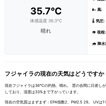
35.7°C
🌬️
風:
体感温度 36.3°C
🌡️
気圧:
晴れ
👁️
視程:
🌧️
降水
フジャイラの現在の天気はどうですか
現在フジャイラは36°Cの灼熱、晴れ。 雲の合間に日差し
しており、湿度は33%まで下がっています。
現在の空気質はまずまず：EPA指数2、PM2.5 29。 UVは