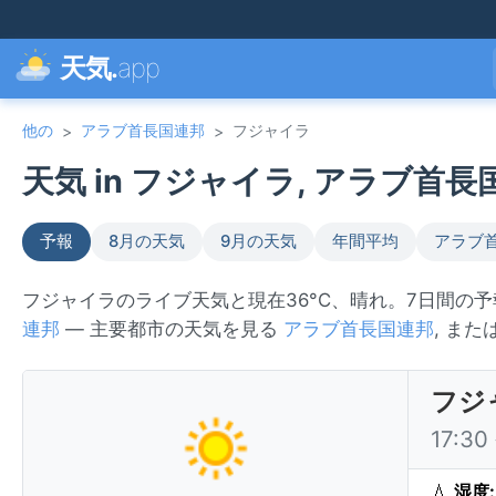
天気.
app
他の
アラブ首長国連邦
フジャイラ
>
>
天気 in フジャイラ, アラブ首長国
予報
8月の天気
9月の天気
年間平均
アラブ
フジャイラのライブ天気と現在36°C、晴れ。7日間の
連邦
— 主要都市の天気を見る
アラブ首長国連邦
, ま
フジ
17:3
💧
湿度: