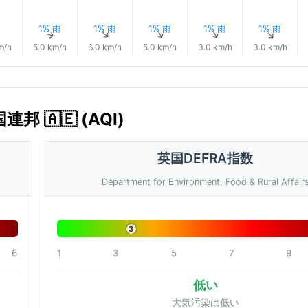
1% 雨
1% 雨
1% 雨
1% 雨
1% 雨
↑
↑
↑
↑
↑
↑
m/h
5.0 km/h
6.0 km/h
5.0 km/h
3.0 km/h
3.0 km/h
 🇦🇪 (AQI)
英国DEFRA指数
Department for Environment, Food & Rural Affair
3
6
1
3
5
7
9
低い
大気汚染は低い