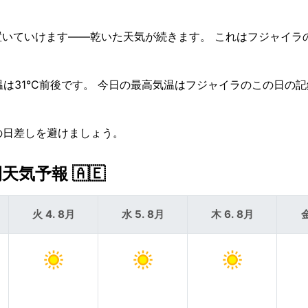
置いていけます——乾いた天気が続きます。 これはフジャイラ
温は31°C前後です。 今日の最高気温はフジャイラのこの日の記録
の日差しを避けましょう。
気予報 🇦🇪
火 4. 8月
水 5. 8月
木 6. 8月
金