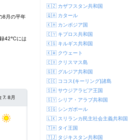
🇰🇿 カザフスタン共和国
🇶🇦 カタール
の8月の平年
🇰🇭 カンボジア国
🇨🇾 キプロス共和国
42°Cには
🇰🇬 キルギス共和国
🇰🇼 クウェート
🇨🇽 クリスマス島
🇬🇪 グルジア共和国
🇨🇨 ココス(キーリング)諸島
🇸🇦 サウジアラビア王国
 7. 8月
土 8. 8月
🇸🇾 シリア・アラブ共和国
🇸🇬 シンガポール
🇱🇰 スリランカ民主社会主義共和国
🇹🇭 タイ王国
🇹🇯 タジキスタン共和国