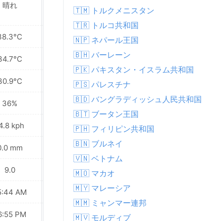
晴れ
晴れ
🇹🇲 トルクメニスタン
🇹🇷 トルコ共和国
38.3°C
38.6°C
🇳🇵 ネパール王国
🇧🇭 バーレーン
34.7°C
35.3°C
🇵🇰 パキスタン・イスラム共和国
30.9°C
31.9°C
🇵🇸 パレスチナ
🇧🇩 バングラディッシュ人民共和国
36%
43%
🇧🇹 ブータン王国
4.8 kph
8.6 kph
🇵🇭 フィリピン共和国
🇧🇳 ブルネイ
0.0 mm
0.0 mm
🇻🇳 ベトナム
9.0
9.0
🇲🇴 マカオ
🇲🇾 マレーシア
5:44 AM
05:45 AM
🇲🇲 ミャンマー連邦
6:55 PM
06:55 PM
🇲🇻 モルディブ