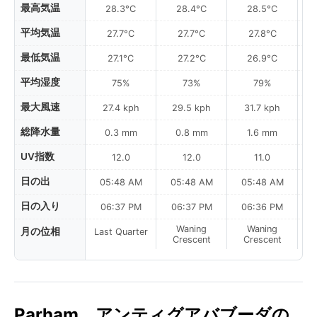
最高気温
28.3°C
28.4°C
28.5°C
平均気温
27.7°C
27.7°C
27.8°C
最低気温
27.1°C
27.2°C
26.9°C
平均湿度
75%
73%
79%
最大風速
27.4 kph
29.5 kph
31.7 kph
総降水量
0.3 mm
0.8 mm
1.6 mm
UV指数
12.0
12.0
11.0
日の出
05:48 AM
05:48 AM
05:48 AM
0
日の入り
06:37 PM
06:37 PM
06:36 PM
Waning
Waning
月の位相
Last Quarter
Crescent
Crescent
Parham、アンティグアバブーダの