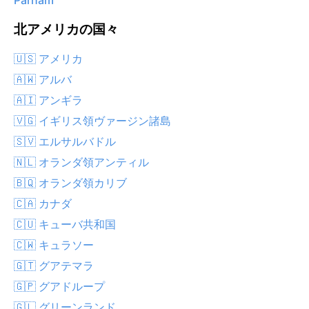
Parham
北アメリカの国々
🇺🇸 アメリカ
🇦🇼 アルバ
🇦🇮 アンギラ
🇻🇬 イギリス領ヴァージン諸島
🇸🇻 エルサルバドル
🇳🇱 オランダ領アンティル
🇧🇶 オランダ領カリブ
🇨🇦 カナダ
🇨🇺 キューバ共和国
🇨🇼 キュラソー
🇬🇹 グアテマラ
🇬🇵 グアドループ
🇬🇱 グリーンランド