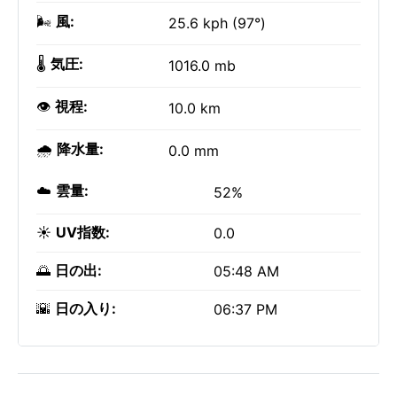
🌬️
風:
25.6 kph (97°)
🌡️
気圧:
1016.0 mb
👁️
視程:
10.0 km
🌧️
降水量:
0.0 mm
☁️
雲量:
52%
☀️
UV指数:
0.0
🌅
日の出:
05:48 AM
🌇
日の入り:
06:37 PM