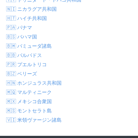
🇳🇮 ニカラグア共和国
🇭🇹 ハイチ共和国
🇵🇦 パナマ
🇧🇸 バハマ国
🇧🇲 バミューダ諸島
🇧🇧 バルバドス
🇵🇷 プエルトリコ
🇧🇿 ベリーズ
🇭🇳 ホンジュラス共和国
🇲🇶 マルティニーク
🇲🇽 メキシコ合衆国
🇲🇸 モントセラト島
🇻🇮 米領ヴァージン諸島