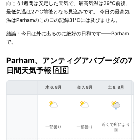
向こう1週間は安定した天気で、最高気温は29°C前後、
最低気温は27°C前後となる見込みです。 今日の最高気
温はParhamのこの日の記録31°Cには及びません。
結論：今日は外に出るのに絶好の日和です——Parham
で。
Parham、アンティグアバブーダの7
日間天気予報 🇦🇬
木 6. 8月
金 7. 8月
土 8. 8月
近くで所により
近
一部曇り
一部曇り
雨