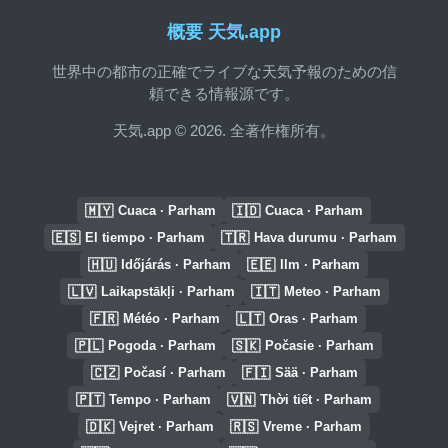
概要 天気.app
世界中の都市の正確でライブな天気予報のための信
頼できる情報源です。
天気.app © 2026. 全著作権所有。
🇲🇾
🇮🇩
Cuaca · Parham
Cuaca · Parham
🇪🇸
🇹🇷
El tiempo · Parham
Hava durumu · Parham
🇭🇺
🇪🇪
Időjárás · Parham
Ilm · Parham
🇱🇻
🇮🇹
Laikapstākļi · Parham
Meteo · Parham
🇫🇷
🇱🇹
Météo · Parham
Oras · Parham
🇵🇱
🇸🇰
Pogoda · Parham
Počasie · Parham
🇨🇿
🇫🇮
Počasí · Parham
Sää · Parham
🇵🇹
🇻🇳
Tempo · Parham
Thời tiết · Parham
🇩🇰
🇷🇸
Vejret · Parham
Vreme · Parham