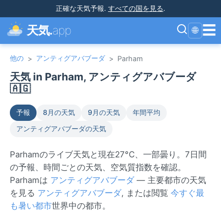
正確な天気予報
.
すべての国を見る
.
☰
天気.
app
🌐
他の
アンティグアバブーダ
>
>
Parham
天気 in Parham, アンティグアバブーダ
🇦🇬
予報
8月の天気
9月の天気
年間平均
アンティグアバブーダの天気
Parhamのライブ天気と現在27°C、一部曇り。7日間
の予報、時間ごとの天気、空気質指数を確認。
Parhamは
アンティグアバブーダ
— 主要都市の天気
を見る
アンティグアバブーダ
, または閲覧
今すぐ最
も暑い都市
世界中の都市。