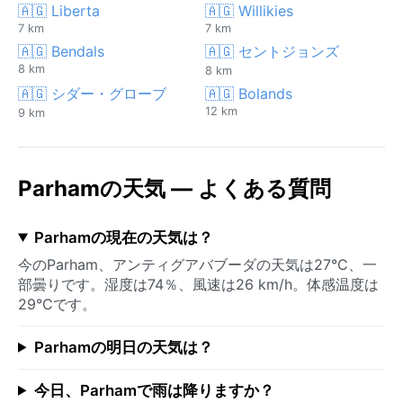
🇦🇬 Liberta
🇦🇬 Willikies
7 km
7 km
🇦🇬 Bendals
🇦🇬 セントジョンズ
8 km
8 km
🇦🇬 シダー・グローブ
🇦🇬 Bolands
12 km
9 km
Parhamの天気 — よくある質問
Parhamの現在の天気は？
今のParham、アンティグアバブーダの天気は27°C、一
部曇りです。湿度は74％、風速は26 km/h。体感温度は
29°Cです。
Parhamの明日の天気は？
今日、Parhamで雨は降りますか？