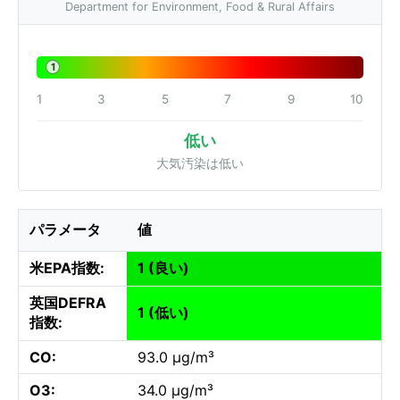
Department for Environment, Food & Rural Affairs
1
1
3
5
7
9
10
低い
大気汚染は低い
パラメータ
値
米EPA指数:
1 (良い)
英国DEFRA
1 (低い)
指数:
CO:
93.0 µg/m³
O3:
34.0 µg/m³