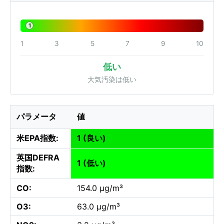
1
1
3
5
7
9
10
低い
大気汚染は低い
パラメータ
値
米EPA指数:
1 (良い)
英国DEFRA
1 (低い)
指数:
CO:
154.0 µg/m³
O3:
63.0 µg/m³