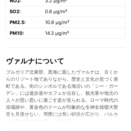
NO2:
3.2 µg/m³
SO2:
0.6 µg/m³
PM2.5:
10.8 µg/m³
PM10:
14.3 µg/m³
ヴァルナについて
ブルガリア北東部、黒海に面したヴァルナは、古くか
らのリゾート地でありながら、歴史と文化が息づく港
町である。街のシンボルである海沿いの「シー・ガー
デン」には遊歩道やカフェが点在し、観光客や地元の
人々が思い思いに過ごす姿が見られる。ローマ時代の
浴場跡や、黄金色のドームが印象的な生神女就寝大聖
堂も見逃せない。周囲には長い砂浜が広がり、バルカ
ン山脈の緑が街を優しく包み込む。