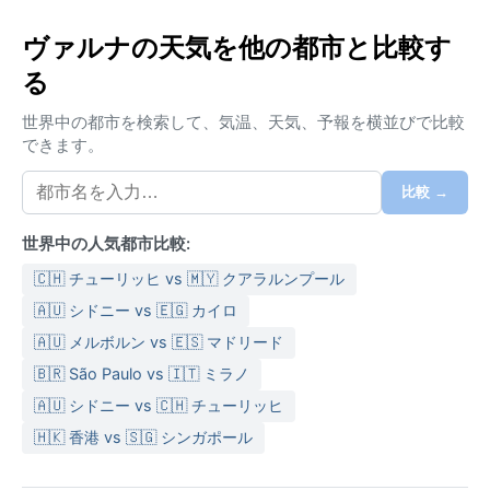
気候区分は冷たいステップ気候（BSk）に属し、夏は高
温で乾燥する。7月の平均気温は25度前後まで上がり、
ヴァルナの天気を他の都市と比較す
日照時間も長い。冬は冷え込み、1月の平均気温は0度
る
近くまで下がるが、降雪は多くない。年間を通じて降
水量は少なく、湿度も低め。夏は軽い綿素材の服に日
世界中の都市を検索して、気温、天気、予報を横並びで比較
焼け止め、冬は防寒着と薄手のセーターが重宝する。
できます。
春と秋は過ごしやすく、気温差が大きいので羽織りも
のがあると便利だ。
比較 →
最も快適な時期は5月から9月。海水浴には7～8月が適
世界中の人気都市比較:
するが、観光には観光客がやや落ち着く6月や9月もお
すすめだ。特筆すべき気象現象として、冬には黒海か
🇨🇭 チューリッヒ vs 🇲🇾 クアラルンプール
らの湿った空気が冷気とぶつかり、海岸沿いで霧が発
🇦🇺 シドニー vs 🇪🇬 カイロ
生することがある。また、まれにシベリアからの寒気
🇦🇺 メルボルン vs 🇪🇸 マドリード
が流れ込み、数日間氷点下が続くこともあるが、ハリ
🇧🇷 São Paulo vs 🇮🇹 ミラノ
ケーンのような激しい嵐はほとんどない。穏やかで乾
いた気候が、この港町の魅力をさらに引き立ててい
🇦🇺 シドニー vs 🇨🇭 チューリッヒ
る。
🇭🇰 香港 vs 🇸🇬 シンガポール