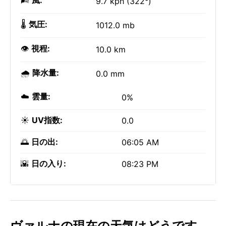
🌬️
風:
9.7 kph (322°)
🌡️
気圧:
1012.0 mb
👁️
視程:
10.0 km
🌧️
降水量:
0.0 mm
☁️
雲量:
0%
☀️
UV指数:
0.0
🌅
日の出:
06:05 AM
🌇
日の入り:
08:23 PM
ヴァルナの現在の天気はどうです