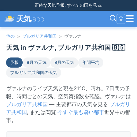
正確な天気予報
.
すべての国を見る
.
☰
天気.
app
🌐
他の
ブルガリア共和国
ヴァルナ
>
>
天気 in ヴァルナ, ブルガリア共和国 🇧🇬
予報
8月の天気
9月の天気
年間平均
ブルガリア共和国の天気
ヴァルナのライブ天気と現在21°C、晴れ。7日間の予
報、時間ごとの天気、空気質指数を確認。ヴァルナは
ブルガリア共和国
— 主要都市の天気を見る
ブルガリ
ア共和国
, または閲覧
今すぐ最も暑い都市
世界中の都
市。