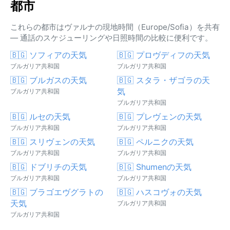
都市
これらの都市はヴァルナの現地時間（Europe/Sofia）を共有
— 通話のスケジューリングや日照時間の比較に便利です。
🇧🇬 ソフィアの天気
🇧🇬 プロヴディフの天気
ブルガリア共和国
ブルガリア共和国
🇧🇬 ブルガスの天気
🇧🇬 スタラ・ザゴラの天
気
ブルガリア共和国
ブルガリア共和国
🇧🇬 ルセの天気
🇧🇬 プレヴェンの天気
ブルガリア共和国
ブルガリア共和国
🇧🇬 スリヴェンの天気
🇧🇬 ペルニクの天気
ブルガリア共和国
ブルガリア共和国
🇧🇬 ドブリチの天気
🇧🇬 Shumenの天気
ブルガリア共和国
ブルガリア共和国
🇧🇬 ブラゴエヴグラトの
🇧🇬 ハスコヴォの天気
天気
ブルガリア共和国
ブルガリア共和国