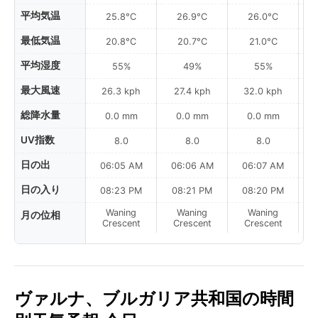
平均気温
25.8°C
26.9°C
26.0°C
最低気温
20.8°C
20.7°C
21.0°C
平均湿度
55%
49%
55%
最大風速
26.3 kph
27.4 kph
32.0 kph
総降水量
0.0 mm
0.0 mm
0.0 mm
UV指数
8.0
8.0
8.0
日の出
06:05 AM
06:06 AM
06:07 AM
0
日の入り
08:23 PM
08:21 PM
08:20 PM
Waning
Waning
Waning
月の位相
N
Crescent
Crescent
Crescent
ヴァルナ、ブルガリア共和国の時間