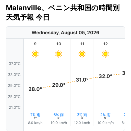
Malanville、ベニン共和国の時間別
天気予報 今日
Wednesday, August 05, 2026
9
10
11
12
1
37.0°C
34.
33.0°C
32.0°
31.0°
29.0°
29.0°C
28.0°
25.0°C
21.0°C
7% 雨
6% 雨
3% 雨
2% 雨
2%
↑
↑
↑
↑
8.0 km/h
10.0 km/h
12.0 km/h
10.0 km/h
8.0 k