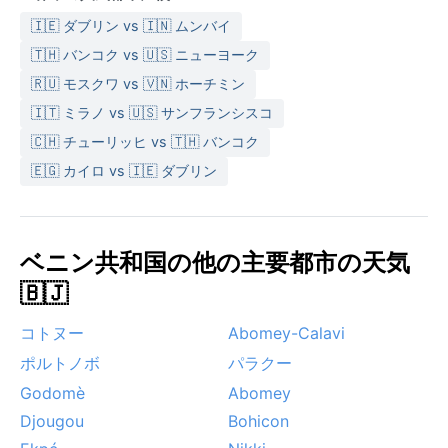
🇮🇪 ダブリン vs 🇮🇳 ムンバイ
🇹🇭 バンコク vs 🇺🇸 ニューヨーク
🇷🇺 モスクワ vs 🇻🇳 ホーチミン
🇮🇹 ミラノ vs 🇺🇸 サンフランシスコ
🇨🇭 チューリッヒ vs 🇹🇭 バンコク
🇪🇬 カイロ vs 🇮🇪 ダブリン
ベニン共和国の他の主要都市の天気
🇧🇯
コトヌー
Abomey-Calavi
ポルトノボ
パラクー
Godomè
Abomey
Djougou
Bohicon