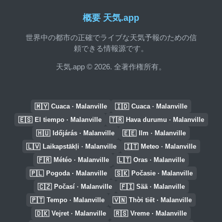
概要 天気.app
世界中の都市の正確でライブな天気予報のための信
頼できる情報源です。
天気.app © 2026. 全著作権所有。
🇲🇾
🇮🇩
Cuaca · Malanville
Cuaca · Malanville
🇪🇸
🇹🇷
El tiempo · Malanville
Hava durumu · Malanville
🇭🇺
🇪🇪
Időjárás · Malanville
Ilm · Malanville
🇱🇻
🇮🇹
Laikapstākļi · Malanville
Meteo · Malanville
🇫🇷
🇱🇹
Météo · Malanville
Oras · Malanville
🇵🇱
🇸🇰
Pogoda · Malanville
Počasie · Malanville
🇨🇿
🇫🇮
Počasí · Malanville
Sää · Malanville
🇵🇹
🇻🇳
Tempo · Malanville
Thời tiết · Malanville
🇩🇰
🇷🇸
Vejret · Malanville
Vreme · Malanville