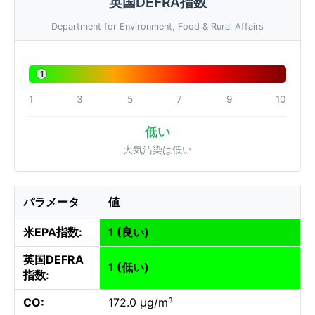
英国DEFRA指数
Department for Environment, Food & Rural Affairs
1
1
3
5
7
9
10
低い
大気汚染は低い
パラメータ
値
米EPA指数:
1 (良い)
英国DEFRA
1 (低い)
指数:
CO:
172.0 µg/m³