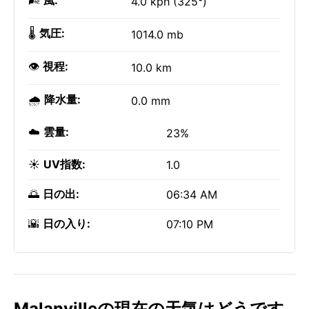
🌬️
風:
4.0 kph (325°)
🌡️
気圧:
1014.0 mb
👁️
視程:
10.0 km
🌧️
降水量:
0.0 mm
☁️
雲量:
23%
☀️
UV指数:
1.0
🌅
日の出:
06:34 AM
🌇
日の入り:
07:10 PM
Malanvilleの現在の天気はどうです