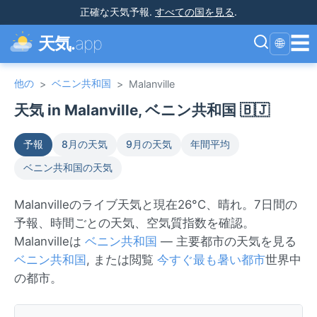
正確な天気予報
.
すべての国を見る
.
☰
天気.
app
🌐
他の
ベニン共和国
>
>
Malanville
天気 in Malanville, ベニン共和国 🇧🇯
予報
8月の天気
9月の天気
年間平均
ベニン共和国の天気
Malanvilleのライブ天気と現在26°C、晴れ。7日間の
予報、時間ごとの天気、空気質指数を確認。
Malanvilleは
ベニン共和国
— 主要都市の天気を見る
ベニン共和国
, または閲覧
今すぐ最も暑い都市
世界中
の都市。