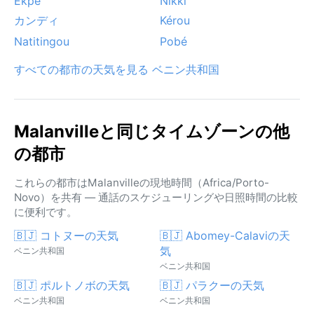
Ekpé
Nikki
カンディ
Kérou
Natitingou
Pobé
すべての都市の天気を見る ベニン共和国
Malanvilleと同じタイムゾーンの他
の都市
これらの都市はMalanvilleの現地時間（Africa/Porto-
Novo）を共有 — 通話のスケジューリングや日照時間の比較
に便利です。
🇧🇯 コトヌーの天気
🇧🇯 Abomey-Calaviの天
気
ベニン共和国
ベニン共和国
🇧🇯 ポルトノボの天気
🇧🇯 パラクーの天気
ベニン共和国
ベニン共和国