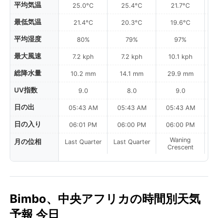
平均気温
25.0°C
25.4°C
21.7°C
最低気温
21.4°C
20.3°C
19.6°C
平均湿度
80%
79%
97%
最大風速
7.2 kph
7.2 kph
10.1 kph
総降水量
10.2 mm
14.1 mm
29.9 mm
UV指数
9.0
8.0
9.0
日の出
05:43 AM
05:43 AM
05:43 AM
0
日の入り
06:01 PM
06:00 PM
06:00 PM
Waning
月の位相
Last Quarter
Last Quarter
Crescent
Bimbo、中央アフリカの時間別天気
予報 今日