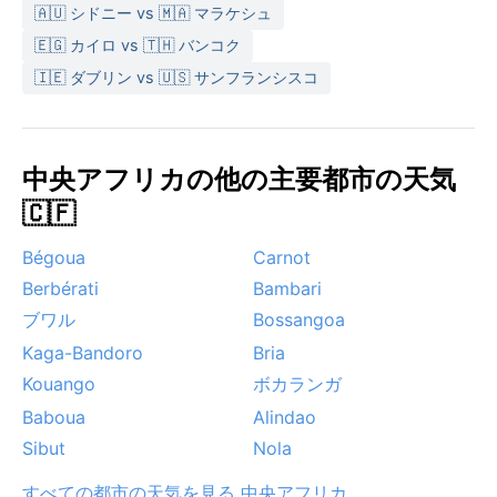
🇦🇺 シドニー vs 🇲🇦 マラケシュ
🇪🇬 カイロ vs 🇹🇭 バンコク
🇮🇪 ダブリン vs 🇺🇸 サンフランシスコ
中央アフリカの他の主要都市の天気
🇨🇫
Bégoua
Carnot
Berbérati
Bambari
ブワル
Bossangoa
Kaga-Bandoro
Bria
Kouango
ボカランガ
Baboua
Alindao
Sibut
Nola
すべての都市の天気を見る 中央アフリカ