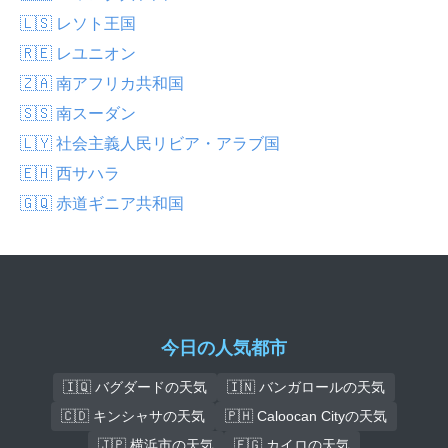
🇱🇸 レソト王国
🇷🇪 レユニオン
🇿🇦 南アフリカ共和国
🇸🇸 南スーダン
🇱🇾 社会主義人民リビア・アラブ国
🇪🇭 西サハラ
🇬🇶 赤道ギニア共和国
今日の人気都市
🇮🇶 バグダードの天気
🇮🇳 バンガロールの天気
🇨🇩 キンシャサの天気
🇵🇭 Caloocan Cityの天気
🇯🇵 横浜市の天気
🇪🇬 カイロの天気