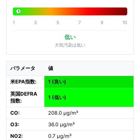
1
1
3
5
7
9
10
低い
大気汚染は低い
パラメータ
値
米EPA指数:
1 (良い)
英国DEFRA
1 (低い)
指数:
CO:
208.0 µg/m³
O3:
36.0 µg/m³
NO2:
0.7 µg/m³