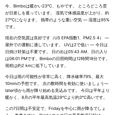
今、Bimboは暖かい23°C、もやです。 ところどころ雲
が日差しを遮っています。 湿気で体感温度が上がり、約
27°Cになります。 熱帯のような重い空気 — 湿度は95%
です。
現在の空気質は良好です（US EPA指数1、PM2.5 4） —
屋外での運動に適しています。 UVは2で低い — 今日は
日焼け対策は不要です。 日の出は05:43 AM、日の入り
は06:01 PMです。Bimboの日照時間は12時間18分です。
視程は約2 kmに低下しています。
今日は雨の可能性が非常に高く、降水確率79%、最大
10mmの予想です。 次の数時間を有効に使いましょう—
later頃から雨が降り始める見込みです。 今日は平年より
暖かく、8月の平年最高気温29°Cより約3°C高いです。
この7日間は不安定で、Fridayを中心に雨が降るでしょ