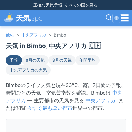
正確な天気予報
.
すべての国を見る
.
☰
天気.
app
🌐
他の
中央アフリカ
>
>
Bimbo
天気 in Bimbo, 中央アフリカ 🇨🇫
予報
8月の天気
9月の天気
年間平均
中央アフリカの天気
Bimboのライブ天気と現在23°C、霧。7日間の予報、
時間ごとの天気、空気質指数を確認。Bimboは
中央
アフリカ
— 主要都市の天気を見る
中央アフリカ
, ま
たは閲覧
今すぐ最も暑い都市
世界中の都市。