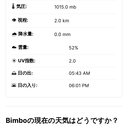
🌡️
気圧:
1015.0 mb
👁️
視程:
2.0 km
🌧️
降水量:
0.0 mm
☁️
雲量:
52%
☀️
UV指数:
2.0
🌅
日の出:
05:43 AM
🌇
日の入り:
06:01 PM
Bimboの現在の天気はどうですか？