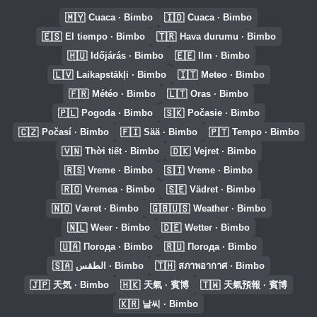
🇲🇾
🇮🇩
Cuaca · Bimbo
Cuaca · Bimbo
🇪🇸
🇹🇷
El tiempo · Bimbo
Hava durumu · Bimbo
🇭🇺
🇪🇪
Időjárás · Bimbo
Ilm · Bimbo
🇱🇻
🇮🇹
Laikapstākļi · Bimbo
Meteo · Bimbo
🇫🇷
🇱🇹
Météo · Bimbo
Oras · Bimbo
🇵🇱
🇸🇰
Pogoda · Bimbo
Počasie · Bimbo
🇨🇿
🇫🇮
🇵🇹
Počasí · Bimbo
Sää · Bimbo
Tempo · Bimbo
🇻🇳
🇩🇰
Thời tiết · Bimbo
Vejret · Bimbo
🇷🇸
🇸🇮
Vreme · Bimbo
Vreme · Bimbo
🇷🇴
🇸🇪
Vremea · Bimbo
Vädret · Bimbo
🇳🇴
🇬🇧🇺🇸
Været · Bimbo
Weather · Bimbo
🇳🇱
🇩🇪
Weer · Bimbo
Wetter · Bimbo
🇺🇦
🇷🇺
Погода · Bimbo
Погода · Bimbo
🇸🇦
🇹🇭
الطقس · Bimbo
สภาพอากาศ · Bimbo
🇯🇵
🇭🇰
🇹🇼
天気 · Bimbo
天氣 · 賓博
天氣預報 · 賓博
🇰🇷
날씨 · Bimbo