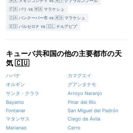
🇲🇽 メキシコシティ vs 🇲🇾 クアラルンプール
ごしやすい。ただし年によっては冬に北風が吹き込
🇫🇷 パリ vs 🇲🇦 マラケシュ
み、夜間が20度を下回ることもある。一方、6月から11
月はハリケーンシーズンに当たり、特に8月から10月は
🇨🇦 バンクーバー市 vs 🇲🇦 マラケシュ
発達した熱帯低気圧が接近するリスクが高まる。サン
🇪🇸 バルセロナ vs 🇮🇱 テルアビブ
ティアゴは山がちな地形のため、局地的な豪雨や鉄砲
水にも注意が必要だ。アフリカ大陸からのサハラ砂塵
が舞うこともあり、霞んだ空を見上げる日もあるが、
キューバ共和国の他の主要都市の天
それが夕焼けをいっそう神秘的に彩る。
気 🇨🇺
ハバナ
カマグエイ
オルギン
グアンタナモ
サンタ・クララ
Arroyo Naranjo
Bayamo
Pinar del Río
Fontanar
San Miguel del Padrón
マタンサス
Ciego de Ávila
Marianao
Cerro