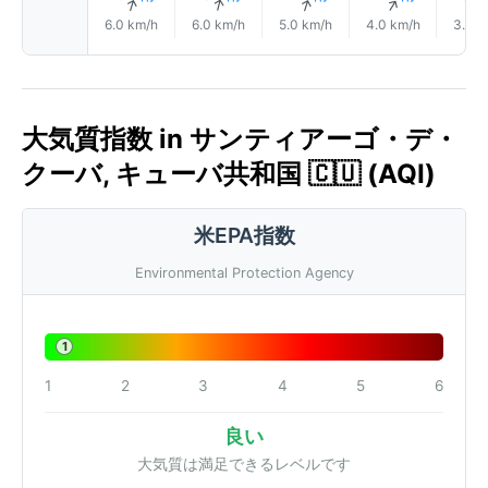
↑
↑
↑
↑
6.0 km/h
6.0 km/h
5.0 km/h
4.0 km/h
3.0 k
大気質指数 in サンティアーゴ・デ・
クーバ, キューバ共和国 🇨🇺 (AQI)
米EPA指数
Environmental Protection Agency
1
1
2
3
4
5
6
良い
大気質は満足できるレベルです