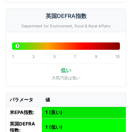
英国DEFRA指数
Department for Environment, Food & Rural Affairs
1
1
3
5
7
9
10
低い
大気汚染は低い
パラメータ
値
米EPA指数:
1 (良い)
英国DEFRA
1 (低い)
指数: