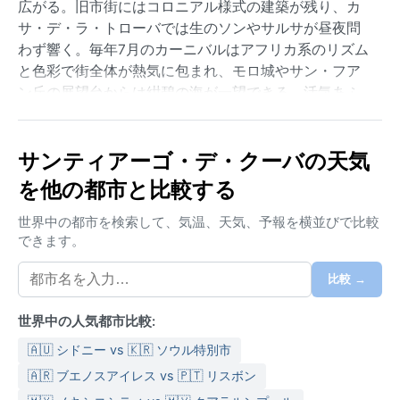
広がる。旧市街にはコロニアル様式の建築が残り、カ
サ・デ・ラ・トローバでは生のソンやサルサが昼夜問
わず響く。毎年7月のカーニバルはアフリカ系のリズム
と色彩で街全体が熱気に包まれ、モロ城やサン・フア
ン丘の展望台からは紺碧の海が一望できる。活気あふ
れる市場とフレンドリーな人々の笑顔が、この街の魅
力をさらに引き立てている。
サンティアーゴ・デ・クーバの天気
気候区分はケッペンのAw（熱帯サバナ気候）に属し、
を他の都市と比較する
明確な雨季と乾季がある。5月から10月の雨季は高温多
湿で、気温は30度前後、湿度は80％を超える日が続
世界中の都市を検索して、気温、天気、予報を横並びで比較
く。午後に激しいスコールが発生しやすく、舗道が一
できます。
瞬で川のようになることも。11月から4月の乾季は日照
に恵まれ、湿度もやや下がるが、それでも日中は25度
比較 →
前後と暖かい。年間を通じて常夏の装いで構わない
が、雨季には速乾性のある軽装と折りたたみ傘が必
世界中の人気都市比較:
須。冷房の効いた室内との温度差に備え、薄手の羽織
🇦🇺 シドニー vs 🇰🇷 ソウル特別市
りもあると便利だ。
🇦🇷 ブエノスアイレス vs 🇵🇹 リスボン
ベストシーズンは乾季の12月から4月で、晴天が多く過