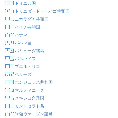
🇩🇲 ドミニカ国
🇹🇹 トリニダード・トバゴ共和国
🇳🇮 ニカラグア共和国
🇭🇹 ハイチ共和国
🇵🇦 パナマ
🇧🇸 バハマ国
🇧🇲 バミューダ諸島
🇧🇧 バルバドス
🇵🇷 プエルトリコ
🇧🇿 ベリーズ
🇭🇳 ホンジュラス共和国
🇲🇶 マルティニーク
🇲🇽 メキシコ合衆国
🇲🇸 モントセラト島
🇻🇮 米領ヴァージン諸島