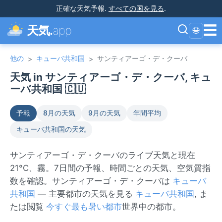
正確な天気予報
.
すべての国を見る
.
☰
天気.
app
🌐
他の
キューバ共和国
サンティアーゴ・デ・クーバ
>
>
天気 in サンティアーゴ・デ・クーバ, キュ
ーバ共和国 🇨🇺
予報
8月の天気
9月の天気
年間平均
キューバ共和国の天気
サンティアーゴ・デ・クーバのライブ天気と現在
21°C、霧。7日間の予報、時間ごとの天気、空気質指
数を確認。サンティアーゴ・デ・クーバは
キューバ
共和国
— 主要都市の天気を見る
キューバ共和国
, ま
たは閲覧
今すぐ最も暑い都市
世界中の都市。