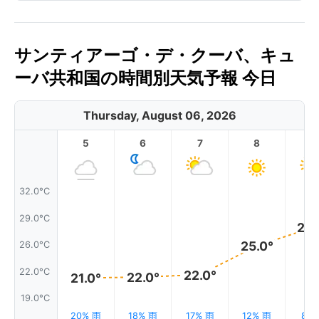
サンティアーゴ・デ・クーバ、キュ
ーバ共和国の時間別天気予報 今日
Thursday, August 06, 2026
5
6
7
8
9
32.0°C
29.0°C
28.
25.0°
26.0°C
22.0°C
22.0°
22.0°
21.0°
19.0°C
20% 雨
18% 雨
17% 雨
12% 雨
8%