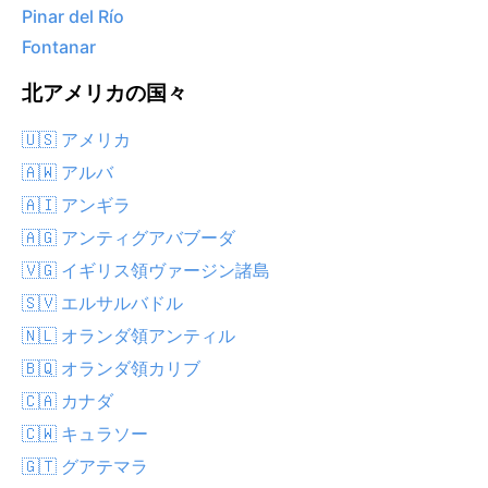
Pinar del Río
Fontanar
北アメリカの国々
🇺🇸 アメリカ
🇦🇼 アルバ
🇦🇮 アンギラ
🇦🇬 アンティグアバブーダ
🇻🇬 イギリス領ヴァージン諸島
🇸🇻 エルサルバドル
🇳🇱 オランダ領アンティル
🇧🇶 オランダ領カリブ
🇨🇦 カナダ
🇨🇼 キュラソー
🇬🇹 グアテマラ