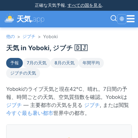
正確な天気予報
.
すべての国を見る
.
☰
天気.
app
🌐
他の
ジブチ
>
>
Yoboki
天気 in Yoboki, ジブチ 🇩🇯
予報
7月の天気
8月の天気
年間平均
ジブチの天気
Yobokiのライブ天気と現在42°C、晴れ。7日間の予
報、時間ごとの天気、空気質指数を確認。Yobokiは
ジブチ
— 主要都市の天気を見る
ジブチ
, または閲覧
今すぐ最も暑い都市
世界中の都市。