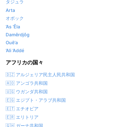
タジュラ
Arta
オボック
‘As ‘Êla
Damêrdjôg
Ouê‘a
‘Ali ‘Addé
アフリカの国々
🇩🇿 アルジェリア民主人民共和国
🇦🇴 アンゴラ共和国
🇺🇬 ウガンダ共和国
🇪🇬 エジプト・アラブ共和国
🇪🇹 エチオピア
🇪🇷 エリトリア
🇬🇭 ガーナ共和国