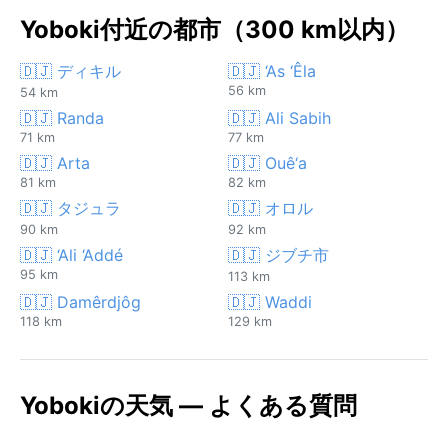
Yoboki付近の都市（300 km以内）
🇩🇯 ディキル
🇩🇯 ‘As ‘Êla
56 km
54 km
🇩🇯 Randa
🇩🇯 Ali Sabih
71 km
77 km
🇩🇯 Arta
🇩🇯 Ouê‘a
81 km
82 km
🇩🇯 タジュラ
🇩🇯 オロル
90 km
92 km
🇩🇯 ‘Ali ‘Addé
🇩🇯 ジブチ市
95 km
113 km
🇩🇯 Damêrdjôg
🇩🇯 Waddi
118 km
129 km
Yobokiの天気 — よくある質問