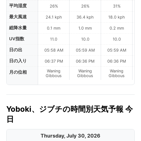
平均湿度
26%
26%
31%
最大風速
24.1 kph
36.4 kph
18.0 kph
総降水量
0.1 mm
1.0 mm
0.2 mm
UV指数
11.0
10.0
10.0
日の出
05:58 AM
05:59 AM
05:59 AM
0
日の入り
06:37 PM
06:36 PM
06:36 PM
Waning
Waning
Waning
月の位相
Gibbous
Gibbous
Gibbous
Yoboki、ジブチの時間別天気予報 今
日
Thursday, July 30, 2026