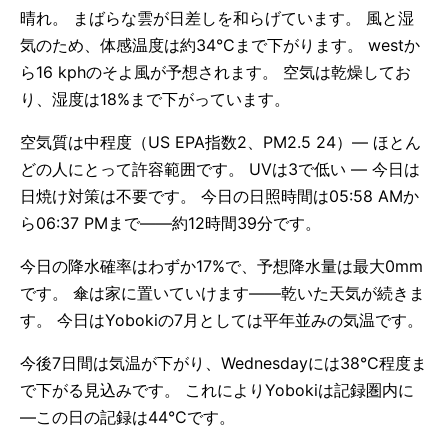
晴れ。 まばらな雲が日差しを和らげています。 風と湿
気のため、体感温度は約34°Cまで下がります。 westか
ら16 kphのそよ風が予想されます。 空気は乾燥してお
り、湿度は18%まで下がっています。
空気質は中程度（US EPA指数2、PM2.5 24）— ほとん
どの人にとって許容範囲です。 UVは3で低い — 今日は
日焼け対策は不要です。 今日の日照時間は05:58 AMか
ら06:37 PMまで——約12時間39分です。
今日の降水確率はわずか17%で、予想降水量は最大0mm
です。 傘は家に置いていけます——乾いた天気が続きま
す。 今日はYobokiの7月としては平年並みの気温です。
今後7日間は気温が下がり、Wednesdayには38°C程度ま
で下がる見込みです。 これによりYobokiは記録圏内に
—この日の記録は44°Cです。