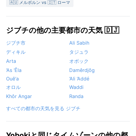
🇦🇺 メルボルン vs 🇮🇹 ローマ
ジブチの他の主要都市の天気 🇩🇯
ジブチ市
Ali Sabih
ディキル
タジュラ
Arta
オボック
‘As ‘Êla
Damêrdjôg
Ouê‘a
‘Ali ‘Addé
オロル
Waddi
Khôr Angar
Randa
すべての都市の天気を見る ジブチ
Yobokiと同じタイムゾーンの他の都