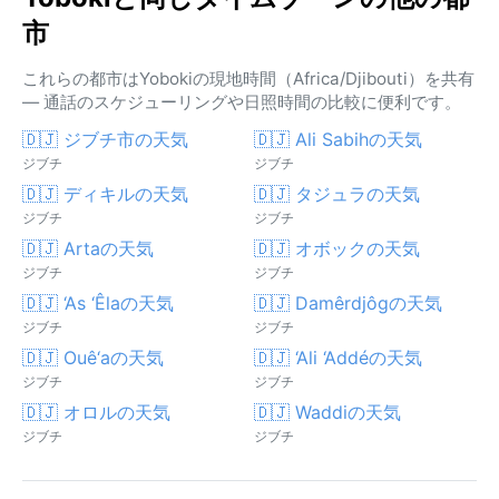
市
これらの都市はYobokiの現地時間（Africa/Djibouti）を共有
— 通話のスケジューリングや日照時間の比較に便利です。
🇩🇯 ジブチ市の天気
🇩🇯 Ali Sabihの天気
ジブチ
ジブチ
🇩🇯 ディキルの天気
🇩🇯 タジュラの天気
ジブチ
ジブチ
🇩🇯 Artaの天気
🇩🇯 オボックの天気
ジブチ
ジブチ
🇩🇯 ‘As ‘Êlaの天気
🇩🇯 Damêrdjôgの天気
ジブチ
ジブチ
🇩🇯 Ouê‘aの天気
🇩🇯 ‘Ali ‘Addéの天気
ジブチ
ジブチ
🇩🇯 オロルの天気
🇩🇯 Waddiの天気
ジブチ
ジブチ