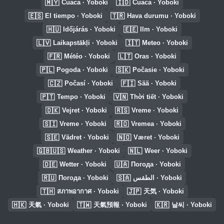
🇲🇾
🇮🇩
Cuaca · Yoboki
Cuaca · Yoboki
🇪🇸
🇹🇷
El tiempo · Yoboki
Hava durumu · Yoboki
🇭🇺
🇪🇪
Időjárás · Yoboki
Ilm · Yoboki
🇱🇻
🇮🇹
Laikapstākļi · Yoboki
Meteo · Yoboki
🇫🇷
🇱🇹
Météo · Yoboki
Oras · Yoboki
🇵🇱
🇸🇰
Pogoda · Yoboki
Počasie · Yoboki
🇨🇿
🇫🇮
Počasí · Yoboki
Sää · Yoboki
🇵🇹
🇻🇳
Tempo · Yoboki
Thời tiết · Yoboki
🇩🇰
🇷🇸
Vejret · Yoboki
Vreme · Yoboki
🇸🇮
🇷🇴
Vreme · Yoboki
Vremea · Yoboki
🇸🇪
🇳🇴
Vädret · Yoboki
Været · Yoboki
🇬🇧🇺🇸
🇳🇱
Weather · Yoboki
Weer · Yoboki
🇩🇪
🇺🇦
Wetter · Yoboki
Погода · Yoboki
🇷🇺
🇸🇦
Погода · Yoboki
الطقس · Yoboki
🇹🇭
🇯🇵
สภาพอากาศ · Yoboki
天気 · Yoboki
🇭🇰
🇹🇼
🇰🇷
天氣 · Yoboki
天氣預報 · Yoboki
날씨 · Yoboki