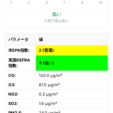
1
3
5
7
9
10
低い
大気汚染は低い
パラメータ
値
米EPA指数:
2 (普通)
英国DEFRA
3 (低い)
指数:
CO:
120.0 µg/m³
O3:
87.0 µg/m³
NO2:
0.3 µg/m³
SO2:
1.6 µg/m³
PM2.5:
24.0 µg/m³