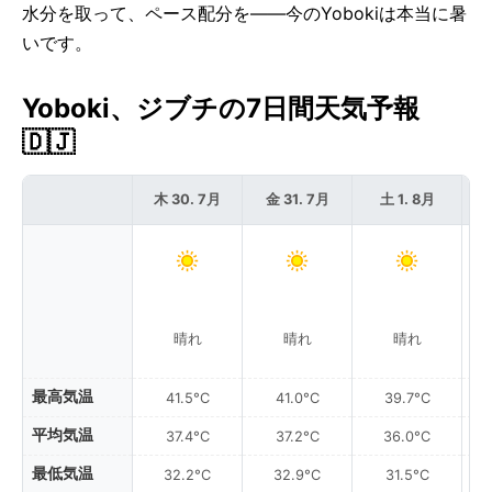
水分を取って、ペース配分を——今のYobokiは本当に暑
いです。
Yoboki、ジブチの7日間天気予報
🇩🇯
木 30. 7月
金 31. 7月
土 1. 8月
晴れ
晴れ
晴れ
最高気温
41.5°C
41.0°C
39.7°C
平均気温
37.4°C
37.2°C
36.0°C
最低気温
32.2°C
32.9°C
31.5°C