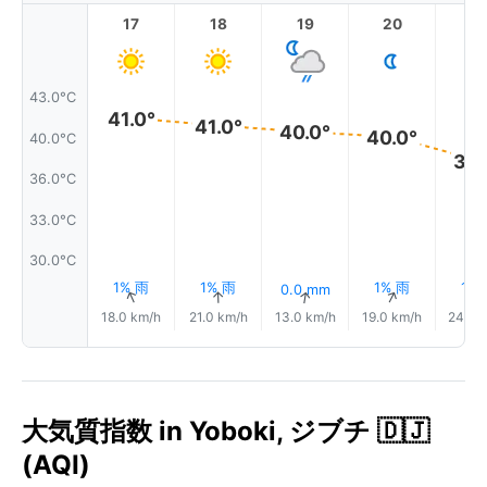
17
18
19
20
2
43.0°C
41.0°
41.0°
40.0°
40.0°
40.0°C
38.
36.0°C
33.0°C
30.0°C
1% 雨
1% 雨
1% 雨
1%
0.0 mm
↑
↑
↑
↑
18.0 km/h
21.0 km/h
13.0 km/h
19.0 km/h
24.0 
大気質指数 in Yoboki, ジブチ 🇩🇯
(AQI)