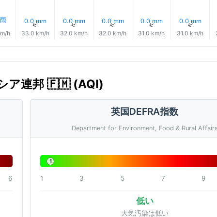
 雨
0.0 mm
0.0 mm
0.0 mm
0.0 mm
0.0 mm
↑
↑
↑
↑
↑
↑
km/h
33.0 km/h
32.0 km/h
32.0 km/h
31.0 km/h
31.0 km/h
シア連邦 🇫🇲 (AQI)
英国DEFRA指数
Department for Environment, Food & Rural Affair
1
6
1
3
5
7
9
低い
大気汚染は低い