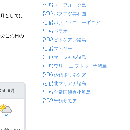
🇳🇫 ノーフォーク島
🇻🇺 バヌアツ共和国
8月としては
🇵🇬 パプア・ニューギニア
🇵🇼 パラオ
eのこの日の
🇵🇳 ピトケアン諸島
🇫🇯 フィジー
🇲🇭 マーシャル諸島
🇼🇫 ワリー エ フトゥーナ諸島
🇵🇫 仏領ポリネシア
🇲🇵 北マリアナ諸島
 6. 8月
金 7. 8月
🇺🇲 合衆国領有小離島
🇦🇸 米領サモア