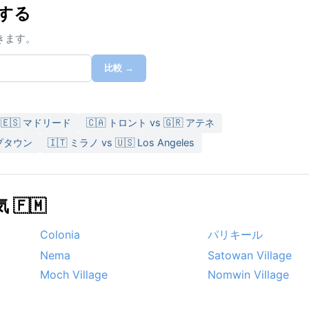
較する
きます。
比較 →
 🇪🇸 マドリード
🇨🇦 トロント vs 🇬🇷 アテネ
ケープタウン
🇮🇹 ミラノ vs 🇺🇸 Los Angeles
🇫🇲
Colonia
パリキール
Nema
Satowan Village
Moch Village
Nomwin Village