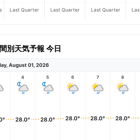
s
Last Quarter
Last Quarter
Last Quarter
Las
の時間別天気予報 今日
day, August 01, 2026
4
5
6
7
8
28.0°
28.0°
28.0°
0°
28.0°
28.0°