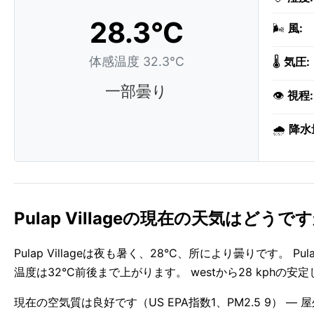
28.3°C
🌬️
風:
体感温度 32.3°C
🌡️
気圧:
一部曇り
👁️
視程:
🌧️
降水
Pulap Villageの現在の天気はどうで
Pulap Villageは夜も暑く、28°C、所により曇りです。 
温度は32°C前後まで上がります。 westから28 kphの
現在の空気質は良好です（US EPA指数1、PM2.5 9） — 