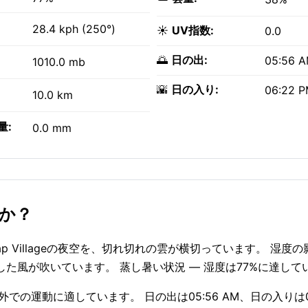
28.4 kph (250°)
☀️
UV指数:
0.0
🌅
日の出:
05:56 
1010.0 mb
🌇
日の入り:
06:22 
10.0 km
量:
0.0 mm
すか？
Pulap Villageの夜空を、切れ切れの雲が横切っています。 湿度
安定した風が吹いています。 蒸し暑い状況 — 湿度は77%に達し
屋外での運動に適しています。 日の出は05:56 AM、日の入りは06