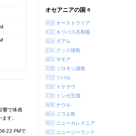
オセアニアの国々
🇦🇺 オーストラリア
AM
🇰🇮 キリバス共和国
PM
🇬🇺 グアム
🇨🇰 クック諸島
🇼🇸 サモア
🇸🇧 ソロモン諸島
🇹🇻 ツバル
🇹🇰 トケラウ
🇹🇴 トンガ王国
🇳🇷 ナウル
の影響で体感
🇳🇺 ニウエ島
ています。
🇳🇨 ニューカレドニア
:22 PMで
🇳🇿 ニュージーランド