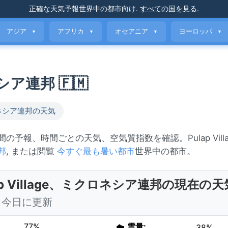
正確な天気予報
世界中の都市向け
.
すべての国を見る
.
アジア
アフリカ
オセアニア
ヨーロッパ
▼
▼
▼
▼
ネシア連邦 🇫🇲
ネシア連邦の天気
7日間の予報、時間ごとの天気、空気質指数を確認。Pulap Vill
邦
, または閲覧
今すぐ最も暑い都市
世界中の都市。
ap Village、ミクロネシア連邦の現在の天
0 今日に更新
77%
☁️
雲量:
38%