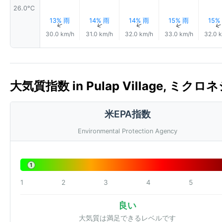
26.0°C
13% 雨
14% 雨
14% 雨
15% 雨
15%
↑
↑
↑
↑
30.0 km/h
31.0 km/h
32.0 km/h
33.0 km/h
32.0 
大気質指数 in Pulap Village, ミクロネ
米EPA指数
Environmental Protection Agency
1
1
2
3
4
5
良い
大気質は満足できるレベルです