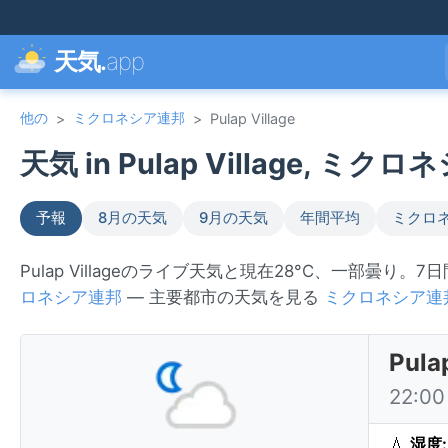
天気.
app
他の
ミクロネシア連邦
>
>
Pulap Village
天気 in Pulap Village, ミクロ
予報
8月の天気
9月の天気
年間平均
ミクロ
Pulap Villageのライブ天気と現在28°C、一部曇り。
ロネシア連邦
— 主要都市の天気を見る
ミクロネシア連
Pul
22:0
💧
湿度: