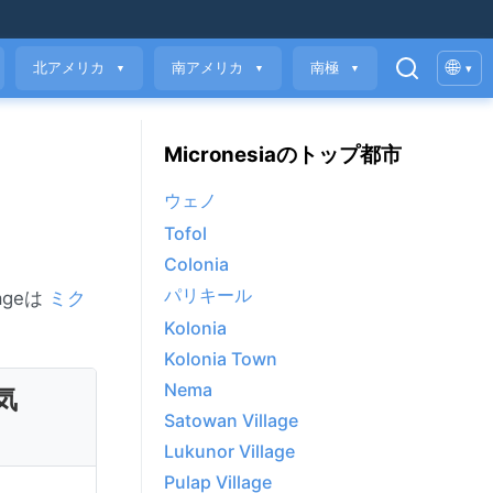
🌐
北アメリカ
南アメリカ
南極
▾
▼
▼
▼
Micronesiaのトップ都市
ウェノ
Tofol
Colonia
パリキール
ageは
ミク
Kolonia
Kolonia Town
Nema
気
Satowan Village
Lukunor Village
Pulap Village