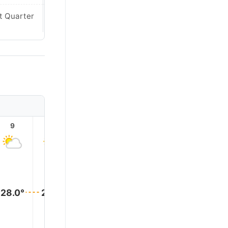
Waning
t Quarter
Crescent
9
10
11
12
13
14
28.0°
28.0°
28.0°
28.0°
28.0°
28.0°