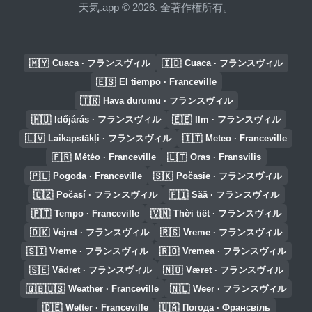
天気.app © 2026. 全著作権所有。
🇲🇾
🇮🇩
Cuaca · フランスヴィル
Cuaca · フランスヴィル
🇪🇸
El tiempo · Franceville
🇹🇷
Hava durumu · フランスヴィル
🇭🇺
🇪🇪
Időjárás · フランスヴィル
Ilm · フランスヴィル
🇱🇻
🇮🇹
Laikapstākļi · フランスヴィル
Meteo · Franceville
🇫🇷
🇱🇹
Météo · Franceville
Oras · Fransvilis
🇵🇱
🇸🇰
Pogoda · Franceville
Počasie · フランスヴィル
🇨🇿
🇫🇮
Počasí · フランスヴィル
Sää · フランスヴィル
🇵🇹
🇻🇳
Tempo · Franceville
Thời tiết · フランスヴィル
🇩🇰
🇷🇸
Vejret · フランスヴィル
Vreme · フランスヴィル
🇸🇮
🇷🇴
Vreme · フランスヴィル
Vremea · フランスヴィル
🇸🇪
🇳🇴
Vädret · フランスヴィル
Været · フランスヴィル
🇬🇧🇺🇸
🇳🇱
Weather · Franceville
Weer · フランスヴィル
🇩🇪
🇺🇦
Wetter · Franceville
Погода · Франсвіль