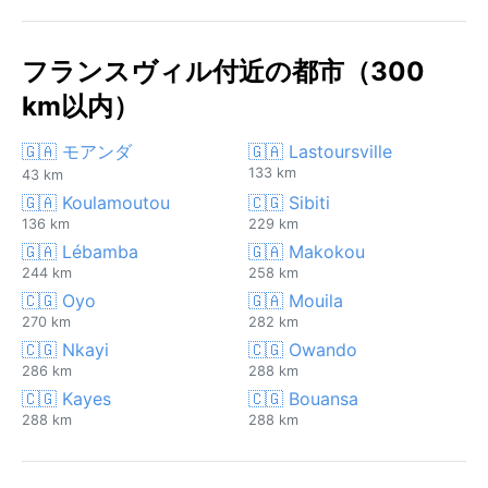
フランスヴィル付近の都市（300
km以内）
🇬🇦 モアンダ
🇬🇦 Lastoursville
133 km
43 km
🇬🇦 Koulamoutou
🇨🇬 Sibiti
136 km
229 km
🇬🇦 Lébamba
🇬🇦 Makokou
244 km
258 km
🇨🇬 Oyo
🇬🇦 Mouila
270 km
282 km
🇨🇬 Nkayi
🇨🇬 Owando
286 km
288 km
🇨🇬 Kayes
🇨🇬 Bouansa
288 km
288 km