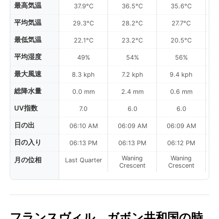
最高気温
37.9°C
36.5°C
35.6°C
平均気温
29.3°C
28.2°C
27.7°C
最低気温
22.1°C
23.2°C
20.5°C
平均湿度
49%
54%
56%
最大風速
8.3 kph
7.2 kph
9.4 kph
総降水量
0.0 mm
2.4 mm
0.6 mm
UV指数
7.0
6.0
6.0
日の出
06:10 AM
06:09 AM
06:09 AM
0
日の入り
06:13 PM
06:13 PM
06:12 PM
Waning
Waning
月の位相
Last Quarter
Crescent
Crescent
フランスヴィル、ガボン共和国の時