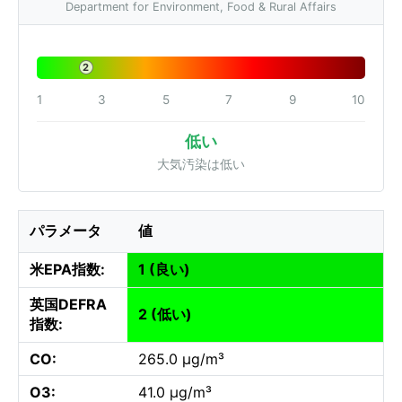
Department for Environment, Food & Rural Affairs
2
1
3
5
7
9
10
低い
大気汚染は低い
パラメータ
値
米EPA指数:
1 (良い)
英国DEFRA
2 (低い)
指数:
CO:
265.0 µg/m³
O3:
41.0 µg/m³