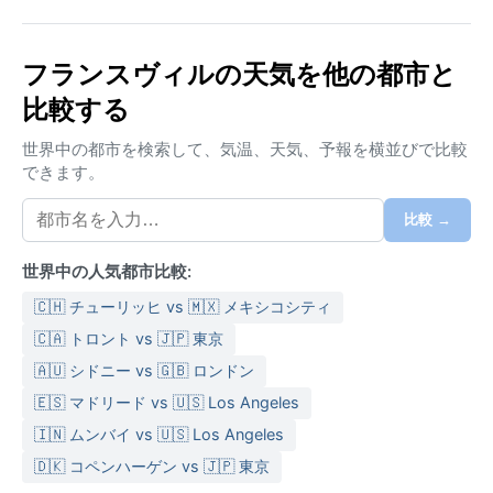
気候はケッペンのAw（熱帯サバナ気候）に分類され
る。年間を通じて高温多湿だが、雨季と乾季が明確に
分かれる。雨季（10月～5月頃）は激しいスコールが頻
フランスヴィルの天気を他の都市と
発し、湿度は常に高め。特に11月～1月と3月～4月は雨
比較する
量がピークに達する。一方、乾季（6月～9月）は比較
的過ごしやすく、日差しが強いものの湿度が下がる。
世界中の都市を検索して、気温、天気、予報を横並びで比較
服装は通気性の良い綿や麻の軽装が基本。雨季には折
できます。
りたたみ傘や防水のサンダルが必須で、虫除けも忘れ
ずに。
比較 →
旅行に最適なのは乾季の6月から8月。日照時間が長
世界中の人気都市比較:
く、アウトドア活動に適している。ただし、この時期
はハルマッタン（サハラ砂漠からの乾いた風）の影響
🇨🇭 チューリッヒ vs 🇲🇽 メキシコシティ
で、空がやや霞む日もある。雨季には激しい雷雨や河
🇨🇦 トロント vs 🇯🇵 東京
川の増水が起こるため、低地での行動には注意が必要
🇦🇺 シドニー vs 🇬🇧 ロンドン
だ。年間を通して高温だが、朝晩は意外に涼しいこと
🇪🇸 マドリード vs 🇺🇸 Los Angeles
も。フランスヴィルならではの気象現象として、雨季
の始まりと終わりに特有の「マンゴー・レイン」（果
🇮🇳 ムンバイ vs 🇺🇸 Los Angeles
実を落とすほどの驟雨）が地元で知られている。
🇩🇰 コペンハーゲン vs 🇯🇵 東京