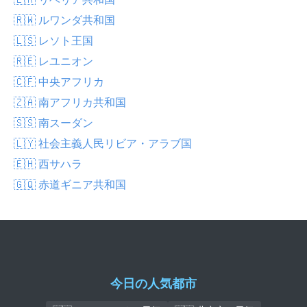
🇷🇼 ルワンダ共和国
🇱🇸 レソト王国
🇷🇪 レユニオン
🇨🇫 中央アフリカ
🇿🇦 南アフリカ共和国
🇸🇸 南スーダン
🇱🇾 社会主義人民リビア・アラブ国
🇪🇭 西サハラ
🇬🇶 赤道ギニア共和国
今日の人気都市