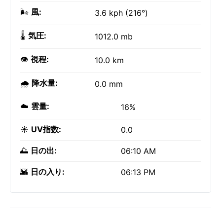
🌬️
風:
3.6 kph (216°)
🌡️
気圧:
1012.0 mb
👁️
視程:
10.0 km
🌧️
降水量:
0.0 mm
☁️
雲量:
16%
☀️
UV指数:
0.0
🌅
日の出:
06:10 AM
🌇
日の入り:
06:13 PM