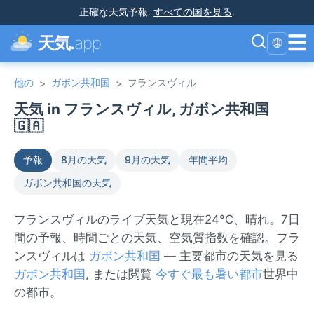
正確な天気予報
.
すべての国を見る
.
☰
天気.
app
🌐
他の
ガボン共和国
フランスヴィル
>
>
天気 in フランスヴィル, ガボン共和国
🇬🇦
予報
8月の天気
9月の天気
年間平均
ガボン共和国の天気
フランスヴィルのライブ天気と現在24°C、晴れ。7日
間の予報、時間ごとの天気、空気質指数を確認。フラ
ンスヴィルは
ガボン共和国
— 主要都市の天気を見る
ガボン共和国
, または閲覧
今すぐ最も暑い都市
世界中
の都市。