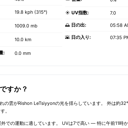
19.8 kph (315°)
☀️
UV指数:
7.0
🌅
日の出:
05:58 
1009.0 mb
🌇
日の入り:
07:35 P
10.0 km
量:
0.0 mm
どうですか？
れ切れの雲がRishon LeTsiyyonの光を揺らしています。 外は約3
ます。
— 屋外での運動に適しています。 UVは7で高い — 特に午前11時