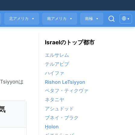
🌐
北アメリカ
南アメリカ
南極
▾
▼
▼
▼
Israelのトップ都市
エルサレム
テルアビブ
ハイファ
siyyonは
Rishon LeTsiyyon
ペタフ・ティクヴァ
ネタニヤ
気
アシュドッド
ブネイ・ブラク
H̱olon