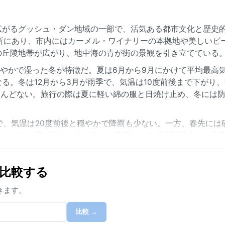
広がるグッシュ・ダン地域の一部で、活気ある都市文化と歴史
所にあり、市内にはカーメル・ワイナリーの本拠地や美しいビ
の丘陵地帯が広がり、地中海の青が街の景観を引き立てている
穏やかで湿った冬が特徴だ。夏は6月から9月にかけて平均最高気
る。冬は12月から3月が雨季で、気温は10度前後まで下がり
とんどない。旅行の際は夏に軽い綿の服と日焼け止め、冬には
月で、気温は20度前後と穏やかで降雨も少ない。一方、春先には
とがある。夏の熱波や冬の激しい豪雨による都市型洪水にも注
楽しみながら訪れる価値がある。
市と比較する
きます。
比較 →