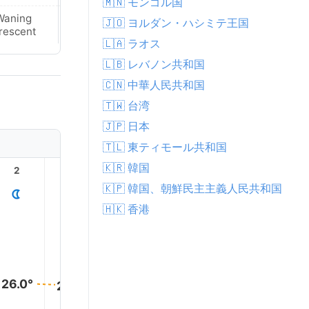
🇲🇳 モンゴル国
Waning
New Moon
🇯🇴 ヨルダン・ハシミテ王国
rescent
🇱🇦 ラオス
🇱🇧 レバノン共和国
🇨🇳 中華人民共和国
🇹🇼 台湾
🇯🇵 日本
🇹🇱 東ティモール共和国
🇰🇷 韓国
2
3
4
5
6
7
🇰🇵 韓国、朝鮮民主主義人民共和国
🇭🇰 香港
26.0°
26.0°
26.0°
25.0°
25.0°
25.0°