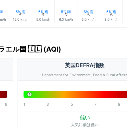
 雨
5% 雨
5% 雨
5% 雨
6% 雨
6% 雨
↑
↑
↑
↑
↑
↑
km/h
12.0 km/h
9.0 km/h
6.0 km/h
5.0 km/h
3.0 km/h
ラエル国 🇮🇱 (AQI)
英国DEFRA指数
Department for Environment, Food & Rural Affair
1
6
1
3
5
7
9
低い
大気汚染は低い