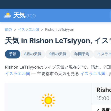
天気.
app
他の
イスラエル国
>
>
Rishon LeTsiyyon
天気 in Rishon LeTsiyyon, 
予報
8月の天気
9月の天気
年間平均
イスラ
Rishon LeTsiyyonのライブ天気と現在31°C、晴れ。
イスラエル国
— 主要都市の天気を見る
イスラエル国
,
Ris
15:0
💧
湿度: