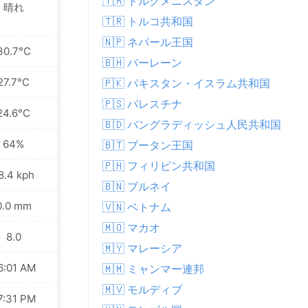
🇹🇲 トルクメニスタン
晴れ
晴れ
🇹🇷 トルコ共和国
🇳🇵 ネパール王国
30.7°C
33.3°C
🇧🇭 バーレーン
27.7°C
29.0°C
🇵🇰 パキスタン・イスラム共和国
🇵🇸 パレスチナ
24.6°C
24.8°C
🇧🇩 バングラディッシュ人民共和国
64%
53%
🇧🇹 ブータン王国
🇵🇭 フィリピン共和国
8.4 kph
23.0 kph
🇧🇳 ブルネイ
0.0 mm
0.0 mm
🇻🇳 ベトナム
🇲🇴 マカオ
8.0
8.0
🇲🇾 マレーシア
6:01 AM
06:02 AM
🇲🇲 ミャンマー連邦
🇲🇻 モルディブ
7:31 PM
07:30 PM