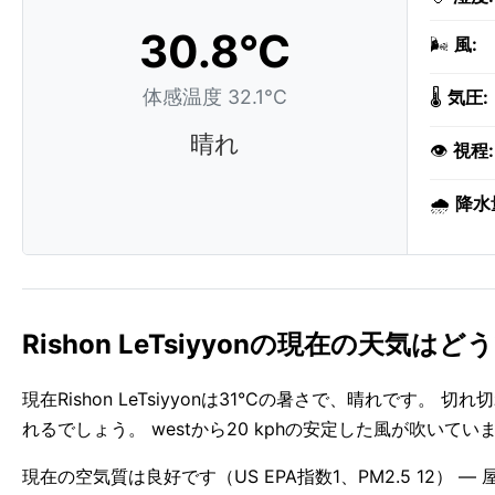
30.8°C
🌬️
風:
体感温度 32.1°C
🌡️
気圧:
晴れ
👁️
視程:
🌧️
降水
Rishon LeTsiyyonの現在の天気は
現在Rishon LeTsiyyonは31°Cの暑さで、晴れです。 切
れるでしょう。 westから20 kphの安定した風が吹いてい
現在の空気質は良好です（US EPA指数1、PM2.5 12） 