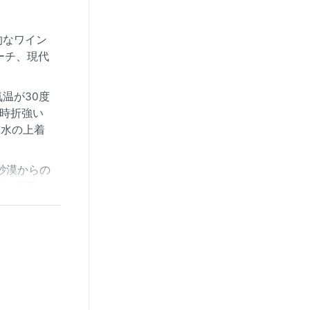
的なワイン
ーチ、現代
。
温が30度
、時折強い
防水の上着
砂漠からの
意が必要