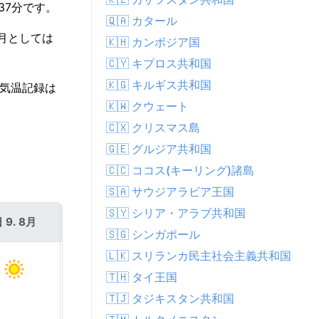
間37分です。
🇶🇦 カタール
8月としては
🇰🇭 カンボジア国
🇨🇾 キプロス共和国
🇰🇬 キルギス共和国
高気温記録は
🇰🇼 クウェート
🇨🇽 クリスマス島
🇬🇪 グルジア共和国
🇨🇨 ココス(キーリング)諸島
🇸🇦 サウジアラビア王国
🇸🇾 シリア・アラブ共和国
 9. 8月
月 10. 8月
🇸🇬 シンガポール
🇱🇰 スリランカ民主社会主義共和国
🇹🇭 タイ王国
🇹🇯 タジキスタン共和国