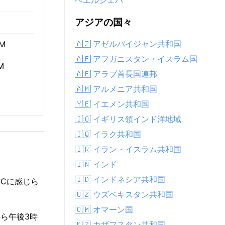
ベエルシェバ
アジアの国々
🇦🇿 アゼルバイジャン共和国
AM
🇦🇫 アフガニスタン・イスラム国
M
🇦🇪 アラブ首長国連邦
🇦🇲 アルメニア共和国
🇾🇪 イエメン共和国
🇮🇴 イギリス領インド洋地域
🇮🇶 イラク共和国
🇮🇷 イラン・イスラム共和国
🇮🇳 インド
🇮🇩 インドネシア共和国
2°Cに感じら
🇺🇿 ウズベキスタン共和国
🇴🇲 オマーン国
から午後3時
🇰🇿 カザフスタン共和国