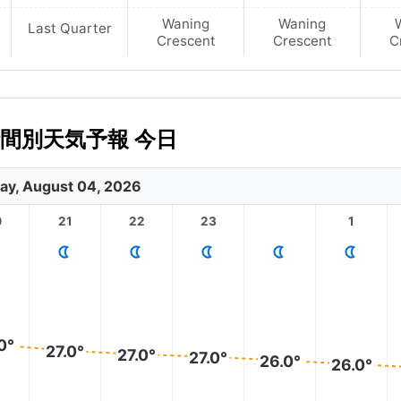
Waning
Waning
Last Quarter
Crescent
Crescent
C
の時間別天気予報 今日
ay, August 04, 2026
0
21
22
23
1
0°
27.0°
27.0°
27.0°
26.0°
26.0°