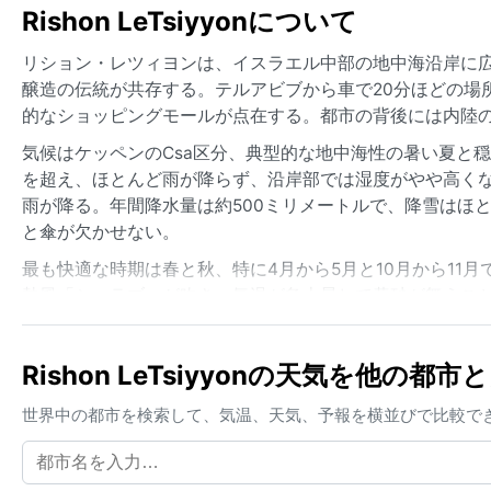
Rishon LeTsiyyonについて
リション・レツィヨンは、イスラエル中部の地中海沿岸に
醸造の伝統が共存する。テルアビブから車で20分ほどの場
的なショッピングモールが点在する。都市の背後には内陸
気候はケッペンのCsa区分、典型的な地中海性の暑い夏と
を超え、ほとんど雨が降らず、沿岸部では湿度がやや高くな
雨が降る。年間降水量は約500ミリメートルで、降雪はほ
と傘が欠かせない。
最も快適な時期は春と秋、特に4月から5月と10月から11
熱風「シャラブ」が吹き、気温が急上昇して黄砂が舞うこ
だ。この街は年間を通じて晴れの日が多く、気候の変化を
Rishon LeTsiyyonの天気を他の都
世界中の都市を検索して、気温、天気、予報を横並びで比較で