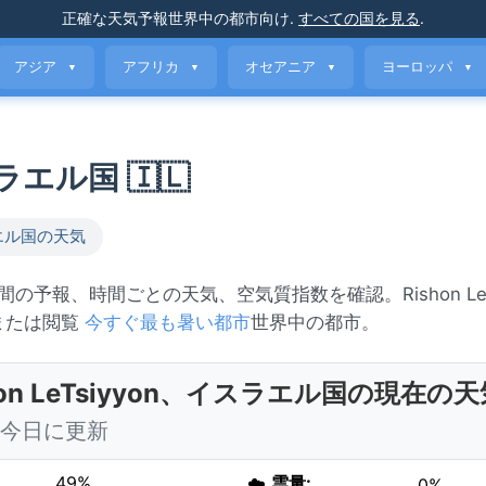
正確な天気予報
世界中の都市向け
.
すべての国を見る
.
アジア
アフリカ
オセアニア
ヨーロッパ
▼
▼
▼
▼
イスラエル国 🇮🇱
エル国の天気
7日間の予報、時間ごとの天気、空気質指数を確認。Rishon LeT
 または閲覧
今すぐ最も暑い都市
世界中の都市。
hon LeTsiyyon、イスラエル国の現在の天
0 今日に更新
49%
☁️
雲量:
0%