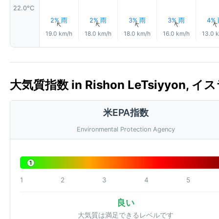
22.0°C
2% 雨
2% 雨
3% 雨
3% 雨
4%
↑
↑
↑
↑
19.0 km/h
18.0 km/h
18.0 km/h
16.0 km/h
13.0 
大気質指数 in Rishon LeTsiyyon, イス
米EPA指数
Environmental Protection Agency
1
1
2
3
4
5
良い
大気質は満足できるレベルです