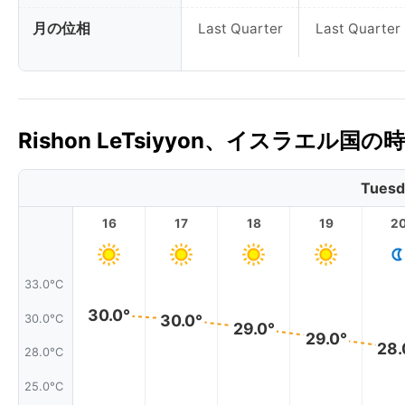
月の位相
Last Quarter
Last Quarter
Rishon LeTsiyyon、イスラエル国
Tuesd
16
17
18
19
2
33.0°C
30.0°
30.0°
30.0°C
29.0°
29.0°
28.
28.0°C
25.0°C