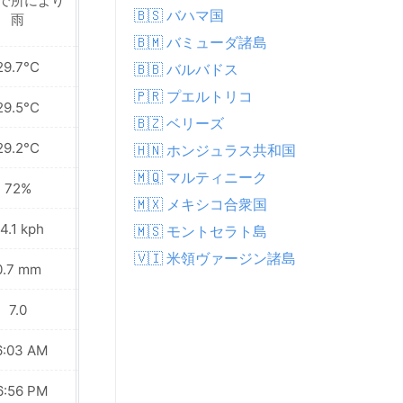
で所により
近くで所により雨
🇧🇸 バハマ国
雨
🇧🇲 バミューダ諸島
29.7°C
29.7°C
🇧🇧 バルバドス
🇵🇷 プエルトリコ
29.5°C
29.5°C
🇧🇿 ベリーズ
29.2°C
28.7°C
🇭🇳 ホンジュラス共和国
🇲🇶 マルティニーク
72%
71%
🇲🇽 メキシコ合衆国
4.1 kph
17.6 kph
🇲🇸 モントセラト島
🇻🇮 米領ヴァージン諸島
0.7 mm
5.1 mm
7.0
7.0
6:03 AM
06:03 AM
6:56 PM
06:56 PM