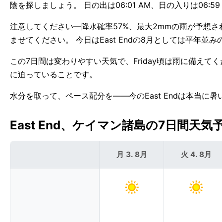
陰を探しましょう。 日の出は06:01 AM、日の入りは06:5
注意してください—降水確率57%、最大2mmの雨が予想さ
ませてください。 今日はEast Endの8月としては平年並
この7日間は変わりやすい天気で、Friday頃は雨に備えてくだ
に迫っていることです。
水分を取って、ペース配分を——今のEast Endは本当に暑
East End、ケイマン諸島の7日間天気予報
月 3. 8月
火 4. 8月