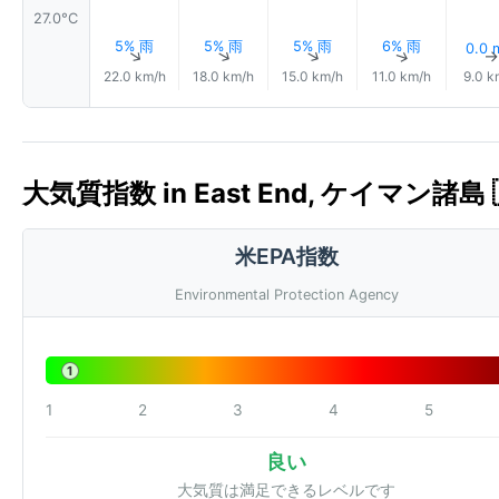
27.0°C
5% 雨
5% 雨
5% 雨
6% 雨
0.0
↑
↑
↑
↑
22.0 km/h
18.0 km/h
15.0 km/h
11.0 km/h
9.0 k
大気質指数 in East End, ケイマン諸島 🇰
米EPA指数
Environmental Protection Agency
1
1
2
3
4
5
良い
大気質は満足できるレベルです