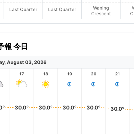
Waning
Last Quarter
Last Quarter
Crescent
C
予報 今日
y, August 03, 2026
6
17
18
19
20
21
0°
30.0°
30.0°
30.0°
30.0°
30.0°