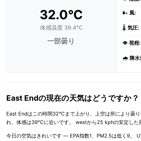
32.0°C
🌬️
風:
体感温度 39.4°C
🌡️
気圧:
一部曇り
👁️
視程:
🌧️
降水
East Endの現在の天気はどうですか？
East Endはこの時間32°Cまで上がり、上空は所によ
れ、体感は39°Cに近いです。 westから25 kphの安定
今日の空気はきれいです — EPA指数1、PM2.5は低く9