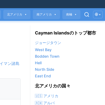
🌐
北アメリカ
南アメリカ
南極
▾
▼
▼
▼
Cayman Islandsのトップ都市
ジョージタウン
West Bay
Bodden Town
Hell
イマン諸島
North Side
East End
北アメリカの国々
🇺🇸 アメリカ
🇦🇼 アルバ