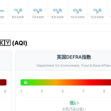
7% 雨
6% 雨
6% 雨
6% 雨
7% 雨
 mm
↑
↑
↑
↑
↑
↑
m/h
8.0 km/h
7.0 km/h
8.0 km/h
10.0 km/h
11.0 km/h
🇾 (AQI)
英国DEFRA指数
Department for Environment, Food & Rural Affair
1
6
1
3
5
7
9
低い
大気汚染は低い