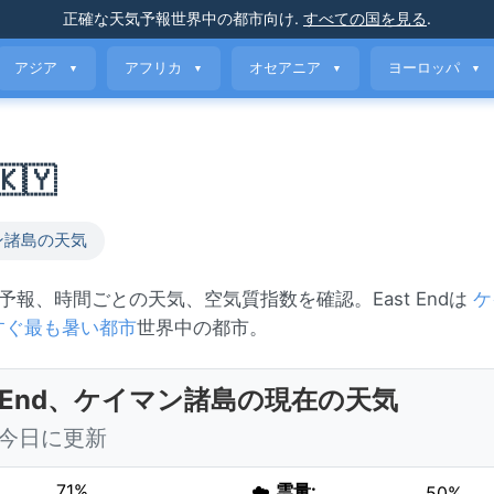
正確な天気予報
世界中の都市向け
.
すべての国を見る
.
アジア
アフリカ
オセアニア
ヨーロッパ
▼
▼
▼
▼
🇾
ン諸島の天気
間の予報、時間ごとの天気、空気質指数を確認。East Endは
ケ
すぐ最も暑い都市
世界中の都市。
st End、ケイマン諸島の現在の天気
0 今日に更新
71%
☁️
雲量:
50%