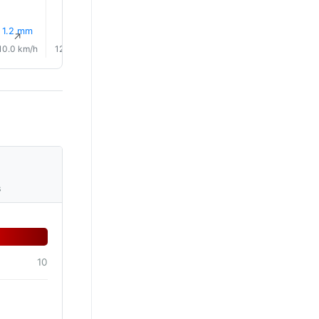
8% 雨
8% 雨
1.2 mm
2.0 mm
0.0 mm
0.7 mm
↑
↑
↑
↑
↑
↑
10.0 km/h
12.0 km/h
18.0 km/h
26.0 km/h
31.0 km/h
30.0 km/
s
10