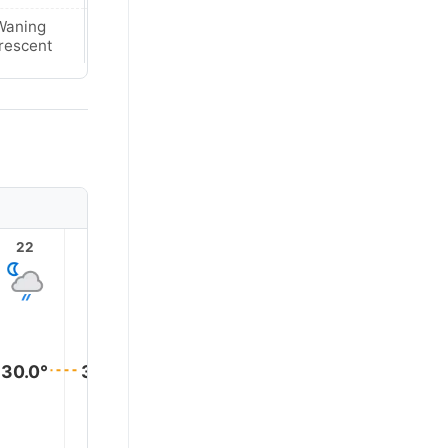
Waning
Waning
rescent
Crescent
22
23
1
2
3
30.0°
30.0°
30.0°
30.0°
30.0°
29.0°