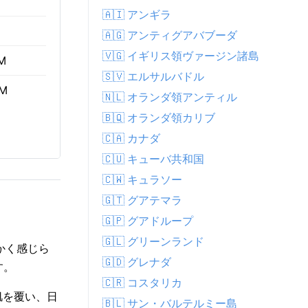
🇦🇮 アンギラ
🇦🇬 アンティグアバブーダ
🇻🇬 イギリス領ヴァージン諸島
AM
🇸🇻 エルサルバドル
PM
🇳🇱 オランダ領アンティル
🇧🇶 オランダ領カリブ
🇨🇦 カナダ
🇨🇺 キューバ共和国
🇨🇼 キュラソー
🇬🇹 グアテマラ
🇬🇵 グアドループ
🇬🇱 グリーンランド
暖かく感じら
🇬🇩 グレナダ
す。
🇨🇷 コスタリカ
は肌を覆い、日
🇧🇱 サン・バルテルミー島