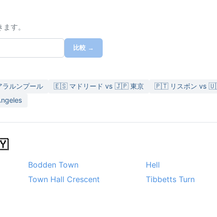
きます。
比較 →
 クアラルンプール
🇪🇸 マドリード vs 🇯🇵 東京
🇵🇹 リスボン vs 
Angeles

Bodden Town
Hell
Town Hall Crescent
Tibbetts Turn