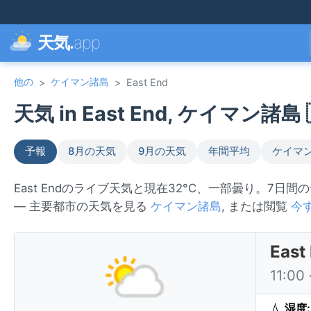
天気.
app
他の
ケイマン諸島
>
>
East End
天気 in East End, ケイマン諸島 
予報
8月の天気
9月の天気
年間平均
ケイマ
East Endのライブ天気と現在32°C、一部曇り。7日
— 主要都市の天気を見る
ケイマン諸島
, または閲覧
今
Ea
11:0
💧
湿度: