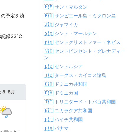
🇲🇫 サン・マルタン
🇵🇲 サンピエール島・ミクロン島
外の予定を済
🇯🇲 ジャマイカ
🇸🇽 シント・マールテン
記録33°C
🇰🇳 セントクリストファー・ネビス
🇻🇨 セントビンセント・グレナディー
ン
🇱🇨 セントルシア
🇹🇨 タークス・カイコス諸島
🇩🇴 ドミニカ共和国
 8. 8月
日 9. 8月
🇩🇲 ドミニカ国
🇹🇹 トリニダード・トバゴ共和国
🇳🇮 ニカラグア共和国
🇭🇹 ハイチ共和国
🇵🇦 パナマ