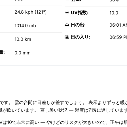
24.8 kph (121°)
☀️
UV指数:
10.0
🌅
日の出:
06:01 
1014.0 mb
🌇
日の入り:
06:59 
10.0 km
量:
0.0 mm
り曇りです。 雲の合間に日差しが差すでしょう。 表示よりずっと
した風が吹いています。 蒸し暑い状況 — 湿度は71%に達していま
。 UVは10で非常に高い — やけどのリスクが大きいので、正午