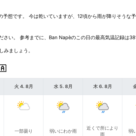
の予想です。 今は乾いていますが、12頃から雨が降りそうな予
ださい。 参考までに、Ban Napèのこの日の最高気温記録は38
楽しみましょう。
🇦
火 4. 8月
水 5. 8月
木 6. 8月
金
近くで所により
一部曇り
弱いにわか雨
弱
雨