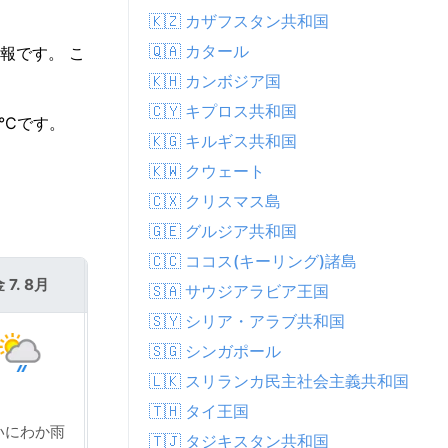
🇰🇿 カザフスタン共和国
🇶🇦 カタール
報です。 こ
🇰🇭 カンボジア国
🇨🇾 キプロス共和国
°Cです。
🇰🇬 キルギス共和国
🇰🇼 クウェート
🇨🇽 クリスマス島
🇬🇪 グルジア共和国
🇨🇨 ココス(キーリング)諸島
 7. 8月
土 8. 8月
🇸🇦 サウジアラビア王国
🇸🇾 シリア・アラブ共和国
🇸🇬 シンガポール
🇱🇰 スリランカ民主社会主義共和国
🇹🇭 タイ王国
いにわか雨
弱いにわか雨
🇹🇯 タジキスタン共和国