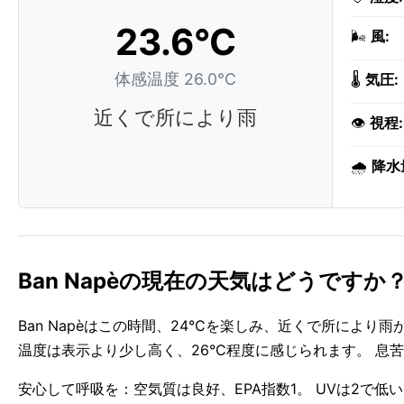
23.6°C
🌬️
風:
体感温度 26.0°C
🌡️
気圧:
近くで所により雨
👁️
視程:
🌧️
降水
Ban Napèの現在の天気はどうですか
Ban Napèはこの時間、24°Cを楽しみ、近くで所によ
温度は表示より少し高く、26°C程度に感じられます。 息
安心して呼吸を：空気質は良好、EPA指数1。 UVは2で低い 