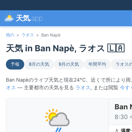
天気.
app
他の
ラオス
>
>
Ban Napè
天気 in Ban Napè, ラオス 🇱🇦
予報
8月の天気
9月の天気
年間平均
ラオス
Ban Napèのライブ天気と現在24°C、近くで所により
オス
— 主要都市の天気を見る
ラオス
, または閲覧
今す
Ba
8:3
💧
湿度: