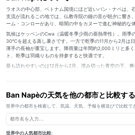
ラオスの中心部、ベトナム国境にほど近いバン・ナペは、
支流が流れるこの地では、仏教寺院の鐘の音が朝夕に響き
ーム・コンローがあり、暗闇の中をカヌーで進む神秘的な
気候はケッペンのCwa（温暖冬季少雨の亜熱帯性）。雨季の
30℃を超える蒸し暑さです。一方で乾季の11月から2月は
薄手の長袖が重宝します。降雨量は年間約2,000ミリと
ト、乾季は羽織りものを持参すると快適です。
最も訪れやすいのは12月から2月。澄み切った青空の下、
季の終わりの9月から10月は、霧が山々を包み込む幻想的
は低いものの、雨季後半には道路がぬかるむことがあるた
自然が調和する特別な場所です。
Ban Napèの天気を他の都市と比較す
世界中の都市を検索して、気温、天気、予報を横並びで比較で
世界中の人気都市比較: