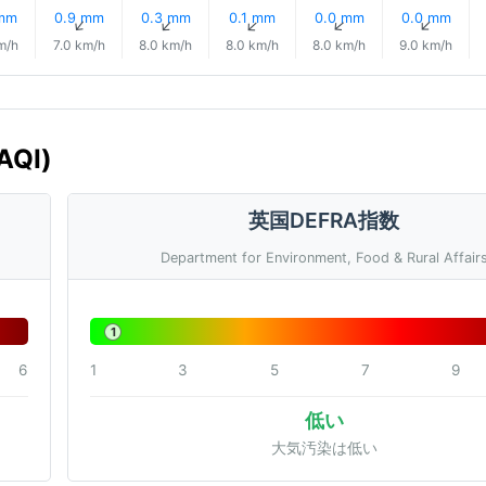
 mm
0.9 mm
0.3 mm
0.1 mm
0.0 mm
0.0 mm
↑
↑
↑
↑
↑
↑
m/h
7.0 km/h
8.0 km/h
8.0 km/h
8.0 km/h
9.0 km/h
AQI)
英国DEFRA指数
Department for Environment, Food & Rural Affair
1
6
1
3
5
7
9
低い
大気汚染は低い