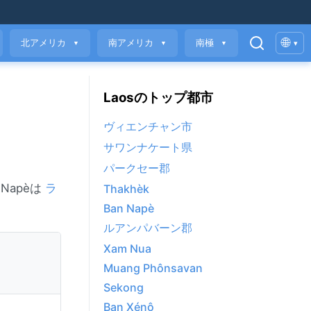
🌐
北アメリカ
南アメリカ
南極
▾
▼
▼
▼
Laosのトップ都市
ヴィエンチャン市
サワンナケート県
パークセー郡
Napèは
ラ
Thakhèk
Ban Napè
ルアンパバーン郡
Xam Nua
Muang Phônsavan
Sekong
Ban Xénô