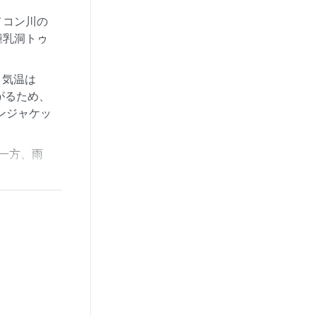
メコン川の
鍾乳洞トゥ
、気温は
がるため、
ンジャケッ
一方、雨
水のリスク
な気候と大