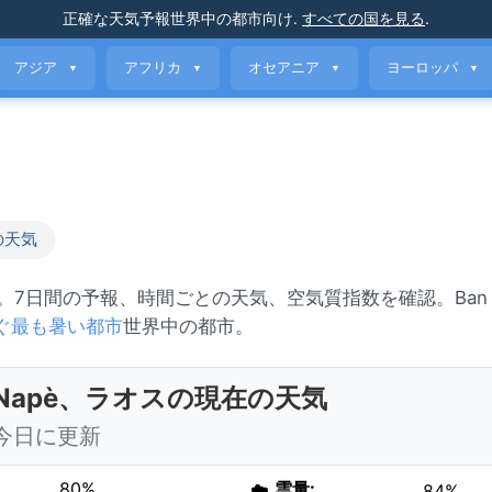
正確な天気予報
世界中の都市向け
.
すべての国を見る
.
アジア
アフリカ
オセアニア
ヨーロッパ
▼
▼
▼
▼
の天気
雨。7日間の予報、時間ごとの天気、空気質指数を確認。Ban 
ぐ最も暑い都市
世界中の都市。
n Napè、ラオスの現在の天気
0 今日に更新
80%
☁️
雲量:
84%