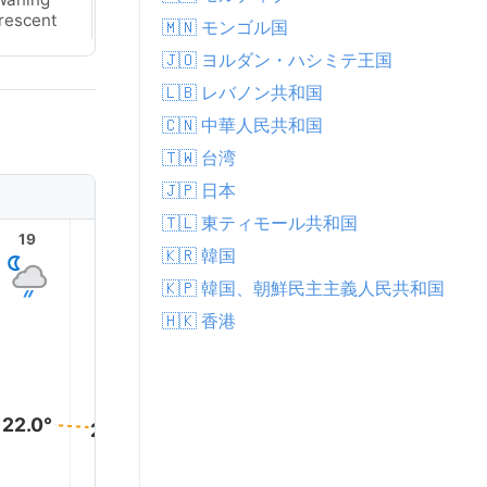
rescent
Crescent
🇲🇳 モンゴル国
🇯🇴 ヨルダン・ハシミテ王国
🇱🇧 レバノン共和国
🇨🇳 中華人民共和国
🇹🇼 台湾
🇯🇵 日本
🇹🇱 東ティモール共和国
19
20
21
22
23
🇰🇷 韓国
🇰🇵 韓国、朝鮮民主主義人民共和国
🇭🇰 香港
22.0°
21.0°
21.0°
21.0°
21.0°
21.0°