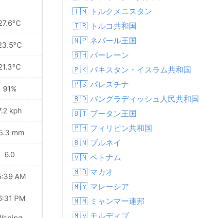
🇹🇲 トルクメニスタン
27.6°C
22.8°C
🇹🇷 トルコ共和国
🇳🇵 ネパール王国
23.5°C
21.7°C
🇧🇭 バーレーン
21.3°C
20.8°C
🇵🇰 パキスタン・イスラム共和国
🇵🇸 パレスチナ
91%
96%
🇧🇩 バングラディッシュ人民共和国
7.2 kph
9.7 kph
🇧🇹 ブータン王国
🇵🇭 フィリピン共和国
5.3 mm
9.6 mm
🇧🇳 ブルネイ
6.0
5.0
🇻🇳 ベトナム
🇲🇴 マカオ
5:39 AM
05:39 AM
🇲🇾 マレーシア
6:31 PM
06:30 PM
🇲🇲 ミャンマー連邦
🇲🇻 モルディブ
Waning
Waning