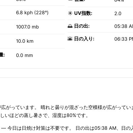
6.8 kph (228°)
☀️
UV指数:
2.0
🌅
日の出:
05:38 
1007.0 mb
🌇
日の入り:
06:33 
10.0 km
量:
0.0 mm
？
り雨が広がっています。 晴れと曇りが混ざった空模様が広がってい
苦しいほどの蒸し暑さで、湿度は80%です。
— 今日は日焼け対策は不要です。 日の出は05:38 AM、日の入