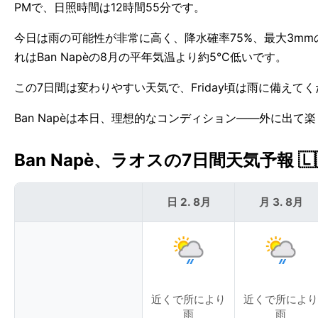
PMで、日照時間は12時間55分です。
今日は雨の可能性が非常に高く、降水確率75%、最大3mm
れはBan Napèの8月の平年気温より約5°C低いです。
この7日間は変わりやすい天気で、Friday頃は雨に備えてく
Ban Napèは本日、理想的なコンディション——外に出て
Ban Napè、ラオスの7日間天気予報 🇱
日 2. 8月
月 3. 8月
近くで所により
近くで所により
雨
雨