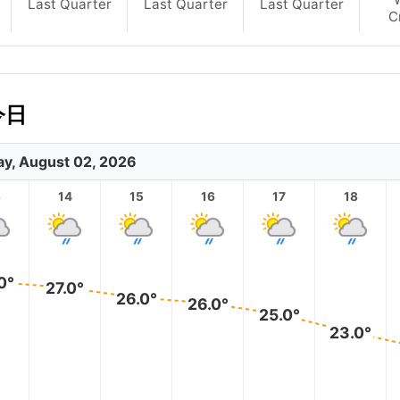
Last Quarter
Last Quarter
Last Quarter
C
今日
y, August 02, 2026
3
14
15
16
17
18
0°
27.0°
26.0°
26.0°
25.0°
23.0°