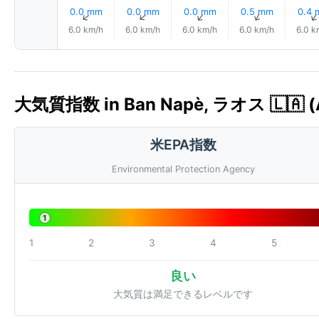
0.0 mm
0.0 mm
0.0 mm
0.5 mm
0.4
↑
↑
↑
↑
6.0 km/h
6.0 km/h
6.0 km/h
6.0 km/h
6.0 k
大気質指数 in Ban Napè, ラオス 🇱🇦 (
米EPA指数
Environmental Protection Agency
1
1
2
3
4
5
良い
大気質は満足できるレベルです