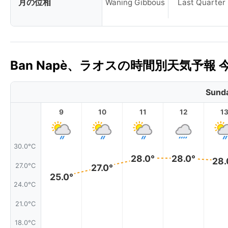
月の位相
Waning Gibbous
Last Quarter
Ban Napè、ラオスの時間別天気予報 
Sunda
9
10
11
12
1
30.0°C
28.0°
28.0°
28.
27.0°C
27.0°
25.0°
24.0°C
21.0°C
18.0°C