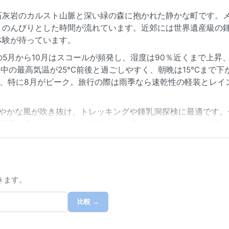
石灰岩のカルスト山脈と深い緑の森に抱かれた静かな町です。
、のんびりとした時間が流れています。近郊には世界遺産級の
体験が待っています。
5月から10月はスコールが頻発し、湿度は90％近くまで上昇
日中の最高気温が25℃前後と過ごしやすく、朝晩は15℃まで下
多く、特に8月がピーク。旅行の際は雨季なら速乾性の軽装とレイ
爽やかな風が吹き抜け、トレッキングや鍾乳洞探検に最適です。
な風景が広がります。この地域では台風やモンスーンによる洪
め注意が必要です。ラオスの隠れた宝石、バン・ナペは穏やか
る
きます。
比較 →