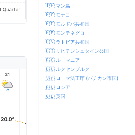
🇮🇲 マン島
Waning
t Quarter
Crescent
🇲🇨 モナコ
🇲🇩 モルドバ共和国
🇲🇪 モンテネグロ
🇱🇻 ラトビア共和国
🇱🇮 リヒテンシュタイン公国
🇷🇴 ルーマニア
🇱🇺 ルクセンブルク
21
22
23
1
2
🇻🇦 ローマ法王庁 (バチカン市国)
🇷🇺 ロシア
🇬🇧 英国
20.0°
18.0°
18.0°
18.0°
18.0°
18.0°