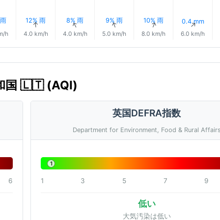
 雨
12% 雨
8% 雨
9% 雨
10% 雨
0.4 mm
↑
↑
↑
↑
↑
↑
m/h
4.0 km/h
4.0 km/h
5.0 km/h
8.0 km/h
6.0 km/h
🇱🇹 (AQI)
英国DEFRA指数
Department for Environment, Food & Rural Affair
1
6
1
3
5
7
9
低い
大気汚染は低い