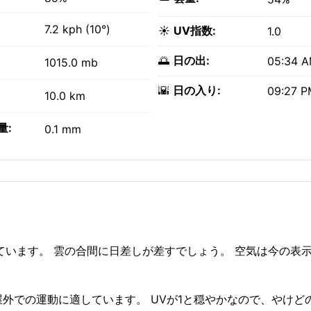
7.2 kph (10°)
☀️
UV指数:
1.0
🌅
日の出:
05:34 
1015.0 mb
🌇
日の入り:
09:27 P
10.0 km
量:
0.1 mm
ています。 雲の合間に日差しが差すでしょう。 空気は今の表
。
 — 屋外での運動に適しています。 UVが1と穏やかなので、やけ