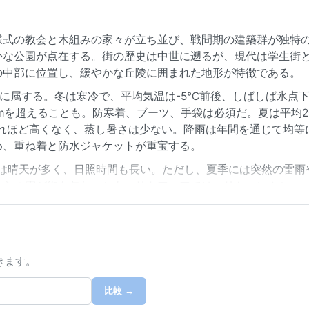
様式の教会と木組みの家々が立ち並び、戦間期の建築群が独特
かな公園が点在する。街の歴史は中世に遡るが、現代は学生街
の中部に位置し、緩やかな丘陵に囲まれた地形が特徴である。
に属する。冬は寒冷で、平均気温は-5℃前後、しばしば氷点下
cmを超えることも。防寒着、ブーツ、手袋は必須だ。夏は平均2
れほど高くなく、蒸し暑さは少ない。降雨は年間を通じて均等
め、重ね着と防水ジャケットが重宝する。
月は晴天が多く、日照時間も長い。ただし、夏季には突然の雷雨
からの霧が街を包むことも。リトアニアではハリケーンやシロ
紅葉と春の融雪期は、それぞれ美しい景観を見せるが、気候は
きます。
比較 →