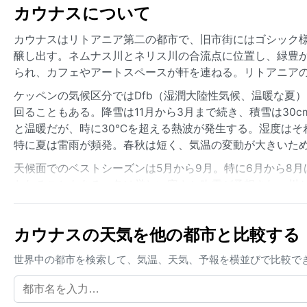
カウナスについて
カウナスはリトアニア第二の都市で、旧市街にはゴシック
醸し出す。ネムナス川とネリス川の合流点に位置し、緑豊
られ、カフェやアートスペースが軒を連ねる。リトアニア
ケッペンの気候区分ではDfb（湿潤大陸性気候、温暖な夏）
回ることもある。降雪は11月から3月まで続き、積雪は30
と温暖だが、時に30℃を超える熱波が発生する。湿度はそ
特に夏は雷雨が頻発。春秋は短く、気温の変動が大きいた
天候面でのベストシーズンは5月から9月。特に6月から8
われることもある。冬は厳しい寒さと吹雪が予想され、川
しないが、冬の大雪で公共交通が乱れることがある。秋の
だ。
カウナスの天気を他の都市と比較する
世界中の都市を検索して、気温、天気、予報を横並びで比較で