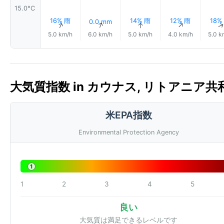
15.0°C
16% 雨
14% 雨
12% 雨
18%
0.0 mm
↑
↑
↑
↑
5.0 km/h
6.0 km/h
5.0 km/h
4.0 km/h
5.0 k
大気質指数 in カウナス, リトアニア共和国 
米EPA指数
Environmental Protection Agency
1
1
2
3
4
5
良い
大気質は満足できるレベルです