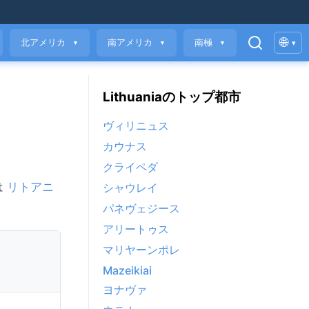
🌐
北アメリカ
南アメリカ
南極
▾
▼
▼
▼
Lithuaniaのトップ都市
ヴィリニュス
カウナス
クライペダ
は
リトアニ
シャウレイ
パネヴェジース
アリートゥス
マリヤーンポレ
Mazeikiai
ヨナヴァ