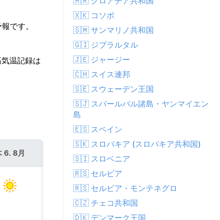
🇭🇷 クロアチア共和国
🇽🇰 コソボ
予報です。
🇸🇲 サンマリノ共和国
🇬🇮 ジブラルタル
🇯🇪 ジャージー
高気温記録は
🇨🇭 スイス連邦
🇸🇪 スウェーデン王国
🇸🇯 スバールバル諸島・ヤンマイエン
島
🇪🇸 スペイン
🇸🇰 スロバキア (スロバキア共和国)
 6. 8月
金 7. 8月
🇸🇮 スロベニア
🇷🇸 セルビア
🇷🇸 セルビア・モンテネグロ
🇨🇿 チェコ共和国
🇩🇰 デンマーク王国