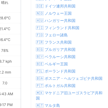
晴れ
近くで所により雨
🇩🇪 ドイツ連邦共和国
🇳🇴 ノルウェー王国
28.6°C
19.2°C
🇭🇺 ハンガリー共和国
🇫🇮 フィンランド共和国
21.4°C
16.4°C
🇫🇴 フェロー諸島
16.4°C
14.3°C
🇫🇷 フランス共和国
🇧🇬 ブルガリア共和国
78%
77%
🇧🇾 ベラルーシ共和国
8.7 kph
29.2 kph
🇧🇪 ベルギー王国
🇵🇱 ポーランド共和国
2.2 mm
0.1 mm
🇧🇦 ボスニア・ヘルツェゴビナ共和国
7.0
5.0
🇵🇹 ポルトガル共和国
🇲🇰 マケドニア旧ユーゴスラビア共和
5:43 AM
05:44 AM
国
9:17 PM
09:15 PM
🇲🇹 マルタ島