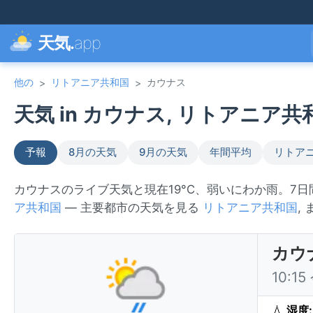
天気.
app
他の
リトアニア共和国
カウナス
>
>
天気 in カウナス, リトアニア共和国
予報
8月の天気
9月の天気
年間平均
リトア
カウナスのライブ天気と現在19°C、弱いにわか雨。7
ア共和国
— 主要都市の天気を見る
リトアニア共和国
,
カウ
10:1
💧
湿度: