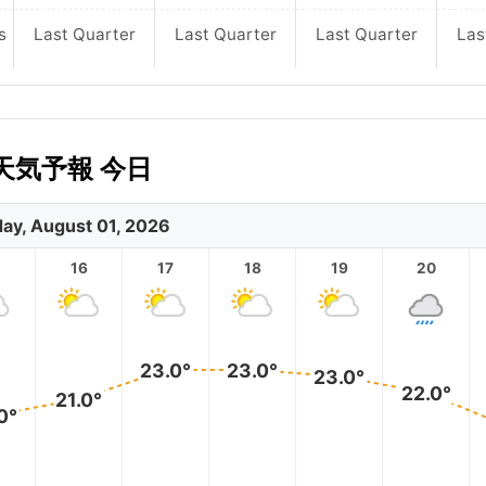
s
Last Quarter
Last Quarter
Last Quarter
Las
気予報 今日
day, August 01, 2026
5
16
17
18
19
20
23.0°
23.0°
23.0°
22.0°
21.0°
0°