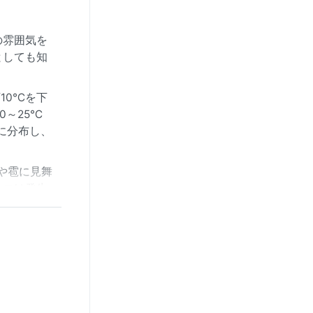
の雰囲気を
としても知
10℃を下
0～25℃
に分布し、
や雹に見舞
ッコは発生
やや不安定