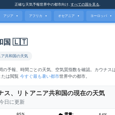
正確な天気予報
世界中の都市向け
.
すべての国を見る
.
アジア
アフリカ
オセアニア
ヨーロッパ
▼
▼
▼
▼
 🇱🇹
ニア共和国の天気
日間の予報、時間ごとの天気、空気質指数を確認。カウナス
 または閲覧
今すぐ最も暑い都市
世界中の都市。
ナス、リトアニア共和国の現在の天気
5 今日に更新
85%
☁️
雲量:
54%