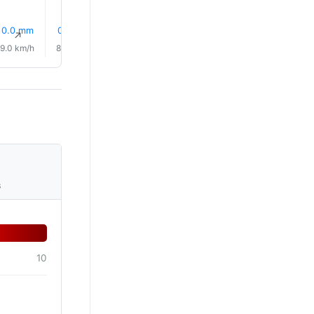
28% 雨
36% 雨
0.0 mm
0.6 mm
0.9 mm
1.8 mm
↑
↑
↑
↑
↑
↑
9.0 km/h
8.0 km/h
6.0 km/h
6.0 km/h
8.0 km/h
3.0 km/
s
10