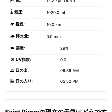
🌬️
風:
12.2 kph (105°)
🌡️
気圧:
1020.0 mb
👁️
視程:
10.0 km
🌧️
降水量:
0.0 mm
☁️
雲量:
29%
☀️
UV指数:
0.0
🌅
日の出:
06:39 AM
🌇
日の入り:
05:52 PM
Saint Pierreの現在の天気はどうです