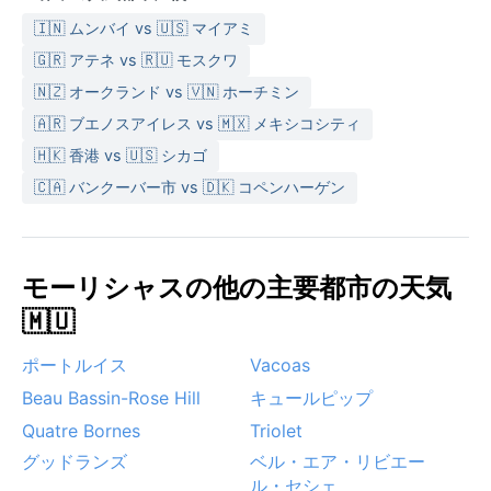
🇮🇳 ムンバイ vs 🇺🇸 マイアミ
🇬🇷 アテネ vs 🇷🇺 モスクワ
🇳🇿 オークランド vs 🇻🇳 ホーチミン
🇦🇷 ブエノスアイレス vs 🇲🇽 メキシコシティ
🇭🇰 香港 vs 🇺🇸 シカゴ
🇨🇦 バンクーバー市 vs 🇩🇰 コペンハーゲン
モーリシャスの他の主要都市の天気
🇲🇺
ポートルイス
Vacoas
Beau Bassin-Rose Hill
キュールピップ
Quatre Bornes
Triolet
グッドランズ
ベル・エア・リビエー
ル・セシェ