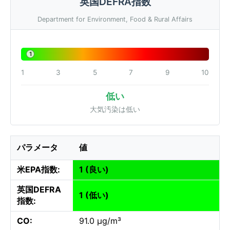
英国DEFRA指数
Department for Environment, Food & Rural Affairs
1
1
3
5
7
9
10
低い
大気汚染は低い
パラメータ
値
米EPA指数:
1 (良い)
英国DEFRA
1 (低い)
指数:
CO:
91.0 µg/m³