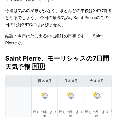
今週は気温の変動が少なく、ほとんどの午後は24°C前後
となるでしょう。 今日の最高気温はSaint Pierreのこの
日の記録26°Cには及びません。
結論：今日は外に出るのに絶好の日和です——Saint
Pierreで。
Saint Pierre、モーリシャスの7日間
天気予報 🇲🇺
日 2. 8月
月 3. 8月
火 4. 8月
近くで所により
近くで所により
近くで所により
近
雨
雨
雨