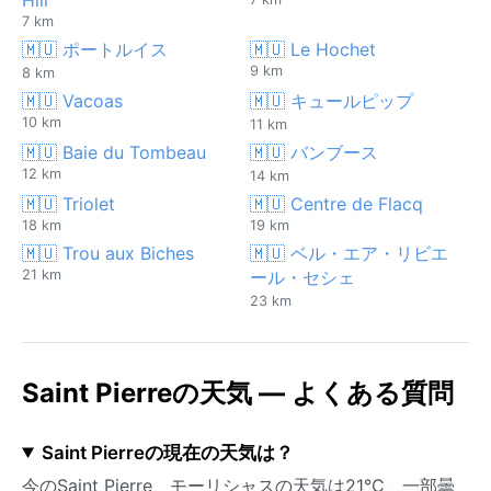
7 km
🇲🇺 ポートルイス
🇲🇺 Le Hochet
9 km
8 km
🇲🇺 Vacoas
🇲🇺 キュールピップ
10 km
11 km
🇲🇺 Baie du Tombeau
🇲🇺 バンブース
12 km
14 km
🇲🇺 Triolet
🇲🇺 Centre de Flacq
18 km
19 km
🇲🇺 Trou aux Biches
🇲🇺 ベル・エア・リビエ
21 km
ール・セシェ
23 km
Saint Pierreの天気 — よくある質問
Saint Pierreの現在の天気は？
今のSaint Pierre、モーリシャスの天気は21°C、一部曇