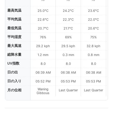
最高気温
25.0°C
24.2°C
23.6°C
平均気温
22.6°C
22.3°C
22.0°C
最低気温
20.7°C
21.1°C
20.6°C
平均湿度
76%
69%
75%
最大風速
29.2 kph
29.5 kph
32.8 kph
総降水量
1.2 mm
0.3 mm
0.8 mm
UV指数
8.0
8.0
8.0
日の出
06:39 AM
06:38 AM
06:38 AM
日の入り
05:52 PM
05:53 PM
05:53 PM
Waning
月の位相
Last Quarter
Last Quarter
La
Gibbous