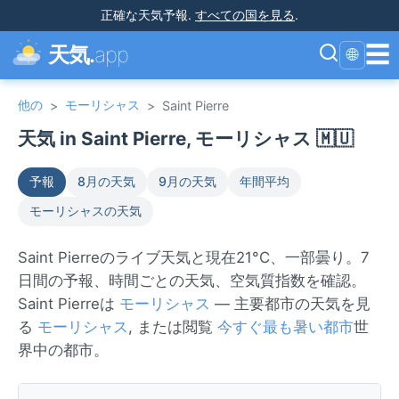
正確な天気予報
.
すべての国を見る
.
☰
天気.
app
🌐
他の
モーリシャス
>
>
Saint Pierre
天気 in Saint Pierre, モーリシャス 🇲🇺
予報
8月の天気
9月の天気
年間平均
モーリシャスの天気
Saint Pierreのライブ天気と現在21°C、一部曇り。7
日間の予報、時間ごとの天気、空気質指数を確認。
Saint Pierreは
モーリシャス
— 主要都市の天気を見
る
モーリシャス
, または閲覧
今すぐ最も暑い都市
世
界中の都市。