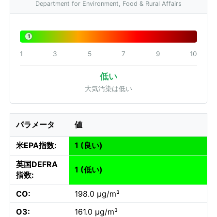
Department for Environment, Food & Rural Affairs
1
1
3
5
7
9
10
低い
大気汚染は低い
パラメータ
値
米EPA指数:
1 (良い)
英国DEFRA
1 (低い)
指数:
CO:
198.0 µg/m³
O3:
161.0 µg/m³