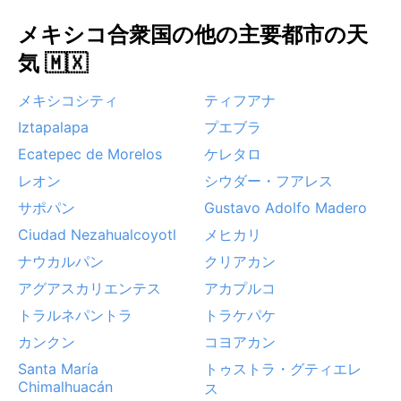
メキシコ合衆国の他の主要都市の天
気 🇲🇽
メキシコシティ
ティフアナ
Iztapalapa
プエブラ
Ecatepec de Morelos
ケレタロ
レオン
シウダー・フアレス
サポパン
Gustavo Adolfo Madero
Ciudad Nezahualcoyotl
メヒカリ
ナウカルパン
クリアカン
アグアスカリエンテス
アカプルコ
トラルネパントラ
トラケパケ
カンクン
コヨアカン
Santa María
トゥストラ・グティエレ
Chimalhuacán
ス