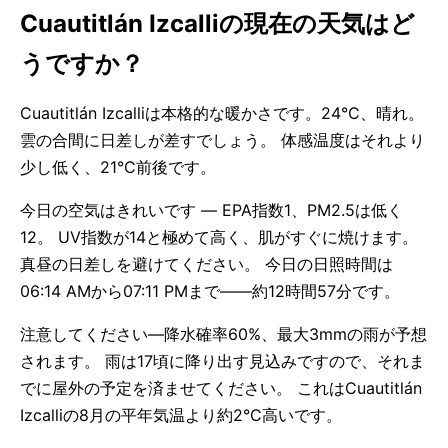
Cuautitlán Izcalliの現在の天気はど
うですか？
Cuautitlán Izcalliは本格的な暖かさです。24°C、晴れ。
雲の合間に日差しが差すでしょう。 体感温度はそれより
少し低く、21°C前後です。
今日の空気はきれいです — EPA指数1、PM2.5は低く
12。 UV指数が14と極めて高く、肌がすぐに焼けます。
真昼の日差しを避けてください。 今日の日照時間は
06:14 AMから07:11 PMまで——約12時間57分です。
注意してください—降水確率60%、最大3mmの雨が予想
されます。 雨は17頃に降り出す見込みですので、それま
でに屋外の予定を済ませてください。 これはCuautitlán
Izcalliの8月の平年気温より約2°C高いです。