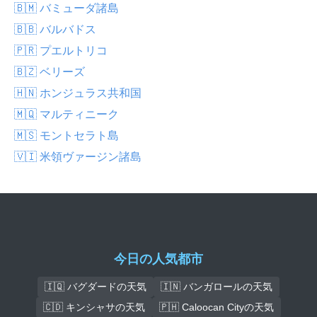
🇧🇲 バミューダ諸島
🇧🇧 バルバドス
🇵🇷 プエルトリコ
🇧🇿 ベリーズ
🇭🇳 ホンジュラス共和国
🇲🇶 マルティニーク
🇲🇸 モントセラト島
🇻🇮 米領ヴァージン諸島
今日の人気都市
🇮🇶 バグダードの天気
🇮🇳 バンガロールの天気
🇨🇩 キンシャサの天気
🇵🇭 Caloocan Cityの天気