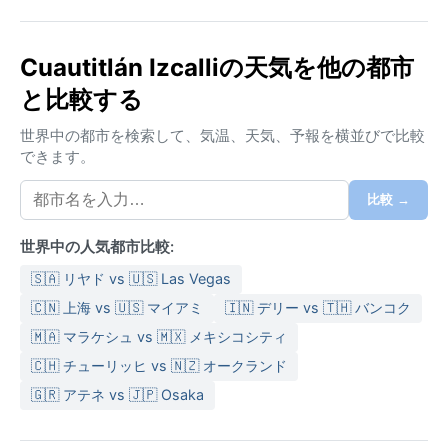
気候はケッペンのCwb、亜熱帯高地気候に分類され
る。夏（5月～10月）は温暖で雨が多く、湿度は中程
Cuautitlán Izcalliの天気を他の都市
度。日中の気温は22～25度ほどだが、夕方には急激に
と比較する
冷え込む。冬（11月～4月）は乾燥して晴天が続き、朝
晩は3～7度まで下がる一方、昼間は強い日差しで20度
世界中の都市を検索して、気温、天気、予報を横並びで比較
近くまで上がる。年間降水量は約800ミリで、雨季に
できます。
は激しい雷雨が頻発する。旅行には、夏は軽い長袖と
レインウェア、冬は防寒着と日焼け止めが欠かせな
比較 →
い。
世界中の人気都市比較:
最も過ごしやすいのは乾季の11月から2月で、空気が澄
み渡り快適に過ごせる。特筆すべき気象現象として、
🇸🇦 リヤド vs 🇺🇸 Las Vegas
冬に北から冷たい空気が流れ込む「ノルテ」があり、
🇨🇳 上海 vs 🇺🇸 マイアミ
🇮🇳 デリー vs 🇹🇭 バンコク
強風と急な冷え込みをもたらす。ハリケーンや大雪の
🇲🇦 マラケシュ vs 🇲🇽 メキシコシティ
心配はなく、年間を通じて穏やかな気候が続くことか
🇨🇭 チューリッヒ vs 🇳🇿 オークランド
ら、天候に左右されにくい観光地と言える。
🇬🇷 アテネ vs 🇯🇵 Osaka