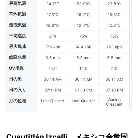
最高気温
24.7°C
23.0°C
22.8°C
平均気温
17.3°C
16.2°C
15.8°C
最低気温
12.6°C
12.4°C
12.3°C
平均湿度
67%
75%
75%
最大風速
17.6 kph
14.4 kph
15.1 kph
総降水量
3.5 mm
5.3 mm
5.5 mm
UV指数
14.0
14.0
5.0
日の出
06:14 AM
06:14 AM
06:14 AM
日の入り
07:11 PM
07:10 PM
07:10 PM
Waning
月の位相
Last Quarter
Last Quarter
Crescent
Cuautitlán Izcalli、メキシコ合衆国