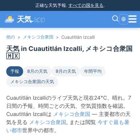
正確な天気予報
.
すべての国を見る
.
☰
天気.
app
🌐
他の
メキシコ合衆国
>
>
Cuautitlán Izcalli
天気 in Cuautitlán Izcalli, メキシコ合衆国
🇲🇽
予報
8月の天気
9月の天気
年間平均
メキシコ合衆国の天気
Cuautitlán Izcalliのライブ天気と現在24°C、晴れ。7
日間の予報、時間ごとの天気、空気質指数を確認。
Cuautitlán Izcalliは
メキシコ合衆国
— 主要都市の天
気を見る
メキシコ合衆国
, または閲覧
今すぐ最も暑
い都市
世界中の都市。