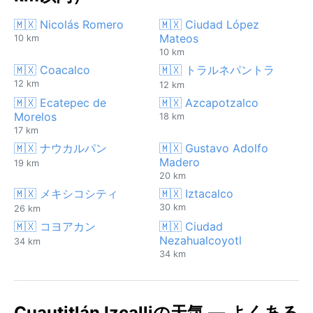
🇲🇽 Nicolás Romero
🇲🇽 Ciudad López
Mateos
10 km
10 km
🇲🇽 Coacalco
🇲🇽 トラルネパントラ
12 km
12 km
🇲🇽 Ecatepec de
🇲🇽 Azcapotzalco
Morelos
18 km
17 km
🇲🇽 ナウカルパン
🇲🇽 Gustavo Adolfo
Madero
19 km
20 km
🇲🇽 メキシコシティ
🇲🇽 Iztacalco
30 km
26 km
🇲🇽 コヨアカン
🇲🇽 Ciudad
Nezahualcoyotl
34 km
34 km
Cuautitlán Izcalliの天気 — よくある