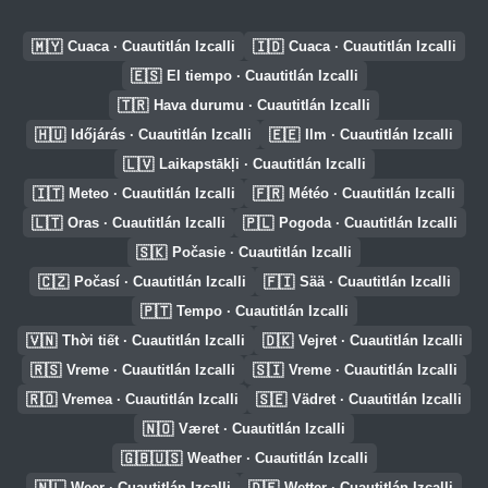
🇲🇾
🇮🇩
Cuaca · Cuautitlán Izcalli
Cuaca · Cuautitlán Izcalli
🇪🇸
El tiempo · Cuautitlán Izcalli
🇹🇷
Hava durumu · Cuautitlán Izcalli
🇭🇺
🇪🇪
Időjárás · Cuautitlán Izcalli
Ilm · Cuautitlán Izcalli
🇱🇻
Laikapstākļi · Cuautitlán Izcalli
🇮🇹
🇫🇷
Meteo · Cuautitlán Izcalli
Météo · Cuautitlán Izcalli
🇱🇹
🇵🇱
Oras · Cuautitlán Izcalli
Pogoda · Cuautitlán Izcalli
🇸🇰
Počasie · Cuautitlán Izcalli
🇨🇿
🇫🇮
Počasí · Cuautitlán Izcalli
Sää · Cuautitlán Izcalli
🇵🇹
Tempo · Cuautitlán Izcalli
🇻🇳
🇩🇰
Thời tiết · Cuautitlán Izcalli
Vejret · Cuautitlán Izcalli
🇷🇸
🇸🇮
Vreme · Cuautitlán Izcalli
Vreme · Cuautitlán Izcalli
🇷🇴
🇸🇪
Vremea · Cuautitlán Izcalli
Vädret · Cuautitlán Izcalli
🇳🇴
Været · Cuautitlán Izcalli
🇬🇧🇺🇸
Weather · Cuautitlán Izcalli
🇳🇱
🇩🇪
Weer · Cuautitlán Izcalli
Wetter · Cuautitlán Izcalli