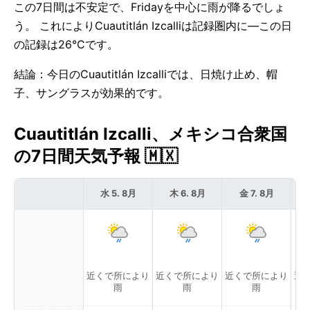
この7日間は不安定で、Fridayを中心に雨が降るでしょ
う。 これによりCuautitlán Izcalliは記録圏内に—この日
の記録は26°Cです。
結論：今日のCuautitlán Izcalliでは、日焼け止め、帽
子、サングラスが効果的です。
Cuautitlán Izcalli、メキシコ合衆国
の7日間天気予報 🇲🇽
水 5. 8月
木 6. 8月
金 7. 8月
近くで所により
近くで所により
近くで所により
近
雨
雨
雨