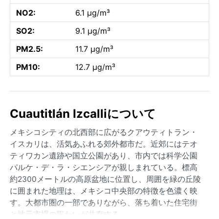
NO2:
6.1 µg/m³
SO2:
9.1 µg/m³
PM2.5:
11.7 µg/m³
PM10:
12.7 µg/m³
Cuautitlán Izcalliについて
メキシコシティの北西部に広がるクアウティトラン・
イスカリは、活気あふれる郊外都市だ。近郊にはテオ
ティワカン遺跡や国立公園があり、市内では科学公園
パルケ・デ・ラ・シエンシアが親しまれている。標高
約2300メートルの高原盆地に位置し、周囲を緑の丘陵
に囲まれた地理は、メキシコ中央部の特徴を色濃く映
す。大都市圏の一部でありながら、落ち着いた住宅街
と地元市場の賑わいが共存する。