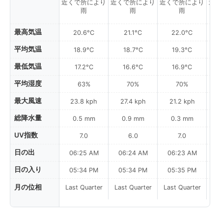
近くで所により
近くで所により
近くで所により
近
雨
雨
雨
最高気温
20.6°C
21.1°C
22.0°C
平均気温
18.9°C
18.7°C
19.3°C
最低気温
17.2°C
16.6°C
16.9°C
平均湿度
63%
70%
70%
最大風速
23.8 kph
27.4 kph
21.2 kph
総降水量
0.5 mm
0.9 mm
0.3 mm
UV指数
7.0
6.0
7.0
日の出
06:25 AM
06:24 AM
06:23 AM
0
日の入り
05:34 PM
05:34 PM
05:35 PM
月の位相
Last Quarter
Last Quarter
Last Quarter