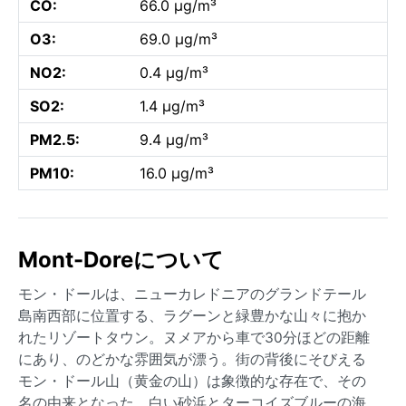
CO:
66.0 µg/m³
O3:
69.0 µg/m³
NO2:
0.4 µg/m³
SO2:
1.4 µg/m³
PM2.5:
9.4 µg/m³
PM10:
16.0 µg/m³
Mont-Doreについて
モン・ドールは、ニューカレドニアのグランドテール
島南西部に位置する、ラグーンと緑豊かな山々に抱か
れたリゾートタウン。ヌメアから車で30分ほどの距離
にあり、のどかな雰囲気が漂う。街の背後にそびえる
モン・ドール山（黄金の山）は象徴的な存在で、その
名の由来となった。白い砂浜とターコイズブルーの海