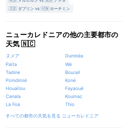
が接近する。高潮や強風への注意が必要だが、大型の
🇦🇺 メルボルン vs 🇬🇷 アテネ
ものはそう多くない。また、冬場（7～8月）は朝晩に
🇮🇪 ダブリン vs 🇻🇳 ホーチミン
南東からの貿易風が強まり、肌寒く感じることも。た
だし、真冬でも水温は22℃前後と快適。モン・ドール
特有の気象現象として、雨季の合間に差し込む強い日
ニューカレドニアの他の主要都市の
差しと湿度で、虹が頻繁に現れる。年に数度、砂嵐の
ようにサンゴの砂が舞うこともある。
天気 🇳🇨
ヌメア
Dumbéa
Païta
Wé
Tadine
Bourail
Poindimié
Koné
Houaïlou
Fayaoué
Canala
Koumac
La Foa
Thio
すべての都市の天気を見る ニューカレドニア