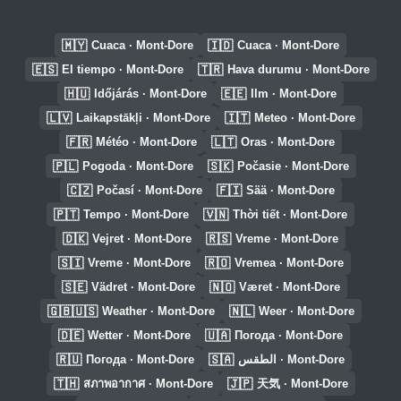
🇲🇾
🇮🇩
Cuaca · Mont-Dore
Cuaca · Mont-Dore
🇪🇸
🇹🇷
El tiempo · Mont-Dore
Hava durumu · Mont-Dore
🇭🇺
🇪🇪
Időjárás · Mont-Dore
Ilm · Mont-Dore
🇱🇻
🇮🇹
Laikapstākļi · Mont-Dore
Meteo · Mont-Dore
🇫🇷
🇱🇹
Météo · Mont-Dore
Oras · Mont-Dore
🇵🇱
🇸🇰
Pogoda · Mont-Dore
Počasie · Mont-Dore
🇨🇿
🇫🇮
Počasí · Mont-Dore
Sää · Mont-Dore
🇵🇹
🇻🇳
Tempo · Mont-Dore
Thời tiết · Mont-Dore
🇩🇰
🇷🇸
Vejret · Mont-Dore
Vreme · Mont-Dore
🇸🇮
🇷🇴
Vreme · Mont-Dore
Vremea · Mont-Dore
🇸🇪
🇳🇴
Vädret · Mont-Dore
Været · Mont-Dore
🇬🇧🇺🇸
🇳🇱
Weather · Mont-Dore
Weer · Mont-Dore
🇩🇪
🇺🇦
Wetter · Mont-Dore
Погода · Mont-Dore
🇷🇺
🇸🇦
Погода · Mont-Dore
الطقس · Mont-Dore
🇹🇭
🇯🇵
สภาพอากาศ · Mont-Dore
天気 · Mont-Dore