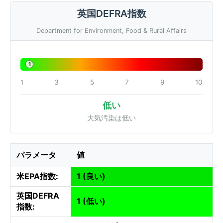
英国DEFRA指数
Department for Environment, Food & Rural Affairs
1
1
3
5
7
9
10
低い
大気汚染は低い
パラメータ
値
米EPA指数:
1 (良い)
英国DEFRA
1 (低い)
指数: