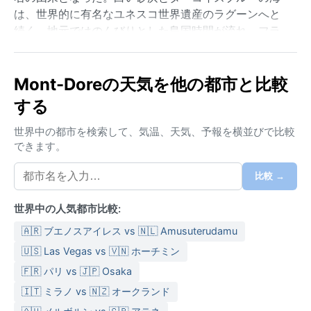
は、世界的に有名なユネスコ世界遺産のラグーンへと
続く。地元ではのんびりとした島国時間が流れ、フラ
ンス領であることを感じさせるペストリーやバゲット
が並ぶマルシェも魅力的だ。
Mont-Doreの天気を他の都市と比較
気候はケッペンの区分でAm（熱帯モンスーン）に属す
する
る。年間を通じて高温多湿で、雨季は11月から4月。こ
の時期はスコールが頻繁に訪れ、湿度は80％を超える
世界中の都市を検索して、気温、天気、予報を横並びで比較
ことも珍しくない。一方、乾季は5月から10月で、日中
できます。
の気温は25℃前後と過ごしやすく、夜は少し涼しくな
る。夏のピーク時は30℃を超え、体感温度はさらに高
比較 →
い。持ち物は通気性の良いコットンやリネン、紫外線
対策の帽子とサングラスが欠かせない。雨季には突然
世界中の人気都市比較:
の雨に備えて折りたたみ傘を。乾季でも湿度はそれな
🇦🇷 ブエノスアイレス vs 🇳🇱 Amusuterudamu
りにあるので、速乾性のある服が重宝する。
🇺🇸 Las Vegas vs 🇻🇳 ホーチミン
ベストシーズンは乾季にあたる5月から10月。晴天が続
🇫🇷 パリ vs 🇯🇵 Osaka
き、サイクロンのリスクも低い。サイクロンシーズン
🇮🇹 ミラノ vs 🇳🇿 オークランド
は雨季と重なり、12月から3月にかけて時折熱帯低気圧