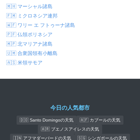
🇲🇭 マーシャル諸島
🇫🇲 ミクロネシア連邦
🇼🇫 ワリー エ フトゥーナ諸島
🇵🇫 仏領ポリネシア
🇲🇵 北マリアナ諸島
🇺🇲 合衆国領有小離島
🇦🇸 米領サモア
今日の人気都市
🇩🇴 Santo Domingoの天気
🇦🇫 カブールの天気
🇦🇷 ブエノスアイレスの天気
🇮🇳 アフマダーバードの天気
🇸🇬 シンガポールの天気