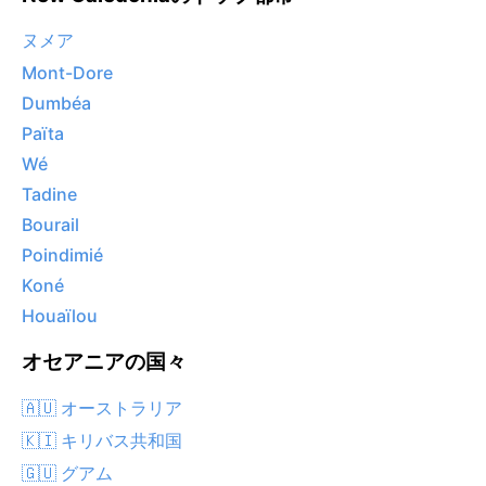
ヌメア
Mont-Dore
Dumbéa
Païta
Wé
Tadine
Bourail
Poindimié
Koné
Houaïlou
オセアニアの国々
🇦🇺 オーストラリア
🇰🇮 キリバス共和国
🇬🇺 グアム