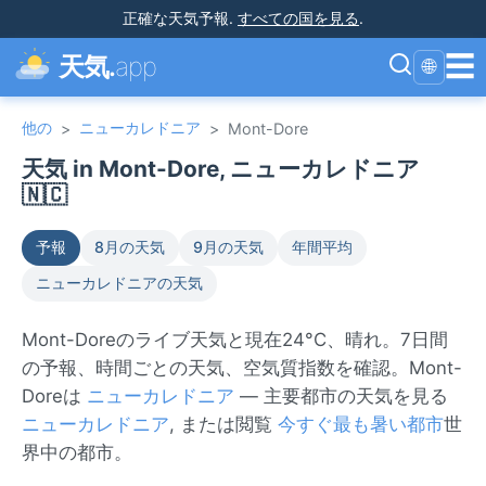
正確な天気予報
.
すべての国を見る
.
☰
天気.
app
🌐
他の
ニューカレドニア
>
>
Mont-Dore
天気 in Mont-Dore, ニューカレドニア
🇳🇨
予報
8月の天気
9月の天気
年間平均
ニューカレドニアの天気
Mont-Doreのライブ天気と現在24°C、晴れ。7日間
の予報、時間ごとの天気、空気質指数を確認。Mont-
Doreは
ニューカレドニア
— 主要都市の天気を見る
ニューカレドニア
, または閲覧
今すぐ最も暑い都市
世
界中の都市。