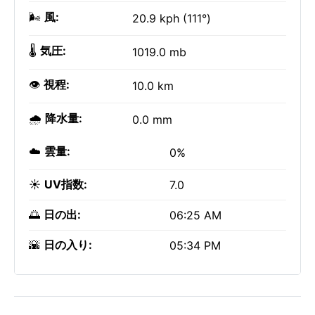
🌬️
風:
20.9 kph (111°)
🌡️
気圧:
1019.0 mb
👁️
視程:
10.0 km
🌧️
降水量:
0.0 mm
☁️
雲量:
0%
☀️
UV指数:
7.0
🌅
日の出:
06:25 AM
🌇
日の入り:
05:34 PM