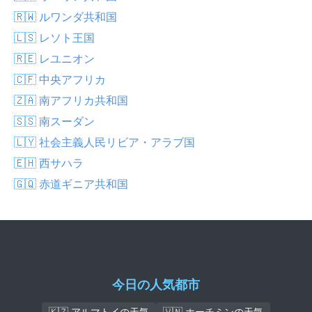
🇷🇼 ルワンダ共和国
🇱🇸 レソト王国
🇷🇪 レユニオン
🇨🇫 中央アフリカ
🇿🇦 南アフリカ共和国
🇸🇸 南スーダン
🇱🇾 社会主義人民リビア・アラブ国
🇪🇭 西サハラ
🇬🇶 赤道ギニア共和国
今日の人気都市
🇰🇿 アルマトイの天気
🇻🇳 ホーチミンの天気