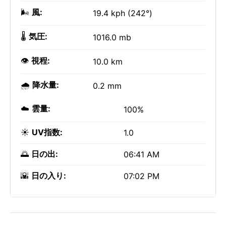
🌬️
風:
19.4 kph (242°)
🌡️
気圧:
1016.0 mb
👁️
視程:
10.0 km
🌧️
降水量:
0.2 mm
☁️
雲量:
100%
☀️
UV指数:
1.0
🌅
日の出:
06:41 AM
🌇
日の入り:
07:02 PM