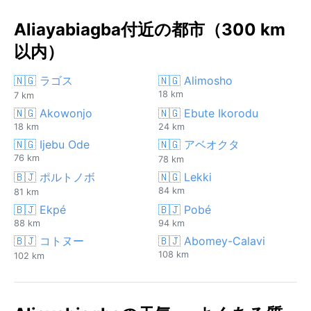
Aliayabiagba付近の都市（300 km
以内）
🇳🇬 ラゴス
🇳🇬 Alimosho
18 km
7 km
🇳🇬 Akowonjo
🇳🇬 Ebute Ikorodu
18 km
24 km
🇳🇬 Ijebu Ode
🇳🇬 アベオクタ
76 km
78 km
🇧🇯 ポルトノボ
🇳🇬 Lekki
84 km
81 km
🇧🇯 Ekpé
🇧🇯 Pobé
88 km
94 km
🇧🇯 コトヌー
🇧🇯 Abomey-Calavi
108 km
102 km