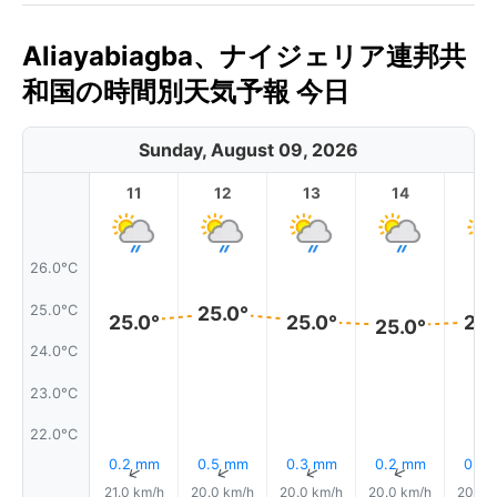
Aliayabiagba、ナイジェリア連邦共
和国の時間別天気予報 今日
Sunday, August 09, 2026
11
12
13
14
1
26.0°C
25.0°C
25.0°
25.0°
25.0°
25.
25.0°
24.0°C
23.0°C
22.0°C
0.2 mm
0.5 mm
0.3 mm
0.2 mm
0.2
↑
↑
↑
↑
21.0 km/h
20.0 km/h
20.0 km/h
20.0 km/h
20.0 