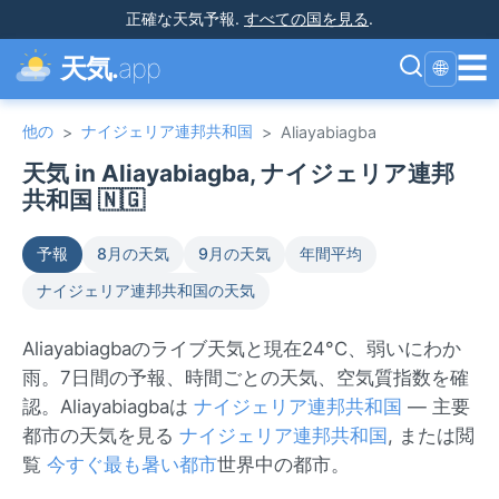
正確な天気予報
.
すべての国を見る
.
☰
天気.
app
🌐
他の
ナイジェリア連邦共和国
>
>
Aliayabiagba
天気 in Aliayabiagba, ナイジェリア連邦
共和国 🇳🇬
予報
8月の天気
9月の天気
年間平均
ナイジェリア連邦共和国の天気
Aliayabiagbaのライブ天気と現在24°C、弱いにわか
雨。7日間の予報、時間ごとの天気、空気質指数を確
認。Aliayabiagbaは
ナイジェリア連邦共和国
— 主要
都市の天気を見る
ナイジェリア連邦共和国
, または閲
覧
今すぐ最も暑い都市
世界中の都市。