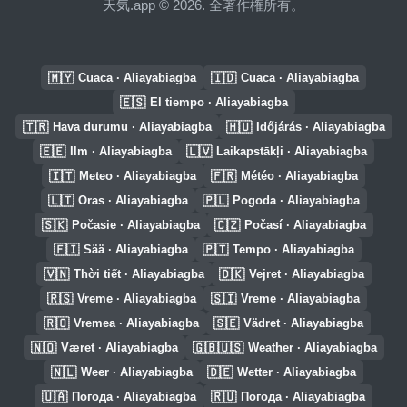
天気.app © 2026. 全著作権所有。
🇲🇾
🇮🇩
Cuaca · Aliayabiagba
Cuaca · Aliayabiagba
🇪🇸
El tiempo · Aliayabiagba
🇹🇷
🇭🇺
Hava durumu · Aliayabiagba
Időjárás · Aliayabiagba
🇪🇪
🇱🇻
Ilm · Aliayabiagba
Laikapstākļi · Aliayabiagba
🇮🇹
🇫🇷
Meteo · Aliayabiagba
Météo · Aliayabiagba
🇱🇹
🇵🇱
Oras · Aliayabiagba
Pogoda · Aliayabiagba
🇸🇰
🇨🇿
Počasie · Aliayabiagba
Počasí · Aliayabiagba
🇫🇮
🇵🇹
Sää · Aliayabiagba
Tempo · Aliayabiagba
🇻🇳
🇩🇰
Thời tiết · Aliayabiagba
Vejret · Aliayabiagba
🇷🇸
🇸🇮
Vreme · Aliayabiagba
Vreme · Aliayabiagba
🇷🇴
🇸🇪
Vremea · Aliayabiagba
Vädret · Aliayabiagba
🇳🇴
🇬🇧🇺🇸
Været · Aliayabiagba
Weather · Aliayabiagba
🇳🇱
🇩🇪
Weer · Aliayabiagba
Wetter · Aliayabiagba
🇺🇦
🇷🇺
Погода · Aliayabiagba
Погода · Aliayabiagba