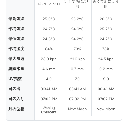
近くで所により
近くで所により
弱いにわか雨
雨
雨
最高気温
25.0°C
26.2°C
26.6°C
平均気温
24.7°C
24.9°C
25.2°C
最低気温
24.3°C
24.2°C
24.2°C
平均湿度
84%
79%
78%
最大風速
23.0 kph
21.6 kph
24.5 kph
総降水量
4.6 mm
0.7 mm
0.2 mm
UV指数
4.0
7.0
9.0
日の出
06:41 AM
06:41 AM
06:41 AM
日の入り
07:02 PM
07:02 PM
07:02 PM
Waning
月の位相
New Moon
New Moon
N
Crescent