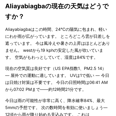
Aliayabiagbaの現在の天気はどうで
すか？
Aliayabiagbaはこの時間、24°Cの陽気に包まれ、軽い
にわか雨が広がっています。 ところどころ雲が日差しを
遮っています。 今は風冷えや暑さの上昇はほとんどあり
ません。 westから19 kphの安定した風が吹いていま
す。 空気がもわっとしていて、湿度は84%です。
現在の空気質は良好です（US EPA指数1、PM2.5 14）
— 屋外での運動に適しています。 UVは1で低い — 今日
は日焼け対策は不要です。 今日の日照時間は06:41 AM
から07:02 PMまで——約12時間21分です。
今日は雨の可能性が非常に高く、降水確率84%、最大
5mmの予想です。 次の数時間を有効に使いましょう—
12頃から雨が降り始める見込みです。 これは