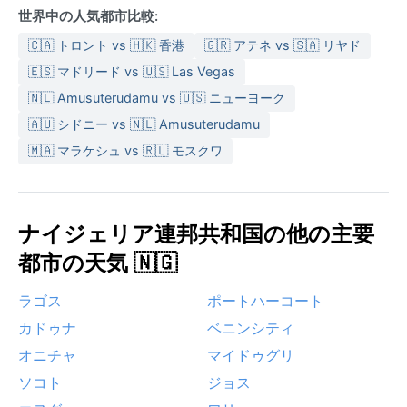
世界中の人気都市比較:
🇨🇦 トロント vs 🇭🇰 香港
🇬🇷 アテネ vs 🇸🇦 リヤド
🇪🇸 マドリード vs 🇺🇸 Las Vegas
🇳🇱 Amusuterudamu vs 🇺🇸 ニューヨーク
🇦🇺 シドニー vs 🇳🇱 Amusuterudamu
🇲🇦 マラケシュ vs 🇷🇺 モスクワ
ナイジェリア連邦共和国の他の主要
都市の天気 🇳🇬
ラゴス
ポートハーコート
カドゥナ
ベニンシティ
オニチャ
マイドゥグリ
ソコト
ジョス