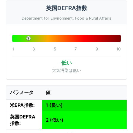
英国DEFRA指数
Department for Environment, Food & Rural Affairs
2
1
3
5
7
9
10
低い
大気汚染は低い
パラメータ
値
米EPA指数:
1 (良い)
英国DEFRA
2 (低い)
指数: