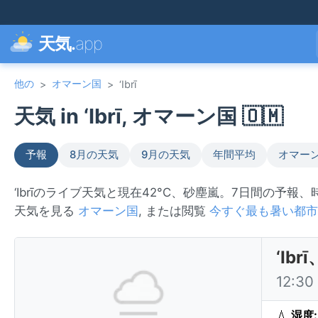
天気.
app
他の
オマーン国
>
>
‘Ibrī
天気 in ‘Ibrī, オマーン国 🇴🇲
予報
8月の天気
9月の天気
年間平均
オマー
‘Ibrīのライブ天気と現在42°C、砂塵嵐。7日間の予報、
天気を見る
オマーン国
, または閲覧
今すぐ最も暑い都市
‘I
12:3
💧
湿度: