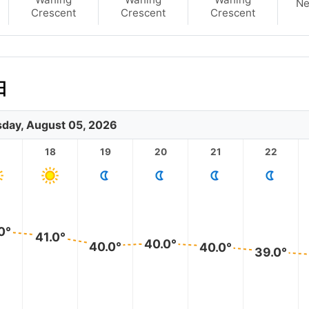
N
Crescent
Crescent
Crescent
日
day, August 05, 2026
18
19
20
21
22
0°
41.0°
40.0°
40.0°
40.0°
39.0°