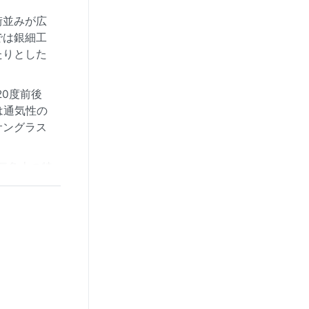
街並みが広
では銀細工
たりとした
0度前後
は通気性の
サングラス
気象上の特
か雨が峡谷
うした砂嵐