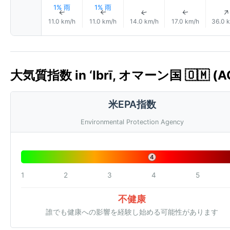
1% 雨
1% 雨
↑
↑
↑
↑
11.0 km/h
11.0 km/h
14.0 km/h
17.0 km/h
36.0 
大気質指数 in ‘Ibrī, オマーン国 🇴🇲 (A
米EPA指数
Environmental Protection Agency
4
1
2
3
4
5
不健康
誰でも健康への影響を経験し始める可能性があります