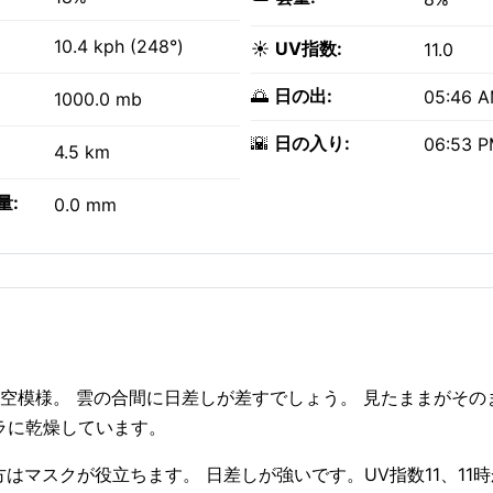
10.4 kph (248°)
☀️
UV指数:
11.0
🌅
日の出:
05:46 
1000.0 mb
🌇
日の入り:
06:53 
4.5 km
量:
0.0 mm
やすい空模様。 雲の合間に日差しが差すでしょう。 見たままがそ
ラに乾燥しています。
敏感な方はマスクが役立ちます。 日差しが強いです。UV指数11、11