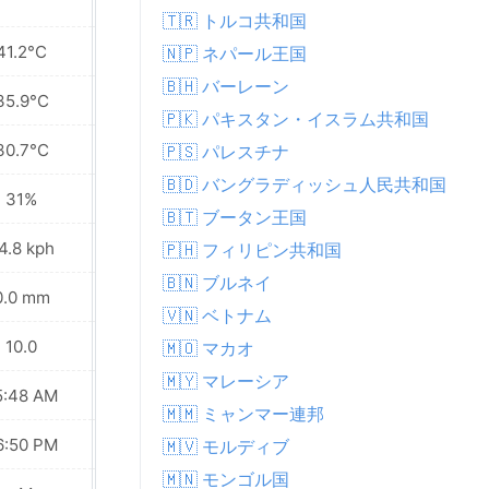
🇹🇷 トルコ共和国
41.2°C
43.4°C
🇳🇵 ネパール王国
🇧🇭 バーレーン
35.9°C
36.4°C
🇵🇰 パキスタン・イスラム共和国
30.7°C
30.1°C
🇵🇸 パレスチナ
🇧🇩 バングラディッシュ人民共和国
31%
29%
🇧🇹 ブータン王国
4.8 kph
29.5 kph
🇵🇭 フィリピン共和国
🇧🇳 ブルネイ
0.0 mm
0.0 mm
🇻🇳 ベトナム
10.0
10.0
🇲🇴 マカオ
🇲🇾 マレーシア
5:48 AM
05:48 AM
🇲🇲 ミャンマー連邦
6:50 PM
06:49 PM
🇲🇻 モルディブ
🇲🇳 モンゴル国