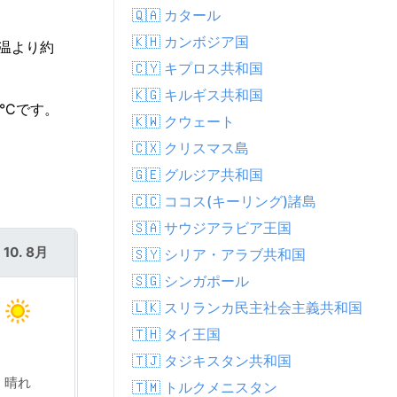
🇶🇦 カタール
🇰🇭 カンボジア国
気温より約
🇨🇾 キプロス共和国
🇰🇬 キルギス共和国
°Cです。
🇰🇼 クウェート
🇨🇽 クリスマス島
🇬🇪 グルジア共和国
🇨🇨 ココス(キーリング)諸島
🇸🇦 サウジアラビア王国
 10. 8月
火 11. 8月
🇸🇾 シリア・アラブ共和国
🇸🇬 シンガポール
🇱🇰 スリランカ民主社会主義共和国
🇹🇭 タイ王国
🇹🇯 タジキスタン共和国
晴れ
晴れ
🇹🇲 トルクメニスタン