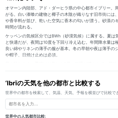
オマーン内陸部、アド・ダーヒラ県の中心都市イブリー。
がる。白い漆喰の建物と椰子の木陰が織りなす旧市街には
や香辛料が並び、乾いた空気に香木の匂いが漂う。砂漠の
時間が流れる。
ケッペンの気候区分ではBWh（砂漠気候）に属する。夏は
と快適だが、夜間は10度を下回り冷え込む。年間降水量は
良い綿やリネンの薄手の服が基本。冬の早朝や夜は薄手の
や帽子、日焼け止めは必須。
最も訪れやすい季節は11月から3月。気温が穏やかで、屋
筆すべき現象としては、稀に発生するワジ（涸れ川）の鉄
に流れ込み危険を伴う。また、シャマル風と呼ばれる北西
‘Ibrīの天気を他の都市と比較する
や洪水への注意が必要だが、基本的には年間を通じて安定
世界中の都市を検索して、気温、天気、予報を横並びで比較で
世界中の人気都市比較: