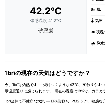
42.2°C
🌬️
風:
体感温度 41.2°C
🌡️
気圧:
砂塵嵐
👁️
視程:
🌧️
降水
‘Ibrīの現在の天気はどうですか？
今、‘Ibrīは灼熱です — 焼けつくような42°C、変わり
示温度通りに感じられます。 現在の湿度は18%で、カラカ
‘Ibrī全体で不健康な大気 — EPA指数4、PM2.5 71。