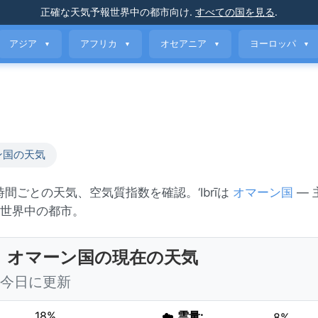
正確な天気予報
世界中の都市向け
.
すべての国を見る
.
アジア
アフリカ
オセアニア
ヨーロッパ
▼
▼
▼
▼
ン国の天気
時間ごとの天気、空気質指数を確認。‘Ibrīは
オマーン国
— 
世界中の都市。
brī、オマーン国の現在の天気
0 今日に更新
18%
☁️
雲量:
8%