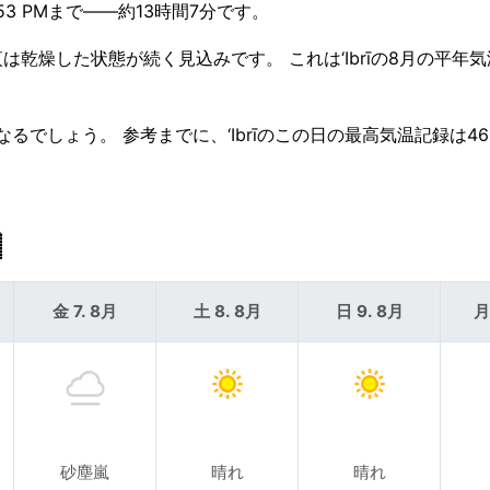
53 PMまで——約13時間7分です。
は乾燥した状態が続く見込みです。 これは‘Ibrīの8月の平年
るでしょう。 参考までに、‘Ibrīのこの日の最高気温記録は46

金 7. 8月
土 8. 8月
日 9. 8月
月
砂塵嵐
晴れ
晴れ