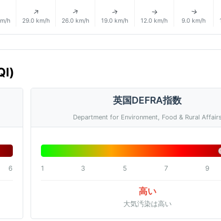
↑
↑
↑
↑
↑
↑
km/h
29.0 km/h
26.0 km/h
19.0 km/h
12.0 km/h
9.0 km/h
QI)
英国DEFRA指数
Department for Environment, Food & Rural Affair
6
1
3
5
7
9
高い
大気汚染は高い