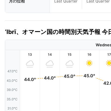
月の位相
Last Quarter
Last Quarter
‘Ibrī、オマーン国の時間別天気予報 今
Wednes
13
14
15
16
17
47.0°C
45.0°
45.0°
44.0°
44.0°
43.0°C
42.
39.0°C
35.0°C
31.0°C