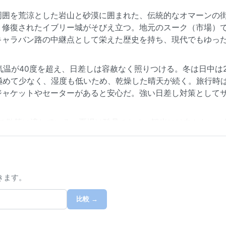
周囲を荒涼とした岩山と砂漠に囲まれた、伝統的なオマーンの
、修復されたイブリー城がそびえ立つ。地元のスーク（市場）
キャラバン路の中継点として栄えた歴史を持ち、現代でもゆっ
気温が40度を超え、日差しは容赦なく照りつける。冬は日中は2
極めて少なく、湿度も低いため、乾燥した晴天が続く。旅行時
ジャケットやセーターがあると安心だ。強い日差し対策として
外の散策に適している。夏場は酷暑のため、観光には向かない。
砲水が挙げられる。冬季にときおり低気圧が通過すると、にわ
からの強風が砂塵を巻き上げ、視界が悪くなることもある。こ
した晴天に恵まれる。
きます。
比較 →