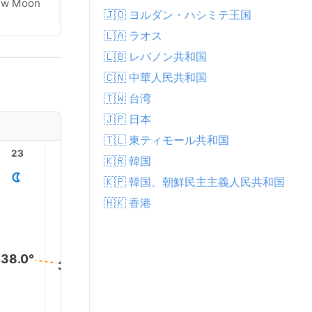
ew Moon
New Moon
🇯🇴 ヨルダン・ハシミテ王国
🇱🇦 ラオス
🇱🇧 レバノン共和国
🇨🇳 中華人民共和国
🇹🇼 台湾
🇯🇵 日本
🇹🇱 東ティモール共和国
23
1
2
3
4
🇰🇷 韓国
🇰🇵 韓国、朝鮮民主主義人民共和国
🇭🇰 香港
38.0°
37.0°
36.0°
34.0°
34.0
34.0°