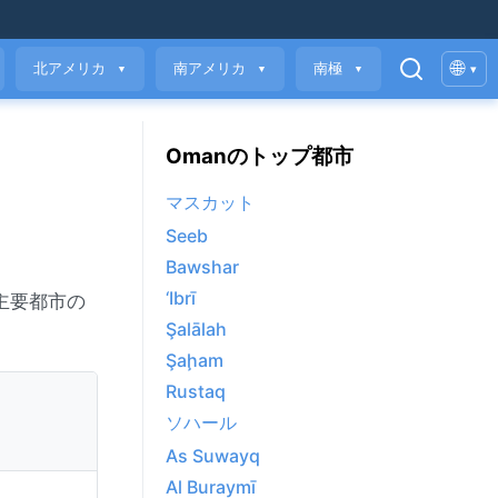
🌐
北アメリカ
南アメリカ
南極
▾
▼
▼
▼
Omanのトップ都市
マスカット
Seeb
Bawshar
‘Ibrī
主要都市の
Şalālah
Şaḩam
Rustaq
ソハール
As Suwayq
Al Buraymī