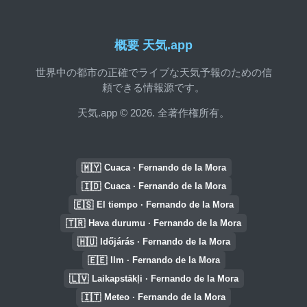
概要 天気.app
世界中の都市の正確でライブな天気予報のための信
頼できる情報源です。
天気.app © 2026. 全著作権所有。
🇲🇾
Cuaca · Fernando de la Mora
🇮🇩
Cuaca · Fernando de la Mora
🇪🇸
El tiempo · Fernando de la Mora
🇹🇷
Hava durumu · Fernando de la Mora
🇭🇺
Időjárás · Fernando de la Mora
🇪🇪
Ilm · Fernando de la Mora
🇱🇻
Laikapstākļi · Fernando de la Mora
🇮🇹
Meteo · Fernando de la Mora