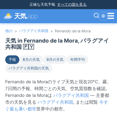
正確な天気予報
.
すべての国を見る
.
☰
天気.
app
🌐
他の
パラグアイ共和国
>
>
Fernando de la Mora
天気 in Fernando de la Mora, パラグアイ
共和国 🇵🇾
予報
8月の天気
9月の天気
年間平均
パラグアイ共和国の天気
Fernando de la Moraのライブ天気と現在20°C、霧。
7日間の予報、時間ごとの天気、空気質指数を確認。
Fernando de la Moraは
パラグアイ共和国
— 主要都
市の天気を見る
パラグアイ共和国
, または閲覧
今す
ぐ最も暑い都市
世界中の都市。