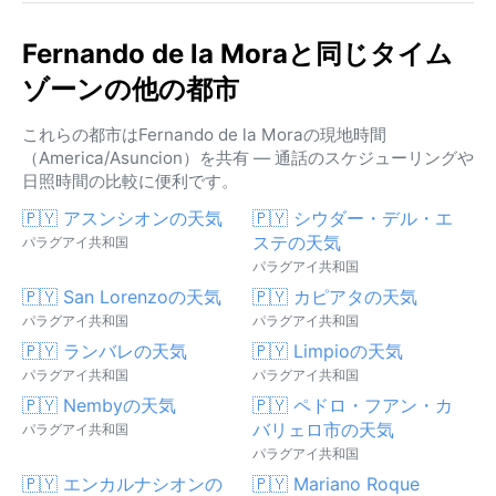
Fernando de la Moraと同じタイム
ゾーンの他の都市
これらの都市はFernando de la Moraの現地時間
（America/Asuncion）を共有 — 通話のスケジューリングや
日照時間の比較に便利です。
🇵🇾 アスンシオンの天気
🇵🇾 シウダー・デル・エ
ステの天気
パラグアイ共和国
パラグアイ共和国
🇵🇾 San Lorenzoの天気
🇵🇾 カピアタの天気
パラグアイ共和国
パラグアイ共和国
🇵🇾 ランバレの天気
🇵🇾 Limpioの天気
パラグアイ共和国
パラグアイ共和国
🇵🇾 Nembyの天気
🇵🇾 ペドロ・フアン・カ
バリェロ市の天気
パラグアイ共和国
パラグアイ共和国
🇵🇾 エンカルナシオンの
🇵🇾 Mariano Roque