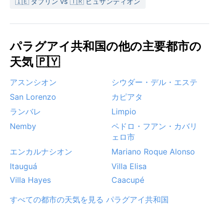
🇮🇪 ダブリン vs 🇹🇷 ビュザンティオン
く、台風の影響も受けない。夏の猛暑と驟雨には注意
が必要だが、全体的に年間を通じて比較的安定した気
候が続く。
パラグアイ共和国の他の主要都市の
天気 🇵🇾
アスンシオン
シウダー・デル・エステ
San Lorenzo
カピアタ
ランバレ
Limpio
Nemby
ペドロ・フアン・カバリ
ェロ市
エンカルナシオン
Mariano Roque Alonso
Itauguá
Villa Elisa
Villa Hayes
Caacupé
すべての都市の天気を見る パラグアイ共和国