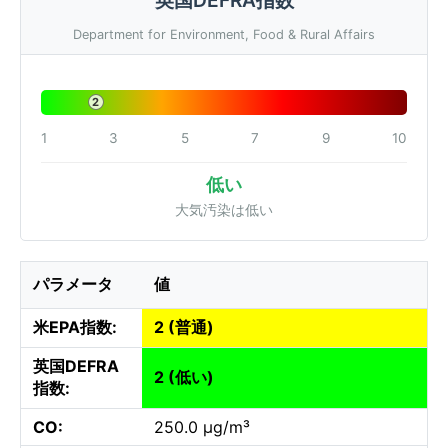
Department for Environment, Food & Rural Affairs
2
1
3
5
7
9
10
低い
大気汚染は低い
パラメータ
値
米EPA指数:
2 (普通)
英国DEFRA
2 (低い)
指数:
CO:
250.0 µg/m³