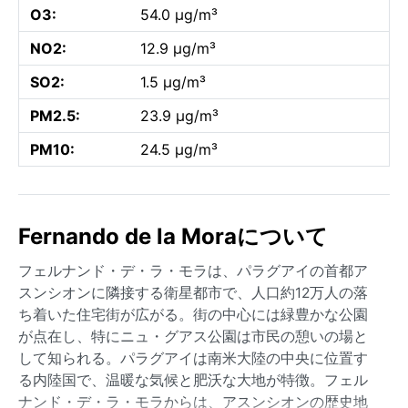
O3:
54.0 µg/m³
NO2:
12.9 µg/m³
SO2:
1.5 µg/m³
PM2.5:
23.9 µg/m³
PM10:
24.5 µg/m³
Fernando de la Moraについて
フェルナンド・デ・ラ・モラは、パラグアイの首都ア
スンシオンに隣接する衛星都市で、人口約12万人の落
ち着いた住宅街が広がる。街の中心には緑豊かな公園
が点在し、特にニュ・グアス公園は市民の憩いの場と
して知られる。パラグアイは南米大陸の中央に位置す
る内陸国で、温暖な気候と肥沃な大地が特徴。フェル
ナンド・デ・ラ・モラからは、アスンシオンの歴史地