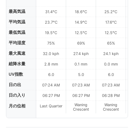
最高気温
31.4°C
18.6°C
25.2°C
平均気温
23.7°C
14.9°C
17.6°C
最低気温
19.5°C
12.5°C
12.5°C
平均湿度
75%
69%
65%
最大風速
32.0 kph
27.4 kph
24.1 kph
総降水量
2.8 mm
0.1 mm
0.0 mm
UV指数
6.0
5.0
6.0
日の出
07:24 AM
07:23 AM
07:23 AM
日の入り
06:27 PM
06:27 PM
06:28 PM
Waning
Waning
月の位相
Last Quarter
Crescent
Crescent