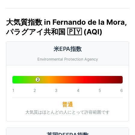
大気質指数 in Fernando de la Mora,
パラグアイ共和国 🇵🇾 (AQI)
米EPA指数
Environmental Protection Agency
2
1
2
3
4
5
6
普通
大気質はほとんどの人にとって許容範囲です
英国DEFRA指数