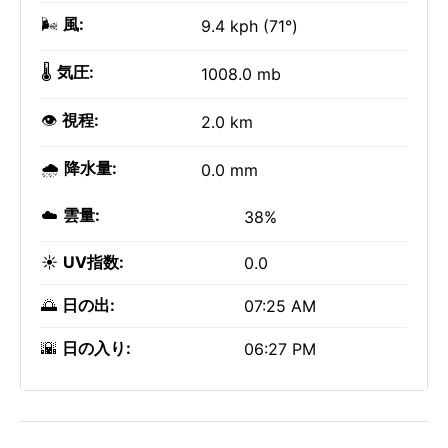
🌬️
風:
9.4 kph (71°)
🌡️
気圧:
1008.0 mb
👁️
視程:
2.0 km
🌧️
降水量:
0.0 mm
☁️
雲量:
38%
☀️
UV指数:
0.0
🌅
日の出:
07:25 AM
🌇
日の入り:
06:27 PM