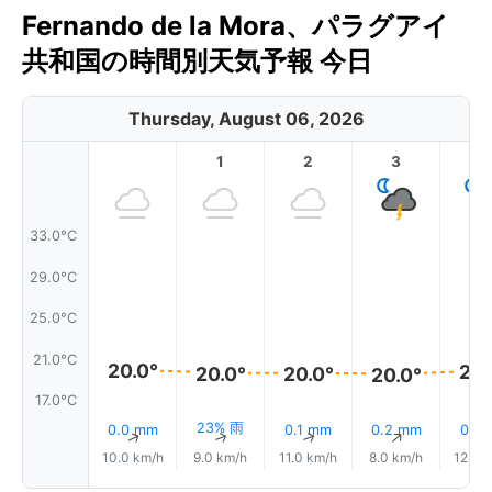
Fernando de la Mora、パラグアイ
共和国の時間別天気予報 今日
Thursday, August 06, 2026
1
2
3
4
33.0°C
29.0°C
25.0°C
21.0°C
20.0°
20.
20.0°
20.0°
20.0°
17.0°C
23% 雨
0.0 mm
0.1 mm
0.2 mm
0.1 
↑
↑
↑
↑
10.0 km/h
9.0 km/h
11.0 km/h
8.0 km/h
12.0 