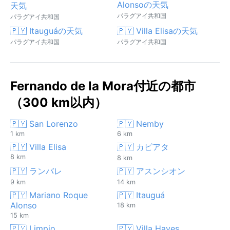
Alonsoの天気
天気
パラグアイ共和国
パラグアイ共和国
🇵🇾 Itauguáの天気
🇵🇾 Villa Elisaの天気
パラグアイ共和国
パラグアイ共和国
Fernando de la Mora付近の都市
（300 km以内）
🇵🇾 San Lorenzo
🇵🇾 Nemby
1 km
6 km
🇵🇾 Villa Elisa
🇵🇾 カピアタ
8 km
8 km
🇵🇾 ランバレ
🇵🇾 アスンシオン
9 km
14 km
🇵🇾 Mariano Roque
🇵🇾 Itauguá
Alonso
18 km
15 km
🇵🇾 Limpio
🇵🇾 Villa Hayes