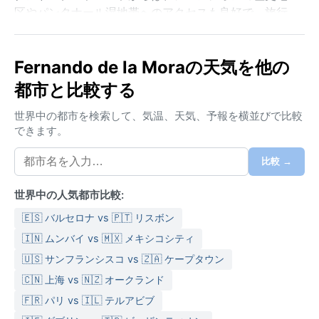
区やパンタナール湿地帯へのアクセスも良好で、旅行
者にとって便利な拠点となる。
気候区分はケッペンのAw（熱帯サバナ気候）に属し、
Fernando de la Moraの天気を他の
明確な雨季と乾季がある。夏（10月～3月）は高温多湿
都市と比較する
で、日中の気温は35℃を超えることも珍しくなく、午
後には激しいスコールが発生する。冬（6月～8月）は
世界中の都市を検索して、気温、天気、予報を横並びで比較
比較的過ごしやすく、平均気温は15～25℃で湿度も下
できます。
がる。ただし、寒波の影響で一時的に10℃を下回る日
もある。年間降雨量は約1400mmで、雨季の12月～2月
比較 →
に特に雨が多い。旅行の際は、夏は速乾性のある通気
性の良い服と折りたたみ傘、冬は薄手のジャケットや
世界中の人気都市比較:
セーターを用意するとよい。
🇪🇸 バルセロナ vs 🇵🇹 リスボン
最も快適な時期は気温が穏やかで降水量も少ない5月～
🇮🇳 ムンバイ vs 🇲🇽 メキシコシティ
9月。この期間は湿度も低く、屋外での観光に適してい
🇺🇸 サンフランシスコ vs 🇿🇦 ケープタウン
る。注目すべき気象現象としては、南極からの寒気団
🇨🇳 上海 vs 🇳🇿 オークランド
「スラソ」が挙げられる。これにより冬場に数日間、
気温が急激に下がり、早朝には霜が降りることもあ
🇫🇷 パリ vs 🇮🇱 テルアビブ
る。ただし、ハリケーンや竜巻のリスクはほとんどな