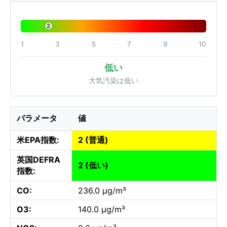
2
1
3
5
7
9
10
低い
大気汚染は低い
パラメータ
値
米EPA指数:
2 (普通)
英国DEFRA
2 (低い)
指数:
CO:
236.0 µg/m³
O3:
140.0 µg/m³