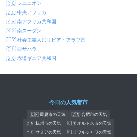
🇷🇪 レユニオン
🇨🇫 中央アフリカ
🇿🇦 南アフリカ共和国
🇸🇸 南スーダン
🇱🇾 社会主義人民リビア・アラブ国
🇪🇭 西サハラ
🇬🇶 赤道ギニア共和国
今日の人気都市
🇨🇳 重慶市の天気
🇨🇳 合肥市の天気
🇨🇳 杭州市の天気
🇨🇳 オルドス市の天気
🇾🇪 サヌアの天気
🇵🇱 ワルシャワの天気