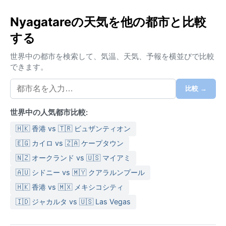
ケッペンの気候区分では熱帯サバンナ気候（Aw）に属
Nyagatareの天気を他の都市と比較
するニャガタレは、明確な雨季と乾季を持つ。年間平
する
均気温は20度から25度と温暖だが、標高約1300メート
ルゆえに朝夕は涼しい。雨季は3月から5月と10月から
世界中の都市を検索して、気温、天気、予報を横並びで比較
12月の二回で、特に4月と11月は降水量が多く、湿度も
できます。
70％を超える。乾季の6月から8月はほとんど雨が降ら
ず、日差しが強い。旅行の際は、通気性の良い綿素材
比較 →
の衣服と、雨季には折りたたみ傘やレインジャケッ
ト、乾季には日焼け止めと帽子が欠かせない。
世界中の人気都市比較:
気象面でのベストシーズンは乾季の6月から8月で、動
🇭🇰 香港 vs 🇹🇷 ビュザンティオン
物観察に適した晴天が続く。また、1月から2月も比較
🇪🇬 カイロ vs 🇿🇦 ケープタウン
的乾燥しており、快適に過ごせる。ニャガタレではハ
🇳🇿 オークランド vs 🇺🇸 マイアミ
リケーンや大雪などの極端な現象はほとんど見られな
🇦🇺 シドニー vs 🇲🇾 クアラルンプール
いが、雨季の午後には激しい雷雨が発生することがあ
る。サイクロンやモンスーンの影響はなく、穏やかな
🇭🇰 香港 vs 🇲🇽 メキシコシティ
気候の中で、ルワンダの大地の息吹を感じられる場所
🇮🇩 ジャカルタ vs 🇺🇸 Las Vegas
である。