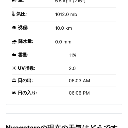
🌬️
風:
6.5 kph (216°)
🌡️
気圧:
1012.0 mb
👁️
視程:
10.0 km
🌧️
降水量:
0.0 mm
☁️
雲量:
11%
☀️
UV指数:
2.0
🌅
日の出:
06:03 AM
🌇
日の入り:
06:06 PM
Nyagatareの現在の天気はどうです