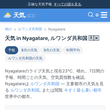
正確な天気予報
.
すべての国を見る
.
☰
天気.
app
🌐
他の
ルワンダ共和国
>
>
Nyagatare
天気 in Nyagatare, ルワンダ共和国 🇷🇼
予報
8月の天気
9月の天気
年間平均
ルワンダ共和国の天気
Nyagatareのライブ天気と現在23°C、晴れ。7日間の
予報、時間ごとの天気、空気質指数を確認。
Nyagatareは
ルワンダ共和国
— 主要都市の天気を見
る
ルワンダ共和国
, または閲覧
今すぐ最も暑い都市
世界中の都市。