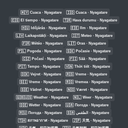
🇲🇾
🇮🇩
Cuaca · Nyagatare
Cuaca · Nyagatare
🇪🇸
🇹🇷
El tiempo · Nyagatare
Hava durumu · Nyagatare
🇭🇺
🇪🇪
Időjárás · Nyagatare
Ilm · Nyagatare
🇱🇻
🇮🇹
Laikapstākļi · Nyagatare
Meteo · Nyagatare
🇫🇷
🇱🇹
Météo · Nyagatare
Oras · Nyagatare
🇵🇱
🇸🇰
Pogoda · Nyagatare
Počasie · Nyagatare
🇨🇿
🇫🇮
Počasí · Nyagatare
Sää · Nyagatare
🇵🇹
🇻🇳
Tempo · Nyagatare
Thời tiết · Nyagatare
🇩🇰
🇷🇸
Vejret · Nyagatare
Vreme · Nyagatare
🇸🇮
🇷🇴
Vreme · Nyagatare
Vremea · Nyagatare
🇸🇪
🇳🇴
Vädret · Nyagatare
Været · Nyagatare
🇬🇧🇺🇸
🇳🇱
Weather · Nyagatare
Weer · Nyagatare
🇩🇪
🇺🇦
Wetter · Nyagatare
Погода · Nyagatare
🇷🇺
🇸🇦
Погода · Nyagatare
الطقس · Nyagatare
🇹🇭
🇯🇵
สภาพอากาศ · Nyagatare
天気 · Nyagatare