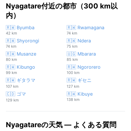
Nyagatare付近の都市（300 km以
内）
🇷🇼 Byumba
🇷🇼 Rwamagana
42 km
74 km
🇷🇼 Shyorongi
🇷🇼 Ndera
74 km
75 km
🇷🇼 Musanze
🇺🇬 Mbarara
80 km
85 km
🇷🇼 Kibungo
🇷🇼 Ngororero
99 km
100 km
🇷🇼 ギタラマ
🇷🇼 ギセニ
107 km
127 km
🇨🇩 ゴマ
🇷🇼 Kibuye
138 km
129 km
Nyagatareの天気 — よくある質問