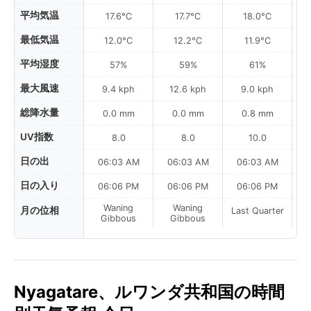
平均気温
17.6°C
17.7°C
18.0°C
最低気温
12.0°C
12.2°C
11.9°C
平均湿度
57%
59%
61%
最大風速
9.4 kph
12.6 kph
9.0 kph
総降水量
0.0 mm
0.0 mm
0.8 mm
UV指数
8.0
8.0
10.0
日の出
06:03 AM
06:03 AM
06:03 AM
0
日の入り
06:06 PM
06:06 PM
06:06 PM
Waning
Waning
月の位相
Last Quarter
La
Gibbous
Gibbous
Nyagatare、ルワンダ共和国の時間