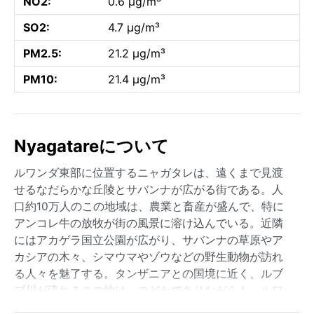
NO2:
0.6 µg/m³
SO2:
4.7 µg/m³
PM2.5:
21.2 µg/m³
PM10:
21.4 µg/m³
Nyagatareについて
ルワンダ東部に位置するニャガタレは、遠くまで見渡
せるなだらかな丘陵とサバンナが広がる街である。人
口約10万人のこの地域は、農業と畜産が盛んで、特に
アンコレ牛の放牧が街の風景に溶け込んでいる。近隣
にはアカゲラ国立公園が広がり、サバンナの草原やア
カシアの木々、シマウマやゾウなどの野生動物が訪れ
る人々を魅了する。タンザニアとの国境に近く、ルブ
ブ川が流れるこの地は、のどかでありながらも、ルワ
ンダの経済発展を象徴する活気ある街である。