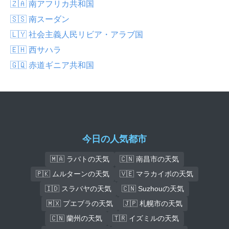
🇿🇦 南アフリカ共和国
🇸🇸 南スーダン
🇱🇾 社会主義人民リビア・アラブ国
🇪🇭 西サハラ
🇬🇶 赤道ギニア共和国
今日の人気都市
🇲🇦 ラバトの天気
🇨🇳 南昌市の天気
🇵🇰 ムルターンの天気
🇻🇪 マラカイボの天気
🇮🇩 スラバヤの天気
🇨🇳 Suzhouの天気
🇲🇽 プエブラの天気
🇯🇵 札幌市の天気
🇨🇳 蘭州の天気
🇹🇷 イズミルの天気