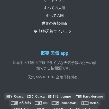
すべての大陸
すべての国
世界の首都都市
🧩 無料天気ウィジェット
概要 天気.app
世界中の都市の正確でライブな天気予報のための信
頼できる情報源です。
天気.app © 2026. 全著作権所有。
🇲🇾
🇮🇩
🇪🇸
🇹🇷
Cuaca
Cuaca
El tiempo
Hava durumu
🇭🇺
🇪🇪
🇱🇻
🇮🇹
Időjárás
Ilm
Laikapstākļi
Meteo