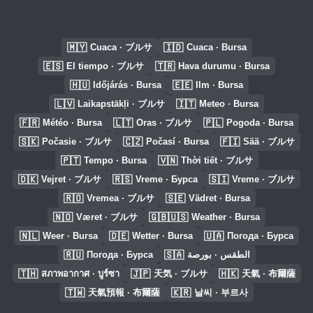
🇲🇾
🇮🇩
Cuaca · ブルサ
Cuaca · Bursa
🇪🇸
🇹🇷
El tiempo · ブルサ
Hava durumu · Bursa
🇭🇺
🇪🇪
Időjárás · Bursa
Ilm · Bursa
🇱🇻
🇮🇹
Laikapstākļi · ブルサ
Meteo · Bursa
🇫🇷
🇱🇹
🇵🇱
Météo · Bursa
Oras · ブルサ
Pogoda · Bursa
🇸🇰
🇨🇿
🇫🇮
Počasie · ブルサ
Počasí · Bursa
Sää · ブルサ
🇵🇹
🇻🇳
Tempo · Bursa
Thời tiết · ブルサ
🇩🇰
🇷🇸
🇸🇮
Vejret · ブルサ
Vreme · Бурса
Vreme · ブルサ
🇷🇴
🇸🇪
Vremea · ブルサ
Vädret · Bursa
🇳🇴
🇬🇧🇺🇸
Været · ブルサ
Weather · Bursa
🇳🇱
🇩🇪
🇺🇦
Weer · Bursa
Wetter · Bursa
Погода · Бурса
🇷🇺
🇸🇦
Погода · Бурса
الطقس · بورصة
🇹🇭
🇯🇵
🇭🇰
สภาพอากาศ · บูร์ซา
天気 · ブルサ
天氣 · 布爾薩
🇹🇼
🇰🇷
天氣預報 · 布爾薩
날씨 · 부르사