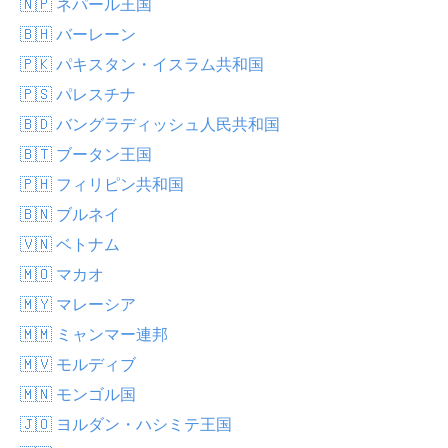
🇳🇵 ネパール王国
🇧🇭 バーレーン
🇵🇰 パキスタン・イスラム共和国
🇵🇸 パレスチナ
🇧🇩 バングラディッシュ人民共和国
🇧🇹 ブータン王国
🇵🇭 フィリピン共和国
🇧🇳 ブルネイ
🇻🇳 ベトナム
🇲🇴 マカオ
🇲🇾 マレーシア
🇲🇲 ミャンマー連邦
🇲🇻 モルディブ
🇲🇳 モンゴル国
🇯🇴 ヨルダン・ハシミテ王国