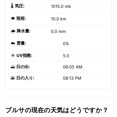
🌡️
気圧:
1015.0 mb
👁️
視程:
10.0 km
🌧️
降水量:
0.0 mm
☁️
雲量:
0%
☀️
UV指数:
5.0
🌅
日の出:
06:05 AM
🌇
日の入り:
08:13 PM
ブルサの現在の天気はどうですか？