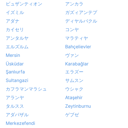
ビュザンティオン
アンカラ
イズミル
ガズィアンテプ
アダナ
ディヤルバクル
カイセリ
コンヤ
アンタルヤ
マラティヤ
エルズルム
Bahçelievler
Mersin
ヴァン
Üsküdar
Karabağlar
Şanlıurfa
エラズー
Sultangazi
サムスン
カフラマンマラシュ
ウシャク
アランヤ
Ataşehir
タルスス
Zeytinburnu
アダパザル
ゲブゼ
Merkezefendi