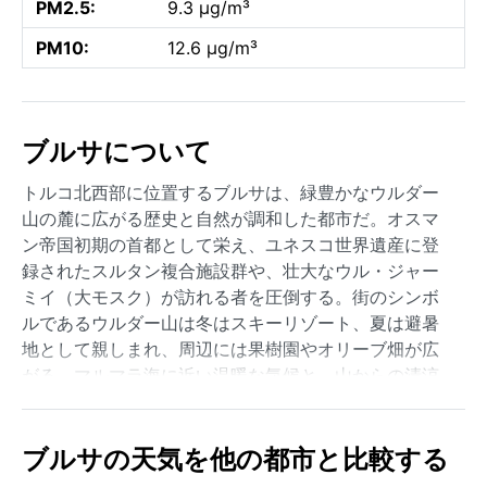
PM2.5:
9.3 µg/m³
PM10:
12.6 µg/m³
ブルサについて
トルコ北西部に位置するブルサは、緑豊かなウルダー
山の麓に広がる歴史と自然が調和した都市だ。オスマ
ン帝国初期の首都として栄え、ユネスコ世界遺産に登
録されたスルタン複合施設群や、壮大なウル・ジャー
ミイ（大モスク）が訪れる者を圧倒する。街のシンボ
ルであるウルダー山は冬はスキーリゾート、夏は避暑
地として親しまれ、周辺には果樹園やオリーブ畑が広
がる。マルマラ海に近い温暖な気候と、山からの清涼
な風が独特の雰囲気を醸し出している。
ケッペンの気候区分ではCsa（地中海性気候・夏乾燥）
ブルサの天気を他の都市と比較する
に属するブルサは、夏は暑く乾燥し、気温が30度を超