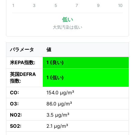
1
3
5
7
9
10
低い
大気汚染は低い
パラメータ
値
米EPA指数:
1 (良い)
英国DEFRA
1 (低い)
指数:
CO:
154.0 µg/m³
O3:
86.0 µg/m³
NO2:
3.5 µg/m³
SO2:
2.1 µg/m³