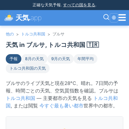
正確な天気予報
.
すべての国を見る
.
☰
天気.
app
🌐
他の
トルコ共和国
ブルサ
>
>
天気 in ブルサ, トルコ共和国 🇹🇷
予報
8月の天気
9月の天気
年間平均
トルコ共和国の天気
ブルサのライブ天気と現在28°C、晴れ。7日間の予
報、時間ごとの天気、空気質指数を確認。ブルサは
トルコ共和国
— 主要都市の天気を見る
トルコ共和
国
, または閲覧
今すぐ最も暑い都市
世界中の都市。