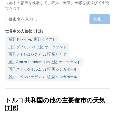
える日が続く。冬は冷涼で湿潤、平均気温は5度前後ま
世界中の都市を検索して、気温、天気、予報を横並びで比較
で下がり、ウルダー山では豊富な降雪が見られる。年
できます。
間降水量は約700ミリで、秋から春にかけてが雨季と
なり、特に12月と1月は曇りがち。湿度は夏場は低めだ
比較 →
が、冬は高めで、肌寒さを感じる。春と秋は過ごしや
世界中の人気都市比較:
すいが、変わりやすい天候に注意。服装は夏は薄手の
綿素材、冬は防寒着と防水シューズが推奨される。
🇦🇪 ドバイ vs 🇺🇸 マイアミ
旅行のベストシーズンは春（4～5月）と秋（9～10
🇮🇪 ダブリン vs 🇳🇿 オークランド
月）。気温は穏やかで、街歩きに最適だ。夏は暑さが
🇲🇽 メキシコシティ vs 🇸🇦 リヤド
厳しいが、ウルダー山へ避暑に出かけるのも良い。冬
🇳🇱 Amusuterudamu vs 🇳🇿 オークランド
はスキー目的なら最適期だが、市街地では霧や凍結に
🇸🇪 ストックホルム vs 🇸🇬 シンガポール
注意が必要。地中海性気候ゆえハリケーンはまれだ
🇩🇰 コペンハーゲン vs 🇸🇬 シンガポール
が、まれに寒波による大雪が交通を乱すこともある。
なお、春先には「ブルサの霧」と呼ばれる盆地特有の
朝霧が発生し、幻想的な風景を作り出す。
トルコ共和国の他の主要都市の天気
🇹🇷