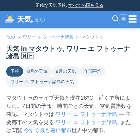
正確な天気予報
.
すべての国を見る
.
☰
天気.
app
🌐
他の
ワリー エ フトゥーナ諸島
マタウトゥ
>
>
天気 in マタウトゥ, ワリー エ フトゥーナ
諸島 🇼🇫
予報
8月の天気
9月の天気
年間平均
ワリー エ フトゥーナ諸島の天気
マタウトゥのライブ天気と現在26°C、近くで所によ
り雨。7日間の予報、時間ごとの天気、空気質指数を
確認。マタウトゥは
ワリー エ フトゥーナ諸島
— 主
要都市の天気を見る
ワリー エ フトゥーナ諸島
, また
は閲覧
今すぐ最も暑い都市
世界中の都市。