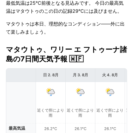
最低気温は25°C前後となる見込みです。 今日の最高気
温はマタウトゥのこの日の記録29°Cには及びません。
マタウトゥは本日、理想的なコンディション——外に出
て楽しみましょう。
マタウトゥ、ワリー エ フトゥーナ諸
島の7日間天気予報 🇼🇫
日 2. 8月
月 3. 8月
火 4. 8月
近くで所により
近くで所により
近くで所により
近
雨
雨
雨
最高気温
26.2°C
26.1°C
26.1°C