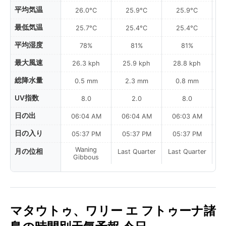
平均気温
26.0°C
25.9°C
25.9°C
最低気温
25.7°C
25.4°C
25.4°C
平均湿度
78%
81%
81%
最大風速
26.3 kph
25.9 kph
28.8 kph
総降水量
0.5 mm
2.3 mm
0.8 mm
UV指数
8.0
2.0
8.0
日の出
06:04 AM
06:04 AM
06:03 AM
0
日の入り
05:37 PM
05:37 PM
05:37 PM
Waning
月の位相
Last Quarter
Last Quarter
La
Gibbous
マタウトゥ、ワリー エ フトゥーナ諸