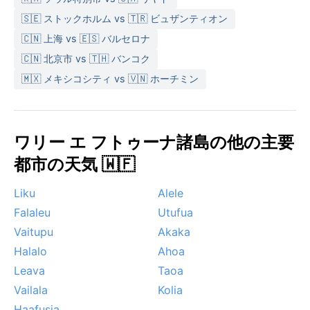
🇸🇪 ストックホルム vs 🇹🇷 ビュザンティオン
🇨🇳 上海 vs 🇪🇸 バルセロナ
🇨🇳 北京市 vs 🇹🇭 バンコク
🇲🇽 メキシコシティ vs 🇻🇳 ホーチミン
ワリー エ フトゥーナ諸島の他の主要
都市の天気 🇼🇫
Liku
Alele
Falaleu
Utufua
Vaitupu
Akaka
Halalo
Ahoa
Leava
Taoa
Vailala
Kolia
Haafusia