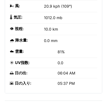
🌬️
風:
20.9 kph (109°)
🌡️
気圧:
1012.0 mb
👁️
視程:
10.0 km
🌧️
降水量:
0.0 mm
☁️
雲量:
81%
☀️
UV指数:
0.0
🌅
日の出:
06:04 AM
🌇
日の入り:
05:37 PM