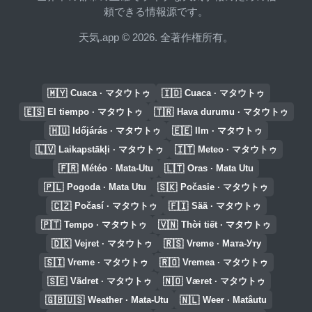
頼できる情報源です。
天気.app © 2026. 全著作権所有。
🇲🇾
🇮🇩
Cuaca · マタウトゥ
Cuaca · マタウトゥ
🇪🇸
🇹🇷
El tiempo · マタウトゥ
Hava durumu · マタウトゥ
🇭🇺
🇪🇪
Időjárás · マタウトゥ
Ilm · マタウトゥ
🇱🇻
🇮🇹
Laikapstākļi · マタウトゥ
Meteo · マタウトゥ
🇫🇷
🇱🇹
Météo · Mata-Utu
Oras · Mata Utu
🇵🇱
🇸🇰
Pogoda · Mata Utu
Počasie · マタウトゥ
🇨🇿
🇫🇮
Počasí · マタウトゥ
Sää · マタウトゥ
🇵🇹
🇻🇳
Tempo · マタウトゥ
Thời tiết · マタウトゥ
🇩🇰
🇷🇸
Vejret · マタウトゥ
Vreme · Мата-Уту
🇸🇮
🇷🇴
Vreme · マタウトゥ
Vremea · マタウトゥ
🇸🇪
🇳🇴
Vädret · マタウトゥ
Været · マタウトゥ
🇬🇧🇺🇸
🇳🇱
Weather · Mata-Utu
Weer · Matâutu