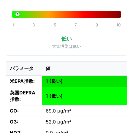
1
1
3
5
7
9
10
低い
大気汚染は低い
パラメータ
値
米EPA指数:
1 (良い)
英国DEFRA
1 (低い)
指数:
CO:
69.0 µg/m³
O3:
52.0 µg/m³
NO2:
0.0 µg/m³