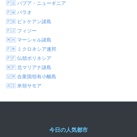
🇵🇬 パプア・ニューギニア
🇵🇼 パラオ
🇵🇳 ピトケアン諸島
🇫🇯 フィジー
🇲🇭 マーシャル諸島
🇫🇲 ミクロネシア連邦
🇵🇫 仏領ポリネシア
🇲🇵 北マリアナ諸島
🇺🇲 合衆国領有小離島
🇦🇸 米領サモア
今日の人気都市