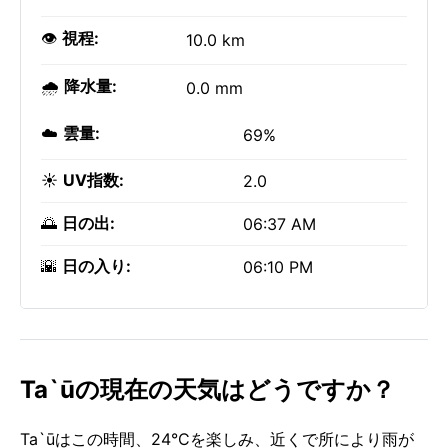
👁️
視程:
10.0 km
🌧️
降水量:
0.0 mm
☁️
雲量:
69%
☀️
UV指数:
2.0
🌅
日の出:
06:37 AM
🌇
日の入り:
06:10 PM
Ta`ūの現在の天気はどうですか？
Ta`ūはこの時間、24°Cを楽しみ、近くで所により雨が