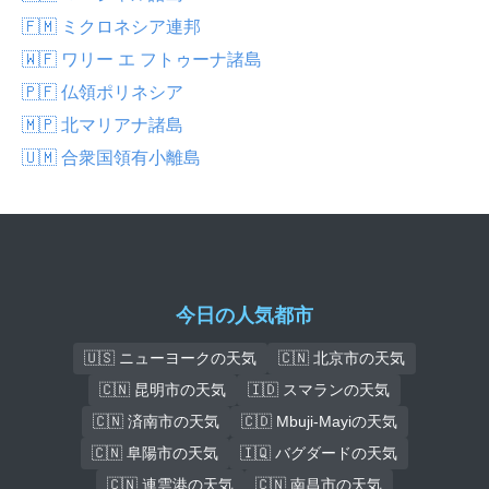
🇫🇲 ミクロネシア連邦
🇼🇫 ワリー エ フトゥーナ諸島
🇵🇫 仏領ポリネシア
🇲🇵 北マリアナ諸島
🇺🇲 合衆国領有小離島
今日の人気都市
🇺🇸 ニューヨークの天気
🇨🇳 北京市の天気
🇨🇳 昆明市の天気
🇮🇩 スマランの天気
🇨🇳 済南市の天気
🇨🇩 Mbuji-Mayiの天気
🇨🇳 阜陽市の天気
🇮🇶 バグダードの天気
🇨🇳 連雲港の天気
🇨🇳 南昌市の天気