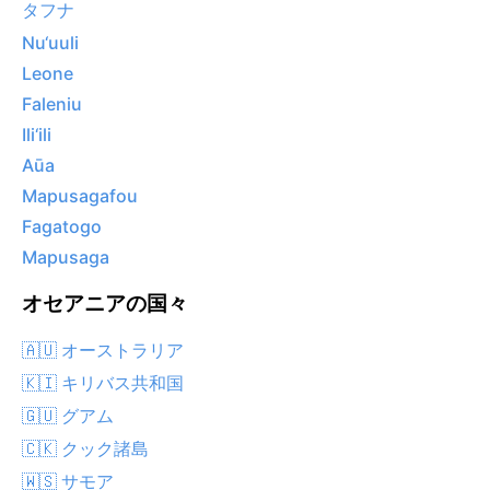
タフナ
Nu‘uuli
Leone
Faleniu
Ili‘ili
Aūa
Mapusagafou
Fagatogo
Mapusaga
オセアニアの国々
🇦🇺 オーストラリア
🇰🇮 キリバス共和国
🇬🇺 グアム
🇨🇰 クック諸島
🇼🇸 サモア