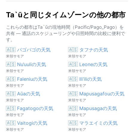
Ta`ūと同じタイムゾーンの他の都市
これらの都市はTa`ūの現地時間（Pacific/Pago_Pago）を
共有 — 通話のスケジューリングや日照時間の比較に便利で
す。
🇦🇸 パゴパゴの天気
🇦🇸 タフナの天気
米領サモア
米領サモア
🇦🇸 Nu‘uuliの天気
🇦🇸 Leoneの天気
米領サモア
米領サモア
🇦🇸 Faleniuの天気
🇦🇸 Ili‘iliの天気
米領サモア
米領サモア
🇦🇸 Aūaの天気
🇦🇸 Mapusagafouの天気
米領サモア
米領サモア
🇦🇸 Fagatogoの天気
🇦🇸 Mapusagaの天気
米領サモア
米領サモア
🇦🇸 Vaitogiの天気
🇦🇸 マラエイミの天気
米領サモア
米領サモア