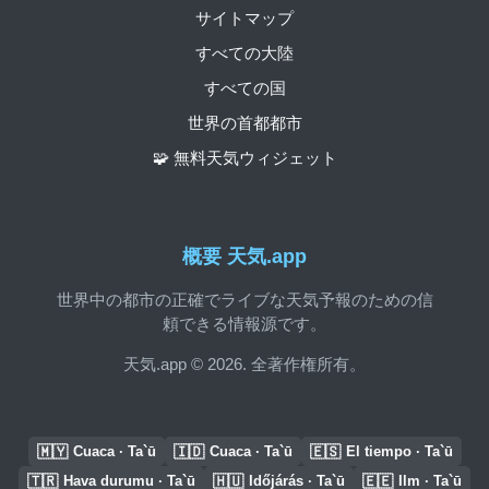
サイトマップ
すべての大陸
すべての国
世界の首都都市
🧩 無料天気ウィジェット
概要 天気.app
世界中の都市の正確でライブな天気予報のための信
頼できる情報源です。
天気.app © 2026. 全著作権所有。
🇲🇾
🇮🇩
🇪🇸
Cuaca · Ta`ū
Cuaca · Ta`ū
El tiempo · Ta`ū
🇹🇷
🇭🇺
🇪🇪
Hava durumu · Ta`ū
Időjárás · Ta`ū
Ilm · Ta`ū