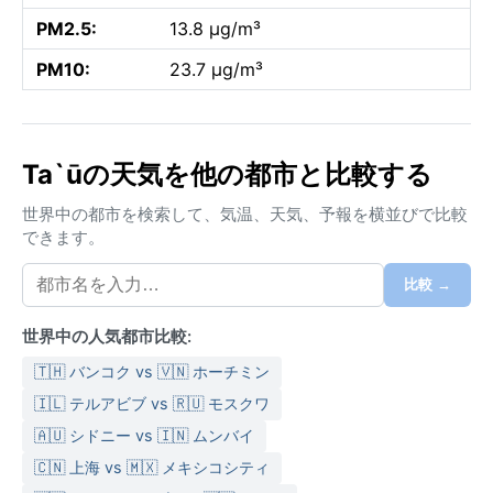
PM2.5:
13.8 µg/m³
PM10:
23.7 µg/m³
Ta`ūの天気を他の都市と比較する
世界中の都市を検索して、気温、天気、予報を横並びで比較
できます。
比較 →
世界中の人気都市比較:
🇹🇭 バンコク vs 🇻🇳 ホーチミン
🇮🇱 テルアビブ vs 🇷🇺 モスクワ
🇦🇺 シドニー vs 🇮🇳 ムンバイ
🇨🇳 上海 vs 🇲🇽 メキシコシティ