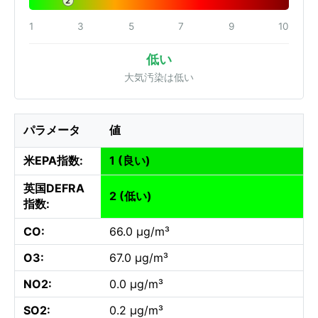
2
1
3
5
7
9
10
低い
大気汚染は低い
パラメータ
値
米EPA指数:
1 (良い)
英国DEFRA
2 (低い)
指数:
CO:
66.0 µg/m³
O3:
67.0 µg/m³
NO2:
0.0 µg/m³
SO2:
0.2 µg/m³