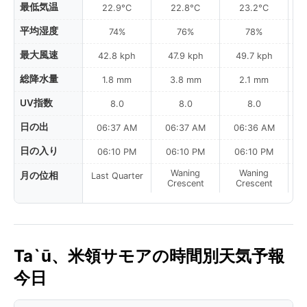
最低気温
22.9°C
22.8°C
23.2°C
平均湿度
74%
76%
78%
最大風速
42.8 kph
47.9 kph
49.7 kph
総降水量
1.8 mm
3.8 mm
2.1 mm
UV指数
8.0
8.0
8.0
日の出
06:37 AM
06:37 AM
06:36 AM
0
日の入り
06:10 PM
06:10 PM
06:10 PM
Waning
Waning
月の位相
Last Quarter
Crescent
Crescent
Ta`ū、米領サモアの時間別天気予報
今日