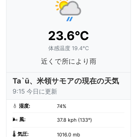
23.6°C
体感温度 19.4°C
近くで所により雨
Ta`ū、米領サモアの現在の天気
9:15 今日に更新
💧
湿度:
74%
🌬️
風:
37.8 kph (133°)
🌡️
気圧:
1016.0 mb