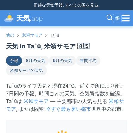
正確な天気予報
.
すべての国を見る
.
☰
天気.
app
🌐
他の
米領サモア
>
>
Ta`ū
天気 in Ta`ū, 米領サモア 🇦🇸
予報
8月の天気
9月の天気
年間平均
米領サモアの天気
Ta`ūのライブ天気と現在24°C、近くで所により雨。
7日間の予報、時間ごとの天気、空気質指数を確認。
Ta`ūは
米領サモア
— 主要都市の天気を見る
米領サ
モア
, または閲覧
今すぐ最も暑い都市
世界中の都市。