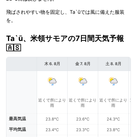
飛ばされやすい物を固定し、Ta`ūでは風に備えた服装
を。
Ta`ū、米領サモアの7日間天気予報
🇦🇸
木 6. 8月
金 7. 8月
土 8. 8月
近くで所により
近くで所により
近くで所により
近
雨
雨
雨
最高気温
23.8°C
23.6°C
24.3°C
平均気温
23.4°C
23.3°C
23.8°C