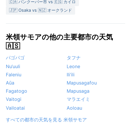
🇨🇦 バンクーバー市 vs 🇪🇬 カイロ
🇯🇵 Osaka vs 🇳🇿 オークランド
米領サモアの他の主要都市の天気
🇦🇸
パゴパゴ
タフナ
Nu‘uuli
Leone
Faleniu
Ili‘ili
Aūa
Mapusagafou
Fagatogo
Mapusaga
Vaitogi
マラエイミ
Vailoatai
Aoloau
すべての都市の天気を見る 米領サモア