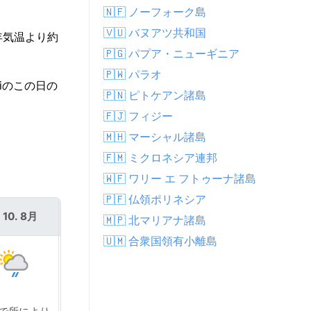
🇳🇫 ノーフォーク島
🇻🇺 バヌアツ共和国
年気温より約
🇵🇬 パプア・ニューギニア
🇵🇼 パラオ
iのこの日の
🇵🇳 ピトケアン諸島
🇫🇯 フィジー
🇲🇭 マーシャル諸島
🇫🇲 ミクロネシア連邦
🇼🇫 ワリー エ フトゥーナ諸島
🇵🇫 仏領ポリネシア
 10. 8月
火 11. 8月
🇲🇵 北マリアナ諸島
🇺🇲 合衆国領有小離島