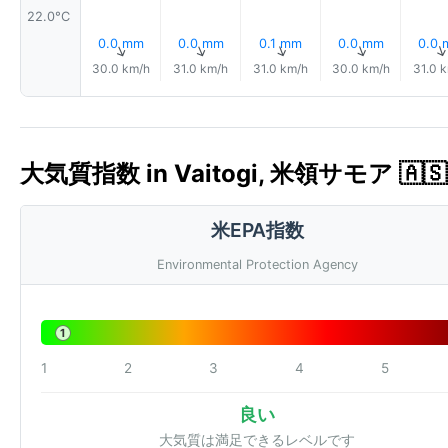
22.0°C
0.0 mm
0.0 mm
0.1 mm
0.0 mm
0.0
↑
↑
↑
↑
30.0 km/h
31.0 km/h
31.0 km/h
30.0 km/h
31.0 
大気質指数 in Vaitogi, 米領サモア 🇦🇸 
米EPA指数
Environmental Protection Agency
1
1
2
3
4
5
良い
大気質は満足できるレベルです