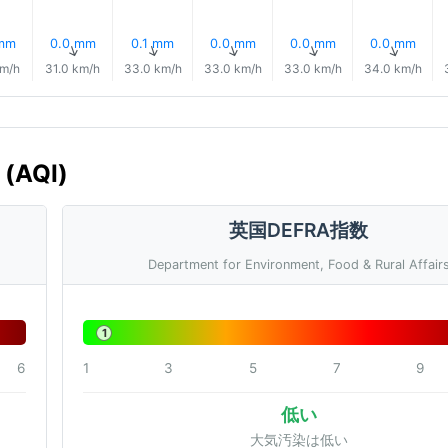
 mm
0.0 mm
0.1 mm
0.0 mm
0.0 mm
0.0 mm
↑
↑
↑
↑
↑
↑
km/h
31.0 km/h
33.0 km/h
33.0 km/h
33.0 km/h
34.0 km/h
(AQI)
英国DEFRA指数
Department for Environment, Food & Rural Affair
1
6
1
3
5
7
9
低い
大気汚染は低い