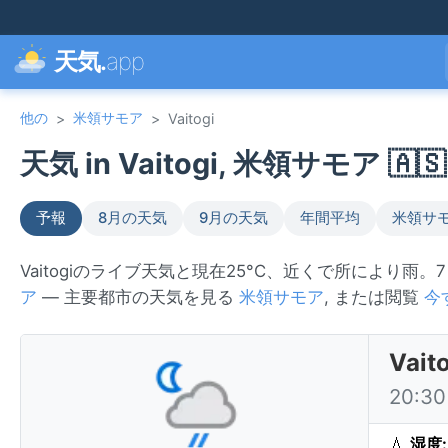
天気.
app
他の
米領サモア
>
>
Vaitogi
天気 in Vaitogi, 米領サモア 🇦🇸
予報
8月の天気
9月の天気
年間平均
米領サ
Vaitogiのライブ天気と現在25°C、近くで所により雨
ア
— 主要都市の天気を見る
米領サモア
, または閲覧
今
Va
20:
💧
湿度: