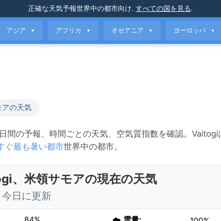
正確な天気予報
世界中の都市向け
.
すべての国を見る
.
アジア
アフリカ
オセアニア
ヨーロッパ
▼
▼
▼
▼
モアの天気
。7日間の予報、時間ごとの天気、空気質指数を確認。Vaitog
すぐ最も暑い都市
世界中の都市。
itogi、米領サモアの現在の天気
30 今日に更新
84%
☁️
雲量:
100%