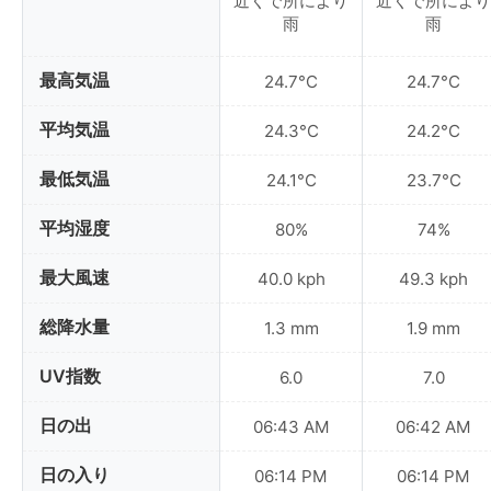
近くで所により
近くで所により
雨
雨
最高気温
24.7°C
24.7°C
平均気温
24.3°C
24.2°C
最低気温
24.1°C
23.7°C
平均湿度
80%
74%
最大風速
40.0 kph
49.3 kph
総降水量
1.3 mm
1.9 mm
UV指数
6.0
7.0
日の出
06:43 AM
06:42 AM
日の入り
06:14 PM
06:14 PM