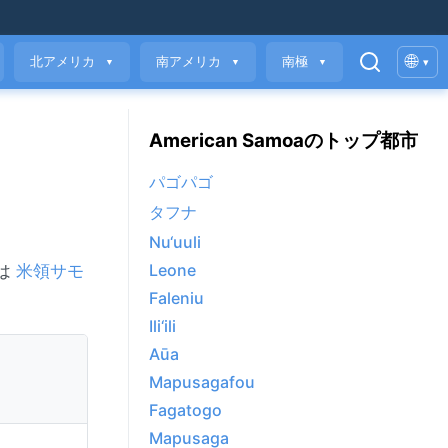
🌐
北アメリカ
南アメリカ
南極
▾
▼
▼
▼
American Samoaのトップ都市
パゴパゴ
タフナ
Nu‘uuli
Leone
iは
米領サモ
Faleniu
Ili‘ili
Aūa
Mapusagafou
Fagatogo
Mapusaga