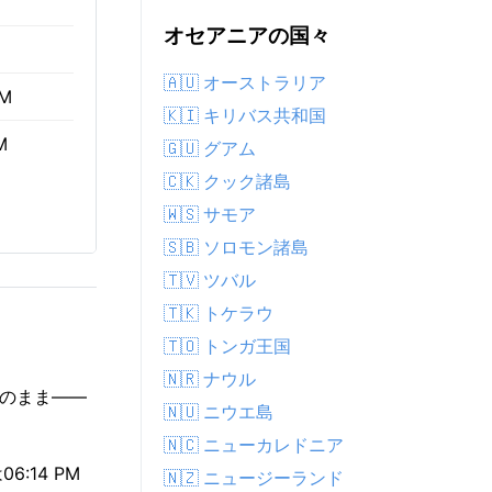
オセアニアの国々
🇦🇺 オーストラリア
AM
🇰🇮 キリバス共和国
M
🇬🇺 グアム
🇨🇰 クック諸島
🇼🇸 サモア
🇸🇧 ソロモン諸島
🇹🇻 ツバル
🇹🇰 トケラウ
🇹🇴 トンガ王国
🇳🇷 ナウル
そのまま——
🇳🇺 ニウエ島
🇳🇨 ニューカレドニア
:14 PM
🇳🇿 ニュージーランド