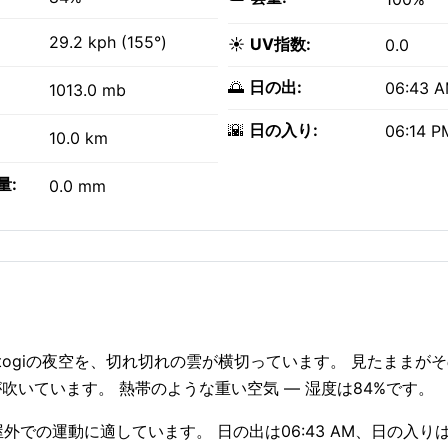
29.2 kph (155°)
☀️
UV指数:
0.0
🌅
日の出:
06:43 
1013.0 mb
🌇
日の入り:
06:14 P
10.0 km
量:
0.0 mm
Vaitogiの夜空を、切れ切れの雲が横切っています。 見たままが
風が吹いています。 熱帯のような重い空気 — 湿度は84%です。
 屋外での運動に適しています。 日の出は06:43 AM、日の入りは06