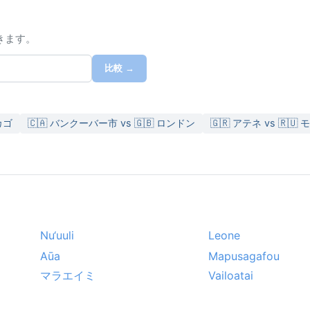
きます。
比較 →
カゴ
🇨🇦 バンクーバー市 vs 🇬🇧 ロンドン
🇬🇷 アテネ vs 🇷🇺
Nu‘uuli
Leone
Aūa
Mapusagafou
マラエイミ
Vailoatai