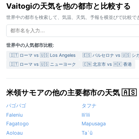
Vaitogiの天気を他の都市と比較する
世界中の都市を検索して、気温、天気、予報を横並びで比較で
世界中の人気都市比較:
🇮🇹 ローマ vs 🇺🇸 Los Angeles
🇪🇸 バルセロナ vs 🇺🇸 シ
🇮🇹 ローマ vs 🇺🇸 ニューヨーク
🇨🇳 北京市 vs 🇭🇰 香港
米領サモアの他の主要都市の天気 🇦🇸
パゴパゴ
タフナ
Faleniu
Ili‘ili
Fagatogo
Mapusaga
Aoloau
Ta`ū