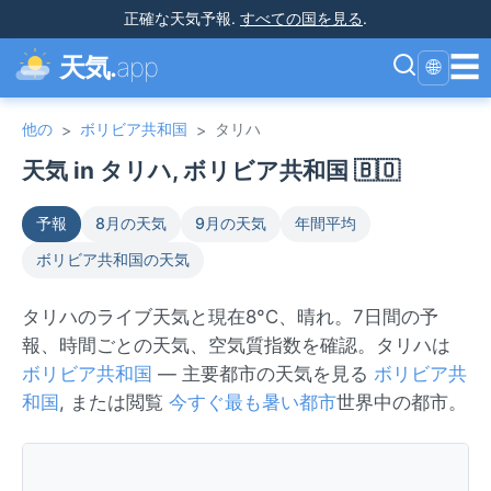
正確な天気予報
.
すべての国を見る
.
☰
天気.
app
🌐
他の
ボリビア共和国
タリハ
>
>
天気 in タリハ, ボリビア共和国 🇧🇴
予報
8月の天気
9月の天気
年間平均
ボリビア共和国の天気
タリハのライブ天気と現在8°C、晴れ。7日間の予
報、時間ごとの天気、空気質指数を確認。タリハは
ボリビア共和国
— 主要都市の天気を見る
ボリビア共
和国
, または閲覧
今すぐ最も暑い都市
世界中の都市。