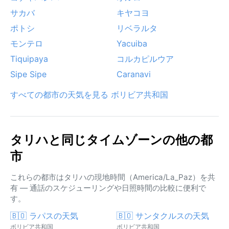
サカバ
キヤコヨ
ポトシ
リベラルタ
モンテロ
Yacuiba
Tiquipaya
コルカピルウア
Sipe Sipe
Caranavi
すべての都市の天気を見る ボリビア共和国
タリハと同じタイムゾーンの他の都
市
これらの都市はタリハの現地時間（America/La_Paz）を共
有 — 通話のスケジューリングや日照時間の比較に便利で
す。
🇧🇴 ラパスの天気
🇧🇴 サンタクルスの天気
ボリビア共和国
ボリビア共和国