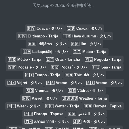
天気.app © 2026. 全著作権所有。
🇲🇾
🇮🇩
Cuaca · タリハ
Cuaca · タリハ
🇪🇸
🇹🇷
El tiempo · Tarija
Hava durumu · タリハ
🇭🇺
🇪🇪
Időjárás · タリハ
Ilm · タリハ
🇱🇻
🇮🇹
Laikapstākļi · タリハ
Meteo · Tarija
🇫🇷
🇱🇹
🇵🇱
Météo · Tarija
Oras · Taricha
Pogoda · Tarija
🇸🇰
🇨🇿
🇫🇮
Počasie · タリハ
Počasí · タリハ
Sää · Tarija
🇵🇹
🇻🇳
Tempo · Tarija
Thời tiết · タリハ
🇩🇰
🇷🇸
🇸🇮
Vejret · タリハ
Vreme · タリハ
Vreme · タリハ
🇷🇴
🇸🇪
Vremea · タリハ
Vädret · タリハ
🇳🇴
🇬🇧🇺🇸
Været · タリハ
Weather · Tarija
🇳🇱
🇩🇪
🇺🇦
Weer · タリハ
Wetter · Tarija
Погода · Таріха
🇷🇺
🇸🇦
Погода · Тариха
الطقس · タリハ
🇹🇭
🇯🇵
สภาพอากาศ · タリハ
天気 · タリハ