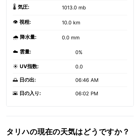
🌡️
気圧:
1013.0 mb
👁️
視程:
10.0 km
🌧️
降水量:
0.0 mm
☁️
雲量:
0%
☀️
UV指数:
0.0
🌅
日の出:
06:46 AM
🌇
日の入り:
06:02 PM
タリハの現在の天気はどうですか？