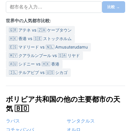
るが、年間降水量は500ミリ程度と少ない。典型的な
服装としては、夏は薄手の長袖と日よけ帽、冬はセー
比較 →
ターやジャケットが重宝する。紫外線が強いため、サ
世界中の人気都市比較:
ングラスも忘れずに。
🇬🇷 アテネ vs 🇿🇦 ケープタウン
最も快適な時期は春（9月～11月）と秋（3月～5月）
で、日差しは柔らかく、気温は20度前後と安定する。
🇭🇰 香港 vs 🇸🇪 ストックホルム
特筆すべき気象現象としては、冬に時折発生する強い
🇪🇸 マドリード vs 🇳🇱 Amusuterudamu
風「スール」が挙げられる。冷涼な南風が吹き荒れ、
🇲🇾 クアラルンプール vs 🇸🇦 リヤド
一気に気温が下がるため注意が必要だ。また、夏の雨
🇦🇺 シドニー vs 🇭🇰 香港
は短時間の雷雨が多いが、洪水のような深刻な現象は
🇮🇱 テルアビブ vs 🇺🇸 シカゴ
稀である。年間を通じて日照時間が長く、空気が澄ん
でいるため、星空観察にも適している。
ボリビア共和国の他の主要都市の天
気 🇧🇴
ラパス
サンタクルス
コチャバンバ
オルロ