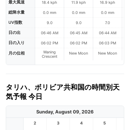
最大風速
18.4 kph
11.9 kph
16.9 kph
総降水量
0.0 mm
0.0 mm
0.0 mm
UV指数
9.0
9.0
7.0
日の出
06:46 AM
06:45 AM
06:44 AM
0
日の入り
06:02 PM
06:02 PM
06:03 PM
Waning
月の位相
New Moon
New Moon
N
Crescent
タリハ、ボリビア共和国の時間別天
気予報 今日
Sunday, August 09, 2026
2
3
4
5
6