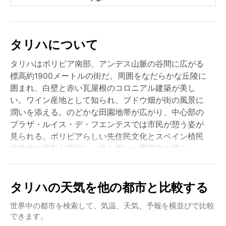
タリハについて
タリハはボリビア南部、アンデス山脈の谷間に広がる
標高約1900メートルの街だ。周囲をなだらかな丘陵に
囲まれ、白壁と赤い瓦屋根のコロニアル建築が美し
い。ワイン産地として知られ、ブドウ畑が街の風景に
潤いを添える。のどかな田園地帯が広がり、中心部の
プラザ・ルイス・デ・フエンテスでは市民が憩う姿が
見られる。ボリビアらしい先住民文化とスペイン植民
地時代の面影が調和し、落ち着いた雰囲気が漂う。
気候はケッペンのBSk（冷たいステップ気候）に分類さ
れ、年間を通じて穏やかで乾燥している。夏（12月～2
タリハの天気を他の都市と比較する
月）は日中の最高気温が25～28度まで上がるが、湿度
は低く過ごしやすい。冬（6月～8月）は朝晩が冷え込
世界中の都市を検索して、気温、天気、予報を横並びで比較
み、氷点下になることもある。降雨は主に夏に集中す
できます。