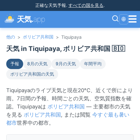
正確な天気予報
.
すべての国を見る
.
☰
天気.
app
🌐
他の
ボリビア共和国
>
>
Tiquipaya
天気 in Tiquipaya, ボリビア共和国 🇧🇴
予報
8月の天気
9月の天気
年間平均
ボリビア共和国の天気
Tiquipayaのライブ天気と現在20°C、近くで所により
雨。7日間の予報、時間ごとの天気、空気質指数を確
認。Tiquipayaは
ボリビア共和国
— 主要都市の天気
を見る
ボリビア共和国
, または閲覧
今すぐ最も暑い
都市
世界中の都市。