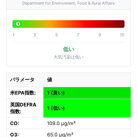
Department for Environment, Food & Rural Affairs
1
1
3
5
7
9
10
低い
大気汚染は低い
パラメータ
値
米EPA指数:
1 (良い)
英国DEFRA
1 (低い)
指数:
CO:
109.0 µg/m³
O3:
65.0 µg/m³