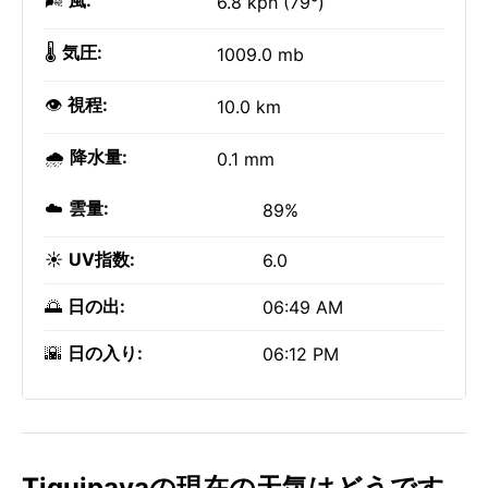
🌬️
風:
6.8 kph (79°)
🌡️
気圧:
1009.0 mb
👁️
視程:
10.0 km
🌧️
降水量:
0.1 mm
☁️
雲量:
89%
☀️
UV指数:
6.0
🌅
日の出:
06:49 AM
🌇
日の入り:
06:12 PM
Tiquipayaの現在の天気はどうです