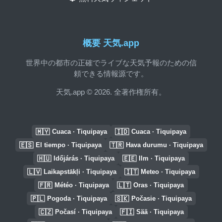
概要 天気.app
世界中の都市の正確でライブな天気予報のための信
頼できる情報源です。
天気.app © 2026. 全著作権所有。
🇲🇾
🇮🇩
Cuaca · Tiquipaya
Cuaca · Tiquipaya
🇪🇸
🇹🇷
El tiempo · Tiquipaya
Hava durumu · Tiquipaya
🇭🇺
🇪🇪
Időjárás · Tiquipaya
Ilm · Tiquipaya
🇱🇻
🇮🇹
Laikapstākļi · Tiquipaya
Meteo · Tiquipaya
🇫🇷
🇱🇹
Météo · Tiquipaya
Oras · Tiquipaya
🇵🇱
🇸🇰
Pogoda · Tiquipaya
Počasie · Tiquipaya
🇨🇿
🇫🇮
Počasí · Tiquipaya
Sää · Tiquipaya