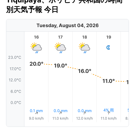
別天気予報 今日
Tuesday, August 04, 2026
16
17
18
19
2
23.0°C
20.0°
19.0°
17.0°C
16.0°
12.0°C
11.0°
10.
6.0°C
0.0°C
4% 雨
5%
0.1 mm
0.0 mm
0.0 mm
↑
↑
↑
↑
9.0 km/h
11.0 km/h
12.0 km/h
11.0 km/h
8.0 k