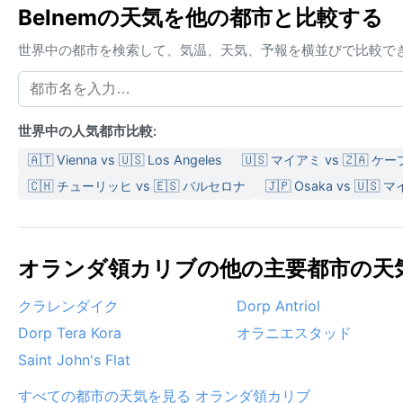
Belnemの天気を他の都市と比較する
世界中の都市を検索して、気温、天気、予報を横並びで比較で
世界中の人気都市比較:
🇦🇹 Vienna vs 🇺🇸 Los Angeles
🇺🇸 マイアミ vs 🇿🇦 
🇨🇭 チューリッヒ vs 🇪🇸 バルセロナ
🇯🇵 Osaka vs 🇺🇸
オランダ領カリブの他の主要都市の天気 
クラレンダイク
Dorp Antriol
Dorp Tera Kora
オラニエスタッド
Saint John's Flat
すべての都市の天気を見る オランダ領カリブ