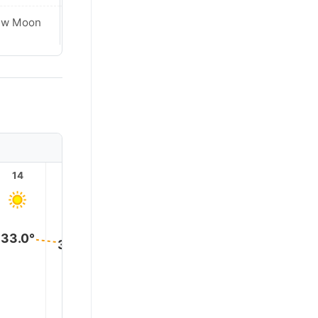
ew Moon
New Moon
14
15
16
17
18
19
33.0°
32.0°
32.0°
30.0°
28.0°
26.0°