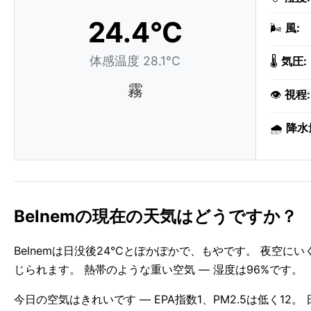
24.4°C
🌬️
風:
体感温度 28.1°C
🌡️
気圧:
霧
👁️
視程:
🌧️
降水
Belnemの現在の天気はどうですか？
Belnemは日没後24°Cとぽかぽかで、もやです。 夜空
じられます。 熱帯のような重い空気 — 湿度は96%です。
今日の空気はきれいです — EPA指数1、PM2.5は低く12。 日