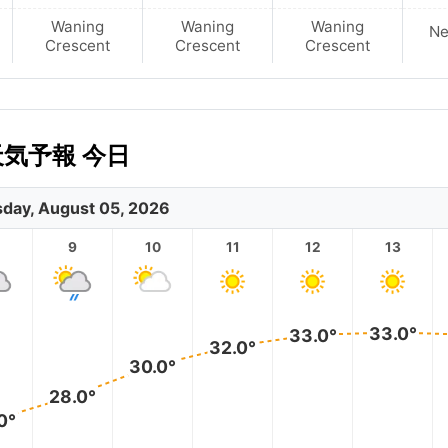
Waning
Waning
Waning
N
Crescent
Crescent
Crescent
天気予報 今日
day, August 05, 2026
9
10
11
12
13
33.0°
33.0°
32.0°
30.0°
28.0°
0°