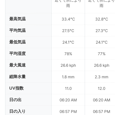
近くで所により
近くで所により
雨
雨
最高気温
33.4°C
32.8°C
平均気温
27.5°C
27.3°C
最低気温
24.1°C
24.1°C
平均湿度
78%
77%
最大風速
26.6 kph
26.6 kph
総降水量
1.8 mm
2.3 mm
UV指数
11.0
12.0
日の出
06:20 AM
06:20 AM
日の入り
06:57 PM
06:57 PM