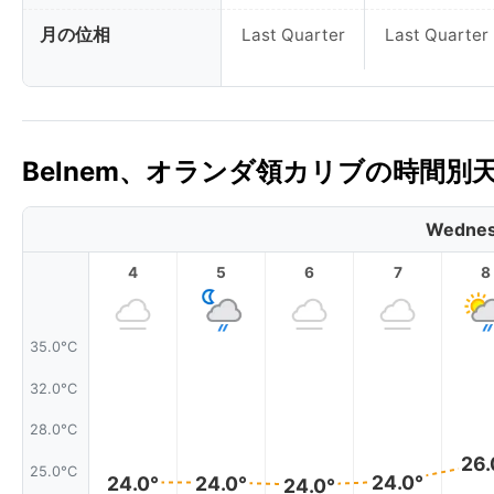
月の位相
Last Quarter
Last Quarter
Belnem、オランダ領カリブの時間別
Wednes
4
5
6
7
8
35.0°C
32.0°C
28.0°C
26.
25.0°C
24.0°
24.0°
24.0°
24.0°