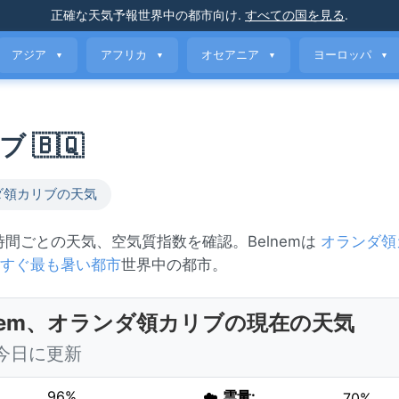
正確な天気予報
世界中の都市向け
.
すべての国を見る
.
アジア
アフリカ
オセアニア
ヨーロッパ
▼
▼
▼
▼
 🇧🇶
ダ領カリブの天気
、時間ごとの天気、空気質指数を確認。Belnemは
オランダ領
すぐ最も暑い都市
世界中の都市。
lnem、オランダ領カリブの現在の天気
0 今日に更新
96%
☁️
雲量:
70%