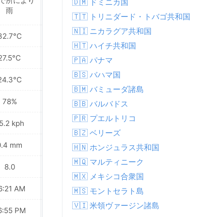
で所により
🇩🇲 ドミニカ国
晴れ
雨
🇹🇹 トリニダード・トバゴ共和国
🇳🇮 ニカラグア共和国
32.7°C
33.4°C
🇭🇹 ハイチ共和国
27.5°C
27.5°C
🇵🇦 パナマ
🇧🇸 バハマ国
24.3°C
24.2°C
🇧🇲 バミューダ諸島
78%
79%
🇧🇧 バルバドス
🇵🇷 プエルトリコ
5.2 kph
24.5 kph
🇧🇿 ベリーズ
0.4 mm
0.3 mm
🇭🇳 ホンジュラス共和国
🇲🇶 マルティニーク
8.0
8.0
🇲🇽 メキシコ合衆国
6:21 AM
06:21 AM
🇲🇸 モントセラト島
🇻🇮 米領ヴァージン諸島
6:55 PM
06:55 PM