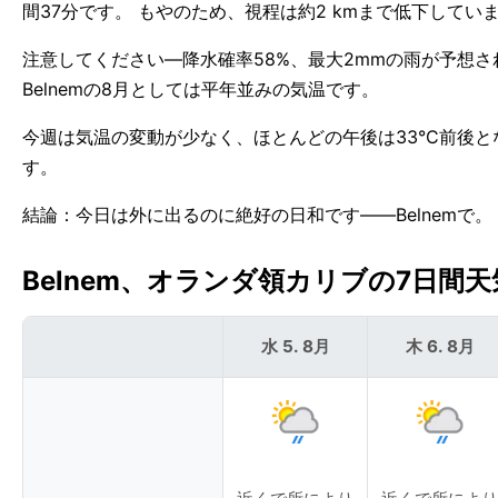
間37分です。 もやのため、視程は約2 kmまで低下してい
注意してください—降水確率58%、最大2mmの雨が予想さ
Belnemの8月としては平年並みの気温です。
今週は気温の変動が少なく、ほとんどの午後は33°C前後とな
す。
結論：今日は外に出るのに絶好の日和です——Belnemで。
Belnem、オランダ領カリブの7日間天気
水 5. 8月
木 6. 8月