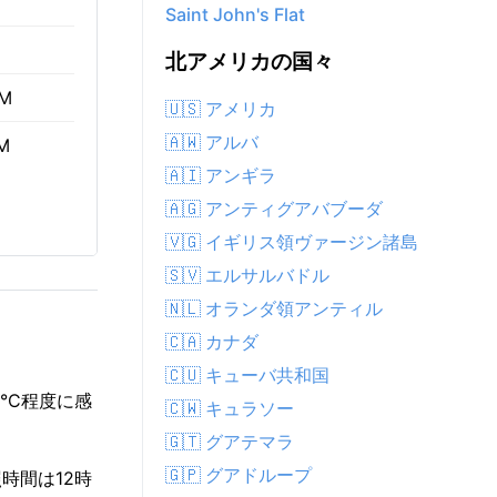
Saint John's Flat
北アメリカの国々
AM
🇺🇸 アメリカ
🇦🇼 アルバ
M
🇦🇮 アンギラ
🇦🇬 アンティグアバブーダ
🇻🇬 イギリス領ヴァージン諸島
🇸🇻 エルサルバドル
🇳🇱 オランダ領アンティル
🇨🇦 カナダ
🇨🇺 キューバ共和国
°C程度に感
🇨🇼 キュラソー
🇬🇹 グアテマラ
🇬🇵 グアドループ
照時間は12時