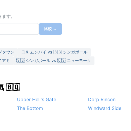
きます。
比較 →
ケープタウン
🇮🇳 ムンバイ vs 🇸🇬 シンガポール
 マイアミ
🇸🇬 シンガポール vs 🇺🇸 ニューヨーク
🇧🇶
Upper Hell's Gate
Dorp Rincon
The Bottom
Windward Side