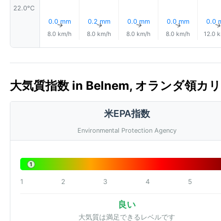
22.0°C
0.0 mm
0.2 mm
0.0 mm
0.0 mm
0.0
↑
↑
↑
↑
8.0 km/h
8.0 km/h
8.0 km/h
8.0 km/h
12.0 
大気質指数 in Belnem, オランダ領カリブ 
米EPA指数
Environmental Protection Agency
1
1
2
3
4
5
良い
大気質は満足できるレベルです