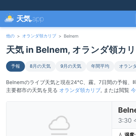
天気.
app
他の
オランダ領カリブ
>
>
Belnem
天気 in Belnem, オランダ領カリブ
予報
8月の天気
9月の天気
年間平均
オラン
Belnemのライブ天気と現在24°C、霧。7日間の予報
主要都市の天気を見る
オランダ領カリブ
, または閲覧
今
Be
3:3
💧
湿度: