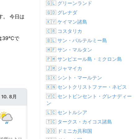
🇬🇱 グリーンランド
🇬🇩 グレナダ
す。 今日は
🇰🇾 ケイマン諸島
🇨🇷 コスタリカ
39°Cで
🇧🇱 サン・バルテルミー島
🇲🇫 サン・マルタン
🇵🇲 サンピエール島・ミクロン島
🇯🇲 ジャマイカ
🇸🇽 シント・マールテン
🇰🇳 セントクリストファー・ネビス
🇻🇨 セントビンセント・グレナディー
 10. 8月
火 11. 8月
ン
🇱🇨 セントルシア
🇹🇨 タークス・カイコス諸島
🇩🇴 ドミニカ共和国