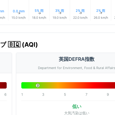
5% 雨
3% 雨
2% 雨
2% 雨
 mm
0.0 mm
↑
↑
↑
↑
↑
↑
km/h
15.0 km/h
18.0 km/h
19.0 km/h
22.0 km/h
26.0 km/h
🇧🇶 (AQI)
英国DEFRA指数
Department for Environment, Food & Rural Affair
2
6
1
3
5
7
9
低い
大気汚染は低い