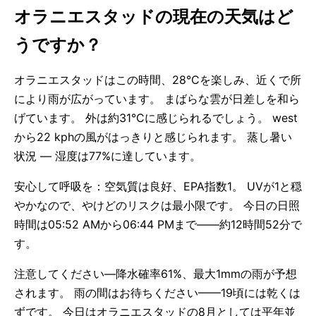
オラニエスタッドの現在の天気はど
うですか？
オラニエスタッドはこの時間、28°Cを楽しみ、近くで所
により雨が広がっています。 まばらな雲が日差しを和ら
げています。 外は約31°Cに感じられるでしょう。 west
から22 kphの風がはっきりと感じられます。 蒸し暑い
状況 — 湿度は77%に達しています。
安心して呼吸を：空気質は良好、EPA指数1。 UVが1と穏
やかなので、やけどのリスクは最小限です。 今日の日照
時間は05:52 AMから06:44 PMまで——約12時間52分で
す。
注意してください—降水確率61%、最大1mmの雨が予想
されます。 雨の間はお待ちください——19頃には乾くは
ずです。 今日はオラニエスタッドの8月としては平年並