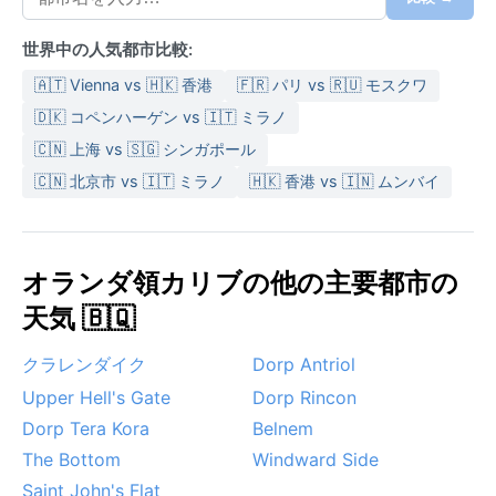
世界中の人気都市比較:
🇦🇹 Vienna vs 🇭🇰 香港
🇫🇷 パリ vs 🇷🇺 モスクワ
🇩🇰 コペンハーゲン vs 🇮🇹 ミラノ
🇨🇳 上海 vs 🇸🇬 シンガポール
🇨🇳 北京市 vs 🇮🇹 ミラノ
🇭🇰 香港 vs 🇮🇳 ムンバイ
オランダ領カリブの他の主要都市の
天気 🇧🇶
クラレンダイク
Dorp Antriol
Upper Hell's Gate
Dorp Rincon
Dorp Tera Kora
Belnem
The Bottom
Windward Side
Saint John's Flat