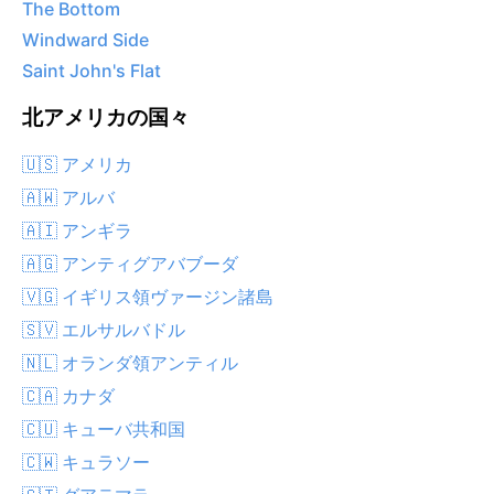
The Bottom
Windward Side
Saint John's Flat
北アメリカの国々
🇺🇸 アメリカ
🇦🇼 アルバ
🇦🇮 アンギラ
🇦🇬 アンティグアバブーダ
🇻🇬 イギリス領ヴァージン諸島
🇸🇻 エルサルバドル
🇳🇱 オランダ領アンティル
🇨🇦 カナダ
🇨🇺 キューバ共和国
🇨🇼 キュラソー