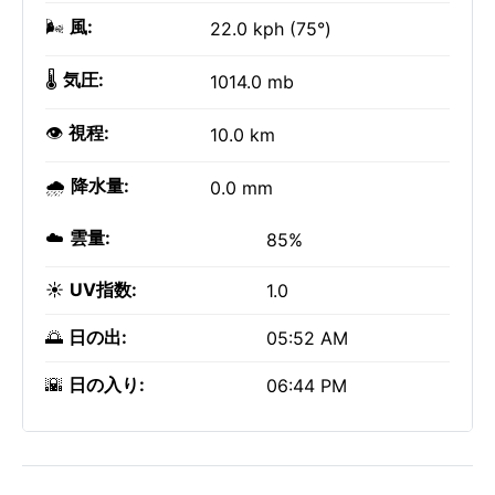
🌬️
風:
22.0 kph (75°)
🌡️
気圧:
1014.0 mb
👁️
視程:
10.0 km
🌧️
降水量:
0.0 mm
☁️
雲量:
85%
☀️
UV指数:
1.0
🌅
日の出:
05:52 AM
🌇
日の入り:
06:44 PM