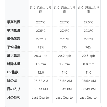
近くで所により
近くで所により
近くで所により
近
雨
雨
雨
最高気温
27.7°C
27.7°C
27.5°C
平均気温
27.5°C
27.4°C
27.3°C
最低気温
27.2°C
27.1°C
27.1°C
平均湿度
79%
77%
76%
最大風速
26.3 kph
29.2 kph
29.5 kph
総降水量
1.5 mm
1.9 mm
0.6 mm
UV指数
12.0
11.0
11.0
日の出
05:52 AM
05:52 AM
05:52 AM
0
日の入り
06:44 PM
06:43 PM
06:43 PM
月の位相
Last Quarter
Last Quarter
Last Quarter