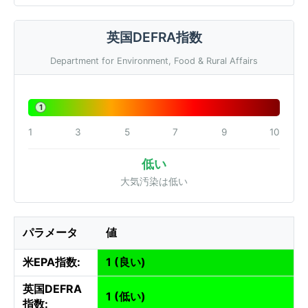
英国DEFRA指数
Department for Environment, Food & Rural Affairs
1
1
3
5
7
9
10
低い
大気汚染は低い
パラメータ
値
米EPA指数:
1 (良い)
英国DEFRA
1 (低い)
指数: