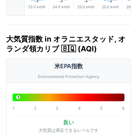
↑
↑
↑
↑
23.0 km/h
24.0 km/h
25.0 km/h
25.0 km/h
26.0 
大気質指数 in オラニエスタッド, オ
ランダ領カリブ 🇧🇶 (AQI)
米EPA指数
Environmental Protection Agency
1
1
2
3
4
5
6
良い
大気質は満足できるレベルです