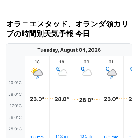
オラニエスタッド、オランダ領カリ
ブの時間別天気予報 今日
Tuesday, August 04, 2026
18
19
20
21
2
29.0°C
28.0°C
28.0°
28.0°
28.0°
28.
28.0°
27.0°C
26.0°C
25.0°C
12% 雨
13% 雨
1.0 mm
0.0 mm
0.0