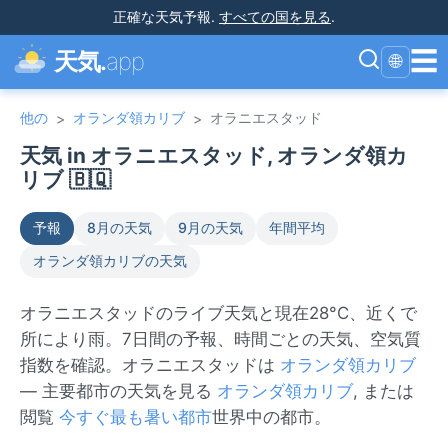
正確な天気予報
.
すべての国を見る
.
☰
天気.
app
🌐
他の
オランダ領カリブ
オラニエスタッド
>
>
天気 in オラニエスタッド, オランダ領カ
リブ 🇧🇶
予報
8月の天気
9月の天気
年間平均
オランダ領カリブの天気
オラニエスタッドのライブ天気と現在28°C、近くで
所により雨。7日間の予報、時間ごとの天気、空気質
指数を確認。オラニエスタッドは
オランダ領カリブ
— 主要都市の天気を見る
オランダ領カリブ
, または
閲覧
今すぐ最も暑い都市
世界中の都市。