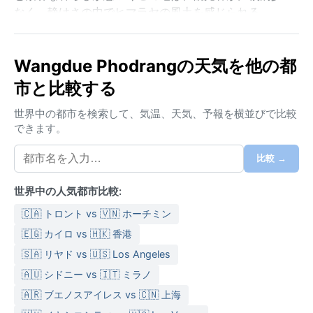
なく、静けさの中でヒマラヤの風土を感じられる。
気候はケッペンのCwa、温暖冬季少雨気候に分類され
る。夏はモンスーンの影響で高温多湿となり、6月から
Wangdue Phodrangの天気を他の都
9月にかけて雨が集中する。気温は25度前後まで上が
市と比較する
り、湿度も高めなので、通気性の良い綿素材の服と折
りたたみ傘が欠かせない。冬は乾燥して冷え込み、朝
世界中の都市を検索して、気温、天気、予報を横並びで比較
晩は氷点下に近づくこともある。12月から2月は晴天が
できます。
続き、日中は日差しが暖かいが、厚手のコートやセー
ターが必要だ。春と秋は過ごしやすく、降水量も少な
比較 →
い。
世界中の人気都市比較:
天候面での最適な訪問時期は、春（3月〜5月）と秋
（9月〜11月）である。この時期は気温が穏やかで空気
🇨🇦 トロント vs 🇻🇳 ホーチミン
が澄み、ゾンや周辺の山々の眺めが素晴らしい。特に
🇪🇬 カイロ vs 🇭🇰 香港
秋の青空は格別で、トレッキングにも適している。顕
🇸🇦 リヤド vs 🇺🇸 Los Angeles
著な気象現象としては、モンスーンによる大雨と、冬
🇦🇺 シドニー vs 🇮🇹 ミラノ
の早朝に谷を覆う濃い霧が挙げられる。霧はゾンを幻
想的に見せるが、運転には注意が必要だ。ブータン特
🇦🇷 ブエノスアイレス vs 🇨🇳 上海
有の晴天の多い気候が、この街の魅力を一層引き立て