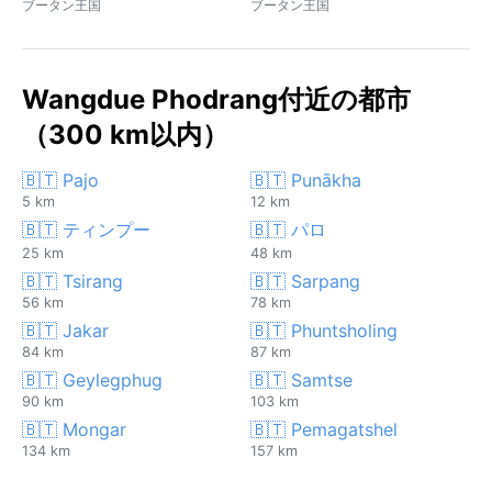
ブータン王国
ブータン王国
Wangdue Phodrang付近の都市
（300 km以内）
🇧🇹 Pajo
🇧🇹 Punākha
5 km
12 km
🇧🇹 ティンプー
🇧🇹 パロ
25 km
48 km
🇧🇹 Tsirang
🇧🇹 Sarpang
56 km
78 km
🇧🇹 Jakar
🇧🇹 Phuntsholing
84 km
87 km
🇧🇹 Geylegphug
🇧🇹 Samtse
90 km
103 km
🇧🇹 Mongar
🇧🇹 Pemagatshel
134 km
157 km