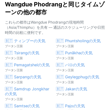
Wangdue Phodrangと同じタイムゾ
ーンの他の都市
これらの都市はWangdue Phodrangの現地時間
（Asia/Thimphu）を共有 — 通話のスケジューリングや日照
時間の比較に便利です。
🇧🇹 ティンプーの天気
🇧🇹 Phuntsholingの天気
ブータン王国
ブータン王国
🇧🇹 Tsirangの天気
🇧🇹 Punākhaの天気
ブータン王国
ブータン王国
🇧🇹 Pemagatshelの天気
🇧🇹 パロの天気
ブータン王国
ブータン王国
🇧🇹 Sarpangの天気
🇧🇹 Geylegphugの天気
ブータン王国
ブータン王国
🇧🇹 Samdrup Jongkhar
🇧🇹 Jakarの天気
の天気
ブータン王国
ブータン王国
🇧🇹 Samtseの天気
🇧🇹 Pajoの天気