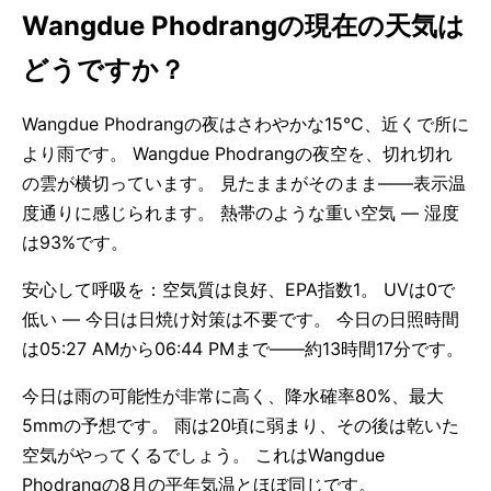
Wangdue Phodrangの現在の天気は
どうですか？
Wangdue Phodrangの夜はさわやかな15°C、近くで所に
より雨です。 Wangdue Phodrangの夜空を、切れ切れ
の雲が横切っています。 見たままがそのまま——表示温
度通りに感じられます。 熱帯のような重い空気 — 湿度
は93%です。
安心して呼吸を：空気質は良好、EPA指数1。 UVは0で
低い — 今日は日焼け対策は不要です。 今日の日照時間
は05:27 AMから06:44 PMまで——約13時間17分です。
今日は雨の可能性が非常に高く、降水確率80%、最大
5mmの予想です。 雨は20頃に弱まり、その後は乾いた
空気がやってくるでしょう。 これはWangdue
Phodrangの8月の平年気温とほぼ同じです。