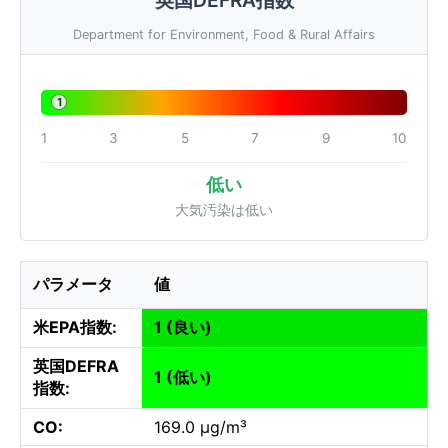
Department for Environment, Food & Rural Affairs
1
1
3
5
7
9
10
低い
大気汚染は低い
パラメータ
値
米EPA指数:
1 (良い)
英国DEFRA
1 (低い)
指数:
CO:
169.0 µg/m³