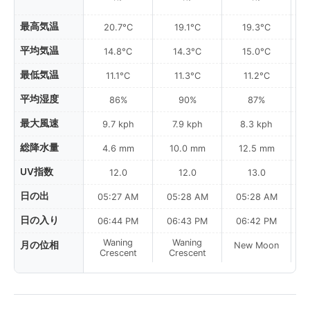
最高気温
20.7°C
19.1°C
19.3°C
平均気温
14.8°C
14.3°C
15.0°C
最低気温
11.1°C
11.3°C
11.2°C
平均湿度
86%
90%
87%
最大風速
9.7 kph
7.9 kph
8.3 kph
総降水量
4.6 mm
10.0 mm
12.5 mm
UV指数
12.0
12.0
13.0
日の出
05:27 AM
05:28 AM
05:28 AM
0
日の入り
06:44 PM
06:43 PM
06:42 PM
Waning
Waning
月の位相
New Moon
N
Crescent
Crescent