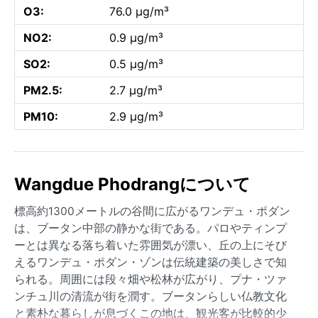
O3:
76.0 µg/m³
NO2:
0.9 µg/m³
SO2:
0.5 µg/m³
PM2.5:
2.7 µg/m³
PM10:
2.9 µg/m³
Wangdue Phodrangについて
標高約1300メートルの谷間に広がるワンデュ・ポダン
は、ブータン中部の静かな街である。パロやティンプ
ーとは異なる落ち着いた雰囲気が漂い、丘の上にそび
えるワンデュ・ポダン・ゾンは伝統建築の美しさで知
られる。周囲には段々畑や松林が広がり、プナ・ツァ
ンチュ川の清流が街を潤す。ブータンらしい仏教文化
と素朴な暮らしが息づくこの地は、観光客が比較的少