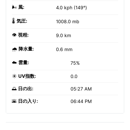
🌬️
風:
4.0 kph (149°)
🌡️
気圧:
1008.0 mb
👁️
視程:
9.0 km
🌧️
降水量:
0.6 mm
☁️
雲量:
75%
☀️
UV指数:
0.0
🌅
日の出:
05:27 AM
🌇
日の入り:
06:44 PM