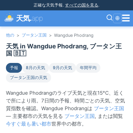
正確な天気予報
.
すべての国を見る
.
☰
天気.
app
🌐
他の
ブータン王国
>
>
Wangdue Phodrang
天気 in Wangdue Phodrang, ブータン王
国 🇧🇹
予報
8月の天気
9月の天気
年間平均
ブータン王国の天気
Wangdue Phodrangのライブ天気と現在15°C、近く
で所により雨。7日間の予報、時間ごとの天気、空気
質指数を確認。Wangdue Phodrangは
ブータン王国
— 主要都市の天気を見る
ブータン王国
, または閲覧
今すぐ最も暑い都市
世界中の都市。