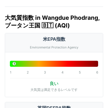
大気質指数 in Wangdue Phodrang,
ブータン王国 🇧🇹 (AQI)
米EPA指数
Environmental Protection Agency
1
1
2
3
4
5
6
良い
大気質は満足できるレベルです
英国DEFRA指数