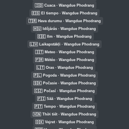
🇮🇩
Cuaca · Wangdue Phodrang
🇪🇸
El tiempo · Wangdue Phodrang
🇹🇷
Hava durumu · Wangdue Phodrang
🇭🇺
Időjárás · Wangdue Phodrang
🇪🇪
Ilm · Wangdue Phodrang
🇱🇻
Laikapstākļi · Wangdue Phodrang
🇮🇹
Meteo · Wangdue Phodrang
🇫🇷
Météo · Wangdue Phodrang
🇱🇹
Oras · Wangdue Phodrang
🇵🇱
Pogoda · Wangdue Phodrang
🇸🇰
Počasie · Wangdue Phodrang
🇨🇿
Počasí · Wangdue Phodrang
🇫🇮
Sää · Wangdue Phodrang
🇵🇹
Tempo · Wangdue Phodrang
🇻🇳
Thời tiết · Wangdue Phodrang
🇩🇰
Vejret · Wangdue Phodrang