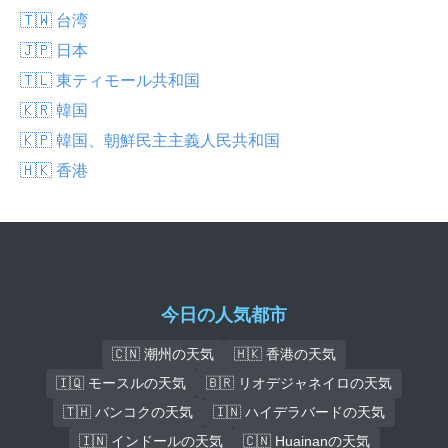
🇹🇼 台湾
🇯🇵 日本
🇹🇱 東ティモール共和国
🇰🇷 韓国
🇰🇵 韓国、朝鮮民主主義人民共和国
🇭🇰 香港
今日の人気都市
🇨🇳 潮州の天気
🇭🇰 香港の天気
🇮🇶 モースルの天気
🇧🇷 リオデジャネイロの天気
🇹🇭 バンコクの天気
🇮🇳 ハイデラバードの天気
🇮🇳 インドールの天気
🇨🇳 Huainanの天気