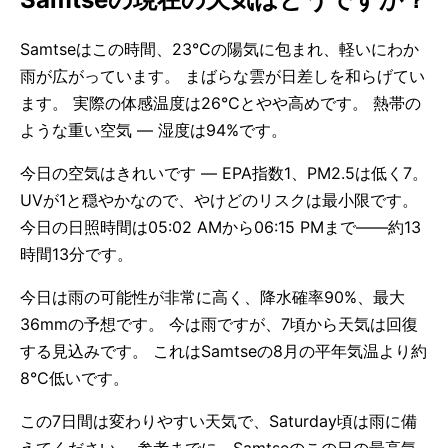
Samtseはこの時間、23°Cの陽気に包まれ、軽いにわか
雨が広がっています。 まばらな雲が日差しを和らげてい
ます。 実際の体感温度は26°Cとやや高めです。 熱帯の
ような重い空気 — 湿度は94%です。
今日の空気はきれいです — EPA指数1、PM2.5は低く7。
UVが1と穏やかなので、やけどのリスクは最小限です。
今日の日照時間は05:02 AMから06:15 PMまで——約13
時間13分です。
今日は雨の可能性が非常に高く、降水確率90%、最大
36mmの予想です。 今は雨ですが、7頃から天気は回復
する見込みです。 これはSamtseの8月の平年気温より約
8°C低いです。
この7日間は変わりやすい天気で、Saturday頃は雨に備