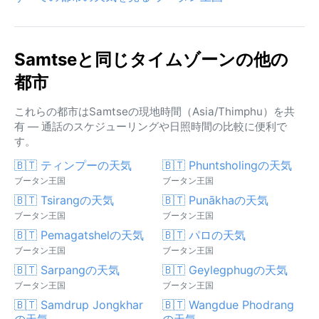
Samtseと同じタイムゾーンの他の
都市
これらの都市はSamtseの現地時間（Asia/Thimphu）を共
有 — 通話のスケジューリングや日照時間の比較に便利で
す。
🇧🇹 ティンプーの天気
🇧🇹 Phuntsholingの天気
ブータン王国
ブータン王国
🇧🇹 Tsirangの天気
🇧🇹 Punākhaの天気
ブータン王国
ブータン王国
🇧🇹 Pemagatshelの天気
🇧🇹 パロの天気
ブータン王国
ブータン王国
🇧🇹 Sarpangの天気
🇧🇹 Geylegphugの天気
ブータン王国
ブータン王国
🇧🇹 Samdrup Jongkhar
🇧🇹 Wangdue Phodrang
の天気
の天気