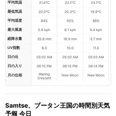
平均気温
21.6°C
22.1°C
23.1°C
最低気温
20.0°C
20.3°C
19.8°C
平均湿度
94%
92%
88%
最大風速
5.8 kph
6.1 kph
9.4 kph
総降水量
35.8 mm
18.9 mm
3.7 mm
UV指数
8.0
10.0
11.0
日の出
05:02 AM
05:02 AM
05:03 AM
0
日の入り
06:15 PM
06:15 PM
06:14 PM
Waning
月の位相
New Moon
New Moon
N
Crescent
Samtse、ブータン王国の時間別天気
予報 今日