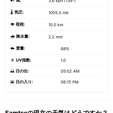
🌬️
風:
3.6 kph (139°)
🌡️
気圧:
1005.0 mb
👁️
視程:
10.0 km
🌧️
降水量:
2.2 mm
☁️
雲量:
88%
☀️
UV指数:
1.0
🌅
日の出:
05:02 AM
🌇
日の入り:
06:15 PM
Samtseの現在の天気はどうですか？