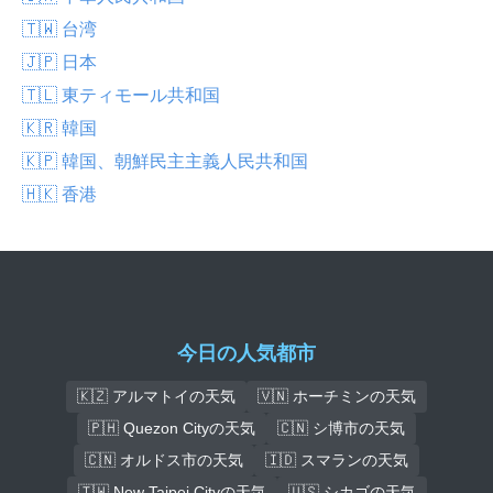
🇹🇼 台湾
🇯🇵 日本
🇹🇱 東ティモール共和国
🇰🇷 韓国
🇰🇵 韓国、朝鮮民主主義人民共和国
🇭🇰 香港
今日の人気都市
🇰🇿 アルマトイの天気
🇻🇳 ホーチミンの天気
🇵🇭 Quezon Cityの天気
🇨🇳 シ博市の天気
🇨🇳 オルドス市の天気
🇮🇩 スマランの天気
🇹🇼 New Taipei Cityの天気
🇺🇸 シカゴの天気