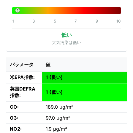
1
1
3
5
7
9
10
低い
大気汚染は低い
パラメータ
値
米EPA指数:
1 (良い)
英国DEFRA
1 (低い)
指数:
CO:
189.0 µg/m³
O3:
97.0 µg/m³
NO2:
1.9 µg/m³