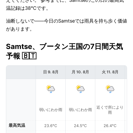
えてください。 参考までに、Samtseのこの日の最高気
温記録は38°Cです。
油断しないで——今日のSamtseでは雨具を持ち歩く価値
があります。
Samtse、ブータン王国の7日間天気
予報 🇧🇹
日 9. 8月
月 10. 8月
火 11. 8月
近くで所により
弱いにわか雨
弱いにわか雨
弱
雨
最高気温
23.6°C
24.5°C
26.4°C