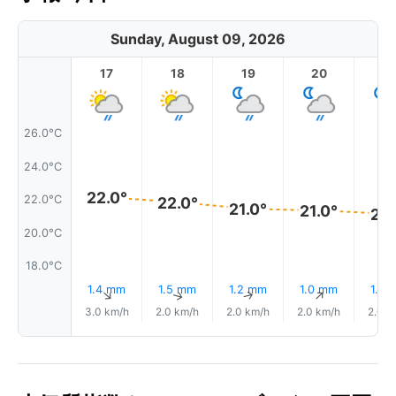
Sunday, August 09, 2026
17
18
19
20
2
26.0°C
24.0°C
22.0°
22.0°C
22.0°
21.0°
21.0°
21.
20.0°C
18.0°C
1.4 mm
1.5 mm
1.2 mm
1.0 mm
1.4 
↑
↑
↑
↑
3.0 km/h
2.0 km/h
2.0 km/h
2.0 km/h
2.0 k