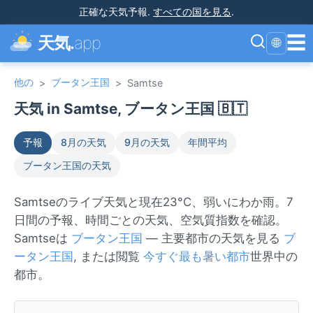
正確な天気予報
.
すべての国を見る
.
☰
天気.
app
🌐
他の
ブータン王国
>
>
Samtse
天気 in Samtse, ブータン王国 🇧🇹
予報
8月の天気
9月の天気
年間平均
ブータン王国の天気
Samtseのライブ天気と現在23°C、弱いにわか雨。7
日間の予報、時間ごとの天気、空気質指数を確認。
Samtseは
ブータン王国
— 主要都市の天気を見る
ブ
ータン王国
, または閲覧
今すぐ最も暑い都市
世界中の
都市。