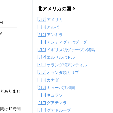
北アメリカの国々
🇺🇸 アメリカ
AM
🇦🇼 アルバ
PM
🇦🇮 アンギラ
🇦🇬 アンティグアバブーダ
🇻🇬 イギリス領ヴァージン諸島
🇸🇻 エルサルバドル
🇳🇱 オランダ領アンティル
🇧🇶 オランダ領カリブ
🇨🇦 カナダ
🇨🇺 キューバ共和国
んどありませ
🇨🇼 キュラソー
🇬🇹 グアテマラ
時間は12時間
🇬🇵 グアドループ