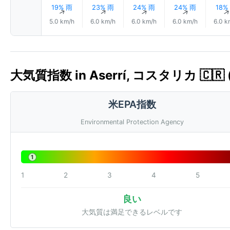
19% 雨
23% 雨
24% 雨
24% 雨
18%
↑
↑
↑
↑
5.0 km/h
6.0 km/h
6.0 km/h
6.0 km/h
6.0 k
大気質指数 in Aserrí, コスタリカ 🇨🇷 (
米EPA指数
Environmental Protection Agency
1
1
2
3
4
5
良い
大気質は満足できるレベルです