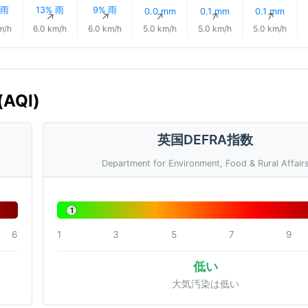
 雨
13% 雨
9% 雨
0.0 mm
0.1 mm
0.1 mm
↑
↑
↑
↑
↑
↑
m/h
6.0 km/h
6.0 km/h
5.0 km/h
5.0 km/h
5.0 km/h
AQI)
英国DEFRA指数
Department for Environment, Food & Rural Affair
1
6
1
3
5
7
9
低い
大気汚染は低い