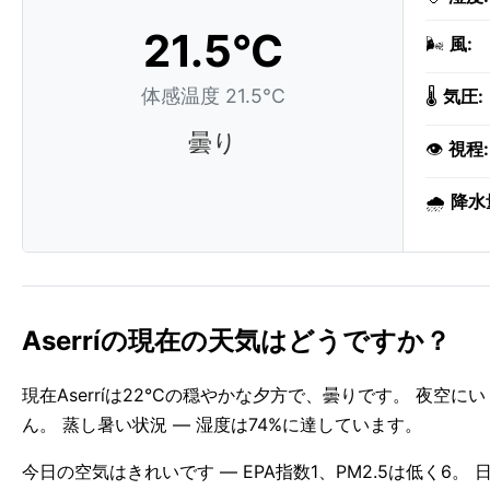
21.5°C
🌬️
風:
体感温度 21.5°C
🌡️
気圧:
曇り
👁️
視程:
🌧️
降水
Aserríの現在の天気はどうですか？
現在Aserríは22°Cの穏やかな夕方で、曇りです。 夜
ん。 蒸し暑い状況 — 湿度は74%に達しています。
今日の空気はきれいです — EPA指数1、PM2.5は低く6。 日の