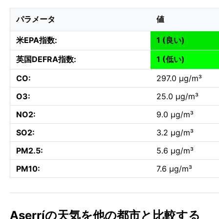
パラメータ
値
米EPA指数:
1 (良い)
英国DEFRA指数:
1 (低い)
CO:
297.0 µg/m³
O3:
25.0 µg/m³
NO2:
9.0 µg/m³
SO2:
3.2 µg/m³
PM2.5:
5.6 µg/m³
PM10:
7.6 µg/m³
Aserríの天気を他の都市と比較する