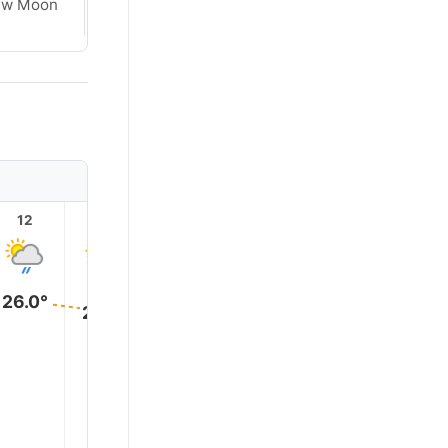
ew Moon
New Moon
12
13
14
15
16
17
26.0°
25.0°
24.0°
23.0°
22.0°
21.0°