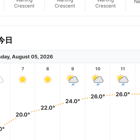
N
Crescent
Crescent
Crescent
今日
day, August 05, 2026
7
8
9
10
11
26.0°
26.0°
24.0°
22.0°
20.0°
0°