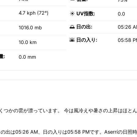
4.7 kph (72°)
☀️
UV指数:
0.0
🌅
日の出:
05:26 
1016.0 mb
🌇
日の入り:
05:58 
10.0 km
量:
0.0 mm
空にいくつかの雲が漂っています。 今は風冷えや暑さの上昇はほと
出は05:26 AM、日の入りは05:58 PMです。Aserríの日照