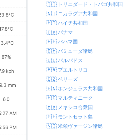
🇹🇹 トリニダード・トバゴ共和国
🇳🇮 ニカラグア共和国
23.8°C
25.7°C
🇭🇹 ハイチ共和国
17.8°C
19.4°C
🇵🇦 パナマ
🇧🇸 バハマ国
13.4°C
14.3°C
🇧🇲 バミューダ諸島
87%
84%
🇧🇧 バルバドス
🇵🇷 プエルトリコ
7.9 kph
9.0 kph
🇧🇿 ベリーズ
9.3 mm
4.5 mm
🇭🇳 ホンジュラス共和国
🇲🇶 マルティニーク
6.0
7.0
🇲🇽 メキシコ合衆国
5:27 AM
05:27 AM
🇲🇸 モントセラト島
🇻🇮 米領ヴァージン諸島
5:56 PM
05:55 PM