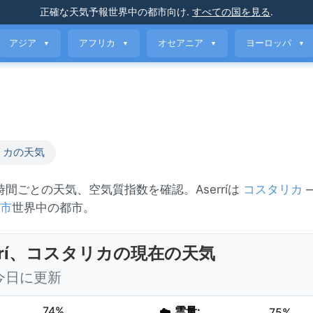
正確な天気予報
世界中の都市向け
.
すべての国を見る
.
アジア
アフリカ
オセアニア
ヨーロッパ
▼
▼
▼
▼
リカの天気
、時間ごとの天気、空気質指数を確認。Aserríは
コスタリカ
市
世界中の都市。
errí、コスタリカの現在の天気
 今日に更新
74%
☁️
雲量:
75%