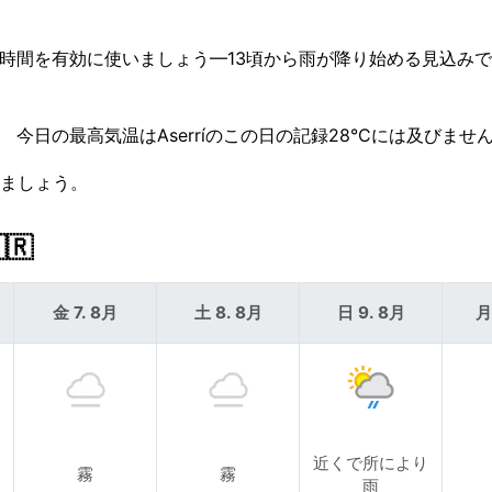
数時間を有効に使いましょう—13頃から雨が降り始める見込みで
 今日の最高気温はAserríのこの日の記録28°Cには及びませ
みましょう。
🇷
金 7. 8月
土 8. 8月
日 9. 8月
月
近くで所により
霧
霧
雨