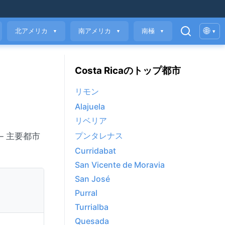
🌐
北アメリカ
南アメリカ
南極
▾
▼
▼
▼
Costa Ricaのトップ都市
リモン
Alajuela
リベリア
プンタレナス
— 主要都市
Curridabat
San Vicente de Moravia
San José
Purral
Turrialba
Quesada