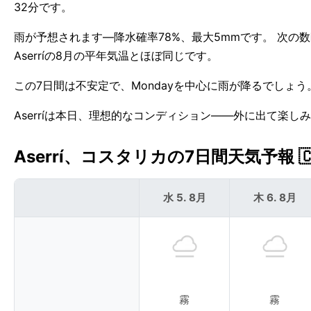
32分です。
雨が予想されます—降水確率78%、最大5mmです。 次の
Aserríの8月の平年気温とほぼ同じです。
この7日間は不安定で、Mondayを中心に雨が降るでしょう。
Aserríは本日、理想的なコンディション——外に出て楽し
Aserrí、コスタリカの7日間天気予報 🇨
水 5. 8月
木 6. 8月
霧
霧