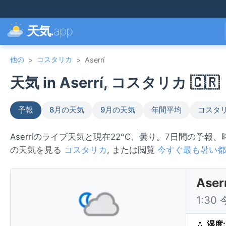
天気.
app
他の
コスタリカ
>
>
Aserrí
天気 in Aserrí, コスタリカ 🇨🇷
予報
8月の天気
9月の天気
年間平均
コスタ
Aserríのライブ天気と現在22°C、曇り。7日間の予報
の天気を見る
コスタリカ
, または閲覧
今すぐ最も暑い都
As
1:30
💧
湿度: