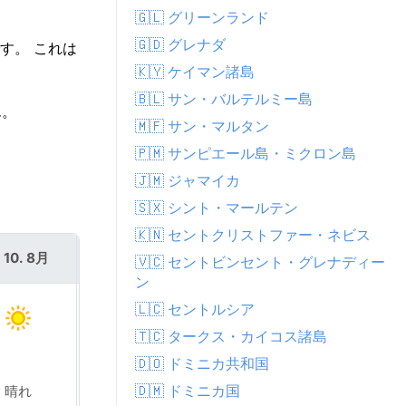
🇬🇱 グリーンランド
🇬🇩 グレナダ
す。 これは
🇰🇾 ケイマン諸島
🇧🇱 サン・バルテルミー島
ん。
🇲🇫 サン・マルタン
🇵🇲 サンピエール島・ミクロン島
🇯🇲 ジャマイカ
🇸🇽 シント・マールテン
🇰🇳 セントクリストファー・ネビス
 10. 8月
火 11. 8月
🇻🇨 セントビンセント・グレナディー
ン
🇱🇨 セントルシア
🇹🇨 タークス・カイコス諸島
🇩🇴 ドミニカ共和国
🇩🇲 ドミニカ国
晴れ
霧