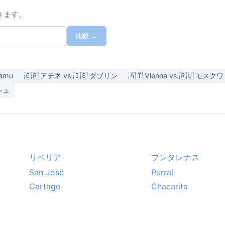
きます。
比較 →
damu
🇬🇷 アテネ vs 🇮🇪 ダブリン
🇦🇹 Vienna vs 🇷🇺 モスクワ
ケシュ
リベリア
プンタレナス
San José
Purral
Cartago
Chacarita