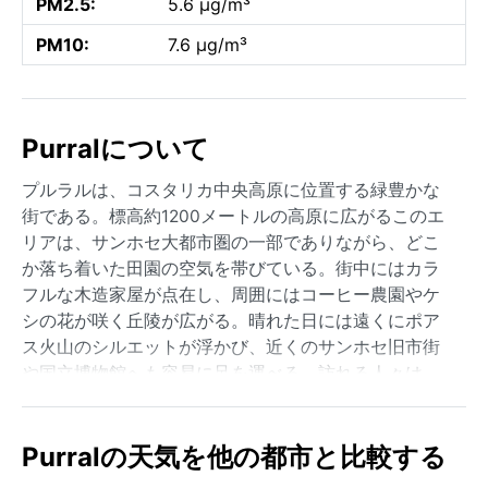
PM2.5:
5.6 µg/m³
PM10:
7.6 µg/m³
Purralについて
プルラルは、コスタリカ中央高原に位置する緑豊かな
街である。標高約1200メートルの高原に広がるこのエ
リアは、サンホセ大都市圏の一部でありながら、どこ
か落ち着いた田園の空気を帯びている。街中にはカラ
フルな木造家屋が点在し、周囲にはコーヒー農園やケ
シの花が咲く丘陵が広がる。晴れた日には遠くにポア
ス火山のシルエットが浮かび、近くのサンホセ旧市街
や国立博物館へも容易に足を運べる。訪れる人々は、
路地に響くサルサのリズムと、地元の食堂が放つ米と
豆の香りに、中米の温かさを感じるだろう。
Purralの天気を他の都市と比較する
ケッペンの気候区分では熱帯モンスーン気候（Am）に