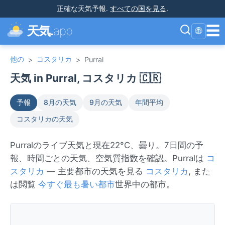
正確な天気予報
.
すべての国を見る
.
☰
天気.
app
🌐
他の
コスタリカ
>
>
Purral
天気 in Purral, コスタリカ 🇨🇷
予報
8月の天気
9月の天気
年間平均
コスタリカの天気
Purralのライブ天気と現在22°C、曇り。7日間の予
報、時間ごとの天気、空気質指数を確認。Purralは
コ
スタリカ
— 主要都市の天気を見る
コスタリカ
, また
は閲覧
今すぐ最も暑い都市
世界中の都市。