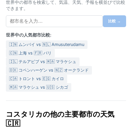
属する。年間を通じて高温多湿だが、標高が高いため
世界中の都市を検索して、気温、天気、予報を横並びで比較
沿岸部よりは過ごしやすい。乾季（12月～4月）は晴天
できます。
が続き、日中の気温は25～28度、湿度もやや下がる。
雨季（5月～11月）になると、午後には激しいスコール
比較 →
が頻発し、月間降水量は300ミリを超えることも珍し
世界中の人気都市比較:
くない。湿度は常に高いため、速乾性のある軽装と
傘、そして薄手のジャケットは雨季の必需品。標高差
🇮🇳 ムンバイ vs 🇳🇱 Amusuterudamu
による朝晩の冷え込みにも注意が必要だ。
🇨🇳 上海 vs 🇫🇷 パリ
旅行に最も適した時期は、晴天と低湿度が期待できる
🇮🇱 テルアビブ vs 🇲🇦 マラケシュ
12月から4月の乾季である。ただし、この時期は観光客
🇩🇰 コペンハーゲン vs 🇳🇿 オークランド
が増えるため宿泊費がやや高くなる。雨季の特徴的な
🇨🇦 トロント vs 🇪🇬 カイロ
現象として、数日間降り続く「テンポラール」と呼ば
🇲🇦 マラケシュ vs 🇺🇸 シカゴ
れる長雨がある。一方、コスタリカはハリケーンの常
襲地帯から外れており、大型の嵐は稀である。雨季で
も朝は晴れることが多く、緑が一層鮮やかに映る風景
は格別だ。どの季節も、突然の雨を楽しむ心構えがあ
コスタリカの他の主要都市の天気
れば、この街の豊かな自然を満喫できる。
🇨🇷