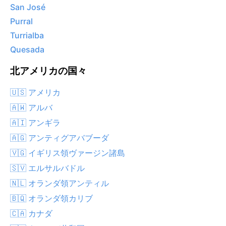
San José
Purral
Turrialba
Quesada
北アメリカの国々
🇺🇸 アメリカ
🇦🇼 アルバ
🇦🇮 アンギラ
🇦🇬 アンティグアバブーダ
🇻🇬 イギリス領ヴァージン諸島
🇸🇻 エルサルバドル
🇳🇱 オランダ領アンティル
🇧🇶 オランダ領カリブ
🇨🇦 カナダ