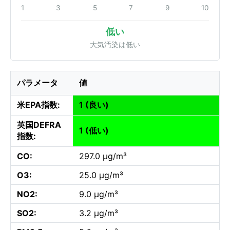
1
3
5
7
9
10
低い
大気汚染は低い
パラメータ
値
米EPA指数:
1 (良い)
英国DEFRA
1 (低い)
指数:
CO:
297.0 µg/m³
O3:
25.0 µg/m³
NO2:
9.0 µg/m³
SO2:
3.2 µg/m³