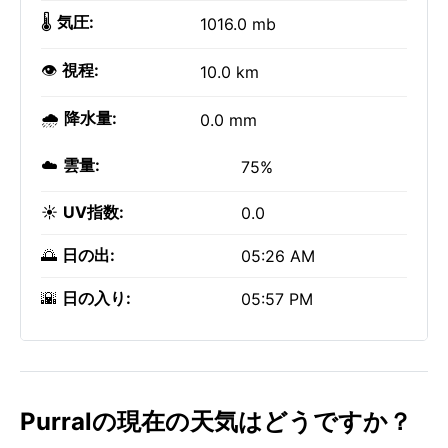
🌡️
気圧:
1016.0 mb
👁️
視程:
10.0 km
🌧️
降水量:
0.0 mm
☁️
雲量:
75%
☀️
UV指数:
0.0
🌅
日の出:
05:26 AM
🌇
日の入り:
05:57 PM
Purralの現在の天気はどうですか？