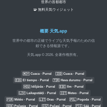
世界の首都都市
🧩 無料天気ウィジェット
概要 天気.app
世界中の都市の正確でライブな天気予報のための信
頼できる情報源です。
天気.app © 2026. 全著作権所有。
🇲🇾
🇮🇩
Cuaca · Purral
Cuaca · Purral
🇪🇸
🇹🇷
El tiempo · Purral
Hava durumu · Purral
🇭🇺
🇪🇪
Időjárás · Purral
Ilm · Purral
🇱🇻
🇮🇹
Laikapstākļi · Purral
Meteo · Purral
🇫🇷
🇱🇹
🇵🇱
Météo · Purral
Oras · Purral
Pogoda · Purral
🇸🇰
🇨🇿
🇫🇮
Počasie · Purral
Počasí · Purral
Sää · Purral