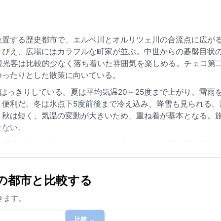
位置する歴史都市で、エルベ川とオルリツェ川の合流点に広が
そびえ、広場にはカラフルな町家が並ぶ。中世からの碁盤目状
観光客は比較的少なく落ち着いた雰囲気を楽しめる。チェコ第
ゆったりとした散策に向いている。
はっきりしている。夏は平均気温20～25度まで上がり、雷雨
と便利だ。冬は氷点下5度前後まで冷え込み、降雪も見られる。
と秋は短く、気温の変動が大きいため、重ね着が基本となる。
せない。
で降水量も比較的少ない。冬には放射冷却による濃い霧が発生
ハリケーンといった極端な現象はほとんどない。また、エルベ
稀だ。総じて、劇的な気象より安定した四季の移ろいを感じら
の都市と比較する
ある。
きます。
比較 →