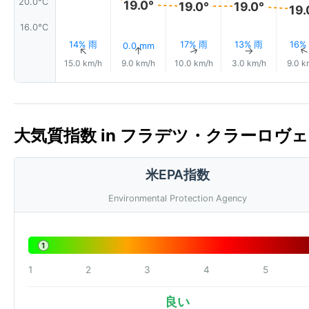
20.0°C
19.0°
19.0°
19.0°
19.
16.0°C
14% 雨
17% 雨
13% 雨
16%
0.0 mm
↑
↑
↑
↑
15.0 km/h
9.0 km/h
10.0 km/h
3.0 km/h
9.0 k
大気質指数 in フラデツ・クラーロヴェー, 
米EPA指数
Environmental Protection Agency
1
1
2
3
4
5
良い