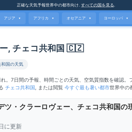
正確な天気予報
世界中の都市向け
.
すべての国を見る
.
アジア
アフリカ
オセアニア
ヨーロッパ
▼
▼
▼
▼
, チェコ共和国 🇨🇿
共和国の天気
晴れ。7日間の予報、時間ごとの天気、空気質指数を確認。
見る
チェコ共和国
, または閲覧
今すぐ最も暑い都市
世界中の
デツ・クラーロヴェー、チェコ共和国の
 今日に更新