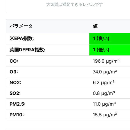
大気質は満足できるレベルです
パラメータ
値
米EPA指数:
1 (良い)
英国DEFRA指数:
1 (低い)
CO:
196.0 µg/m³
O3:
74.0 µg/m³
NO2:
6.2 µg/m³
SO2:
0.8 µg/m³
PM2.5:
11.0 µg/m³
PM10:
15.5 µg/m³