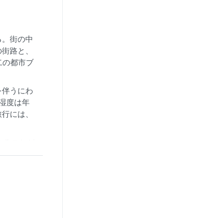
る。街の中
の街路と、
二の都市ブ
を伴うにわ
湿度は年
旅行には、
することが
川の増水は
れる街であ