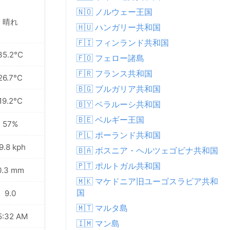
🇳🇴 ノルウェー王国
晴れ
🇭🇺 ハンガリー共和国
🇫🇮 フィンランド共和国
35.2°C
🇫🇴 フェロー諸島
🇫🇷 フランス共和国
26.7°C
🇧🇬 ブルガリア共和国
19.2°C
🇧🇾 ベラルーシ共和国
🇧🇪 ベルギー王国
57%
🇵🇱 ポーランド共和国
9.8 kph
🇧🇦 ボスニア・ヘルツェゴビナ共和国
🇵🇹 ポルトガル共和国
0.3 mm
🇲🇰 マケドニア旧ユーゴスラビア共和
国
9.0
🇲🇹 マルタ島
5:32 AM
🇮🇲 マン島