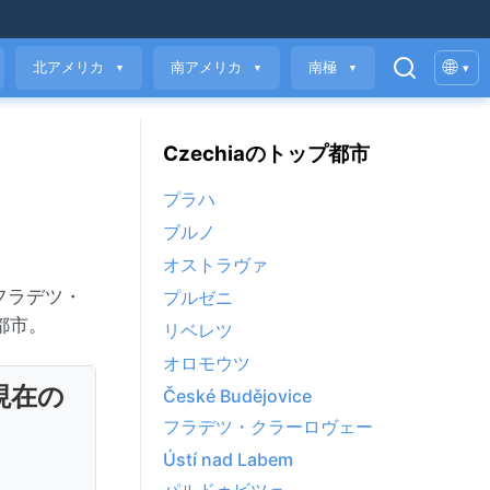
🌐
北アメリカ
南アメリカ
南極
▾
▼
▼
▼
Czechiaのトップ都市
プラハ
ブルノ
オストラヴァ
フラデツ・
プルゼニ
都市。
リベレツ
オロモウツ
現在の
České Budějovice
フラデツ・クラーロヴェー
Ústí nad Labem