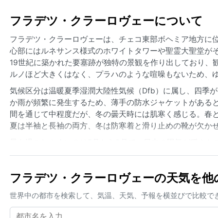
フラデツ・クラーロヴェーについて
フラデツ・クラーロヴェーは、チェコ東部ボヘミア地方に
心部にはルネサンス様式のホワイトタワーや聖霊大聖堂が
19世紀に築かれた要塞跡が独特の景観を作り出しており、
ルノほど大きくはなく、プラハのような喧噪もないため、
気候区分は温暖夏季湿潤大陸性気候（Dfb）に属し、四季が
か雨が頻繁に発生するため、薄手の防水ジャケットがある
間を通じて中程度だが、冬の曇天時には肌寒く感じる。春
夏は半袖と長袖の両方、冬は防寒着と滑り止めの靴が欠か
最も過ごしやすいのは5月から9月で、日中の陽気が穏やか
あり、市内の交通に影響を与えることもあるが、暴風雨や
春の雪解け時期に注意が必要だが、近年は大規模な洪水は
フラデツ・クラーロヴェーの天気を他
り、特に初夏の長い日照時間を活用した散策がおすすめで
世界中の都市を検索して、気温、天気、予報を横並びで比較で