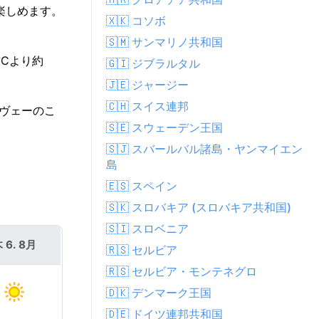
を楽しめます。
🇽🇰 コソボ
🇸🇲 サンマリノ共和国
°Cより約
🇬🇮 ジブラルタル
🇯🇪 ジャージー
🇨🇭 スイス連邦
ロヴェーのこ
🇸🇪 スウェーデン王国
🇸🇯 スバールバル諸島・ヤンマイエン
島
🇪🇸 スペイン
🇸🇰 スロバキア (スロバキア共和国)
🇸🇮 スロベニア
 6. 8月
🇷🇸 セルビア
🇷🇸 セルビア・モンテネグロ
🇩🇰 デンマーク王国
🇩🇪 ドイツ連邦共和国