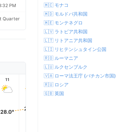
🇲🇨 モナコ
8:32 PM
🇲🇩 モルドバ共和国
t Quarter
🇲🇪 モンテネグロ
🇱🇻 ラトビア共和国
🇱🇹 リトアニア共和国
🇱🇮 リヒテンシュタイン公国
🇷🇴 ルーマニア
🇱🇺 ルクセンブルク
🇻🇦 ローマ法王庁 (バチカン市国)
11
12
13
14
15
16
🇷🇺 ロシア
🇬🇧 英国
31.0°
30.0°
30.0°
29.0°
29.0°
28.0°