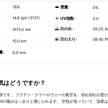
78%
☁️
雲量:
0%
14.8 kph (313°)
☀️
UV指数:
0.0
🌅
日の出:
05:25 
1013.0 mb
🌇
日の入り:
08:40 
10.0 km
量:
0.0 mm
気はどうですか？
快晴です。 フラデツ・クラーロヴェーの夜空を、切れ切れの雲
5 kphの風がはっきりと感じられます。 空気が湿っていて、湿度は