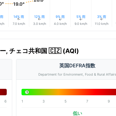
0°
19.0°
 雨
14% 雨
12% 雨
9% 雨
5% 雨
3% 雨
↑
↑
↑
↑
↑
↑
m/h
7.0 km/h
3.0 km/h
4.0 km/h
9.0 km/h
11.0 km/h
チェコ共和国 🇨🇿 (AQI)
英国DEFRA指数
Department for Environment, Food & Rural Affair
1
6
1
3
5
7
9
低い