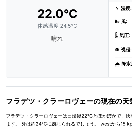
💧
湿度:
22.0°C
🌬️
風:
体感温度 24.5°C
🌡️
気圧:
晴れ
👁️
視程:
🌧️
降水
フラデツ・クラーロヴェーの現在の天
フラデツ・クラーロヴェーは日没後22°Cとぽかぽかで、
ます。 外は約24°Cに感じられるでしょう。 westから1