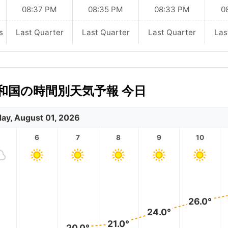
08:37 PM
08:35 PM
08:33 PM
0
s
Last Quarter
Last Quarter
Last Quarter
Las
和国の時間別天気予報 今日
day, August 01, 2026
6
7
8
9
10
26.0°
24.0°
21.0°
20.0°