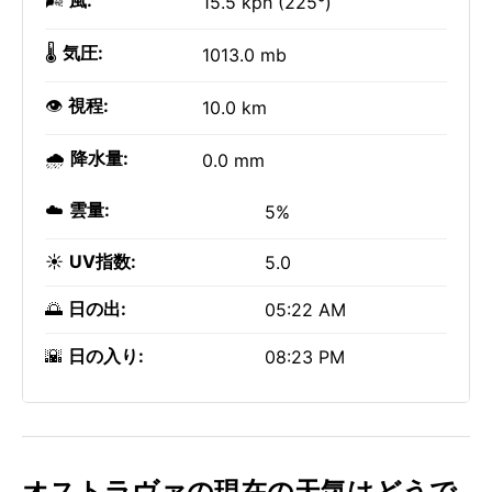
🌬️
風:
15.5 kph (225°)
🌡️
気圧:
1013.0 mb
👁️
視程:
10.0 km
🌧️
降水量:
0.0 mm
☁️
雲量:
5%
☀️
UV指数:
5.0
🌅
日の出:
05:22 AM
🌇
日の入り:
08:23 PM
オストラヴァの現在の天気はどうで