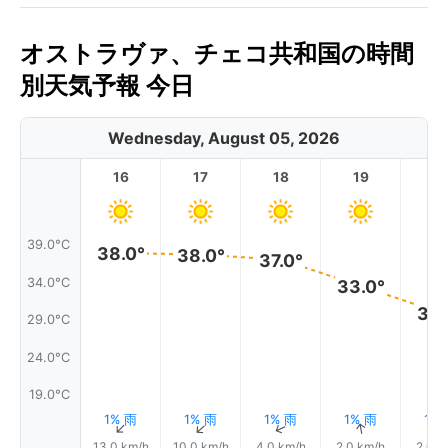
オストラヴァ、チェコ共和国の時間
別天気予報 今日
Wednesday, August 05, 2026
16
17
18
19
2
39.0°C
38.0°
38.0°
37.0°
34.0°C
33.0°
30.
29.0°C
24.0°C
19.0°C
1% 雨
1% 雨
1% 雨
1% 雨
1%
↑
↑
↑
↑
13.0 km/h
10.0 km/h
4.0 km/h
2.0 km/h
2.0 k