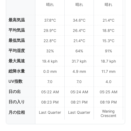
晴れ
晴れ
晴れ
最高気温
37.8°C
34.6°C
21.4°C
平均気温
29.9°C
26.4°C
18.8°C
最低気温
22.8°C
21.4°C
15.3°C
平均湿度
32%
64%
91%
最大風速
19.4 kph
31.7 kph
18.7 kph
総降水量
0.0 mm
4.9 mm
11.7 mm
UV指数
7.0
7.0
4.0
日の出
05:22 AM
05:24 AM
05:25 AM
日の入り
08:23 PM
08:21 PM
08:19 PM
Waning
月の位相
Last Quarter
Last Quarter
Crescent