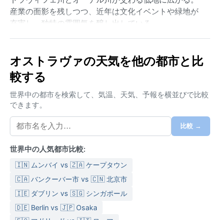
産業の面影を残しつつ、近年は文化イベントや緑地が
充実し、独特の雰囲気を醸し出している。
気候は温暖湿潤大陸性（Dfb）。夏は平均気温が20℃
前後と過ごしやすいが、時に30℃を超える暑さもあ
オストラヴァの天気を他の都市と比
る。冬は氷点下が続き、積雪も見られる。年間降水量
較する
は600～800ミリで、湿度は季節により変動。夏は薄手
の長袖や軽い上着、冬は防寒コートと滑りにくいブー
世界中の都市を検索して、気温、天気、予報を横並びで比較
ツが欠かせない。春と秋は気温の変動が激しく、重ね
できます。
着が有効。降雨は年間を通じて均等に分布する。
比較 →
最も快適な時期は5月から9月。晴天が多く、屋外散策
に適している。冬も雪景色が美しいが、厳寒に備えた
世界中の人気都市比較:
い。特筆すべき気象現象として、秋から冬にかけて濃
霧が発生しやすく、視界が悪くなることがある。ハリ
🇮🇳 ムンバイ vs 🇿🇦 ケープタウン
ケーンやモンスーンはなく、極端な気象は稀。全体的
🇨🇦 バンクーバー市 vs 🇨🇳 北京市
に四季がはっきりした穏やかな気候が、この街の魅力
🇮🇪 ダブリン vs 🇸🇬 シンガポール
を支えている。
🇩🇪 Berlin vs 🇯🇵 Osaka