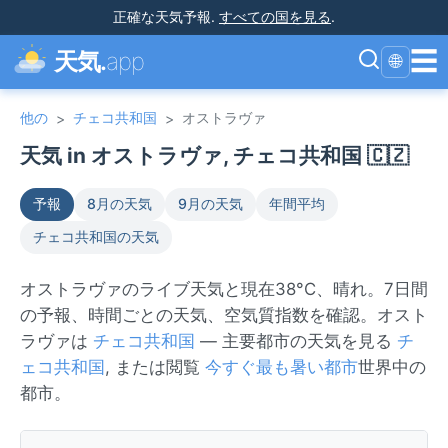
正確な天気予報
.
すべての国を見る
.
☰
天気.
app
🌐
他の
チェコ共和国
オストラヴァ
>
>
天気 in オストラヴァ, チェコ共和国 🇨🇿
予報
8月の天気
9月の天気
年間平均
チェコ共和国の天気
オストラヴァのライブ天気と現在38°C、晴れ。7日間
の予報、時間ごとの天気、空気質指数を確認。オスト
ラヴァは
チェコ共和国
— 主要都市の天気を見る
チ
ェコ共和国
, または閲覧
今すぐ最も暑い都市
世界中の
都市。