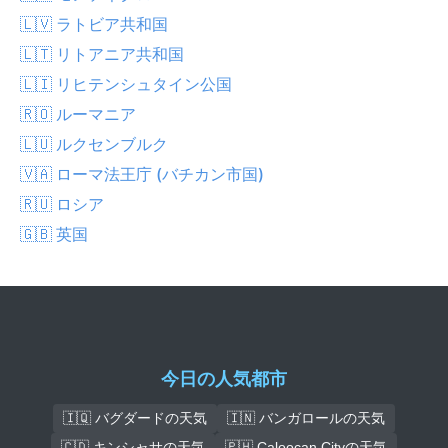
🇱🇻 ラトビア共和国
🇱🇹 リトアニア共和国
🇱🇮 リヒテンシュタイン公国
🇷🇴 ルーマニア
🇱🇺 ルクセンブルク
🇻🇦 ローマ法王庁 (バチカン市国)
🇷🇺 ロシア
🇬🇧 英国
今日の人気都市
🇮🇶 バグダードの天気
🇮🇳 バンガロールの天気
🇨🇩 キンシャサの天気
🇵🇭 Caloocan Cityの天気