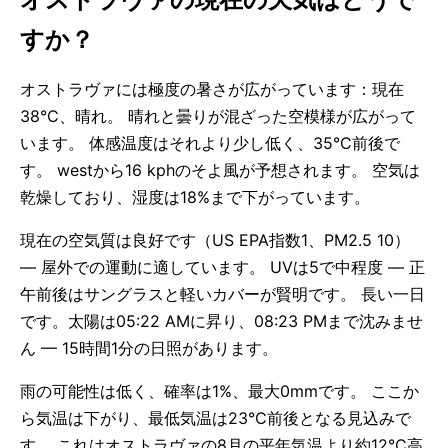
すか？
オストラヴァには極度の暑さが広がっています：現在
38°C、晴れ。 晴れと曇りが混ざった空模様が広がって
います。 体感温度はそれより少し低く、35°C前後で
す。 westから16 kphのそよ風が予想されます。 空気は
乾燥しており、湿度は18%まで下がっています。
現在の空気質は良好です（US EPA指数1、PM2.5 10）
— 屋外での運動に適しています。 UVは5で中程度 — 正
午前後はサングラスと軽いカバーが賢明です。 長い一日
です。太陽は05:22 AMに昇り、08:23 PMまで沈みませ
ん — 15時間1分の日照があります。
雨の可能性は低く、確率は1%、最大0mmです。 ここか
ら気温は下がり、最低気温は23°C前後となる見込みで
す。 これはオストラヴァの8月の平年気温より約12°C高