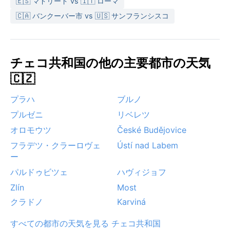
🇪🇸 マドリード vs 🇮🇹 ローマ
🇨🇦 バンクーバー市 vs 🇺🇸 サンフランシスコ
チェコ共和国の他の主要都市の天気
🇨🇿
プラハ
ブルノ
プルゼニ
リベレツ
オロモウツ
České Budějovice
フラデツ・クラーロヴェ
Ústí nad Labem
ー
パルドゥビツェ
ハヴィジョフ
Zlín
Most
クラドノ
Karviná
すべての都市の天気を見る チェコ共和国