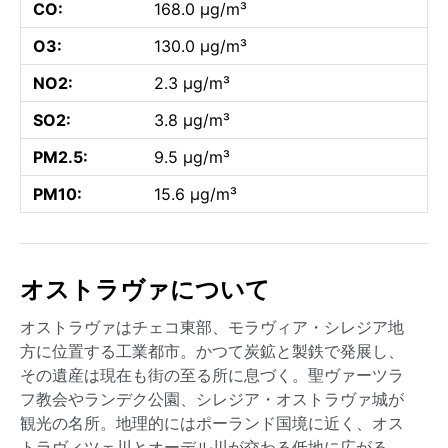
CO:
168.0 µg/m³
O3:
130.0 µg/m³
NO2:
2.3 µg/m³
SO2:
3.8 µg/m³
PM2.5:
9.5 µg/m³
PM10:
15.6 µg/m³
オストラヴァについて
オストラヴァはチェコ東部、モラヴィア・シレジア地
方に位置する工業都市。かつて炭鉱と製鉄で発展し、
その遺産は現在も街の至る所に息づく。聖ヴァーツラ
フ教会やランデク公園、シレジア・オストラヴァ城が
観光の名所。地理的にはポーランド国境に近く、オス
トラヴィツェ川とオーデル川が交わる低地に広がる。