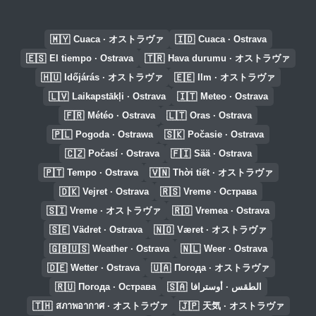
🇲🇾
🇮🇩
Cuaca · オストラヴァ
Cuaca · Ostrava
🇪🇸
🇹🇷
El tiempo · Ostrava
Hava durumu · オストラヴァ
🇭🇺
🇪🇪
Időjárás · オストラヴァ
Ilm · オストラヴァ
🇱🇻
🇮🇹
Laikapstākļi · Ostrava
Meteo · Ostrava
🇫🇷
🇱🇹
Météo · Ostrava
Oras · Ostrava
🇵🇱
🇸🇰
Pogoda · Ostrawa
Počasie · Ostrava
🇨🇿
🇫🇮
Počasí · Ostrava
Sää · Ostrava
🇵🇹
🇻🇳
Tempo · Ostrava
Thời tiết · オストラヴァ
🇩🇰
🇷🇸
Vejret · Ostrava
Vreme · Острава
🇸🇮
🇷🇴
Vreme · オストラヴァ
Vremea · Ostrava
🇸🇪
🇳🇴
Vädret · Ostrava
Været · オストラヴァ
🇬🇧🇺🇸
🇳🇱
Weather · Ostrava
Weer · Ostrava
🇩🇪
🇺🇦
Wetter · Ostrava
Погода · オストラヴァ
🇷🇺
🇸🇦
Погода · Острава
الطقس · أوسترافا
🇹🇭
🇯🇵
สภาพอากาศ · オストラヴァ
天気 · オストラヴァ