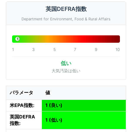
英国DEFRA指数
Department for Environment, Food & Rural Affairs
1
1
3
5
7
9
10
低い
大気汚染は低い
パラメータ
値
米EPA指数:
1 (良い)
英国DEFRA
1 (低い)
指数: