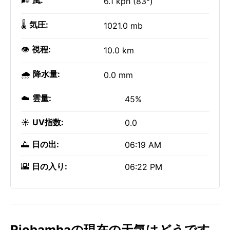
🌬️
風:
6.1 kph (83°)
🌡️
気圧:
1021.0 mb
👁️
視程:
10.0 km
🌧️
降水量:
0.0 mm
☁️
雲量:
45%
☀️
UV指数:
0.0
🌅
日の出:
06:19 AM
🌇
日の入り:
06:22 PM
Riobambaの現在の天気はどうです