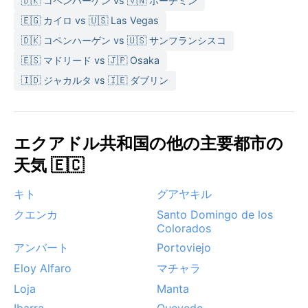
🇩🇰 コペンハーゲン vs 🇻🇳 ホーチミン
🇪🇬 カイロ vs 🇺🇸 Las Vegas
🇩🇰 コペンハーゲン vs 🇺🇸 サンフランシスコ
🇪🇸 マドリード vs 🇯🇵 Osaka
🇮🇩 ジャカルタ vs 🇮🇪 ダブリン
エクアドル共和国の他の主要都市の
天気 🇪🇨
キト
グアヤキル
クエンカ
Santo Domingo de los
Colorados
アンバート
Portoviejo
Eloy Alfaro
マチャラ
Loja
Manta
Ibarra
Quevedo