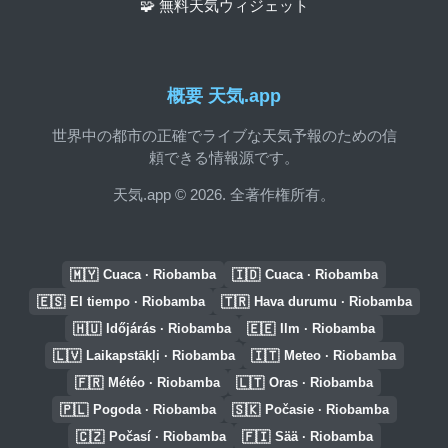
🧩 無料天気ウィジェット
概要 天気.app
世界中の都市の正確でライブな天気予報のための信
頼できる情報源です。
天気.app © 2026. 全著作権所有。
🇲🇾
🇮🇩
Cuaca · Riobamba
Cuaca · Riobamba
🇪🇸
🇹🇷
El tiempo · Riobamba
Hava durumu · Riobamba
🇭🇺
🇪🇪
Időjárás · Riobamba
Ilm · Riobamba
🇱🇻
🇮🇹
Laikapstākļi · Riobamba
Meteo · Riobamba
🇫🇷
🇱🇹
Météo · Riobamba
Oras · Riobamba
🇵🇱
🇸🇰
Pogoda · Riobamba
Počasie · Riobamba
🇨🇿
🇫🇮
Počasí · Riobamba
Sää · Riobamba