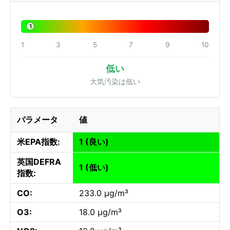
1
1
3
5
7
9
10
低い
大気汚染は低い
パラメータ
値
米EPA指数:
1 (良い)
英国DEFRA
1 (低い)
指数:
CO:
233.0 µg/m³
O3:
18.0 µg/m³