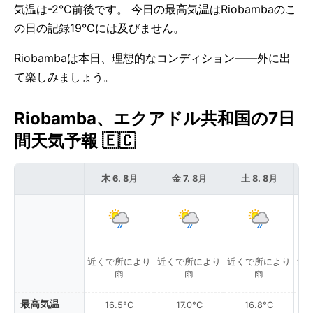
気温は-2°C前後です。 今日の最高気温はRiobambaのこ
の日の記録19°Cには及びません。
Riobambaは本日、理想的なコンディション——外に出
て楽しみましょう。
Riobamba、エクアドル共和国の7日
間天気予報 🇪🇨
木 6. 8月
金 7. 8月
土 8. 8月
近くで所により
近くで所により
近くで所により
近
雨
雨
雨
最高気温
16.5°C
17.0°C
16.8°C