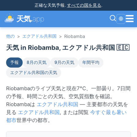
正確な天気予報
.
すべての国を見る
.
☰
天気.
app
🌐
他の
エクアドル共和国
>
>
Riobamba
天気 in Riobamba, エクアドル共和国 🇪🇨
予報
8月の天気
9月の天気
年間平均
エクアドル共和国の天気
Riobambaのライブ天気と現在7°C、一部曇り。7日間
の予報、時間ごとの天気、空気質指数を確認。
Riobambaは
エクアドル共和国
— 主要都市の天気を
見る
エクアドル共和国
, または閲覧
今すぐ最も暑い
都市
世界中の都市。