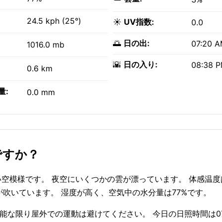
24.5 kph (25°)
☀️
UV指数:
0.0
🌅
日の出:
07:20 
1016.0 mb
🌇
日の入り:
08:38 
0.6 km
量:
0.0 mm
うですか？
わりやすい空模様です。 夜空にいくつかの雲が漂っています。 体感温
た風が吹いています。 湿度が高く、空気中の水分量は77%です。
可能な限り屋外での運動は避けてください。 今日の日照時間は07: