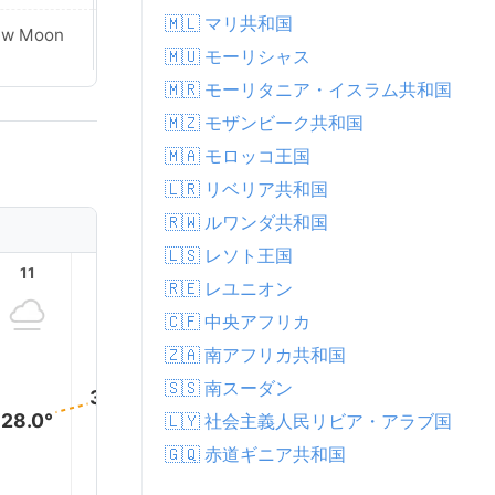
🇲🇱 マリ共和国
ew Moon
New Moon
🇲🇺 モーリシャス
🇲🇷 モーリタニア・イスラム共和国
🇲🇿 モザンビーク共和国
🇲🇦 モロッコ王国
🇱🇷 リベリア共和国
🇷🇼 ルワンダ共和国
🇱🇸 レソト王国
11
12
13
14
15
16
🇷🇪 レユニオン
🇨🇫 中央アフリカ
🇿🇦 南アフリカ共和国
33.0°
33.0°
33.0
32.0°
🇸🇸 南スーダン
30.0°
28.0°
🇱🇾 社会主義人民リビア・アラブ国
🇬🇶 赤道ギニア共和国