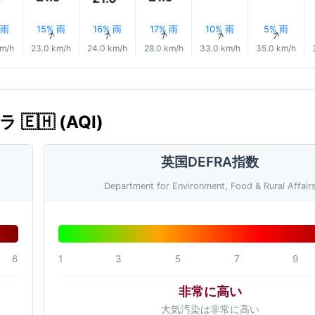
 雨
15% 雨
16% 雨
17% 雨
10% 雨
5% 雨
↑
↑
↑
↑
↑
↑
km/h
23.0 km/h
24.0 km/h
28.0 km/h
33.0 km/h
35.0 km/h
 🇪🇭 (AQI)
英国DEFRA指数
Department for Environment, Food & Rural Affair
6
1
3
5
7
9
非常に高い
大気汚染は非常に高い