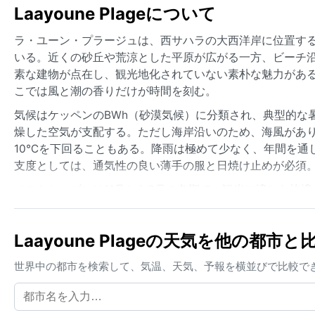
Laayoune Plageについて
ラ・ユーン・プラージュは、西サハラの大西洋岸に位置す
いる。近くの砂丘や荒涼とした平原が広がる一方、ビーチ
素な建物が点在し、観光地化されていない素朴な魅力がある
こでは風と潮の香りだけが時間を刻む。
気候はケッペンのBWh（砂漠気候）に分類され、典型的な
燥した空気が支配する。ただし海岸沿いのため、海風があり
10℃を下回ることもある。降雨は極めて少なく、年間を通
支度としては、通気性の良い薄手の服と日焼け止めが必須
ベストシーズンは11月から3月の冬期で、観光に適した快
雪も皆無。ただし特筆すべき現象として、カナリア海流の
する。この濃い霧は視界を数メートルにまで落とし、独特
Laayoune Plageの天気を他の都市
な天候が続く場所だ。
世界中の都市を検索して、気温、天気、予報を横並びで比較で