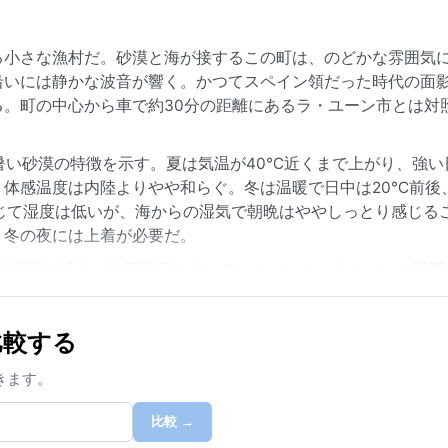
る小さな漁村だ。砂漠と海が接するこの町は、のどかな雰囲気
沿いには静かな波音が響く。かつてスペイン領だった時代の面
。町の中心から車で約30分の距離にあるラ・ユーン市とは対
暑い砂漠の特徴を示す。夏は気温が40℃近くまで上がり、強い
体感温度は内陸よりやや和らぐ。冬は温暖で日中は20℃前後
じて湿度は低いが、海からの湿気で朝晩はややしっとり感じる
。冬の夜には上着が必要だ。
適な気温が続く。砂漠気候ゆえにモンスーンやハリケーンの影響
影響で発生する海岸霧（カマンチャ）が春先から初夏にかけて
の幻想的な景観を生み出す。強い風が吹く日もあるが、全般的
と比較する
きます。
比較 →