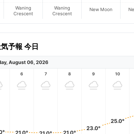
Waning
Waning
New Moon
N
Crescent
Crescent
天気予報 今日
ay, August 06, 2026
6
7
8
9
10
25.0°
23.0°
0°
21.0°
21.0°
21.0°