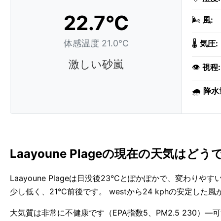
22.7°C
🌬️
風:
体感温度 21.0°C
🌡️
気圧:
激しい砂嵐
👁️
視程:
🌧️
降水
Laayoune Plageの現在の天気はど
Laayoune Plageは日没後23°Cとぽかぽかで、変
少し低く、21°C前後です。 westから24 kphの安定し
大気質は非常に不健康です（EPA指数5、PM2.5 230）—