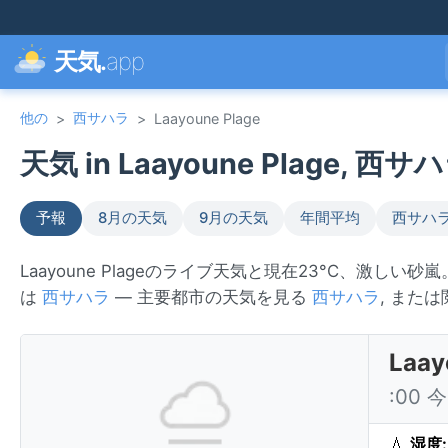
天気.
app
他の
西サハラ
>
>
Laayoune Plage
天気 in Laayoune Plage, 西サハ
予報
8月の天気
9月の天気
年間平均
西サハ
Laayoune Plageのライブ天気と現在23°C、激しい
は
西サハラ
— 主要都市の天気を見る
西サハラ
, また
Laa
:00
💧
湿度: