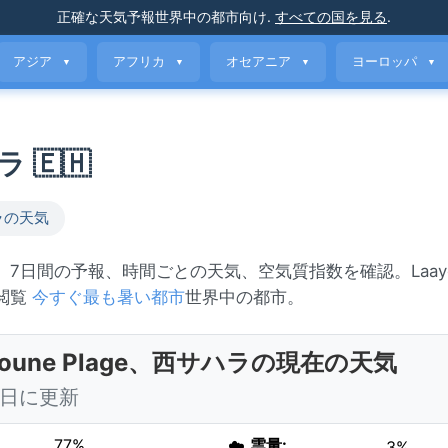
正確な天気予報
世界中の都市向け
.
すべての国を見る
.
アジア
アフリカ
オセアニア
ヨーロッパ
▼
▼
▼
▼
ラ 🇪🇭
ラの天気
砂嵐。7日間の予報、時間ごとの天気、空気質指数を確認。Laayoun
は閲覧
今すぐ最も暑い都市
世界中の都市。
youne Plage、西サハラの現在の天気
 今日に更新
77%
☁️
雲量:
3%