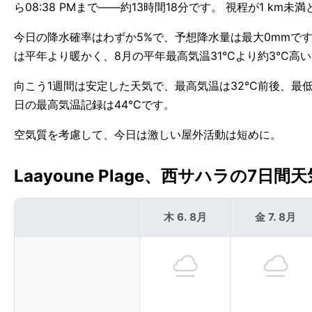
ら08:38 PMまで——約13時間18分です。 視程が1 k
今日の降水確率はわずか5%で、予想降水量は最大0mmです。
は平年より暖かく、8月の平年最高気温31°Cより約3°C高
向こう1週間は安定した天気で、最高気温は32°C前後、最低気温
日の最高気温記録は44°Cです。
空気質を考慮して、今日は激しい屋外活動は短めに。
Laayoune Plage、西サハラの7日間天気
木 6. 8月
金 7. 8月