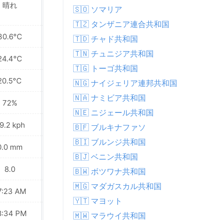
晴れ
晴れ
🇸🇴 ソマリア
🇹🇿 タンザニア連合共和国
30.6°C
33.5°C
🇹🇩 チャド共和国
🇹🇳 チュニジア共和国
24.4°C
25.4°C
🇹🇬 トーゴ共和国
20.5°C
20.8°C
🇳🇬 ナイジェリア連邦共和国
🇳🇦 ナミビア共和国
72%
70%
🇳🇪 ニジェール共和国
9.2 kph
38.9 kph
🇧🇫 ブルキナファソ
🇧🇮 ブルンジ共和国
0.0 mm
0.0 mm
🇧🇯 ベニン共和国
8.0
8.0
🇧🇼 ボツワナ共和国
🇲🇬 マダガスカル共和国
7:23 AM
07:23 AM
🇾🇹 マヨット
8:34 PM
08:33 PM
🇲🇼 マラウイ共和国