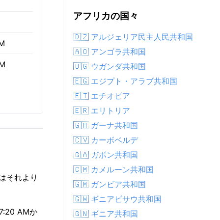
アフリカの国々
🇩🇿 アルジェリア民主人民共和国
AM
🇦🇴 アンゴラ共和国
PM
🇺🇬 ウガンダ共和国
🇪🇬 エジプト・アラブ共和国
🇪🇹 エチオピア
🇪🇷 エリトリア
🇬🇭 ガーナ共和国
🇨🇻 カーボベルデ
🇬🇦 ガボン共和国
🇨🇲 カメルーン共和国
度はそれより
🇬🇲 ガンビア共和国
🇬🇼 ギニアビサウ共和国
20 AMか
🇬🇳 ギニア共和国