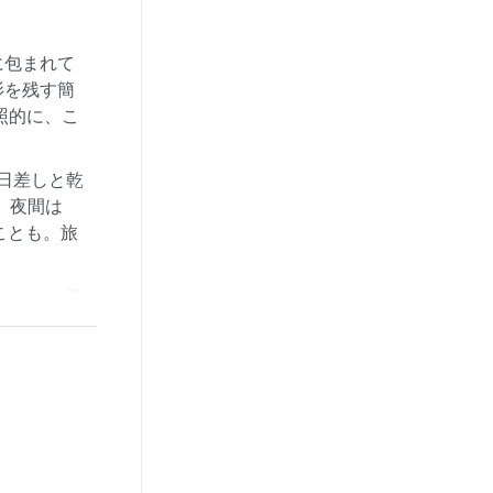
に包まれて
影を残す簡
照的に、こ
日差しと乾
、夜間は
ことも。旅
はなく、降
頻繁に発生
には穏やか