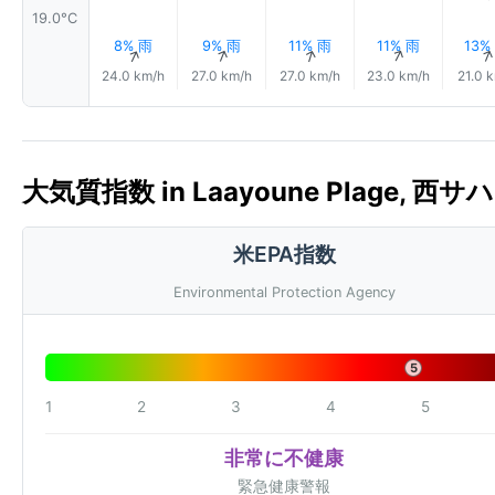
19.0°C
8% 雨
9% 雨
11% 雨
11% 雨
13%
↑
↑
↑
↑
24.0 km/h
27.0 km/h
27.0 km/h
23.0 km/h
21.0 
大気質指数 in Laayoune Plage, 西サハラ
米EPA指数
Environmental Protection Agency
5
1
2
3
4
5
非常に不健康
緊急健康警報