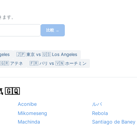
きます。
比較 →
geles
🇯🇵 東京 vs 🇺🇸 Los Angeles
 🇬🇷 アテネ
🇫🇷 パリ vs 🇻🇳 ホーチミン
🇶
Aconibe
ルバ
Mikomeseng
Rebola
Machinda
Santiago de Baney