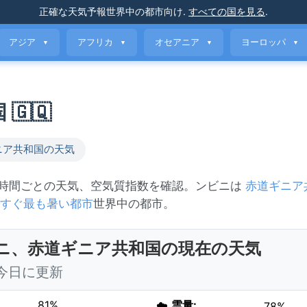
正確な天気予報
世界中の都市向け
.
すべての国を見る
.
アジア
アフリカ
オセアニア
ヨーロッパ
▼
▼
▼
▼
🇬🇶
ニア共和国の天気
、時間ごとの天気、空気質指数を確認。ンビニは
赤道ギニア
すぐ最も暑い都市
世界中の都市。
ニ、赤道ギニア共和国の現在の天気
0 今日に更新
81%
☁️
雲量:
78%