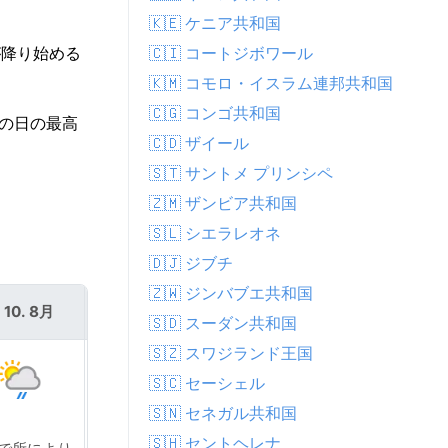
🇰🇪 ケニア共和国
🇨🇮 コートジボワール
が降り始める
🇰🇲 コモロ・イスラム連邦共和国
🇨🇬 コンゴ共和国
この日の最高
🇨🇩 ザイール
🇸🇹 サントメ プリンシペ
🇿🇲 ザンビア共和国
🇸🇱 シエラレオネ
🇩🇯 ジブチ
🇿🇼 ジンバブエ共和国
 10. 8月
火 11. 8月
🇸🇩 スーダン共和国
🇸🇿 スワジランド王国
🇸🇨 セーシェル
🇸🇳 セネガル共和国
🇸🇭 セントヘレナ