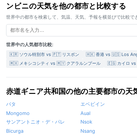
ンビニの天気を他の都市と比較する
世界中の都市を検索して、気温、天気、予報を横並びで比較で
世界中の人気都市比較:
🇰🇷 ソウル特別市 vs 🇵🇹 リスボン
🇭🇰 香港 vs 🇺🇸 Los An
🇲🇽 メキシコシティ vs 🇲🇾 クアラルンプール
🇪🇬 カイロ vs
赤道ギニア共和国の他の主要都市の天気 
バタ
エベビイン
Mongomo
Aual
サンアントニオ・デ・パレ
Nsok
Bicurga
Nsang