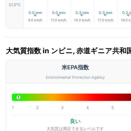
21.0°C
0.0 mm
0.0 mm
0.3 mm
0.3 mm
0.2
↑
↑
↑
↑
9.0 km/h
11.0 km/h
14.0 km/h
17.0 km/h
19.0 
大気質指数 in ンビニ, 赤道ギニア共和国 🇬
米EPA指数
Environmental Protection Agency
1
1
2
3
4
5
良い
大気質は満足できるレベルです