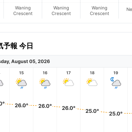
Waning
Waning
Waning
N
Crescent
Crescent
Crescent
予報 今日
day, August 05, 2026
4
15
16
17
18
19
0°
26.0°
26.0°
26.0°
25.0°
25.0°