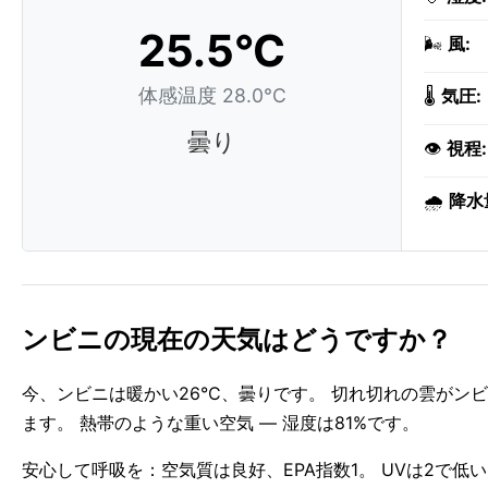
25.5°C
🌬️
風:
体感温度 28.0°C
🌡️
気圧:
曇り
👁️
視程:
🌧️
降水
ンビニの現在の天気はどうですか？
今、ンビニは暖かい26°C、曇りです。 切れ切れの雲がン
ます。 熱帯のような重い空気 — 湿度は81%です。
安心して呼吸を：空気質は良好、EPA指数1。 UVは2で低い 