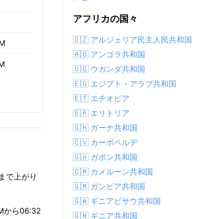
アフリカの国々
🇩🇿 アルジェリア民主人民共和国
AM
🇦🇴 アンゴラ共和国
PM
🇺🇬 ウガンダ共和国
🇪🇬 エジプト・アラブ共和国
🇪🇹 エチオピア
🇪🇷 エリトリア
🇬🇭 ガーナ共和国
🇨🇻 カーボベルデ
🇬🇦 ガボン共和国
🇨🇲 カメルーン共和国
後まで上がり
🇬🇲 ガンビア共和国
🇬🇼 ギニアビサウ共和国
から06:32
🇬🇳 ギニア共和国