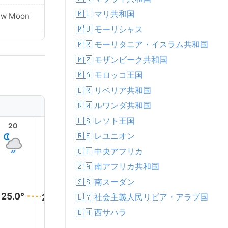
🇲🇱 マリ共和国
ew Moon
New Moon
🇲🇺 モーリシャス
🇲🇷 モーリタニア・イスラム共和国
🇲🇿 モザンビーク共和国
🇲🇦 モロッコ王国
🇱🇷 リベリア共和国
🇷🇼 ルワンダ共和国
🇱🇸 レソト王国
20
21
22
23
1
🇷🇪 レユニオン
🇨🇫 中央アフリカ
🇿🇦 南アフリカ共和国
🇸🇸 南スーダン
25.0°
25.0°
🇱🇾 社会主義人民リビア・アラブ国
24.0°
24.0°
24.0°
24.0°
🇪🇭 西サハラ