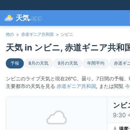
天気.
app
他の
赤道ギニア共和国
ンビニ
>
>
天気 in ンビニ, 赤道ギニア共和国 
予報
8月の天気
9月の天気
年間平均
赤道ギ
ンビニのライブ天気と現在26°C、曇り。7日間の予報
主要都市の天気を見る
赤道ギニア共和国
, または閲覧
今
ンビ
9:3
💧
湿度: