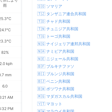
で所により
近くで所により雨
雨
🇸🇴 ソマリア
🇹🇿 タンザニア連合共和国
25.3°C
25.8°C
🇹🇩 チャド共和国
🇹🇳 チュニジア共和国
24.1°C
24.4°C
🇹🇬 トーゴ共和国
23.3°C
23.3°C
🇳🇬 ナイジェリア連邦共和国
🇳🇦 ナミビア共和国
82%
82%
🇳🇪 ニジェール共和国
2.0 kph
22.0 kph
🇧🇫 ブルキナファソ
🇧🇮 ブルンジ共和国
0.7 mm
0.8 mm
🇧🇯 ベニン共和国
6.0
6.0
🇧🇼 ボツワナ共和国
🇲🇬 マダガスカル共和国
6:21 AM
06:21 AM
🇾🇹 マヨット
6:32 PM
06:31 PM
🇲🇼 マラウイ共和国