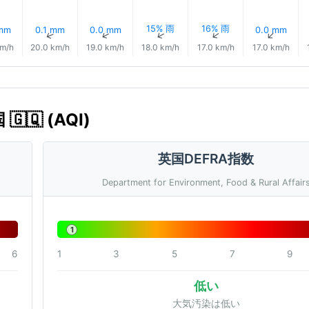
15% 雨
16% 雨
 mm
0.1 mm
0.0 mm
0.0 mm
↑
↑
↑
↑
↑
↑
km/h
20.0 km/h
19.0 km/h
18.0 km/h
17.0 km/h
17.0 km/h
🇶 (AQI)
英国DEFRA指数
Department for Environment, Food & Rural Affair
1
6
1
3
5
7
9
低い
大気汚染は低い