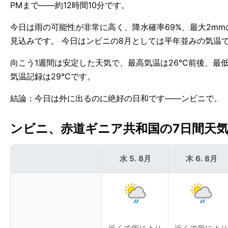
PMまで——約12時間10分です。
今日は雨の可能性が非常に高く、降水確率69%、最大2mm
見込みです。 今日はンビニの8月としては平年並みの気温
向こう1週間は安定した天気で、最高気温は26°C前後、最
気温記録は29°Cです。
結論：今日は外に出るのに絶好の日和です——ンビニで。
ンビニ、赤道ギニア共和国の7日間天気予報
水 5. 8月
木 6. 8月