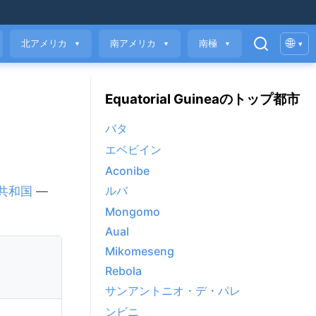
🌐
北アメリカ
南アメリカ
南極
▾
▼
▼
▼
Equatorial Guineaのトップ都市
バタ
エベビイン
Aconibe
ルバ
共和国
—
Mongomo
Aual
Mikomeseng
Rebola
サンアントニオ・デ・パレ
ンビニ